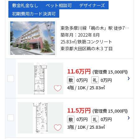
敷金礼金なし
ペット相談可
デザイナーズ
初期費用カード決済可
東急多摩川線「鵜の木」駅 徒歩7分
東急池上線「久が原」駅 徒歩13分
築年月：2022年 8月
東急多摩川線「下丸子」駅 徒歩17
25.83㎡/鉄筋コンクリート
分
東京都大田区鵜の木３丁目
11.6万円
(管理費 15,000円)
0万円
0万円
敷
礼
4階 / 1DK / 25.83㎡
11.5万円
(管理費 15,000円)
0万円
0万円
敷
礼
3階 / 1DK / 25.83㎡