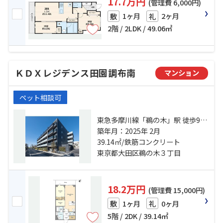
17.7万円
(管理費 6,000円)
1ヶ月
2ヶ月
敷
礼
2階 / 2LDK / 49.06㎡
ＫＤＸレジデンス田園調布南
マンション
ペット相談可
東急多摩川線「鵜の木」駅 徒歩9分
東急多摩川線「沼部」駅 徒歩12分
築年月：2025年 2月
東急池上線「久が原」駅 徒歩14分
39.14㎡/鉄筋コンクリート
東京都大田区鵜の木３丁目
18.2万円
(管理費 15,000円)
1ヶ月
0ヶ月
敷
礼
5階 / 2DK / 39.14㎡