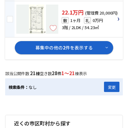
22.1万円
(管理費 20,000円)
1ヶ月
0万円
敷
礼
3階 / 2LDK / 54.23㎡
募集中の他の
2
件を表示する
21
28
1～21
該当公開件数
棟
空き数
件
棟表示
検索条件：
なし
変更
近くの市区町村から探す