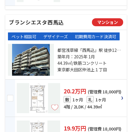
ブランシエスタ西馬込
マンション
ペット相談可
デザイナーズ
初期費用カード決済可
都営浅草線「西馬込」駅 徒歩12分
東急池上線「久が原」駅 徒歩19分
築年月：2025年 1月
東急池上線「御嶽山」駅 徒歩21分
44.39㎡/鉄筋コンクリート
東京都大田区仲池上１丁目
20.2万円
(管理費 18,000円)
1ヶ月
1ヶ月
敷
礼
4階 / 2LDK / 44.39㎡
19.9万円
(管理費 18,000円)