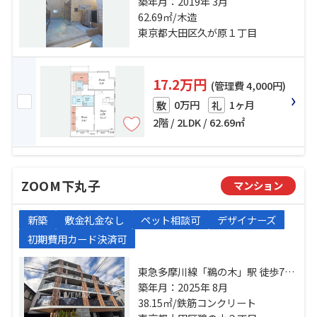
東急池上線「御嶽山」駅 徒歩14分
築年月：2019年 3月
都営浅草線「西馬込」駅 徒歩17分
62.69㎡/木造
東京都大田区久が原１丁目
17.2万円
(管理費 4,000円)
0万円
1ヶ月
敷
礼
2階 / 2LDK / 62.69㎡
ZOOM下丸子
マンション
新築
敷金礼金なし
ペット相談可
デザイナーズ
初期費用カード決済可
東急多摩川線「鵜の木」駅 徒歩7分
東急多摩川線「下丸子」駅 徒歩10
築年月：2025年 8月
分 東急池上線「久が原」駅 徒歩17
38.15㎡/鉄筋コンクリート