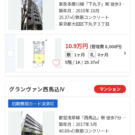
東急多摩川線「下丸子」駅 徒歩3分
東急池上線「千鳥町」駅 徒歩8分 東
築年月：2010年 10月
急池上線「久が原」駅 徒歩15分
25.37㎡/鉄筋コンクリート
東京都大田区下丸子３丁目
10.9万円
(管理費 8,000円)
1ヶ月
0ヶ月
敷
礼
5階 / 1K / 25.37㎡
グランヴァン西馬込Ⅳ
マンション
初期費用カード決済可
都営浅草線「西馬込」駅 徒歩7分 東
急池上線「池上」駅 徒歩17分 東急
築年月：2017年 5月
池上線「久が原」駅 徒歩23分
40.69㎡/鉄筋コンクリート