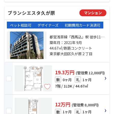
ブランシエスタ久が原
マンション
ペット相談可
デザイナーズ
初期費用カード決済可
都営浅草線「西馬込」駅 徒歩11分
東急池上線「久が原」駅 徒歩18分
築年月：2021年 9月
東急池上線「池上」駅 徒歩19分
44.67㎡/鉄筋コンクリート
東京都大田区久が原２丁目
19.3万円
(管理費 12,000円)
0ヶ月
1ヶ月
敷
礼
7階 / 1LDK / 44.67㎡
12万円
(管理費 8,000円)
1ヶ月
1ヶ月
敷
礼