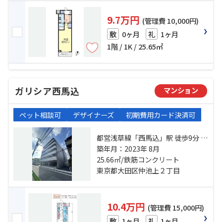
9.7万円
(管理費 10,000円)
0ヶ月
1ヶ月
敷
礼
1階 / 1K / 25.65㎡
ガリシア西馬込
マンション
ペット相談可
デザイナーズ
初期費用カード決済可
都営浅草線「西馬込」駅 徒歩9分 東
急池上線「久が原」駅 徒歩21分 東
築年月：2023年 8月
急池上線「池上」駅 徒歩22分
25.66㎡/鉄筋コンクリート
東京都大田区仲池上２丁目
10.4万円
(管理費 15,000円)
1ヶ月
1ヶ月
敷
礼