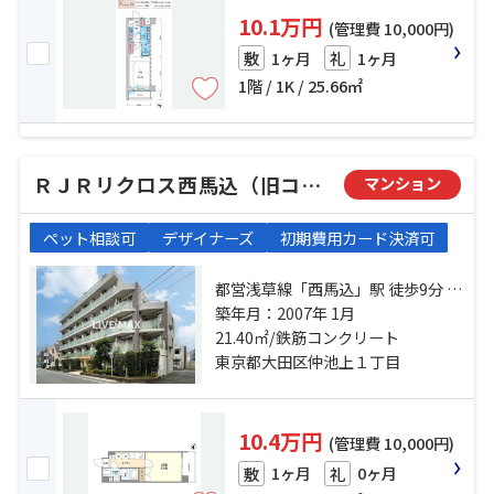
10.1万円
(管理費 10,000円)
1ヶ月
1ヶ月
敷
礼
1階 / 1K / 25.66㎡
ＲＪＲリクロス西馬込（旧コスモリード西馬込レジデンス）
マンション
ペット相談可
デザイナーズ
初期費用カード決済可
都営浅草線「西馬込」駅 徒歩9分 東
急池上線「久が原」駅 徒歩21分 東
築年月：2007年 1月
急池上線「御嶽山」駅 徒歩24分
21.40㎡/鉄筋コンクリート
東京都大田区仲池上１丁目
10.4万円
(管理費 10,000円)
1ヶ月
0ヶ月
敷
礼