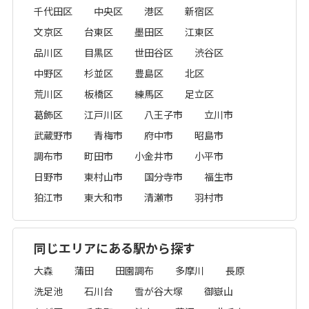
千代田区
中央区
港区
新宿区
文京区
台東区
墨田区
江東区
品川区
目黒区
世田谷区
渋谷区
中野区
杉並区
豊島区
北区
荒川区
板橋区
練馬区
足立区
葛飾区
江戸川区
八王子市
立川市
武蔵野市
青梅市
府中市
昭島市
調布市
町田市
小金井市
小平市
日野市
東村山市
国分寺市
福生市
狛江市
東大和市
清瀬市
羽村市
同じエリアにある駅から探す
大森
蒲田
田園調布
多摩川
長原
洗足池
石川台
雪が谷大塚
御嶽山