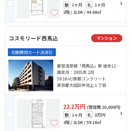
1ヶ月
1ヶ月
敷
礼
2階 / 2LDK / 44.68㎡
コスモリード西馬込
マンション
初期費用カード決済可
都営浅草線「西馬込」駅 徒歩12分
東急池上線「久が原」駅 徒歩19分
築年月：2005年 2月
東急池上線「御嶽山」駅 徒歩22分
59.16㎡/鉄筋コンクリート
東京都大田区仲池上１丁目
22.2万円
(管理費 20,000円)
1ヶ月
0万円
敷
礼
3階 / 2LDK / 59.16㎡