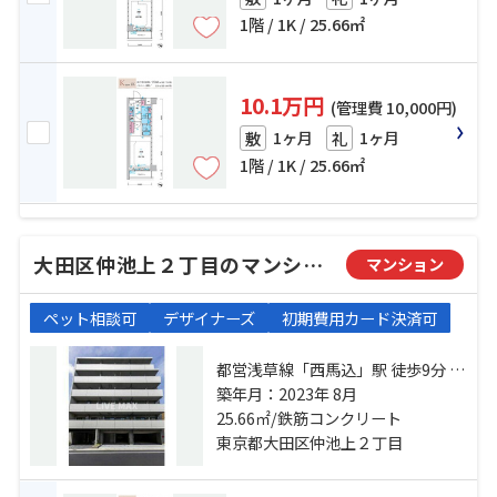
1階 / 1K / 25.66㎡
10.1万円
(管理費 10,000円)
1ヶ月
1ヶ月
敷
礼
1階 / 1K / 25.66㎡
大田区仲池上２丁目のマンション
マンション
ペット相談可
デザイナーズ
初期費用カード決済可
都営浅草線「西馬込」駅 徒歩9分 東
急池上線「久が原」駅 徒歩21分 東
築年月：2023年 8月
急池上線「池上」駅 徒歩22分
25.66㎡/鉄筋コンクリート
東京都大田区仲池上２丁目