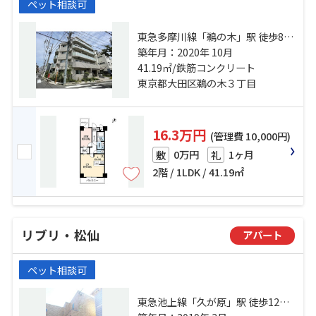
ペット相談可
東急多摩川線「鵜の木」駅 徒歩8分
東急多摩川線「沼部」駅 徒歩8分 東
築年月：2020年 10月
急池上線「久が原」駅 徒歩13分
41.19㎡/鉄筋コンクリート
東京都大田区鵜の木３丁目
16.3万円
(管理費 10,000円)
0万円
1ヶ月
敷
礼
2階 / 1LDK / 41.19㎡
リブリ・松仙
アパート
ペット相談可
東急池上線「久が原」駅 徒歩12分