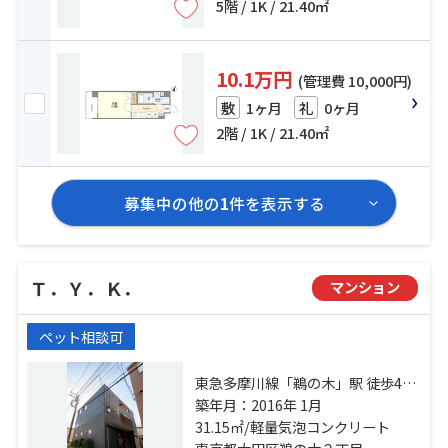
5階 / 1K / 21.40㎡
10.1万円
(管理費 10,000円)
1ヶ月
0ヶ月
敷
礼
2階 / 1K / 21.40㎡
募集中の他の
1
件を表示する
Ｔ．Ｙ．Ｋ．
マンション
ペット相談可
東急多摩川線「鵜の木」駅 徒歩4分
東急池上線「久が原」駅 徒歩12分
築年月：2016年 1月
東急多摩川線「下丸子」駅 徒歩13
31.15㎡/軽量気泡コンクリート