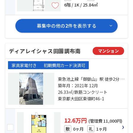
6階 / 1K / 25.84㎡
募集中の他の
2
件を表示する
ディアレイシャス田園調布南
マンション
家具家電付き
初期費用カード決済可
東急池上線「御嶽山」駅 徒歩2分 東
急池上線「久が原」駅 徒歩9分 東急
築年月：2021年 12月
池上線「雪が谷大塚」駅 徒歩11分
26.33㎡/鉄筋コンクリート
東京都大田区東嶺町46-1
12.6万円
(管理費 11,000円)
0ヶ月
1ヶ月
敷
礼