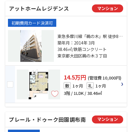
アットホームレジデンス
マンション
初期費用カード決済可
東急多摩川線「鵜の木」駅 徒歩8分
東急多摩川線「沼部」駅 徒歩8分 東
築年月：2014年 3月
急池上線「久が原」駅 徒歩12分
38.46㎡/鉄筋コンクリート
東京都大田区鵜の木３丁目
14.5万円
(管理費 10,000円)
1ヶ月
1ヶ月
敷
礼
3階 / 1LDK / 38.46㎡
プレール・ドゥーク田園調布南
マンション