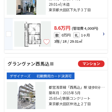
東急池上線「久が原」駅 徒歩16分
29.01㎡/木造
東京都大田区下丸子３丁目
8.6万円
(管理費 4,000円)
0万円
1ヶ月
敷
礼
3階 / 1R / 29.01㎡
グランヴァン西馬込Ⅲ
マンション
デザイナーズ
初期費用カード決済可
都営浅草線「西馬込」駅 徒歩8分 東
急池上線「久が原」駅 徒歩20分 東
築年月：2015年 5月
急池上線「池上」駅 徒歩20分
25.65㎡/鉄筋コンクリート
東京都大田区仲池上２丁目