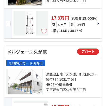
分
東京都大田区鵜の木２丁目
17.3万円
(管理費 15,000円)
0ヶ月
0ヶ月
敷
礼
1階 / 1LDK / 38.15㎡
メルヴェーユ久が原
アパート
初期費用カード決済可
東急池上線「久が原」駅 徒歩10分
東急池上線「御嶽山」駅 徒歩13分
築年月：2021年 5月
都営浅草線「西馬込」駅 徒歩20分
49.06㎡/軽量鉄骨
東京都大田区久が原３丁目