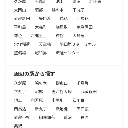
久が原
千鳥町
池上
蓮沼
北千束
大岡山
沼部
鵜の木
下丸子
武蔵新田
矢口渡
馬込
西馬込
平和島
大森町
梅屋敷
京急蒲田
雑色
六郷土手
糀谷
大鳥居
穴守稲荷
天空橋
羽田第３ターミナル
整備場
昭和島
流通センター
周辺の駅から探す
久が原
鵜の木
御嶽山
千鳥町
下丸子
沼部
雪が谷大塚
武蔵新田
池上
向河原
多摩川
石川台
西馬込
新丸子
洗足池
矢口渡
武蔵小杉
田園調布
蓮沼
長原
奥沢