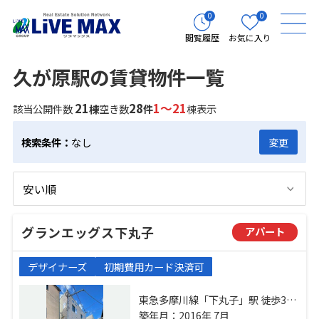
0
0
閲覧履歴
お気に入り
久が原駅の賃貸物件一覧
21
28
1～21
該当公開件数
棟
空き数
件
棟表示
検索条件：
なし
変更
グランエッグス下丸子
アパート
デザイナーズ
初期費用カード決済可
東急多摩川線「下丸子」駅 徒歩3分
東急池上線「千鳥町」駅 徒歩10分
築年月：2016年 7月