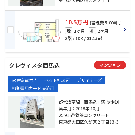
分
東京都大田区鵜の木２丁目
10.5万円
(管理費 5,000円)
1ヶ月
2ヶ月
敷
礼
3階 / 1DK / 31.15㎡
クレヴィスタ西馬込
マンション
家具家電付き
ペット相談可
デザイナーズ
初期費用カード決済可
都営浅草線「西馬込」駅 徒歩10分
東急池上線「久が原」駅 徒歩17分
築年月：2018年 10月
東急池上線「池上」駅 徒歩19分
25.91㎡/鉄筋コンクリート
東京都大田区久が原２丁目13-3