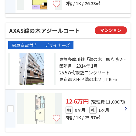
2階 / 1K / 26.33㎡
AXAS鵜の木アジールコート
マンション
家具家電付き
デザイナーズ
東急多摩川線「鵜の木」駅 徒歩2分
東急多摩川線「下丸子」駅 徒歩7分
築年月：2014年 1月
東急池上線「久が原」駅 徒歩11分
25.57㎡/鉄筋コンクリート
東京都大田区鵜の木２丁目6-6
12.6万円
(管理費 11,000円)
0ヶ月
1ヶ月
敷
礼
5階 / 1K / 25.57㎡