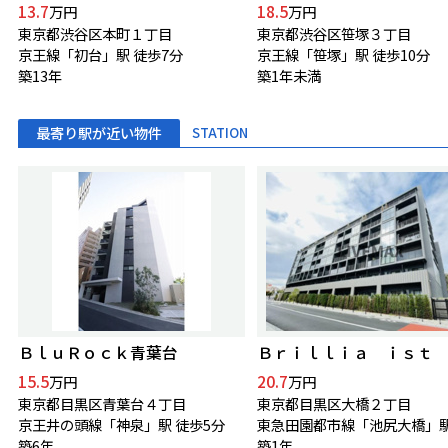
13.7
18.5
万円
万円
東京都渋谷区本町１丁目
東京都渋谷区笹塚３丁目
京王線「初台」駅 徒歩7分
京王線「笹塚」駅 徒歩10分
築13年
築1年未満
最寄り駅が近い物件
STATION
ＢｌｕＲｏｃｋ青葉台
15.5
20.7
万円
万円
東京都目黒区青葉台４丁目
東京都目黒区大橋２丁目
京王井の頭線「神泉」駅 徒歩5分
築6年
築1年