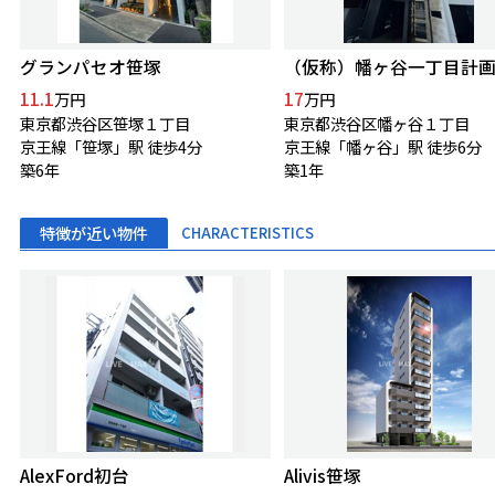
グランパセオ笹塚
（仮称）幡ヶ谷一丁目計
11.1
17
万円
万円
東京都渋谷区笹塚１丁目
東京都渋谷区幡ヶ谷１丁目
京王線「笹塚」駅 徒歩4分
京王線「幡ヶ谷」駅 徒歩6分
築6年
築1年
特徴が近い物件
CHARACTERISTICS
AlexFord初台
Alivis笹塚