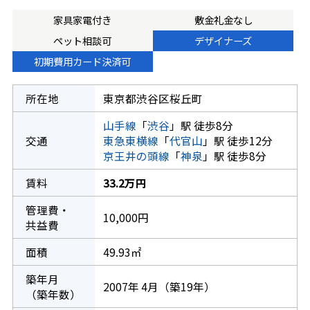
家具家電付き
敷金礼金なし
ペット相談可
デザイナーズ
初期費用カード決済可
所在地
東京都渋谷区桜丘町
山手線
「
渋谷
」駅 徒歩8分
交通
東急東横線
「
代官山
」駅 徒歩12分
京王井の頭線
「
神泉
」駅 徒歩8分
賃料
33.2万円
管理費・
10,000円
共益費
面積
49.93㎡
築年月
2007年 4月（築19年）
（築年数）