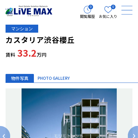
0
0
閲覧履歴
お気に入り
マンション
カスタリア渋谷櫻丘
33.2
賃料
万円
物件写真
PHOTO GALLERY