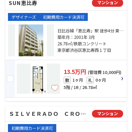
SUN恵比寿
マンション
デザイナーズ
初期費用カード決済可
日比谷線「恵比寿」駅 徒歩4分 東急
東横線「代官山」駅 徒歩7分 東急東
築年月：2001年 3月
横線「中目黒」駅 徒歩13分
26.78㎡/鉄筋コンクリート
東京都渋谷区恵比寿西１丁目
13.5万円
(管理費 10,000円)
1ヶ月
0ヶ月
敷
礼
5階 / 1R / 26.78㎡
ＳＩＬＶＥＲＡＤＯ ＣＲＯＳＳＩＮＧＳ
マンション
初期費用カード決済可