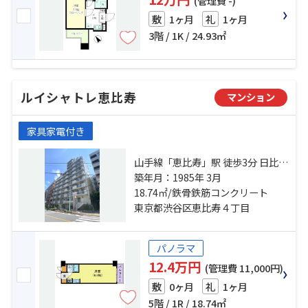
(管理費 -)
1ヶ月
1ヶ月
敷
礼
3階 / 1K / 24.93㎡
ルイシャトレ恵比寿
マンション
家具家電付き
山手線「恵比寿」駅 徒歩3分 日比谷
線「恵比寿」駅 徒歩4分 東急東横線
築年月：1985年 3月
「中目黒」駅 徒歩20分
18.74㎡/鉄骨鉄筋コンクリート
東京都渋谷区恵比寿４丁目
パノラマ
12.4万円
(管理費 11,000円)
0ヶ月
1ヶ月
敷
礼
5階 / 1R / 18.74㎡