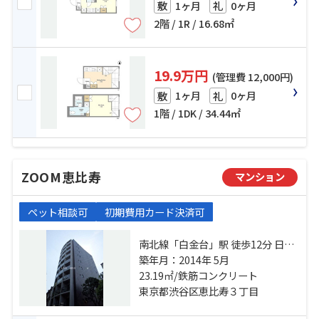
1ヶ月
0ヶ月
敷
礼
2階 / 1R / 16.68㎡
19.9万円
(管理費 12,000円)
1ヶ月
0ヶ月
敷
礼
1階 / 1DK / 34.44㎡
ZOOM恵比寿
マンション
ペット相談可
初期費用カード決済可
南北線「白金台」駅 徒歩12分 日比
谷線「広尾」駅 徒歩13分 山手線
築年月：2014年 5月
「恵比寿」駅 徒歩15分
23.19㎡/鉄筋コンクリート
東京都渋谷区恵比寿３丁目