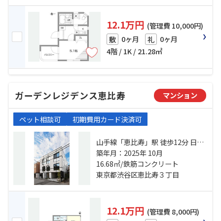
12.1万円
(管理費 10,000円)
0ヶ月
0ヶ月
敷
礼
4階 / 1K / 21.28㎡
ガーデンレジデンス恵比寿
マンション
ペット相談可
初期費用カード決済可
山手線「恵比寿」駅 徒歩12分 日比
谷線「広尾」駅 徒歩15分 南北線
築年月：2025年 10月
「白金台」駅 徒歩15分
16.68㎡/鉄筋コンクリート
東京都渋谷区恵比寿３丁目
12.1万円
(管理費 8,000円)