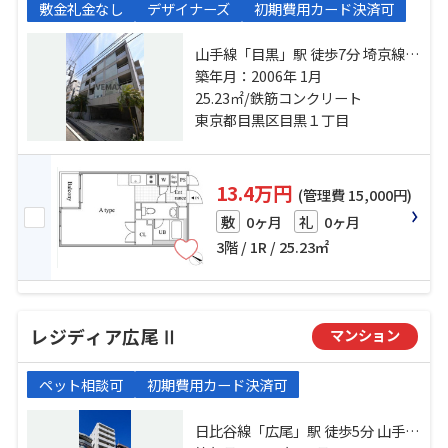
敷金礼金なし
デザイナーズ
初期費用カード決済可
山手線「目黒」駅 徒歩7分 埼京線
「恵比寿」駅 徒歩7分 東急目黒線
築年月：2006年 1月
「目黒」駅 徒歩20分
25.23㎡/鉄筋コンクリート
東京都目黒区目黒１丁目
13.4万円
(管理費 15,000円)
0ヶ月
0ヶ月
敷
礼
3階 / 1R / 25.23㎡
レジディア広尾Ⅱ
マンション
ペット相談可
初期費用カード決済可
日比谷線「広尾」駅 徒歩5分 山手線