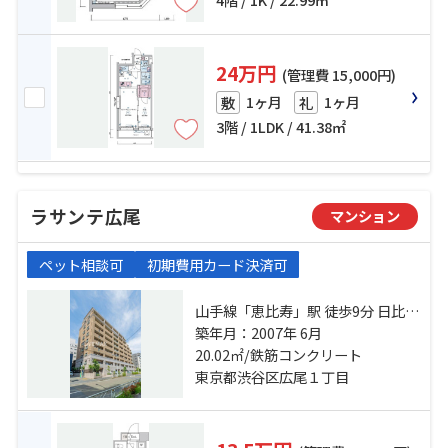
24万円
(管理費 15,000円)
1ヶ月
1ヶ月
敷
礼
3階 / 1LDK / 41.38㎡
ラサンテ広尾
マンション
ペット相談可
初期費用カード決済可
山手線「恵比寿」駅 徒歩9分 日比谷
線「広尾」駅 徒歩9分 東急東横線
築年月：2007年 6月
「代官山」駅 徒歩19分
20.02㎡/鉄筋コンクリート
東京都渋谷区広尾１丁目