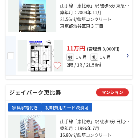
山手線「恵比寿」駅 徒歩5分 東急東
横線「代官山」駅 徒歩9分 山手線
築年月：2004年 11月
「渋谷」駅 徒歩14分
21.56㎡/鉄筋コンクリート
東京都渋谷区東３丁目
11万円
(管理費 3,000円)
1ヶ月
1ヶ月
敷
礼
2階 / 1R / 21.56㎡
ジェイパーク恵比寿
マンション
家具家電付き
初期費用カード決済可
山手線「恵比寿」駅 徒歩9分 日比谷
線「広尾」駅 徒歩9分 南北線「白金
築年月：1996年 7月
台」駅 徒歩18分
16.80㎡/鉄筋コンクリート