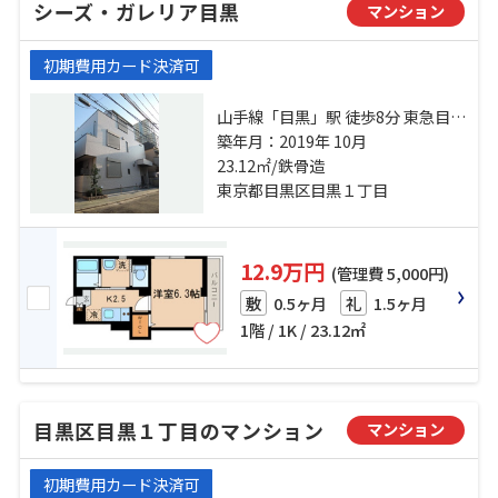
シーズ・ガレリア目黒
マンション
初期費用カード決済可
山手線「目黒」駅 徒歩8分 東急目黒
線「不動前」駅 徒歩18分 山手線
築年月：2019年 10月
「恵比寿」駅 徒歩20分
23.12㎡/鉄骨造
東京都目黒区目黒１丁目
12.9万円
(管理費 5,000円)
0.5ヶ月
1.5ヶ月
敷
礼
1階 / 1K / 23.12㎡
目黒区目黒１丁目のマンション
マンション
初期費用カード決済可