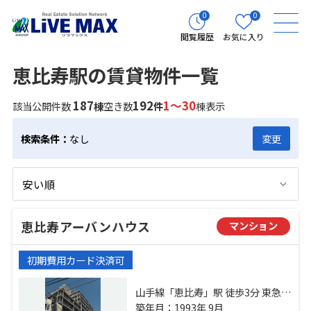
0
0
閲覧履歴
お気に入り
恵比寿駅の賃貸物件一覧
187
192
1～30
該当公開件数
棟
空き数
件
棟表示
検索条件：
なし
変更
恵比寿アーバンハウス
マンション
初期費用カード決済可
山手線「恵比寿」駅 徒歩3分 東急東
横線「代官山」駅 徒歩14分 日比谷
築年月：1993年 9月