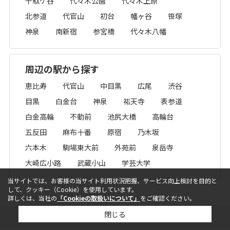
千駄ケ谷
代々木公園
代々木上原
北参道
代官山
初台
幡ヶ谷
笹塚
神泉
南新宿
参宮橋
代々木八幡
周辺の駅から探す
恵比寿
代官山
中目黒
広尾
渋谷
目黒
白金台
神泉
祐天寺
表参道
白金高輪
不動前
池尻大橋
高輪台
五反田
麻布十番
原宿
乃木坂
六本木
駒場東大前
外苑前
泉岳寺
大崎広小路
武蔵小山
学芸大学
当サイトでは、お客様の当サイト利用状況把握、サービス向上検討を目的と
して、クッキー（Cookie）を使用しています。
詳しくは、当社の
「Cookieの取扱いについて」
をご確認ください。
閉じる
ページトップへ