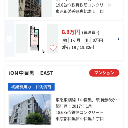
線「広尾」駅 徒歩18分
19.82㎡/鉄骨鉄筋コンクリート
東京都渋谷区恵比寿１丁目
8.8万円
(管理費 -)
1ヶ月
0万円
敷
礼
2階 / 1R / 19.82㎡
iON中目黒 EAST
マンション
初期費用カード決済可
東急東横線「中目黒」駅 徒歩8分 東
急東横線「代官山」駅 徒歩7分 山手
築年月：2017年 1月
線「恵比寿」駅 徒歩12分
18.63㎡/鉄筋コンクリート
東京都目黒区中目黒１丁目