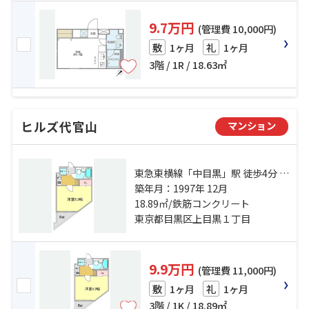
9.7万円
(管理費 10,000円)
1ヶ月
1ヶ月
敷
礼
3階 / 1R / 18.63㎡
ヒルズ代官山
マンション
東急東横線「中目黒」駅 徒歩4分 東
急東横線「代官山」駅 徒歩6分 山手
築年月：1997年 12月
線「恵比寿」駅 徒歩14分
18.89㎡/鉄筋コンクリート
東京都目黒区上目黒１丁目
9.9万円
(管理費 11,000円)
1ヶ月
1ヶ月
敷
礼
3階 / 1K / 18.89㎡