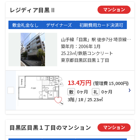
レジディア目黒Ⅱ
マンション
敷金礼金なし
デザイナーズ
初期費用カード決済可
山手線「目黒」駅 徒歩7分 埼京線
「恵比寿」駅 徒歩7分 東急目黒線
築年月：2006年 1月
「目黒」駅 徒歩20分
25.23㎡/鉄筋コンクリート
東京都目黒区目黒１丁目
13.4万円
(管理費 15,000円)
0ヶ月
0ヶ月
敷
礼
3階 / 1R / 25.23㎡
目黒区目黒１丁目のマンション
マンション