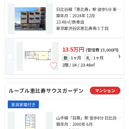
日比谷線「恵比寿」駅 徒歩5分 東急
東横線「代官山」駅 徒歩5分 東急東
築年月：2024年 12月
横線「中目黒」駅 徒歩10分
23.48㎡/鉄骨造
東京都渋谷区恵比寿南３丁目
13.5万円
(管理費 15,000円)
1ヶ月
1ヶ月
敷
礼
2階 / 1K / 23.48㎡
ルーブル恵比寿サウスガーデン
マンション
家具家電付き
山手線「目黒」駅 徒歩8分 日比谷線
「恵比寿」駅 徒歩10分 東急東横線
築年月：2000年 6月