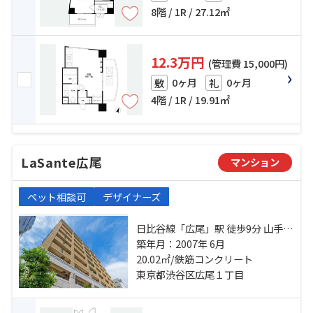
8階 / 1R / 27.12㎡
12.3万円
(管理費 15,000円)
0ヶ月
0ヶ月
敷
礼
4階 / 1R / 19.91㎡
LaSante広尾
マンション
ペット相談可
デザイナーズ
日比谷線「広尾」駅 徒歩9分 山手線
「恵比寿」駅 徒歩8分 東急東横線
築年月：2007年 6月
「代官山」駅 徒歩17分
20.02㎡/鉄筋コンクリート
東京都渋谷区広尾１丁目