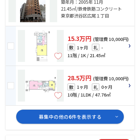
線「広尾」駅 徒歩11分 東急東横線
築年月：2005年 11月
「代官山」駅 徒歩20分
21.45㎡/鉄骨鉄筋コンクリート
東京都渋谷区広尾１丁目
15.3万円
(管理費 10,000円)
1ヶ月
-
敷
礼
11階 / 1K / 21.45㎡
28.5万円
(管理費 10,000円)
1ヶ月
0ヶ月
敷
礼
10階 / 1LDK / 47.76㎡
募集中の他の
6
件を表示する