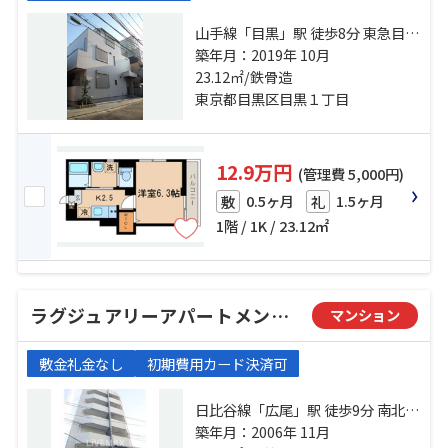
山手線「目黒」駅 徒歩8分 東急目黒
線「不動前」駅 徒歩18分 山手線
築年月：2019年 10月
「恵比寿」駅 徒歩20分
23.12㎡/鉄骨造
東京都目黒区目黒１丁目
12.9万円
(管理費 5,000円)
0.5ヶ月
1.5ヶ月
敷
礼
1階 / 1K / 23.12㎡
ラグジュアリーアパートメント白金
マンション
敷金礼金なし
初期費用カード決済可
日比谷線「広尾」駅 徒歩9分 南北線
「白金台」駅 徒歩15分 山手線「恵
築年月：2006年 11月