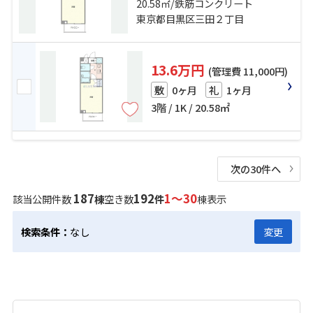
「代官山」駅 徒歩20分
20.58㎡/鉄筋コンクリート
東京都目黒区三田２丁目
13.6万円
(管理費 11,000円)
0ヶ月
1ヶ月
敷
礼
3階 / 1K / 20.58㎡
次の30件へ
187
192
1～30
該当公開件数
棟
空き数
件
棟表示
検索条件：
なし
変更