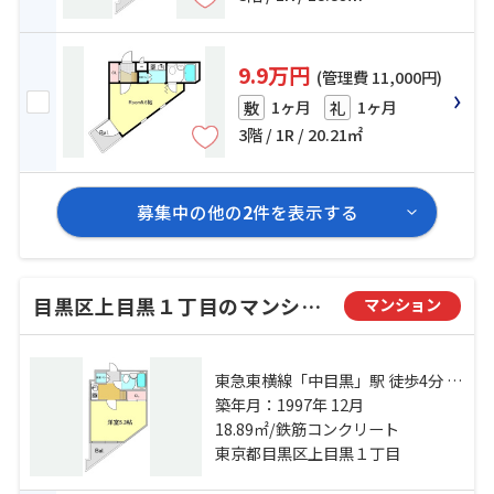
9.9万円
(管理費 11,000円)
1ヶ月
1ヶ月
敷
礼
3階 / 1R / 20.21㎡
募集中の他の
2
件を表示する
目黒区上目黒１丁目のマンション
マンション
東急東横線「中目黒」駅 徒歩4分 東
急東横線「代官山」駅 徒歩6分 山手
築年月：1997年 12月
線「恵比寿」駅 徒歩14分
18.89㎡/鉄筋コンクリート
東京都目黒区上目黒１丁目