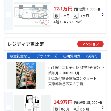
12.1万円
(管理費 7,000円)
1ヶ月
1ヶ月
敷
礼
4階 / 1K / 23.19㎡
レジディア恵比寿
マンション
敷金礼金なし
デザイナーズ
初期費用カード決済可
山手線「恵比寿」駅 徒歩7分 東急東
横線「代官山」駅 徒歩10分 埼京線
築年月：2001年 1月
「渋谷」駅 徒歩17分
27.12㎡/鉄骨鉄筋コンクリート
東京都渋谷区東３丁目
14.9万円
(管理費 15,000円)
0ヶ月
0ヶ月
敷
礼