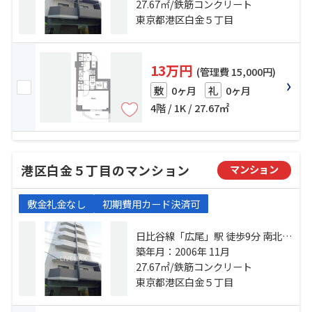
比寿」駅 徒歩18分
27.67㎡/鉄筋コンクリート
東京都港区白金５丁目
13万円
(管理費 15,000円)
0ヶ月
0ヶ月
敷
礼
4階 / 1K / 27.67㎡
港区白金５丁目のマンション
マンション
敷金礼金なし
初期費用カード決済可
日比谷線「広尾」駅 徒歩9分 南北線
「白金台」駅 徒歩15分 山手線「恵
築年月：2006年 11月
比寿」駅 徒歩18分
27.67㎡/鉄筋コンクリート
東京都港区白金５丁目