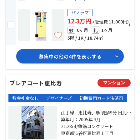
パノラマ
12.3万円
(管理費 11,000円)
0ヶ月
1ヶ月
敷
礼
5階 / 1K / 18.74㎡
募集中の他の
4
件を表示する
ブレアコート恵比寿
マンション
敷金礼金なし
デザイナーズ
初期費用カード決済可
山手線「恵比寿」駅 徒歩9分 日比谷
線「広尾」駅 徒歩11分 都営三田線
築年月：2005年 3月
「白金台」駅 徒歩18分
21.28㎡/鉄筋コンクリート
東京都渋谷区恵比寿１丁目