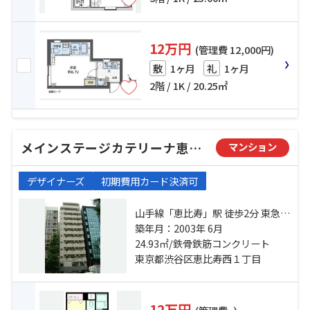
12万円
(管理費 12,000円)
1ヶ月
1ヶ月
敷
礼
2階 / 1K / 20.25㎡
メインステージカテリーナ恵比寿駅前
マンション
デザイナーズ
初期費用カード決済可
山手線「恵比寿」駅 徒歩2分 東急東
横線「代官山」駅 徒歩7分 東急東横
築年月：2003年 6月
線「中目黒」駅 徒歩13分
24.93㎡/鉄骨鉄筋コンクリート
東京都渋谷区恵比寿西１丁目
12万円