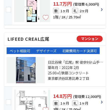
11.7万円
(管理費 6,000円)
1ヶ月
2ヶ月
敷
礼
1階 / 1K / 25.70㎡
LIFEED CREAL広尾
マンション
ペット相談可
デザイナーズ
初期費用カード決済可
日比谷線「広尾」駅 徒歩9分 山手線
「恵比寿」駅 徒歩11分 南北線「白
築年月：2022年 2月
金台」駅 徒歩20分
25.00㎡/鉄筋コンクリート
東京都渋谷区恵比寿２丁目
14.8万円
(管理費 12,000円)
1ヶ月
1ヶ月
敷
礼
3階 / 1K / 25.00㎡