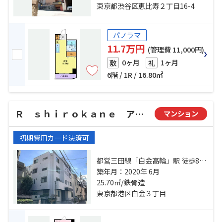
東京都渋谷区恵比寿２丁目16-4
パノラマ
11.7万円
(管理費 11,000円)
0ヶ月
1ヶ月
敷
礼
6階 / 1R / 16.80㎡
Ｒ ｓｈｉｒｏｋａｎｅ アールシロカネ
マンション
初期費用カード決済可
都営三田線「白金高輪」駅 徒歩8分
日比谷線「広尾」駅 徒歩15分 山手
築年月：2020年 6月
線「恵比寿」駅 徒歩20分
25.70㎡/鉄骨造
東京都港区白金３丁目