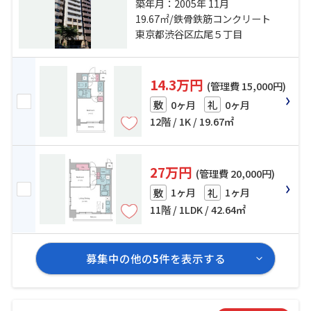
「恵比寿」駅 徒歩10分 南北線「白
築年月：2005年 11月
金台」駅 徒歩20分
19.67㎡/鉄骨鉄筋コンクリート
東京都渋谷区広尾５丁目
14.3万円
(管理費 15,000円)
0ヶ月
0ヶ月
敷
礼
12階 / 1K / 19.67㎡
27万円
(管理費 20,000円)
1ヶ月
1ヶ月
敷
礼
11階 / 1LDK / 42.64㎡
募集中の他の
5
件を表示する