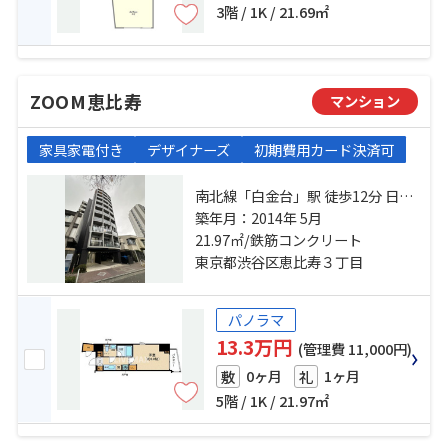
3階 / 1K / 21.69㎡
ZOOM恵比寿
マンション
家具家電付き
デザイナーズ
初期費用カード決済可
南北線「白金台」駅 徒歩12分 日比
谷線「広尾」駅 徒歩13分 山手線
築年月：2014年 5月
「恵比寿」駅 徒歩15分
21.97㎡/鉄筋コンクリート
東京都渋谷区恵比寿３丁目
パノラマ
13.3万円
(管理費 11,000円)
0ヶ月
1ヶ月
敷
礼
5階 / 1K / 21.97㎡