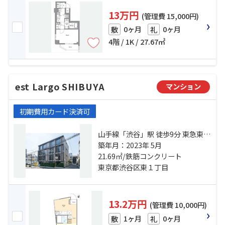
13万円
(管理費 15,000円)
0ヶ月
0ヶ月
敷
礼
4階 / 1K / 27.67㎡
est Largo SHIBUYA
マンション
初期費用カード決済可
山手線「渋谷」駅 徒歩9分 東急東横
線「代官山」駅 徒歩15分 山手線
築年月：2023年 5月
「恵比寿」駅 徒歩14分
21.69㎡/鉄筋コンクリート
東京都渋谷区東１丁目
13.2万円
(管理費 10,000円)
1ヶ月
0ヶ月
敷
礼