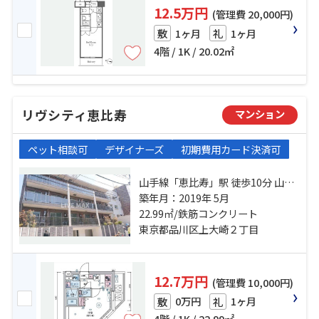
12.5万円
(管理費 20,000円)
1ヶ月
1ヶ月
敷
礼
4階 / 1K / 20.02㎡
リヴシティ恵比寿
マンション
ペット相談可
デザイナーズ
初期費用カード決済可
山手線「恵比寿」駅 徒歩10分 山手
線「目黒」駅 徒歩12分 南北線「白
築年月：2019年 5月
金台」駅 徒歩19分
22.99㎡/鉄筋コンクリート
東京都品川区上大崎２丁目
12.7万円
(管理費 10,000円)
0万円
1ヶ月
敷
礼
4階 / 1K / 22.99㎡