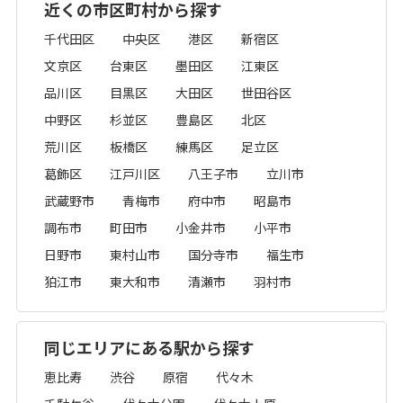
近くの市区町村から探す
千代田区
中央区
港区
新宿区
文京区
台東区
墨田区
江東区
品川区
目黒区
大田区
世田谷区
中野区
杉並区
豊島区
北区
荒川区
板橋区
練馬区
足立区
葛飾区
江戸川区
八王子市
立川市
武蔵野市
青梅市
府中市
昭島市
調布市
町田市
小金井市
小平市
日野市
東村山市
国分寺市
福生市
狛江市
東大和市
清瀬市
羽村市
同じエリアにある駅から探す
恵比寿
渋谷
原宿
代々木