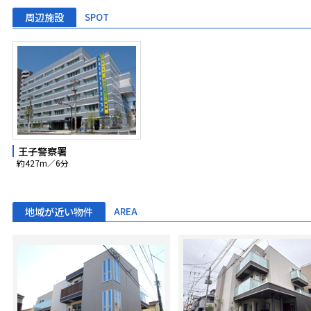
周辺施設
SPOT
王子警察署
約427m／6分
地域が近い物件
AREA