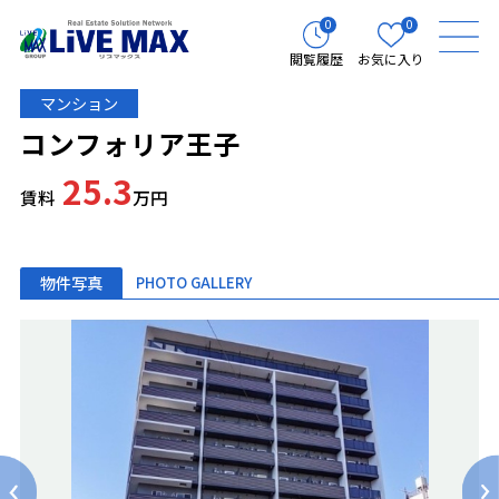
0
0
閲覧履歴
お気に入り
マンション
コンフォリア王子
25.3
賃料
万円
物件写真
PHOTO GALLERY