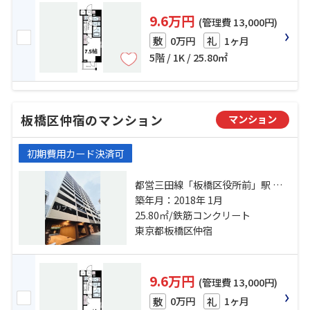
9.6万円
(管理費 13,000円)
0万円
1ヶ月
敷
礼
5階 / 1K / 25.80㎡
板橋区仲宿のマンション
マンション
初期費用カード決済可
都営三田線「板橋区役所前」駅 徒
歩6分 都営三田線「板橋本町」駅 徒
築年月：2018年 1月
歩13分 東武東上線「大山」駅 徒歩
25.80㎡/鉄筋コンクリート
17分
東京都板橋区仲宿
9.6万円
(管理費 13,000円)
0万円
1ヶ月
敷
礼