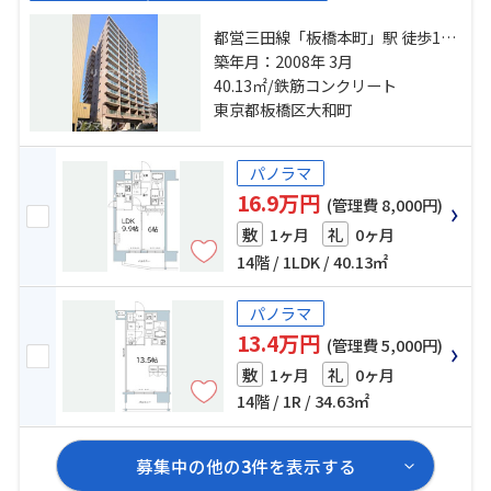
都営三田線「板橋本町」駅 徒歩1分
都営三田線「本蓮沼」駅 徒歩10分
築年月：2008年 3月
東武東上線「中板橋」駅 徒歩18分
40.13㎡/鉄筋コンクリート
東京都板橋区大和町
パノラマ
16.9万円
(管理費 8,000円)
1ヶ月
0ヶ月
敷
礼
14階 / 1LDK / 40.13㎡
パノラマ
13.4万円
(管理費 5,000円)
1ヶ月
0ヶ月
敷
礼
14階 / 1R / 34.63㎡
募集中の他の
3
件を表示する