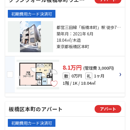
初期費用カード決済可
都営三田線「板橋本町」駅 徒歩7分
埼京線「十条」駅 徒歩18分 都営三
築年月：2021年 6月
田線「板橋区役所前」駅 徒歩15分
18.04㎡/木造
東京都板橋区本町
8.1万円
(管理費 3,000円)
0万円
1ヶ月
敷
礼
1階 / 1K / 18.04㎡
板橋区本町のアパート
アパート
初期費用カード決済可