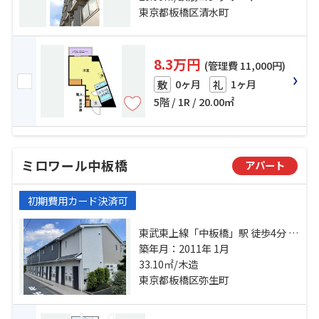
東京都板橋区清水町
8.3万円
(管理費 11,000円)
0ヶ月
1ヶ月
敷
礼
5階 / 1R / 20.00㎡
ミロワール中板橋
アパート
初期費用カード決済可
東武東上線「中板橋」駅 徒歩4分 東
武東上線「ときわ台」駅 徒歩7分 都
築年月：2011年 1月
営三田線「板橋本町」駅 徒歩19分
33.10㎡/木造
東京都板橋区弥生町