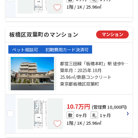
1階 / 1K / 25.96㎡
板橋区双葉町のマンション
マンション
ペット相談可
初期費用カード決済可
都営三田線「板橋本町」駅 徒歩9分
東武東上線「中板橋」駅 徒歩10分
築年月：2025年 10月
東武東上線「ときわ台」駅 徒歩14
25.96㎡/鉄筋コンクリート
分
東京都板橋区双葉町
10.7万円
(管理費 10,000円)
0ヶ月
1ヶ月
敷
礼
1階 / 1K / 25.96㎡