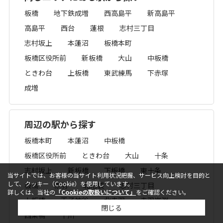
板橋
地下鉄成増
西高島平
新高島平
高島平
西台
蓮根
志村三丁目
志村坂上
本蓮沼
板橋本町
板橋区役所前
新板橋
大山
中板橋
ときわ台
上板橋
東武練馬
下赤塚
成増
周辺の駅から探す
板橋本町
本蓮沼
中板橋
板橋区役所前
ときわ台
大山
十条
志村坂上
新板橋
下板橋
東十条
当サイトでは、お客様の当サイト利用状況把握、サービス向上検討を目的と
して、クッキー（Cookie）を使用しています。
板橋
赤羽
北池袋
志村三丁目
詳しくは、当社の
「Cookieの取扱いについて」
をご確認ください。
上板橋
王子神谷
北赤羽
赤羽岩淵
閉じる
西巣鴨
千川