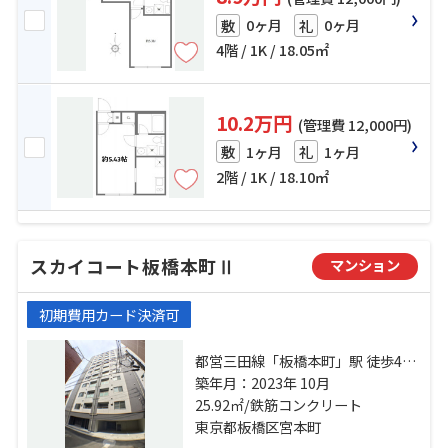
0ヶ月
0ヶ月
敷
礼
4階 / 1K / 18.05㎡
10.2万円
(管理費 12,000円)
1ヶ月
1ヶ月
敷
礼
2階 / 1K / 18.10㎡
スカイコート板橋本町Ⅱ
マンション
初期費用カード決済可
都営三田線「板橋本町」駅 徒歩4分
都営三田線「本蓮沼」駅 徒歩8分 東
築年月：2023年 10月
武東上線「中板橋」駅 徒歩20分
25.92㎡/鉄筋コンクリート
東京都板橋区宮本町