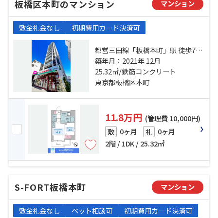
板橋区本町のマンション
マンション
敷金礼金なし
初期費用カード決済可
都営三田線「板橋本町」駅 徒歩7分
都営三田線「板橋区役所前」駅 徒
築年月：2021年 12月
25.32㎡/鉄筋コンクリート
歩10分 埼京線「十条」駅 徒歩20分
東京都板橋区本町
11.8万円
(管理費 10,000円)
0ヶ月
0ヶ月
敷
礼
2階 / 1DK / 25.32㎡
S-FORT板橋本町
マンション
敷金礼金なし
ペット相談可
初期費用カード決済可