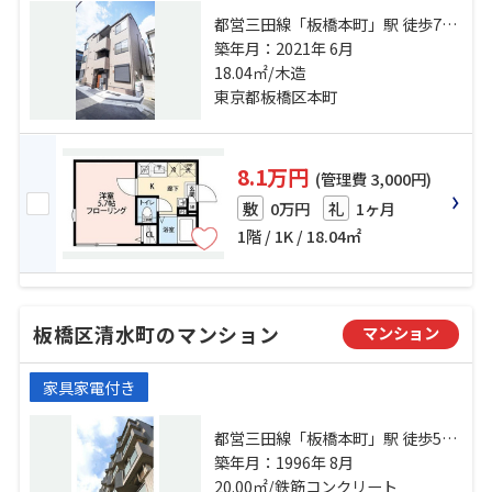
都営三田線「板橋本町」駅 徒歩7分
埼京線「十条」駅 徒歩18分 都営三
築年月：2021年 6月
田線「板橋区役所前」駅 徒歩15分
18.04㎡/木造
東京都板橋区本町
8.1万円
(管理費 3,000円)
0万円
1ヶ月
敷
礼
1階 / 1K / 18.04㎡
板橋区清水町のマンション
マンション
家具家電付き
都営三田線「板橋本町」駅 徒歩5分
都営三田線「本蓮沼」駅 徒歩5分 埼
築年月：1996年 8月
京線「十条」駅 徒歩23分
20.00㎡/鉄筋コンクリート