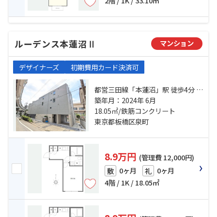
2階 / 1K / 33.10㎡
ルーデンス本蓮沼Ⅱ
マンション
デザイナーズ
初期費用カード決済可
都営三田線「本蓮沼」駅 徒歩4分 都
営三田線「板橋本町」駅 徒歩9分 東
築年月：2024年 6月
武東上線「ときわ台」駅 徒歩20分
18.05㎡/鉄筋コンクリート
東京都板橋区泉町
8.9万円
(管理費 12,000円)
0ヶ月
0ヶ月
敷
礼
4階 / 1K / 18.05㎡