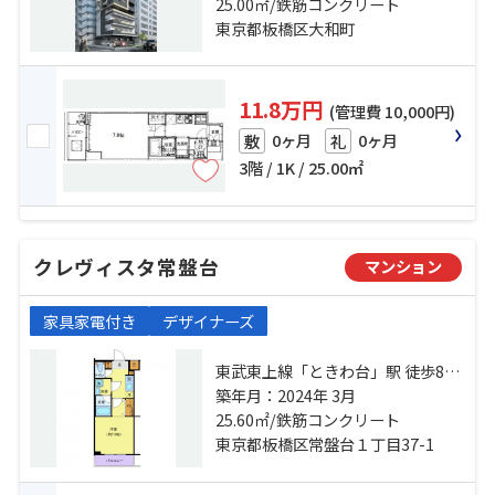
歩14分 東武東上線「中板橋」駅 徒
25.00㎡/鉄筋コンクリート
歩16分
東京都板橋区大和町
11.8万円
(管理費 10,000円)
0ヶ月
0ヶ月
敷
礼
3階 / 1K / 25.00㎡
クレヴィスタ常盤台
マンション
家具家電付き
デザイナーズ
東武東上線「ときわ台」駅 徒歩8分
東武東上線「中板橋」駅 徒歩11分
築年月：2024年 3月
都営三田線「板橋本町」駅 徒歩17
25.60㎡/鉄筋コンクリート
分
東京都板橋区常盤台１丁目37-1