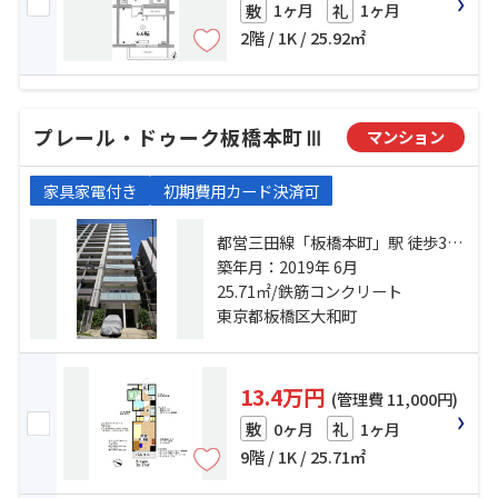
1ヶ月
1ヶ月
敷
礼
2階 / 1K / 25.92㎡
プレール・ドゥーク板橋本町Ⅲ
マンション
家具家電付き
初期費用カード決済可
都営三田線「板橋本町」駅 徒歩3分
東武東上線「中板橋」駅 徒歩17分
築年月：2019年 6月
埼京線「十条」駅 徒歩22分
25.71㎡/鉄筋コンクリート
東京都板橋区大和町
13.4万円
(管理費 11,000円)
0ヶ月
1ヶ月
敷
礼
9階 / 1K / 25.71㎡