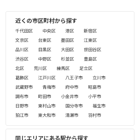
近くの市区町村から探す
千代田区
中央区
港区
新宿区
文京区
台東区
墨田区
江東区
品川区
目黒区
大田区
世田谷区
渋谷区
中野区
杉並区
豊島区
北区
荒川区
練馬区
足立区
葛飾区
江戸川区
八王子市
立川市
武蔵野市
青梅市
府中市
昭島市
調布市
町田市
小金井市
小平市
日野市
東村山市
国分寺市
福生市
狛江市
東大和市
清瀬市
羽村市
同じエリアにある駅から探す