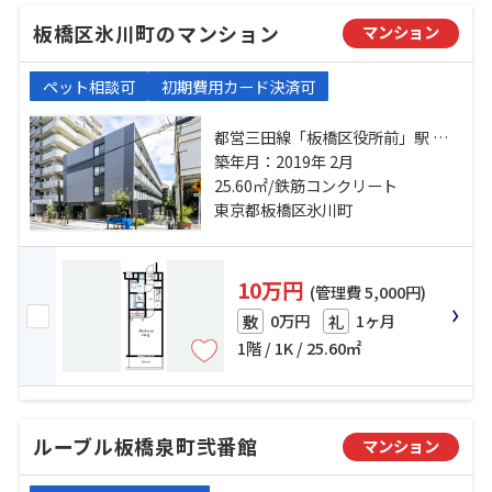
板橋区氷川町のマンション
マンション
ペット相談可
初期費用カード決済可
都営三田線「板橋区役所前」駅 徒
歩9分 都営三田線「板橋本町」駅 徒
築年月：2019年 2月
歩9分 東武東上線「中板橋」駅 徒歩
25.60㎡/鉄筋コンクリート
14分
東京都板橋区氷川町
10万円
(管理費 5,000円)
0万円
1ヶ月
敷
礼
1階 / 1K / 25.60㎡
ルーブル板橋泉町弐番館
マンション