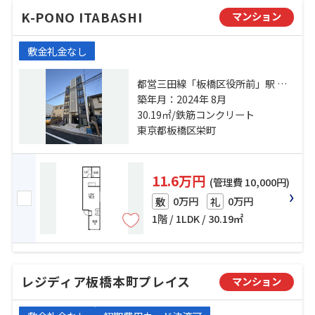
K-PONO ITABASHI
マンション
敷金礼金なし
都営三田線「板橋区役所前」駅 徒
歩11分 東武東上線「大山」駅 徒歩
築年月：2024年 8月
11分 都営三田線「板橋本町」駅 徒
30.19㎡/鉄筋コンクリート
歩13分
東京都板橋区栄町
11.6万円
(管理費 10,000円)
0万円
0万円
敷
礼
1階 / 1LDK / 30.19㎡
レジディア板橋本町プレイス
マンション