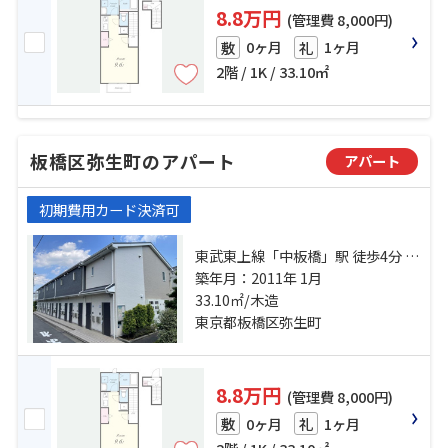
8.8万円
(管理費 8,000円)
0ヶ月
1ヶ月
敷
礼
2階 / 1K / 33.10㎡
板橋区弥生町のアパート
アパート
初期費用カード決済可
東武東上線「中板橋」駅 徒歩4分 東
武東上線「ときわ台」駅 徒歩7分 都
築年月：2011年 1月
営三田線「板橋本町」駅 徒歩19分
33.10㎡/木造
東京都板橋区弥生町
8.8万円
(管理費 8,000円)
0ヶ月
1ヶ月
敷
礼