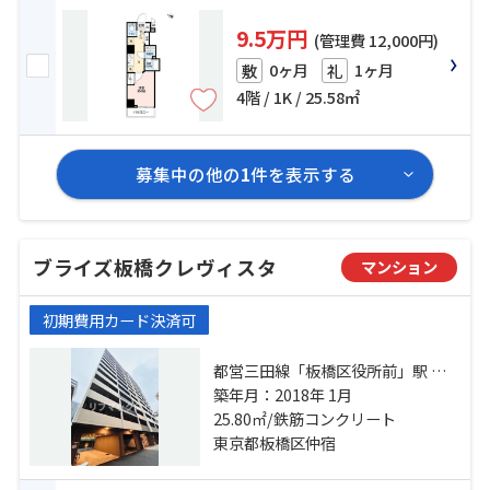
9.5万円
(管理費 12,000円)
0ヶ月
1ヶ月
敷
礼
4階 / 1K / 25.58㎡
募集中の他の
1
件を表示する
ブライズ板橋クレヴィスタ
マンション
初期費用カード決済可
都営三田線「板橋区役所前」駅 徒
歩6分 都営三田線「板橋本町」駅 徒
築年月：2018年 1月
歩13分 東武東上線「大山」駅 徒歩
25.80㎡/鉄筋コンクリート
17分
東京都板橋区仲宿