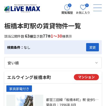
0
0
閲覧履歴
お気に入り
板橋本町駅の賃貸物件一覧
63
77
1～30
該当公開件数
棟
空き数
件
棟表示
検索条件：
なし
変更
エルウイング板橋本町
マンション
家具家電付き
都営三田線「板橋本町」駅 徒歩5分
都営三田線「本蓮沼」駅 徒歩5分 埼
築年月：1996年 8月