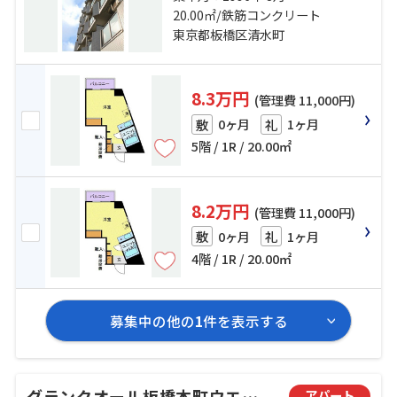
京線「十条」駅 徒歩23分
20.00㎡/鉄筋コンクリート
東京都板橋区清水町
8.3万円
(管理費 11,000円)
0ヶ月
1ヶ月
敷
礼
5階 / 1R / 20.00㎡
8.2万円
(管理費 11,000円)
0ヶ月
1ヶ月
敷
礼
4階 / 1R / 20.00㎡
募集中の他の
1
件を表示する
グランクオール板橋本町ウエストレジデンス
アパート