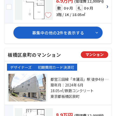
8.9万円
(管理費 12,000円)
0ヶ月
0ヶ月
敷
礼
3階 / 1K / 18.05㎡
募集中の他の
2
件を表示する
板橋区泉町のマンション
マンション
デザイナーズ
初期費用カード決済可
都営三田線「本蓮沼」駅 徒歩4分 都
営三田線「板橋本町」駅 徒歩9分 東
築年月：2024年 6月
武東上線「ときわ台」駅 徒歩20分
18.05㎡/鉄筋コンクリート
東京都板橋区泉町
8.9万円
(管理費 12,000円)