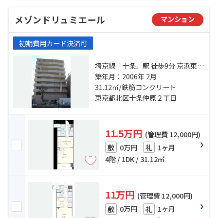
メゾンドリュミエール
マンション
初期費用カード決済可
埼京線「十条」駅 徒歩9分 京浜東北
線「東十条」駅 徒歩8分 都営三田線
築年月：2006年 2月
「板橋本町」駅 徒歩18分
31.12㎡/鉄筋コンクリート
東京都北区十条仲原２丁目
11.5万円
(管理費 12,000円)
0万円
1ヶ月
敷
礼
4階 / 1DK / 31.12㎡
11万円
(管理費 12,000円)
0万円
1ヶ月
敷
礼