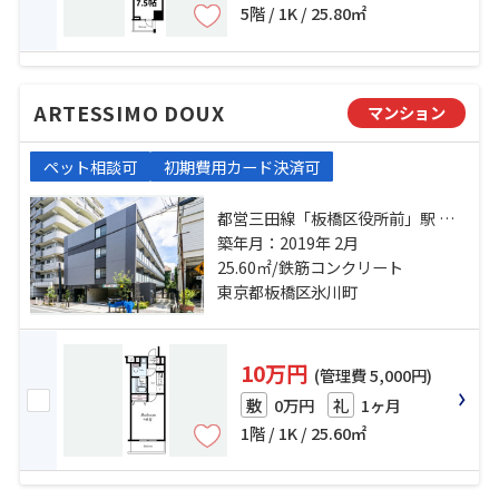
5階 / 1K / 25.80㎡
ARTESSIMO DOUX
マンション
ペット相談可
初期費用カード決済可
都営三田線「板橋区役所前」駅 徒
歩9分 都営三田線「板橋本町」駅 徒
築年月：2019年 2月
歩9分 東武東上線「中板橋」駅 徒歩
25.60㎡/鉄筋コンクリート
14分
東京都板橋区氷川町
10万円
(管理費 5,000円)
0万円
1ヶ月
敷
礼
1階 / 1K / 25.60㎡