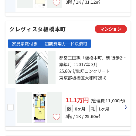
3階 / 1K / 31.12㎡
クレヴィスタ板橋本町
マンション
家具家電付き
初期費用カード決済可
都営三田線「板橋本町」駅 徒歩2分
都営三田線「板橋区役所前」駅 徒
築年月：2017年 3月
歩14分 東武東上線「中板橋」駅 徒
25.60㎡/鉄筋コンクリート
歩15分
東京都板橋区大和町28-8
11.1万円
(管理費 11,000円)
0ヶ月
1ヶ月
敷
礼
5階 / 1K / 25.60㎡