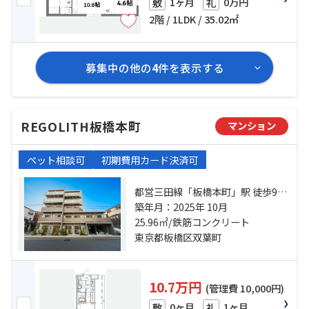
1ヶ月
0万円
敷
礼
2階 / 1LDK / 35.02㎡
募集中の他の
4
件を表示する
REGOLITH板橋本町
マンション
ペット相談可
初期費用カード決済可
都営三田線「板橋本町」駅 徒歩9分
東武東上線「中板橋」駅 徒歩10分
築年月：2025年 10月
東武東上線「ときわ台」駅 徒歩14
25.96㎡/鉄筋コンクリート
分
東京都板橋区双葉町
10.7万円
(管理費 10,000円)
0ヶ月
1ヶ月
敷
礼