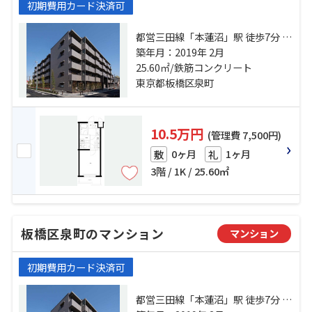
初期費用カード決済可
都営三田線「本蓮沼」駅 徒歩7分 都
営三田線「板橋本町」駅 徒歩9分 東
築年月：2019年 2月
武東上線「中板橋」駅 徒歩18分
25.60㎡/鉄筋コンクリート
東京都板橋区泉町
10.5万円
(管理費 7,500円)
0ヶ月
1ヶ月
敷
礼
3階 / 1K / 25.60㎡
板橋区泉町のマンション
マンション
初期費用カード決済可
都営三田線「本蓮沼」駅 徒歩7分 都