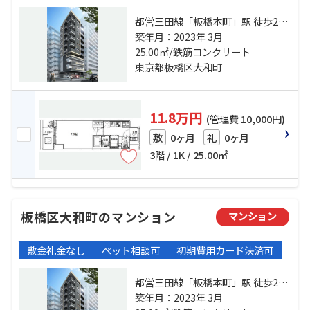
都営三田線「板橋本町」駅 徒歩2分
都営三田線「板橋区役所前」駅 徒
築年月：2023年 3月
歩14分 東武東上線「中板橋」駅 徒
25.00㎡/鉄筋コンクリート
歩16分
東京都板橋区大和町
11.8万円
(管理費 10,000円)
0ヶ月
0ヶ月
敷
礼
3階 / 1K / 25.00㎡
板橋区大和町のマンション
マンション
敷金礼金なし
ペット相談可
初期費用カード決済可
都営三田線「板橋本町」駅 徒歩2分
都営三田線「板橋区役所前」駅 徒
築年月：2023年 3月