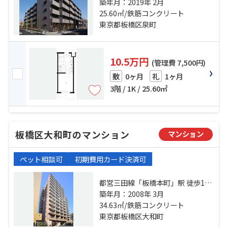
営三田線「板橋本町」駅 徒歩9分 東
築年月：2019年 2月
武東上線「中板橋」駅 徒歩18分
25.60㎡/鉄筋コンクリート
東京都板橋区泉町
10.5万円
(管理費 7,500円)
0ヶ月
1ヶ月
敷
礼
3階 / 1K / 25.60㎡
板橋区大和町のマンション
マンション
ペット相談可
初期費用カード決済可
都営三田線「板橋本町」駅 徒歩1分
都営三田線「本蓮沼」駅 徒歩10分
築年月：2008年 3月
埼京線「十条」駅 徒歩23分
34.63㎡/鉄筋コンクリート
東京都板橋区大和町