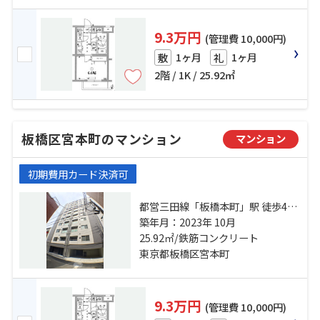
9.3万円
(管理費 10,000円)
1ヶ月
1ヶ月
敷
礼
2階 / 1K / 25.92㎡
板橋区宮本町のマンション
マンション
初期費用カード決済可
都営三田線「板橋本町」駅 徒歩4分
都営三田線「本蓮沼」駅 徒歩8分 東
築年月：2023年 10月
武東上線「中板橋」駅 徒歩20分
25.92㎡/鉄筋コンクリート
東京都板橋区宮本町
9.3万円
(管理費 10,000円)