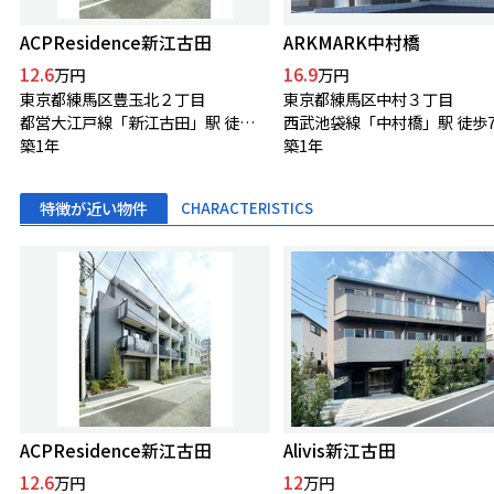
ACPResidence新江古田
ARKMARK中村橋
12.6
16.9
万円
万円
東京都練馬区豊玉北２丁目
東京都練馬区中村３丁目
都営大江戸線「新江古田」駅 徒歩8分
西武池袋線「中村橋」駅 徒歩
築1年
築1年
特徴が近い物件
CHARACTERISTICS
ACPResidence新江古田
Alivis新江古田
12.6
12
万円
万円