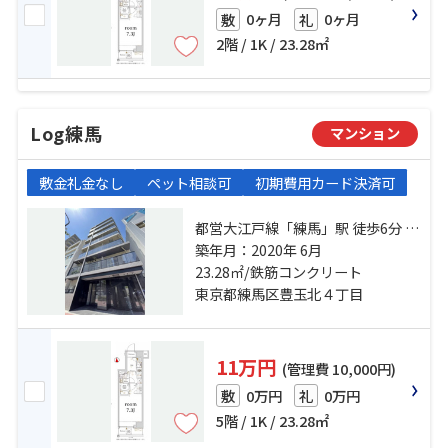
0ヶ月
0ヶ月
敷
礼
2階 / 1K / 23.28㎡
Log練馬
マンション
敷金礼金なし
ペット相談可
初期費用カード決済可
都営大江戸線「練馬」駅 徒歩6分 西
武有楽町線「新桜台」駅 徒歩17分
築年月：2020年 6月
都営大江戸線「新江古田」駅 徒歩
23.28㎡/鉄筋コンクリート
16分
東京都練馬区豊玉北４丁目
11万円
(管理費 10,000円)
0万円
0万円
敷
礼
5階 / 1K / 23.28㎡