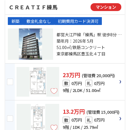
ＣＲＥＡＴＩＦ練馬
マンション
新築
敷金礼金なし
初期費用カード決済可
都営大江戸線「練馬」駅 徒歩8分 西
武池袋線「桜台」駅 徒歩8分 西武有
築年月：2026年 5月
楽町線「新桜台」駅 徒歩17分
51.00㎡/鉄筋コンクリート
東京都練馬区豊玉北４丁目
23万円
(管理費 20,000円)
0万円
0万円
敷
礼
9階 / 2LDK / 51.00㎡
13.2万円
(管理費 15,000円)
0万円
0万円
敷
礼
9階 / 1DK / 25.79㎡