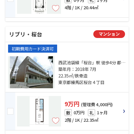
4階 / 1K / 20.44㎡
リブリ・桜台
マンション
初期費用カード決済可
西武池袋線「桜台」駅 徒歩4分 都営
大江戸線「練馬」駅 徒歩11分 西武
築年月：2018年 7月
有楽町線「新桜台」駅 徒歩12分
22.35㎡/鉄骨造
東京都練馬区桜台４丁目
9万円
(管理費 4,000円)
0万円
1ヶ月
敷
礼
2階 / 1K / 22.35㎡