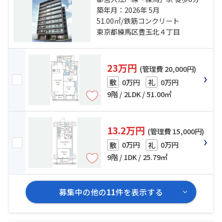
武池袋線「桜台」駅 徒歩8分 西武有
築年月：2026年 5月
楽町線「新桜台」駅 徒歩17分
51.00㎡/鉄筋コンクリート
東京都練馬区豊玉北４丁目
23万円
(管理費 20,000円)
0万円
0万円
敷
礼
9階 / 2LDK / 51.00㎡
13.2万円
(管理費 15,000円)
0万円
0万円
敷
礼
9階 / 1DK / 25.79㎡
募集中の他の
11
件を表示する