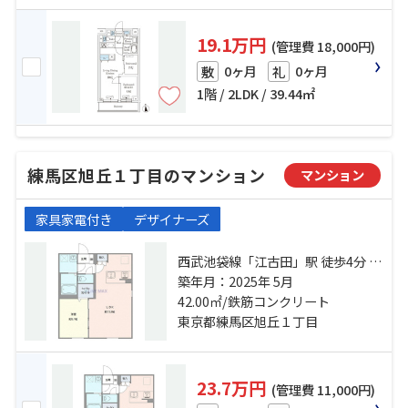
19.1万円
(管理費 18,000円)
0ヶ月
0ヶ月
敷
礼
1階 / 2LDK / 39.44㎡
練馬区旭丘１丁目のマンション
マンション
家具家電付き
デザイナーズ
西武池袋線「江古田」駅 徒歩4分 都
営大江戸線「新江古田」駅 徒歩5分
築年月：2025年 5月
西武有楽町線「新桜台」駅 徒歩11
42.00㎡/鉄筋コンクリート
分
東京都練馬区旭丘１丁目
23.7万円
(管理費 11,000円)