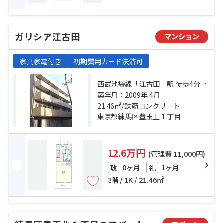
ガリシア江古田
マンション
家具家電付き
初期費用カード決済可
西武池袋線「江古田」駅 徒歩4分 都
営大江戸線「新江古田」駅 徒歩6分
築年月：2009年 4月
西武有楽町線「新桜台」駅 徒歩8分
21.46㎡/鉄筋コンクリート
東京都練馬区豊玉上１丁目
12.6万円
(管理費 11,000円)
0ヶ月
1ヶ月
敷
礼
3階 / 1K / 21.46㎡