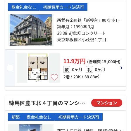
敷金礼金なし
初期費用カード決済可
西武有楽町線「新桜台」駅 徒歩15
分 西武池袋線「江古田」駅 徒歩18
築年月：1990年 3月
38.88㎡/鉄筋コンクリート
分 有楽町線「小竹向原」駅 徒歩4分
東京都板橋区小茂根１丁目
11.9万円
(管理費 15,000円)
0ヶ月
0ヶ月
敷
礼
2階 / 2DK / 38.88㎡
練馬区豊玉北４丁目のマンション
マンション
新築
敷金礼金なし
初期費用カード決済可
都営大江戸線「練馬」駅 徒歩8分 西