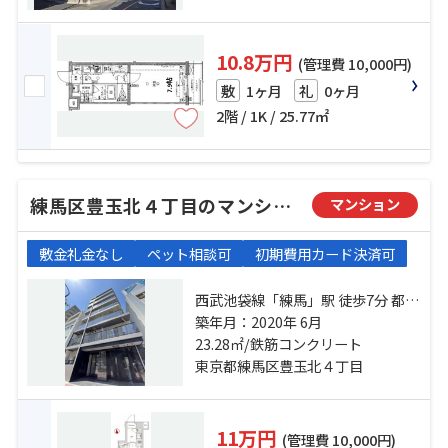
10.8万円
(管理費 10,000円)
1ヶ月
0ヶ月
敷
礼
2階 / 1K / 25.77㎡
練馬区豊玉北４丁目のマンション
マンション
敷金礼金なし
ペット相談可
初期費用カード決済可
西武池袋線「練馬」駅 徒歩7分 都営
大江戸線「新江古田」駅 徒歩16分
築年月：2020年 6月
西武有楽町線「新桜台」駅 徒歩17
23.28㎡/鉄筋コンクリート
分
東京都練馬区豊玉北４丁目
11万円
(管理費 10,000円)