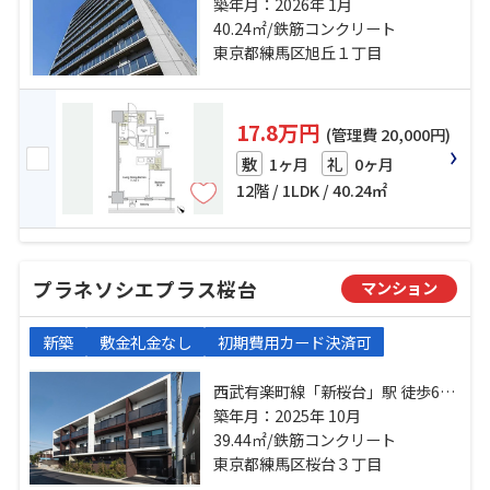
営大江戸線「新江古田」駅 徒歩6分
築年月：2026年 1月
西武有楽町線「新桜台」駅 徒歩10
40.24㎡/鉄筋コンクリート
分
東京都練馬区旭丘１丁目
17.8万円
(管理費 20,000円)
1ヶ月
0ヶ月
敷
礼
12階 / 1LDK / 40.24㎡
プラネソシエプラス桜台
マンション
新築
敷金礼金なし
初期費用カード決済可
西武有楽町線「新桜台」駅 徒歩6分
有楽町線「氷川台」駅 徒歩8分 西武
築年月：2025年 10月
池袋線「桜台」駅 徒歩13分
39.44㎡/鉄筋コンクリート
東京都練馬区桜台３丁目