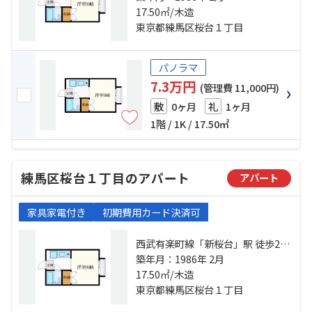
池袋線「江古田」駅 徒歩9分
17.50㎡/木造
東京都練馬区桜台１丁目
パノラマ
7.3万円
(管理費 11,000円)
0ヶ月
1ヶ月
敷
礼
1階 / 1K / 17.50㎡
練馬区桜台１丁目のアパート
アパート
家具家電付き
初期費用カード決済可
西武有楽町線「新桜台」駅 徒歩2分
西武池袋線「桜台」駅 徒歩7分 西武
築年月：1986年 2月
池袋線「江古田」駅 徒歩9分
17.50㎡/木造
東京都練馬区桜台１丁目