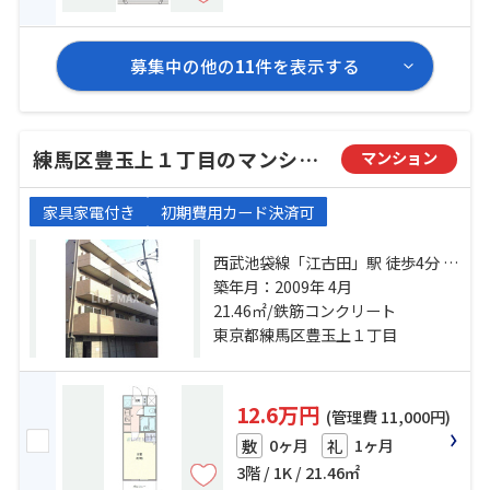
募集中の他の
11
件を表示する
練馬区豊玉上１丁目のマンション
マンション
家具家電付き
初期費用カード決済可
西武池袋線「江古田」駅 徒歩4分 都
営大江戸線「新江古田」駅 徒歩6分
築年月：2009年 4月
西武有楽町線「新桜台」駅 徒歩8分
21.46㎡/鉄筋コンクリート
東京都練馬区豊玉上１丁目
12.6万円
(管理費 11,000円)
0ヶ月
1ヶ月
敷
礼
3階 / 1K / 21.46㎡