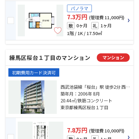
パノラマ
7.3万円
(管理費 11,000円)
0ヶ月
1ヶ月
敷
礼
1階 / 1K / 17.50㎡
練馬区桜台１丁目のマンション
マンション
初期費用カード決済可
西武池袋線「桜台」駅 徒歩2分 西武
有楽町線「新桜台」駅 徒歩7分 西武
築年月：2006年 8月
池袋線「練馬」駅 徒歩10分
20.44㎡/鉄筋コンクリート
東京都練馬区桜台１丁目
7.8万円
(管理費 10,000円)
0ヶ月
1ヶ月
敷
礼