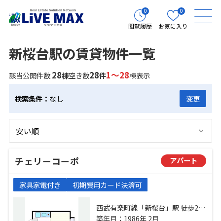
0
0
閲覧履歴
お気に入り
新桜台駅の賃貸物件一覧
28
28
1～28
該当公開件数
棟
空き数
件
棟表示
検索条件：
なし
変更
チェリーコーポ
アパート
家具家電付き
初期費用カード決済可
西武有楽町線「新桜台」駅 徒歩2分
西武池袋線「桜台」駅 徒歩7分 西武
築年月：1986年 2月