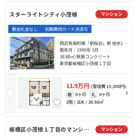
スターライトシティ小茂根
マンション
敷金礼金なし
初期費用カード決済可
西武有楽町線「新桜台」駅 徒歩15
分 西武池袋線「江古田」駅 徒歩18
築年月：1990年 3月
38.88㎡/鉄筋コンクリート
分 有楽町線「小竹向原」駅 徒歩4分
東京都板橋区小茂根１丁目
11.9万円
(管理費 15,000円)
0ヶ月
0ヶ月
敷
礼
2階 / 2DK / 38.88㎡
板橋区小茂根１丁目のマンション
マンション