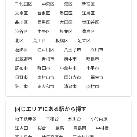
千代田区
中央区
港区
新宿区
文京区
台東区
墨田区
江東区
品川区
目黒区
大田区
世田谷区
渋谷区
中野区
杉並区
豊島区
北区
荒川区
板橋区
足立区
葛飾区
江戸川区
八王子市
立川市
武蔵野市
青梅市
府中市
昭島市
調布市
町田市
小金井市
小平市
日野市
東村山市
国分寺市
福生市
狛江市
東大和市
清瀬市
羽村市
同じエリアにある駅から探す
地下鉄赤塚
平和台
氷川台
小竹向原
江古田
桜台
練馬
豊島園
中村橋