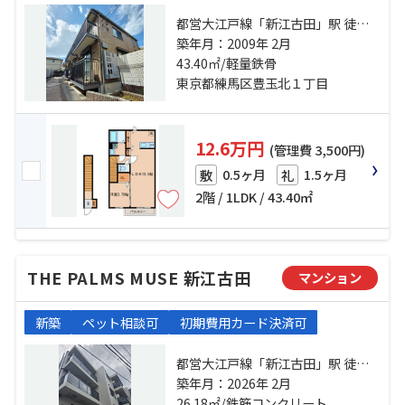
都営大江戸線「新江古田」駅 徒歩3
分 西武池袋線「江古田」駅 徒歩7分
築年月：2009年 2月
西武有楽町線「新桜台」駅 徒歩12
43.40㎡/軽量鉄骨
分
東京都練馬区豊玉北１丁目
12.6万円
(管理費 3,500円)
0.5ヶ月
1.5ヶ月
敷
礼
2階 / 1LDK / 43.40㎡
THE PALMS MUSE 新江古田
マンション
新築
ペット相談可
初期費用カード決済可
都営大江戸線「新江古田」駅 徒歩3
分 西武池袋線「江古田」駅 徒歩6分
築年月：2026年 2月
西武有楽町線「新桜台」駅 徒歩14
26.18㎡/鉄筋コンクリート