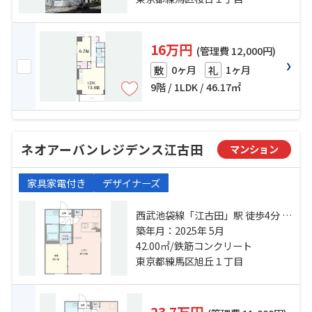
16万円
(管理費 12,000円)
0ヶ月
1ヶ月
敷
礼
9階 / 1LDK / 46.17㎡
ネオアーバンレジデンス江古田
マンション
家具家電付き
デザイナーズ
西武池袋線「江古田」駅 徒歩4分 都
営大江戸線「新江古田」駅 徒歩5分
築年月：2025年 5月
西武有楽町線「新桜台」駅 徒歩11
42.00㎡/鉄筋コンクリート
分
東京都練馬区旭丘１丁目
23.7万円