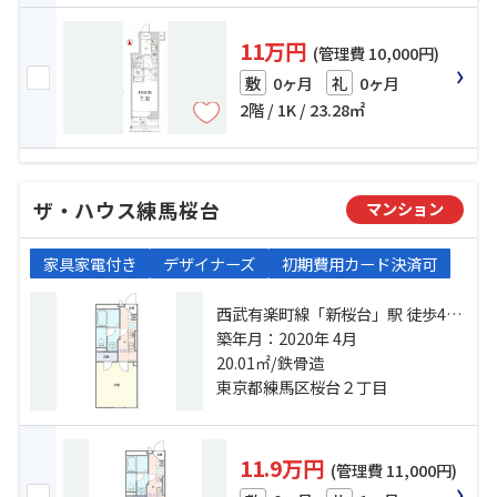
11万円
(管理費 10,000円)
0ヶ月
0ヶ月
敷
礼
2階 / 1K / 23.28㎡
ザ・ハウス練馬桜台
マンション
家具家電付き
デザイナーズ
初期費用カード決済可
西武有楽町線「新桜台」駅 徒歩4分
西武池袋線「桜台」駅 徒歩10分 副
築年月：2020年 4月
都心線「氷川台」駅 徒歩12分
20.01㎡/鉄骨造
東京都練馬区桜台２丁目
11.9万円
(管理費 11,000円)