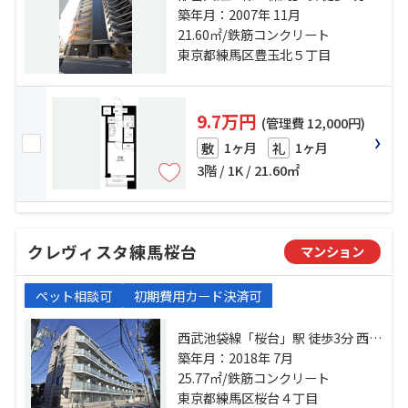
武池袋線「桜台」駅 徒歩12分 西武
築年月：2007年 11月
有楽町線「新桜台」駅 徒歩20分
21.60㎡/鉄筋コンクリート
東京都練馬区豊玉北５丁目
9.7万円
(管理費 12,000円)
1ヶ月
1ヶ月
敷
礼
3階 / 1K / 21.60㎡
クレヴィスタ練馬桜台
マンション
ペット相談可
初期費用カード決済可
西武池袋線「桜台」駅 徒歩3分 西武
有楽町線「新桜台」駅 徒歩9分 都営
築年月：2018年 7月
大江戸線「練馬」駅 徒歩10分
25.77㎡/鉄筋コンクリート
東京都練馬区桜台４丁目