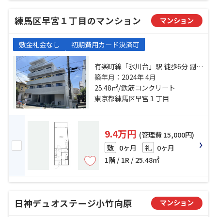
練馬区早宮１丁目のマンション
マンション
敷金礼金なし
初期費用カード決済可
有楽町線「氷川台」駅 徒歩6分 副都
心線「平和台」駅 徒歩12分 西武有
築年月：2024年 4月
楽町線「新桜台」駅 徒歩20分
25.48㎡/鉄筋コンクリート
東京都練馬区早宮１丁目
9.4万円
(管理費 15,000円)
0ヶ月
0ヶ月
敷
礼
1階 / 1R / 25.48㎡
日神デュオステージ小竹向原
マンション