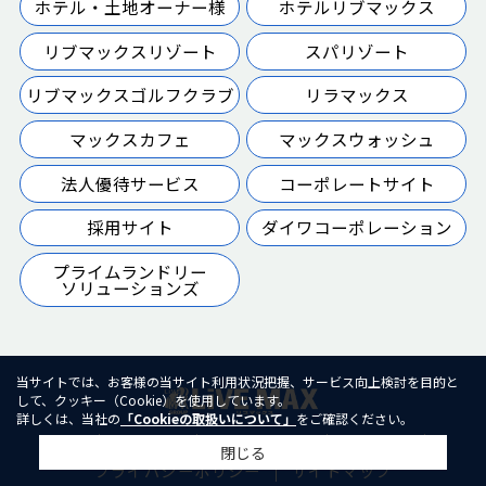
ホテル・土地オーナー様
ホテルリブマックス
リブマックスリゾート
スパリゾート
リブマックスゴルフクラブ
リラマックス
マックスカフェ
マックスウォッシュ
法人優待サービス
コーポレートサイト
採用サイト
ダイワコーポレーション
プライムランドリー
ソリューションズ
当サイトでは、お客様の当サイト利用状況把握、サービス向上検討を目的と
して、クッキー（Cookie）を使用しています。
詳しくは、当社の
「Cookieの取扱いについて」
をご確認ください。
TOP
会社概要
お問い合わせ
利用規約
閉じる
プライバシーポリシー
サイトマップ