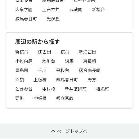
富士見台
練馬高野台
石神井公園
大泉学園
上石神井
武蔵関
新桜台
練馬春日町
光が丘
周辺の駅から探す
新桜台
江古田
桜台
新江古田
小竹向原
氷川台
練馬
東長崎
豊島園
千川
平和台
落合南長崎
沼袋
上板橋
練馬春日町
野方
ときわ台
中村橋
新井薬師前
椎名町
要町
中板橋
都立家政
ページトップへ