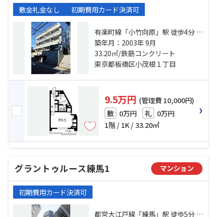
敷金礼金なし
初期費用カード決済可
有楽町線「小竹向原」駅 徒歩4分 西
武有楽町線「新桜台」駅 徒歩15分
築年月：2003年 9月
西武池袋線「江古田」駅 徒歩18分
33.20㎡/鉄筋コンクリート
東京都板橋区小茂根１丁目
9.5万円
(管理費 10,000円)
0万円
0万円
敷
礼
1階 / 1K / 33.20㎡
グラントゥルース練馬1
マンション
初期費用カード決済可
都営大江戸線「練馬」駅 徒歩5分 西