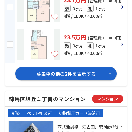
(管理費 11,000円)
0ヶ月
1ヶ月
敷
礼
4階 / 1LDK / 42.00㎡
23.5万円
(管理費 11,000円)
0ヶ月
1ヶ月
敷
礼
4階 / 1LDK / 40.00㎡
募集中の他の
2
件を表示する
練馬区旭丘１丁目のマンション
マンション
新築
ペット相談可
初期費用カード決済可
西武池袋線「江古田」駅 徒歩2分 都