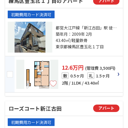
練馬区豊玉北１丁目のアパート
アパート
初期費用カード決済可
都営大江戸線「新江古田」駅 徒歩3
分 西武池袋線「江古田」駅 徒歩7分
築年月：2009年 2月
西武有楽町線「新桜台」駅 徒歩12
43.40㎡/軽量鉄骨
分
東京都練馬区豊玉北１丁目
12.6万円
(管理費 3,500円)
0.5ヶ月
1.5ヶ月
敷
礼
2階 / 1LDK / 43.40㎡
ローズコート新江古田
アパート
初期費用カード決済可