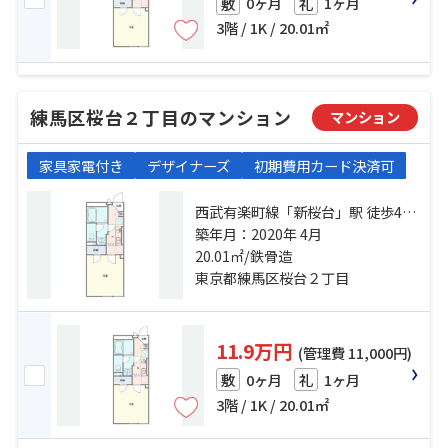
0ヶ月
1ヶ月
敷
礼
3階 / 1K / 20.01㎡
練馬区桜台２丁目のマンション
マンション
家具家電付き
デザイナーズ
初期費用カード決済可
西武有楽町線「新桜台」駅 徒歩4分
西武池袋線「桜台」駅 徒歩10分 副
築年月：2020年 4月
都心線「氷川台」駅 徒歩12分
20.01㎡/鉄骨造
東京都練馬区桜台２丁目
11.9万円
(管理費 11,000円)
0ヶ月
1ヶ月
敷
礼
3階 / 1K / 20.01㎡