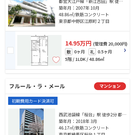
都営大江戸線「新江古田」駅 徒歩6
分 西武池袋線「江古田」駅 徒歩14
築年月：2007年 10月
分 西武有楽町線「新桜台」駅 徒歩
48.86㎡/鉄筋コンクリート
19分
東京都中野区江原町２丁目
14.95万円
(管理費 20,000円)
0ヶ月
0.5ヶ月
敷
礼
5階 / 1LDK / 48.86㎡
フルール・ラ・メール
マンション
初期費用カード決済可
西武池袋線「桜台」駅 徒歩2分 都営
大江戸線「練馬」駅 徒歩10分 西武
築年月：2018年 3月
有楽町線「新桜台」駅 徒歩8分
46.17㎡/鉄筋コンクリート
東京都練馬区桜台１丁目