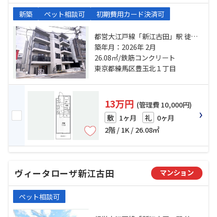
新築
ペット相談可
初期費用カード決済可
都営大江戸線「新江古田」駅 徒歩3
分 西武池袋線「江古田」駅 徒歩6分
築年月：2026年 2月
西武有楽町線「新桜台」駅 徒歩14
26.08㎡/鉄筋コンクリート
分
東京都練馬区豊玉北１丁目
13万円
(管理費 10,000円)
1ヶ月
0ヶ月
敷
礼
2階 / 1K / 26.08㎡
ヴィータローザ新江古田
マンション
ペット相談可