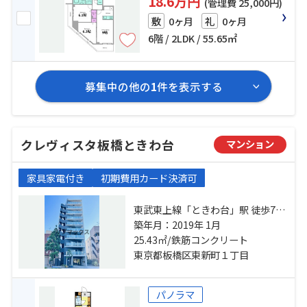
18.6万円
(管理費 25,000円)
0ヶ月
0ヶ月
敷
礼
6階 / 2LDK / 55.65㎡
募集中の他の
1
件を表示する
クレヴィスタ板橋ときわ台
マンション
家具家電付き
初期費用カード決済可
東武東上線「ときわ台」駅 徒歩7分
東武東上線「中板橋」駅 徒歩17分
築年月：2019年 1月
副都心線「小竹向原」駅 徒歩23分
25.43㎡/鉄筋コンクリート
東京都板橋区東新町１丁目
パノラマ