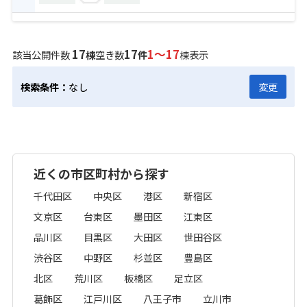
17
17
1～17
該当公開件数
棟
空き数
件
棟表示
検索条件：
なし
変更
近くの市区町村から探す
千代田区
中央区
港区
新宿区
文京区
台東区
墨田区
江東区
品川区
目黒区
大田区
世田谷区
渋谷区
中野区
杉並区
豊島区
北区
荒川区
板橋区
足立区
葛飾区
江戸川区
八王子市
立川市