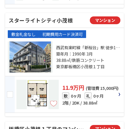
スターライトシティ小茂根
マンション
敷金礼金なし
初期費用カード決済可
西武有楽町線「新桜台」駅 徒歩15
分 西武池袋線「江古田」駅 徒歩18
築年月：1990年 3月
38.88㎡/鉄筋コンクリート
分 有楽町線「小竹向原」駅 徒歩4分
東京都板橋区小茂根１丁目
11.9万円
(管理費 15,000円)
0ヶ月
0ヶ月
敷
礼
2階 / 2DK / 38.88㎡
板橋区小茂根１丁目のマンション
マンション