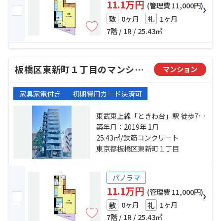
11.1万円
(管理費 11,000円)
0ヶ月
1ヶ月
敷
礼
7階 / 1R / 25.43㎡
板橋区東新町１丁目のマンション
マンション
家具家電付き
初期費用カード決済可
東武東上線「ときわ台」駅 徒歩7分
東武東上線「中板橋」駅 徒歩17分
築年月：2019年 1月
副都心線「小竹向原」駅 徒歩23分
25.43㎡/鉄筋コンクリート
東京都板橋区東新町１丁目
パノラマ
11.1万円
(管理費 11,000円)
0ヶ月
1ヶ月
敷
礼
7階 / 1R / 25.43㎡