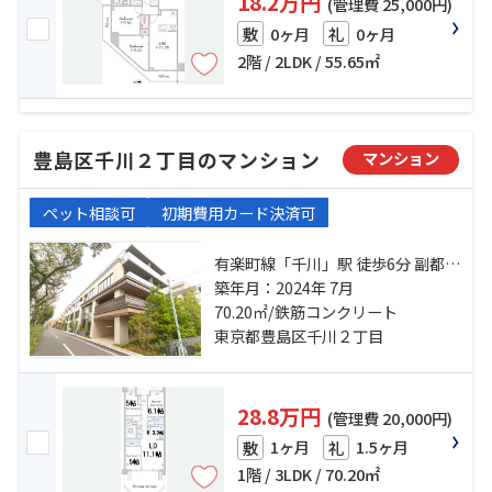
18.2万円
(管理費 25,000円)
0ヶ月
0ヶ月
敷
礼
2階 / 2LDK / 55.65㎡
豊島区千川２丁目のマンション
マンション
ペット相談可
初期費用カード決済可
有楽町線「千川」駅 徒歩6分 副都心
線「小竹向原」駅 徒歩14分 東武東
築年月：2024年 7月
上線「大山」駅 徒歩17分
70.20㎡/鉄筋コンクリート
東京都豊島区千川２丁目
28.8万円
(管理費 20,000円)
1ヶ月
1.5ヶ月
敷
礼
1階 / 3LDK / 70.20㎡