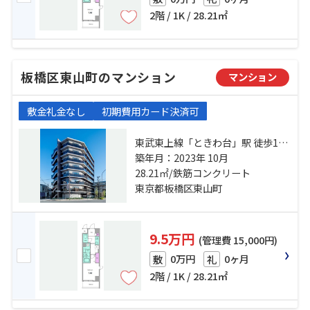
2階 / 1K / 28.21㎡
板橋区東山町のマンション
マンション
敷金礼金なし
初期費用カード決済可
東武東上線「ときわ台」駅 徒歩12
分 東武東上線「中板橋」駅 徒歩16
築年月：2023年 10月
分 有楽町線「小竹向原」駅 徒歩17
28.21㎡/鉄筋コンクリート
分
東京都板橋区東山町
9.5万円
(管理費 15,000円)
0万円
0ヶ月
敷
礼
2階 / 1K / 28.21㎡