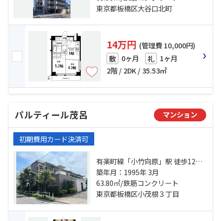
分
東京都板橋区大谷口北町
14万円
(管理費 10,000円)
0ヶ月
1ヶ月
敷
礼
2階 / 2DK / 35.53㎡
パルティール茂呂
マンション
初期費用カード決済可
有楽町線「小竹向原」駅 徒歩12分
有楽町線「氷川台」駅 徒歩19分 東
築年月：1995年 3月
武東上線「ときわ台」駅 徒歩21分
63.80㎡/鉄筋コンクリート
東京都板橋区小茂根３丁目