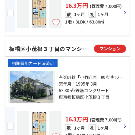
16.3万円
(管理費 7,000円)
1ヶ月
1ヶ月
敷
礼
1階 / 3LDK / 63.80㎡
板橋区小茂根３丁目のマンション
マンション
初期費用カード決済可
有楽町線「小竹向原」駅 徒歩12分
有楽町線「氷川台」駅 徒歩19分 東
築年月：1995年 3月
武東上線「ときわ台」駅 徒歩21分
63.80㎡/鉄筋コンクリート
東京都板橋区小茂根３丁目
16.3万円
(管理費 7,000円)
1ヶ月
1ヶ月
敷
礼
1階 / 3LDK / 63.80㎡