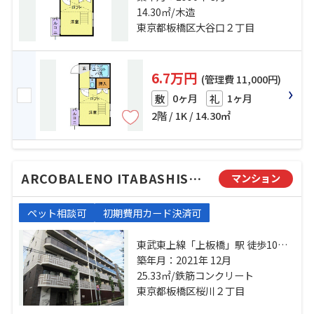
上線「大山」駅 徒歩18分
14.30㎡/木造
東京都板橋区大谷口２丁目
6.7万円
(管理費 11,000円)
0ヶ月
1ヶ月
敷
礼
2階 / 1K / 14.30㎡
ARCOBALENO ITABASHISAKURAGAWA
マンション
ペット相談可
初期費用カード決済可
東武東上線「上板橋」駅 徒歩10分
東武東上線「ときわ台」駅 徒歩15
築年月：2021年 12月
分 西武有楽町線「小竹向原」駅 徒
25.33㎡/鉄筋コンクリート
歩24分
東京都板橋区桜川２丁目