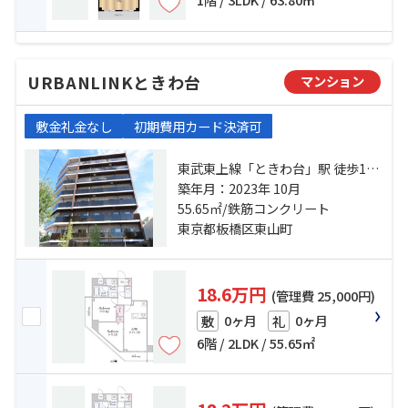
URBANLINKときわ台
マンション
敷金礼金なし
初期費用カード決済可
東武東上線「ときわ台」駅 徒歩12
分 東武東上線「中板橋」駅 徒歩14
築年月：2023年 10月
分 有楽町線「小竹向原」駅 徒歩18
55.65㎡/鉄筋コンクリート
分
東京都板橋区東山町
18.6万円
(管理費 25,000円)
0ヶ月
0ヶ月
敷
礼
6階 / 2LDK / 55.65㎡