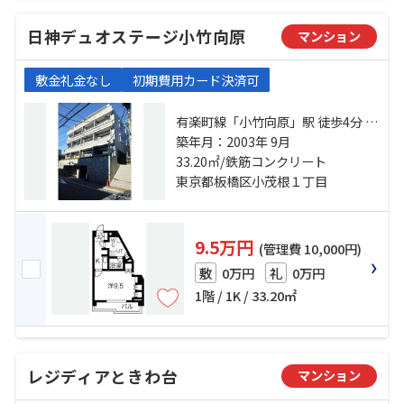
日神デュオステージ小竹向原
マンション
敷金礼金なし
初期費用カード決済可
有楽町線「小竹向原」駅 徒歩4分 西
武有楽町線「新桜台」駅 徒歩15分
築年月：2003年 9月
西武池袋線「江古田」駅 徒歩18分
33.20㎡/鉄筋コンクリート
東京都板橋区小茂根１丁目
9.5万円
(管理費 10,000円)
0万円
0万円
敷
礼
1階 / 1K / 33.20㎡
レジディアときわ台
マンション