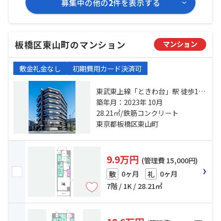
募集中の他の
2
件を表示する
板橋区東山町のマンション
マンション
敷金礼金なし
初期費用カード決済可
東武東上線「ときわ台」駅 徒歩12
分 東武東上線「中板橋」駅 徒歩14
築年月：2023年 10月
分 有楽町線「小竹向原」駅 徒歩17
28.21㎡/鉄筋コンクリート
分
東京都板橋区東山町
9.9万円
(管理費 15,000円)
0ヶ月
0ヶ月
敷
礼
7階 / 1K / 28.21㎡