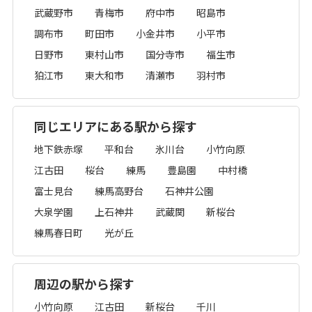
武蔵野市
青梅市
府中市
昭島市
調布市
町田市
小金井市
小平市
日野市
東村山市
国分寺市
福生市
狛江市
東大和市
清瀬市
羽村市
同じエリアにある駅から探す
地下鉄赤塚
平和台
氷川台
小竹向原
江古田
桜台
練馬
豊島園
中村橋
富士見台
練馬高野台
石神井公園
大泉学園
上石神井
武蔵関
新桜台
練馬春日町
光が丘
周辺の駅から探す
小竹向原
江古田
新桜台
千川