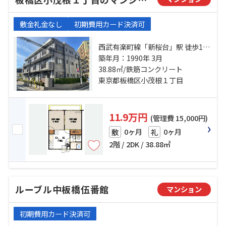
敷金礼金なし
初期費用カード決済可
西武有楽町線「新桜台」駅 徒歩15
分 西武池袋線「江古田」駅 徒歩18
築年月：1990年 3月
38.88㎡/鉄筋コンクリート
分 有楽町線「小竹向原」駅 徒歩4分
東京都板橋区小茂根１丁目
11.9万円
(管理費 15,000円)
0ヶ月
0ヶ月
敷
礼
2階 / 2DK / 38.88㎡
ルーブル中板橋伍番館
マンション
初期費用カード決済可