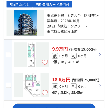
敷金礼金なし
初期費用カード決済可
東武東上線「ときわ台」駅 徒歩12
分 東武東上線「中板橋」駅 徒歩14
築年月：2023年 10月
分 有楽町線「小竹向原」駅 徒歩17
28.21㎡/鉄筋コンクリート
分
東京都板橋区東山町
9.9万円
(管理費 15,000円)
0ヶ月
0ヶ月
敷
礼
7階 / 1K / 28.21㎡
18.6万円
(管理費 25,000円)
0ヶ月
0ヶ月
敷
礼
6階 / 2LDK / 55.65㎡