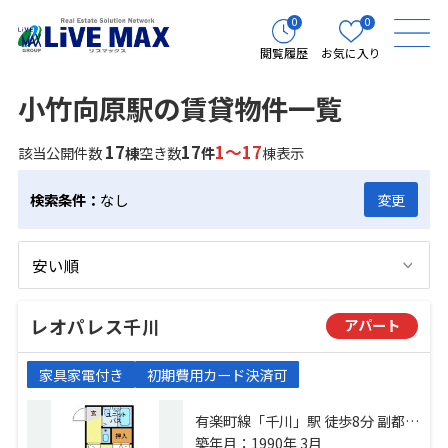
0
0
閲覧履歴
お気に入り
小竹向原駅の賃貸物件一覧
17
17
1～17
該当公開件数
棟
空き数
件
棟表示
検索条件：
なし
変更
レオパレス千川
アパート
家具家電付き
初期費用カード決済可
有楽町線「千川」駅 徒歩8分 副都心
線「小竹向原」駅 徒歩10分 東武東
築年月：1990年 3月