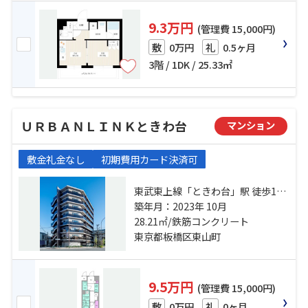
9.3万円
(管理費 15,000円)
0万円
0.5ヶ月
敷
礼
3階 / 1DK / 25.33㎡
ＵＲＢＡＮＬＩＮＫときわ台
マンション
敷金礼金なし
初期費用カード決済可
東武東上線「ときわ台」駅 徒歩12
分 東武東上線「中板橋」駅 徒歩16
築年月：2023年 10月
分 有楽町線「小竹向原」駅 徒歩17
28.21㎡/鉄筋コンクリート
分
東京都板橋区東山町
9.5万円
(管理費 15,000円)
0万円
0ヶ月
敷
礼