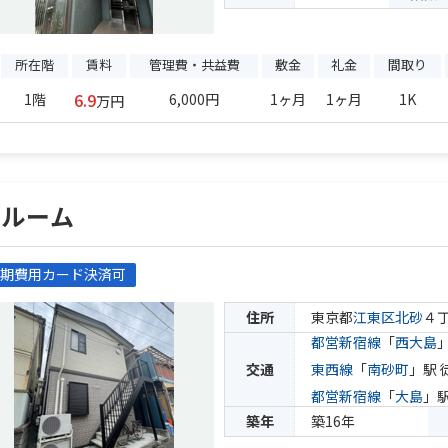
所在階
賃料
管理費・共益費
敷金
礼金
間取り
6.9
1階
6,000円
1ヶ月
1ヶ月
1K
万円
パルーム
期費用カード決済可
住所
東京都
江東区
北砂
４
都営新宿線
「
西大島
交通
東西線
「
南砂町
」駅 
都営新宿線
「
大島
」駅
築年
築16年