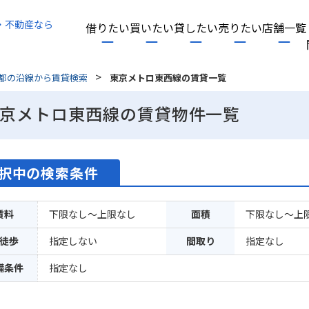
・不動産なら
借りたい
買いたい
貸したい
売りたい
店舗一覧
>
都の沿線から賃貸検索
東京メトロ東西線の賃貸一覧
京メトロ東西線の賃貸物件一覧
択中の検索条件
賃料
下限なし～上限なし
面積
下限なし～上
徒歩
指定しない
間取り
指定なし
備条件
指定なし