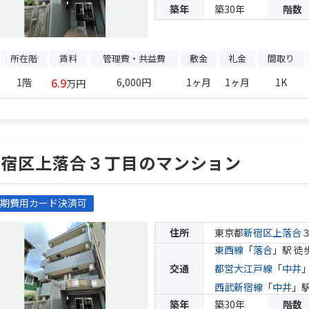
築年
築30年
階数
所在階
賃料
管理費・共益費
敷金
礼金
間取り
6.9
1階
6,000円
1ヶ月
1ヶ月
1K
万円
新宿区上落合３丁目のマンション
期費用カード決済可
住所
東京都
新宿区
上落合
東西線
「
落合
」駅 徒
交通
都営大江戸線
「
中井
西武新宿線
「
中井
」駅
築年
築30年
階数