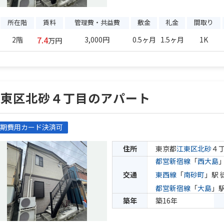
所在階
賃料
管理費・共益費
敷金
礼金
間取り
7.4
2階
3,000円
0.5ヶ月
1.5ヶ月
1K
万円
江東区北砂４丁目のアパート
期費用カード決済可
住所
東京都
江東区
北砂
４
都営新宿線
「
西大島
交通
東西線
「
南砂町
」駅 
都営新宿線
「
大島
」駅
築年
築16年