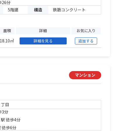
歩26分
5階建
構造
鉄筋コンクリート
面積
詳細
お気に入り
18.10㎡
詳細を見る
追加する
マンション
３丁目
歩3分
」駅 徒歩4分
 徒歩6分