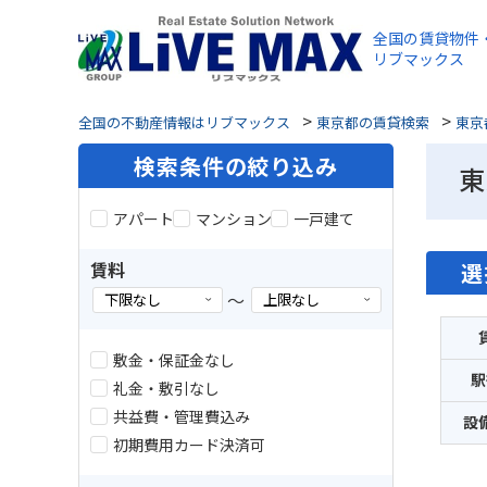
全国の賃貸物件
リブマックス
>
>
全国の不動産情報はリブマックス
東京都の賃貸検索
東京
検索条件の絞り込み
東
アパート
マンション
一戸建て
賃料
選
～
敷金・保証金なし
駅
礼金・敷引なし
共益費・管理費込み
設
初期費用カード決済可