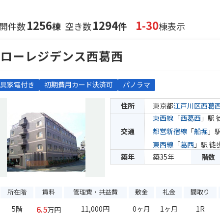
1256
1294
1-30
開件数
棟
空き数
件
棟表示
ハローレジデンス西葛西
具家電付き
初期費用カード決済可
パノラマ
住所
東京都
江戸川区
西葛
東西線
「
西葛西
」駅 
交通
都営新宿線
「
船堀
」駅
東西線
「
葛西
」駅 徒
築年
築35年
階数
所在階
賃料
管理費・共益費
敷金
礼金
間取り
6.5
5階
11,000円
0ヶ月
1ヶ月
1R
万円