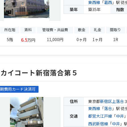
東西線
「
葛西
」駅 徒
築年
築35年
階数
所在階
賃料
管理費・共益費
敷金
礼金
間取り
6.5
5階
11,000円
0ヶ月
1ヶ月
1R
万円
スカイコート新宿落合第５
期費用カード決済可
住所
東京都
新宿区
上落合
東西線
「
落合
」駅 徒
交通
都営大江戸線
「
中井
西武新宿線
「
中井
」駅