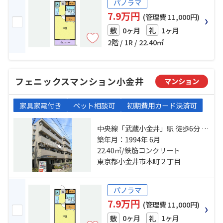
パノラマ
7.9万円
(管理費 11,000円)
0ヶ月
1ヶ月
敷
礼
2階 / 1R / 22.40㎡
フェニックスマンション小金井
マンション
家具家電付き
ペット相談可
初期費用カード決済可
中央線「武蔵小金井」駅 徒歩6分 中
央線「東小金井」駅 徒歩20分 西武
築年月：1994年 6月
新宿線「花小金井」駅 徒歩33分
22.40㎡/鉄筋コンクリート
東京都小金井市本町２丁目
パノラマ
7.9万円
(管理費 11,000円)
0ヶ月
1ヶ月
敷
礼