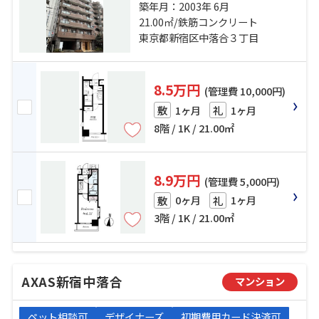
歩4分 西武新宿線「中井」駅 徒歩
築年月：2003年 6月
13分 西武池袋線「椎名町」駅 徒歩
21.00㎡/鉄筋コンクリート
15分
東京都新宿区中落合３丁目
8.5万円
(管理費 10,000円)
1ヶ月
1ヶ月
敷
礼
8階 / 1K / 21.00㎡
8.9万円
(管理費 5,000円)
0ヶ月
1ヶ月
敷
礼
3階 / 1K / 21.00㎡
AXAS新宿中落合
マンション
ペット相談可
デザイナーズ
初期費用カード決済可