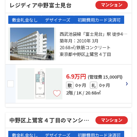
レジディア中野富士見台
マンション
敷金礼金なし
デザイナーズ
初期費用カード決済可
西武池袋線「富士見台」駅 徒歩4分
西武池袋線「中村橋」駅 徒歩12分
築年月：2010年 3月
西武新宿線「下井草」駅 徒歩18分
20.68㎡/鉄筋コンクリート
東京都中野区上鷺宮４丁目
6.9万円
(管理費 15,000円)
0ヶ月
0ヶ月
敷
礼
2階 / 1K / 20.68㎡
中野区上鷺宮４丁目のマンション
マンション
敷金礼金なし
デザイナーズ
初期費用カード決済可