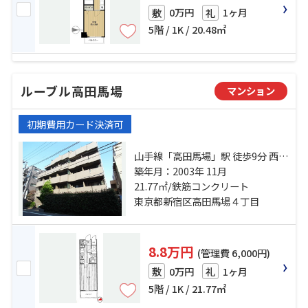
0万円
1ヶ月
敷
礼
5階 / 1K / 20.48㎡
ルーブル高田馬場
マンション
初期費用カード決済可
山手線「高田馬場」駅 徒歩9分 西武
新宿線「下落合」駅 徒歩12分 東西
築年月：2003年 11月
線「落合」駅 徒歩14分
21.77㎡/鉄筋コンクリート
東京都新宿区高田馬場４丁目
8.8万円
(管理費 6,000円)
0万円
1ヶ月
敷
礼
5階 / 1K / 21.77㎡