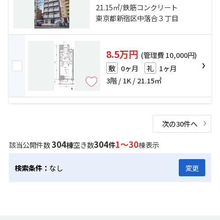
13分 西武新宿線「中井」駅 徒歩15
21.15㎡/鉄筋コンクリート
分
東京都新宿区中落合３丁目
8.5万円
(管理費 10,000円)
0ヶ月
1ヶ月
敷
礼
3階 / 1K / 21.15㎡
次の30件へ
304
304
1～30
該当公開件数
棟
空き数
件
棟表示
検索条件：
なし
変更