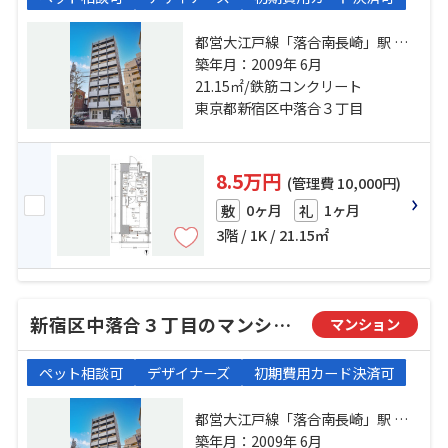
都営大江戸線「落合南長崎」駅 徒
歩6分 西武池袋線「椎名町」駅 徒歩
築年月：2009年 6月
13分 西武新宿線「中井」駅 徒歩15
21.15㎡/鉄筋コンクリート
分
東京都新宿区中落合３丁目
8.5万円
(管理費 10,000円)
0ヶ月
1ヶ月
敷
礼
3階 / 1K / 21.15㎡
新宿区中落合３丁目のマンション
マンション
ペット相談可
デザイナーズ
初期費用カード決済可
都営大江戸線「落合南長崎」駅 徒
歩6分 西武池袋線「椎名町」駅 徒歩
築年月：2009年 6月