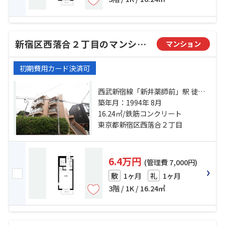
新宿区西落合２丁目のマンション
マンション
初期費用カード決済可
西武新宿線「新井薬師前」駅 徒歩6
分 都営大江戸線「落合南長崎」
築年月：1994年 8月
駅 徒歩13分 都営大江戸線「新江古
16.24㎡/鉄筋コンクリート
田」駅 徒歩22分
東京都新宿区西落合２丁目
6.4万円
(管理費 7,000円)
1ヶ月
1ヶ月
敷
礼
3階 / 1K / 16.24㎡