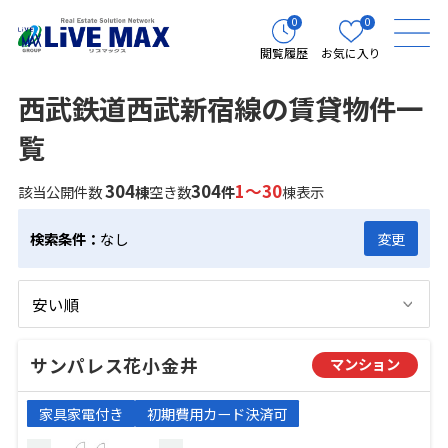
0
0
閲覧履歴
お気に入り
西武鉄道西武新宿線の賃貸物件一
覧
304
304
1～30
該当公開件数
棟
空き数
件
棟表示
検索条件：
なし
変更
サンパレス花小金井
マンション
家具家電付き
初期費用カード決済可