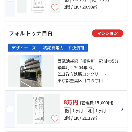
2階 / 1K / 20.93㎡
フォルトゥナ目白
マンション
デザイナーズ
初期費用カード決済可
西武池袋線「椎名町」駅 徒歩5分 山
手線「目白」駅 徒歩13分 西武新宿
築年月：2004年 3月
線「下落合」駅 徒歩13分
21.17㎡/鉄筋コンクリート
東京都豊島区目白５丁目
8万円
(管理費 15,000円)
1ヶ月
1ヶ月
敷
礼
2階 / 1K / 21.17㎡