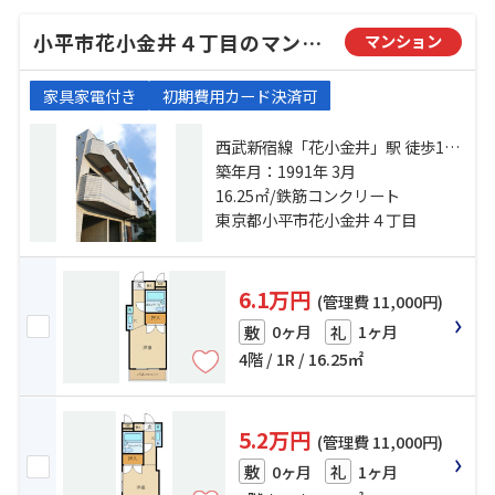
小平市花小金井４丁目のマンション
マンション
家具家電付き
初期費用カード決済可
西武新宿線「花小金井」駅 徒歩15
分 西武新宿線「小平」駅 徒歩25分
築年月：1991年 3月
西武新宿線「田無」駅 徒歩42分
16.25㎡/鉄筋コンクリート
東京都小平市花小金井４丁目
6.1万円
(管理費 11,000円)
0ヶ月
1ヶ月
敷
礼
4階 / 1R / 16.25㎡
5.2万円
(管理費 11,000円)
0ヶ月
1ヶ月
敷
礼