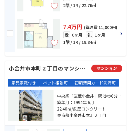
2階 / 1R / 22.76㎡
7.4万円
(管理費 11,000円)
0ヶ月
1ヶ月
敷
礼
1階 / 1R / 19.84㎡
小金井市本町２丁目のマンション
マンション
家具家電付き
ペット相談可
初期費用カード決済可
中央線「武蔵小金井」駅 徒歩6分 中
央線「東小金井」駅 徒歩20分 西武
築年月：1994年 6月
新宿線「花小金井」駅 徒歩33分
22.40㎡/鉄筋コンクリート
東京都小金井市本町２丁目