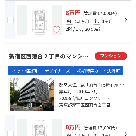
8万円
(管理費 17,000円)
1.5ヶ月
1ヶ月
敷
礼
2階 / 1K / 20.93㎡
新宿区西落合２丁目のマンション
マンション
ペット相談可
デザイナーズ
初期費用カード決済可
都営大江戸線「落合南長崎」駅 徒
歩9分 西武新宿線「新井薬師前」
築年月：2010年 3月
駅 徒歩10分 西武新宿線「沼袋」
20.93㎡/鉄筋コンクリート
駅 徒歩17分
東京都新宿区西落合２丁目
8万円
(管理費 17,000円)
1.5ヶ月
1ヶ月
敷
礼