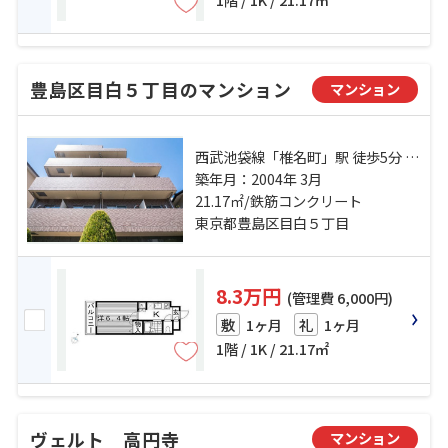
豊島区目白５丁目のマンション
マンション
西武池袋線「椎名町」駅 徒歩5分 山
手線「目白」駅 徒歩12分 西武新宿
築年月：2004年 3月
線「下落合」駅 徒歩13分
21.17㎡/鉄筋コンクリート
東京都豊島区目白５丁目
8.3万円
(管理費 6,000円)
1ヶ月
1ヶ月
敷
礼
1階 / 1K / 21.17㎡
ヴェルト 高円寺
マンション