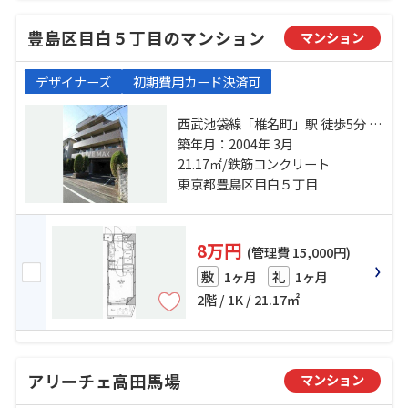
豊島区目白５丁目のマンション
マンション
デザイナーズ
初期費用カード決済可
西武池袋線「椎名町」駅 徒歩5分 山
手線「目白」駅 徒歩13分 西武新宿
築年月：2004年 3月
線「下落合」駅 徒歩13分
21.17㎡/鉄筋コンクリート
東京都豊島区目白５丁目
8万円
(管理費 15,000円)
1ヶ月
1ヶ月
敷
礼
2階 / 1K / 21.17㎡
アリーチェ高田馬場
マンション