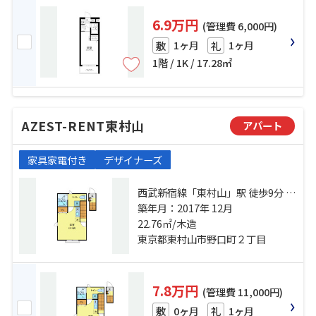
6.9万円
(管理費 6,000円)
1ヶ月
1ヶ月
敷
礼
1階 / 1K / 17.28㎡
AZEST-RENT東村山
アパート
家具家電付き
デザイナーズ
西武新宿線「東村山」駅 徒歩9分 西
武西武園線「西武園」駅 徒歩18分
築年月：2017年 12月
西武多摩湖線「武蔵大和」駅 徒歩
22.76㎡/木造
19分
東京都東村山市野口町２丁目
7.8万円
(管理費 11,000円)
0ヶ月
1ヶ月
敷
礼