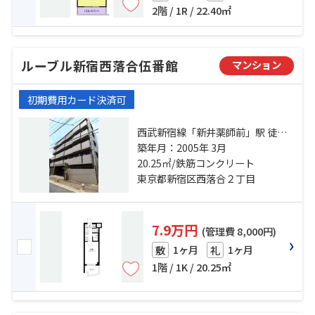
2階 / 1R / 22.40㎡
ルーブル新宿西落合伍番館
マンション
初期費用カード決済可
西武新宿線「新井薬師前」駅 徒歩6
分 都営大江戸線「落合南長崎」
築年月：2005年 3月
駅 徒歩13分 西武新宿線「沼袋」
20.25㎡/鉄筋コンクリート
駅 徒歩15分
東京都新宿区西落合２丁目
7.9万円
(管理費 8,000円)
1ヶ月
1ヶ月
敷
礼
1階 / 1K / 20.25㎡