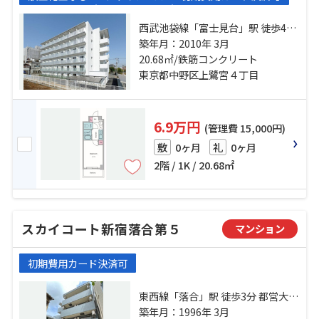
西武池袋線「富士見台」駅 徒歩4分
西武池袋線「中村橋」駅 徒歩12分
築年月：2010年 3月
西武新宿線「下井草」駅 徒歩18分
20.68㎡/鉄筋コンクリート
東京都中野区上鷺宮４丁目
6.9万円
(管理費 15,000円)
0ヶ月
0ヶ月
敷
礼
2階 / 1K / 20.68㎡
スカイコート新宿落合第５
マンション
初期費用カード決済可
東西線「落合」駅 徒歩3分 都営大江
戸線「中井」駅 徒歩4分 西武新宿線
築年月：1996年 3月