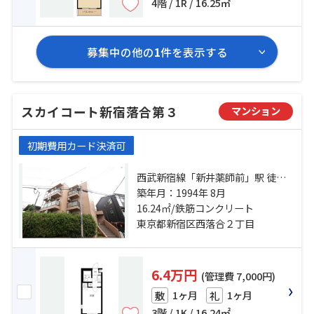
4階 / 1R / 16.25㎡
募集中の他の
1
件を表示する
スカイコート新宿落合第３
マンション
初期費用カード決済可
西武新宿線「新井薬師前」駅 徒歩6
分 都営大江戸線「落合南長崎」
築年月：1994年 8月
駅 徒歩13分 都営大江戸線「新江古
16.24㎡/鉄筋コンクリート
田」駅 徒歩22分
東京都新宿区西落合２丁目
6.4万円
(管理費 7,000円)
1ヶ月
1ヶ月
敷
礼
3階 / 1K / 16.24㎡