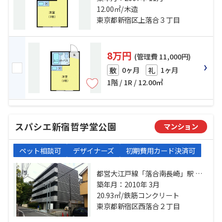
野」駅 徒歩10分
12.00㎡/木造
東京都新宿区上落合３丁目
8万円
(管理費 11,000円)
0ヶ月
1ヶ月
敷
礼
1階 / 1R / 12.00㎡
スパシエ新宿哲学堂公園
マンション
ペット相談可
デザイナーズ
初期費用カード決済可
都営大江戸線「落合南長崎」駅 徒
歩9分 西武新宿線「新井薬師前」
築年月：2010年 3月
駅 徒歩10分 西武新宿線「沼袋」
20.93㎡/鉄筋コンクリート
駅 徒歩17分
東京都新宿区西落合２丁目