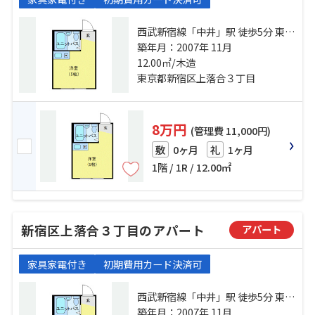
西武新宿線「中井」駅 徒歩5分 東西
線「落合」駅 徒歩7分 総武線「東中
築年月：2007年 11月
野」駅 徒歩10分
12.00㎡/木造
東京都新宿区上落合３丁目
8万円
(管理費 11,000円)
0ヶ月
1ヶ月
敷
礼
1階 / 1R / 12.00㎡
新宿区上落合３丁目のアパート
アパート
家具家電付き
初期費用カード決済可
西武新宿線「中井」駅 徒歩5分 東西
線「落合」駅 徒歩7分 総武線「東中
築年月：2007年 11月