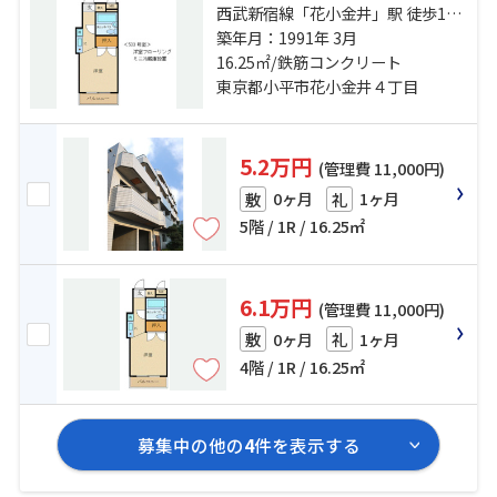
西武新宿線「花小金井」駅 徒歩15
分 西武新宿線「小平」駅 徒歩25分
築年月：1991年 3月
西武新宿線「田無」駅 徒歩42分
16.25㎡/鉄筋コンクリート
東京都小平市花小金井４丁目
5.2万円
(管理費 11,000円)
0ヶ月
1ヶ月
敷
礼
5階 / 1R / 16.25㎡
6.1万円
(管理費 11,000円)
0ヶ月
1ヶ月
敷
礼
4階 / 1R / 16.25㎡
募集中の他の
4
件を表示する