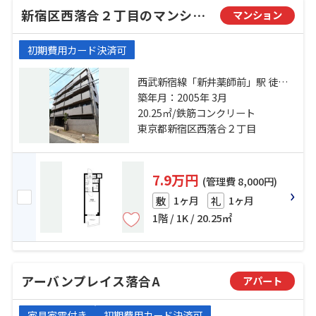
新宿区西落合２丁目のマンション
マンション
初期費用カード決済可
西武新宿線「新井薬師前」駅 徒歩6
分 都営大江戸線「落合南長崎」
築年月：2005年 3月
駅 徒歩13分 西武新宿線「沼袋」
20.25㎡/鉄筋コンクリート
駅 徒歩15分
東京都新宿区西落合２丁目
7.9万円
(管理費 8,000円)
1ヶ月
1ヶ月
敷
礼
1階 / 1K / 20.25㎡
アーバンプレイス落合A
アパート
家具家電付き
初期費用カード決済可