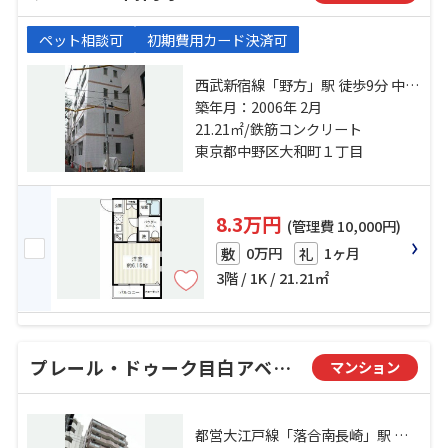
ペット相談可
初期費用カード決済可
西武新宿線「野方」駅 徒歩9分 中央
線「高円寺」駅 徒歩10分 中央線
築年月：2006年 2月
「中野」駅 徒歩22分
21.21㎡/鉄筋コンクリート
東京都中野区大和町１丁目
8.3万円
(管理費 10,000円)
0万円
1ヶ月
敷
礼
3階 / 1K / 21.21㎡
プレール・ドゥーク目白アベニュー
マンション
都営大江戸線「落合南長崎」駅 徒