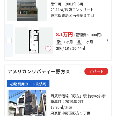
歩7分 西武池袋線「椎名町」駅 徒歩
築年月：2001年 5月
13分 西武新宿線「中井」駅 徒歩16
20.44㎡/鉄筋コンクリート
分
東京都豊島区南長崎３丁目
8.1万円
(管理費 9,000円)
1ヶ月
1ヶ月
敷
礼
2階 / 1K / 20.44㎡
アメリカンリバティー野方Ⅸ
アパート
初期費用カード決済可
西武新宿線「野方」駅 徒歩4分 総武
線「高円寺」駅 徒歩18分 西武新宿
築年月：2019年 2月
線「都立家政」駅 徒歩12分
18.90㎡/木造
東京都中野区野方５丁目