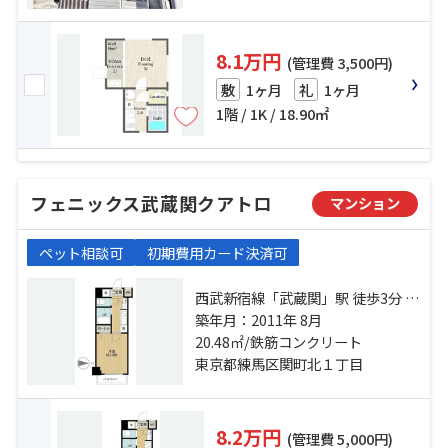
8.1万円
(管理費 3,500円)
1ヶ月
1ヶ月
敷
礼
1階 / 1K / 18.90㎡
フェニックス武蔵関クアトロ
マンション
ペット相談可
初期費用カード決済可
西武新宿線「武蔵関」駅 徒歩3分 西
武池袋線「保谷」駅 徒歩37分 総武
築年月：2011年 8月
線「吉祥寺」駅 徒歩39分
20.48㎡/鉄筋コンクリート
東京都練馬区関町北１丁目
8.2万円
(管理費 5,000円)