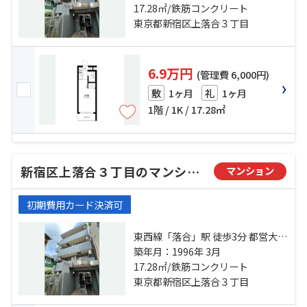
「中井」駅 徒歩6分
17.28㎡/鉄筋コンクリート
東京都新宿区上落合３丁目
6.9万円
(管理費 6,000円)
1ヶ月
1ヶ月
敷
礼
1階 / 1K / 17.28㎡
新宿区上落合３丁目のマンション
マンション
初期費用カード決済可
東西線「落合」駅 徒歩3分 都営大江
戸線「中井」駅 徒歩4分 西武新宿線
築年月：1996年 3月
「中井」駅 徒歩6分
17.28㎡/鉄筋コンクリート
東京都新宿区上落合３丁目