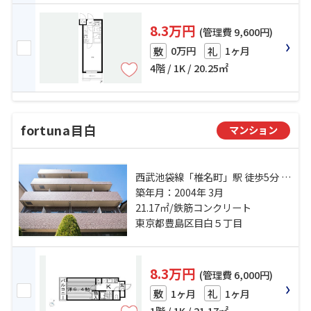
8.3万円
(管理費 9,600円)
0万円
1ヶ月
敷
礼
4階 / 1K / 20.25㎡
fortuna目白
マンション
西武池袋線「椎名町」駅 徒歩5分 山
手線「目白」駅 徒歩12分 西武新宿
築年月：2004年 3月
線「下落合」駅 徒歩13分
21.17㎡/鉄筋コンクリート
東京都豊島区目白５丁目
8.3万円
(管理費 6,000円)
1ヶ月
1ヶ月
敷
礼
1階 / 1K / 21.17㎡