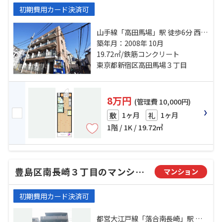
初期費用カード決済可
山手線「高田馬場」駅 徒歩6分 西武
新宿線「下落合」駅 徒歩10分 副都
築年月：2008年 10月
心線「西早稲田」駅 徒歩19分
19.72㎡/鉄筋コンクリート
東京都新宿区高田馬場３丁目
8万円
(管理費 10,000円)
1ヶ月
1ヶ月
敷
礼
1階 / 1K / 19.72㎡
豊島区南長崎３丁目のマンション
マンション
初期費用カード決済可
都営大江戸線「落合南長崎」駅 徒