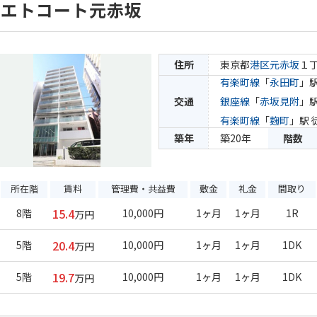
リエトコート元赤坂
住所
東京都
港区
元赤坂
１
有楽町線
「
永田町
」駅
交通
銀座線
「
赤坂見附
」駅
有楽町線
「
麹町
」駅 
築年
築20年
階数
所在階
賃料
管理費・共益費
敷金
礼金
間取り
15.4
8階
10,000円
1ヶ月
1ヶ月
1R
万円
20.4
5階
10,000円
1ヶ月
1ヶ月
1DK
万円
19.7
5階
10,000円
1ヶ月
1ヶ月
1DK
万円