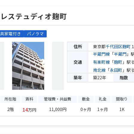
パレステュディオ麹町
具家電付き
パノラマ
住所
東京都
千代田区
麹町
１
半蔵門線
「
半蔵門
」駅
交通
有楽町線
「
麹町
」駅 
南北線
「
永田町
」駅 
築年
築22年
階数
所在階
賃料
管理費・共益費
敷金
礼金
間取り
14
2階
11,000円
0ヶ月
1ヶ月
1K
万円