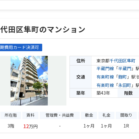
千代田区隼町のマンション
期費用カード決済可
住所
東京都
千代田区
隼町
半蔵門線
「
半蔵門
」駅
交通
有楽町線
「
麹町
」駅 
有楽町線
「
永田町
」駅
築年
築43年
階数
所在階
賃料
管理費・共益費
敷金
礼金
間取り
12
3階
-
1ヶ月
1ヶ月
1R
万円