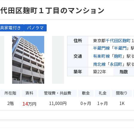
千代田区麹町１丁目のマンション
具家電付き
パノラマ
住所
東京都
千代田区
麹町
１
半蔵門線
「
半蔵門
」駅
交通
有楽町線
「
麹町
」駅 
南北線
「
永田町
」駅 
築年
築22年
階数
所在階
賃料
管理費・共益費
敷金
礼金
間取り
14
2階
11,000円
0ヶ月
1ヶ月
1K
万円