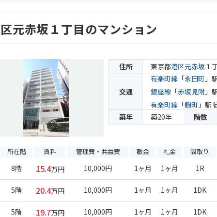
港区元赤坂１丁目のマンション
住所
東京都
港区
元赤坂
１
有楽町線
「
永田町
」駅
交通
銀座線
「
赤坂見附
」駅
有楽町線
「
麹町
」駅 
築年
築20年
階数
所在階
賃料
管理費・共益費
敷金
礼金
間取り
15.4
8階
10,000円
1ヶ月
1ヶ月
1R
万円
20.4
5階
10,000円
1ヶ月
1ヶ月
1DK
万円
19.7
5階
10,000円
1ヶ月
1ヶ月
1DK
万円