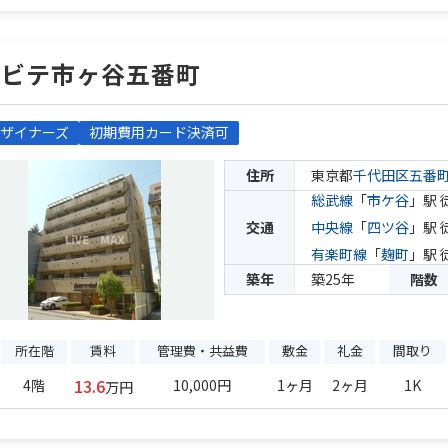
アビテ市ヶ谷五番町
ザイナーズ
初期費用カード決済可
住所
東京都
千代田区
五番
総武線
「
市ケ谷
」駅 
交通
中央線
「
四ツ谷
」駅 
有楽町線
「
麹町
」駅 
築年
築25年
階数
所在階
賃料
管理費・共益費
敷金
礼金
間取り
13.6
4階
10,000円
1ヶ月
2ヶ月
1K
万円