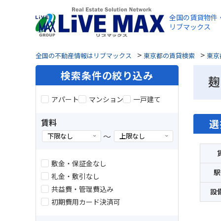
全国の賃貸物件
リブマックス
>
>
全国の不動産情報はリブマックス
東京都の賃貸検索
東京
検索条件の絞り込み
麹
アパート
マンション
一戸建て
賃料
選
～
敷金・保証金なし
駅
礼金・敷引なし
共益費・管理費込み
設
初期費用カード決済可