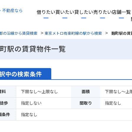
・不動産なら
借りたい
買いたい
貸したい
売りたい
店舗一覧
>
>
都の沿線から賃貸検索
東京メトロ有楽町線の駅から検索
麹町駅の賃
町駅の賃貸物件一覧
択中の検索条件
賃料
下限なし～上限なし
面積
下限なし～上
徒歩
指定しない
間取り
指定なし
備条件
指定なし