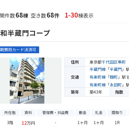
68
68
1-30
開件数
棟
空き数
件
棟表示
藤和半蔵門コープ
期費用カード決済可
住所
東京都
千代田区
隼町
半蔵門線
「
半蔵門
」駅
交通
有楽町線
「
麹町
」駅 
有楽町線
「
永田町
」駅
築年
築43年
階数
所在階
賃料
管理費・共益費
敷金
礼金
間取り
12
3階
-
1ヶ月
1ヶ月
1R
万円