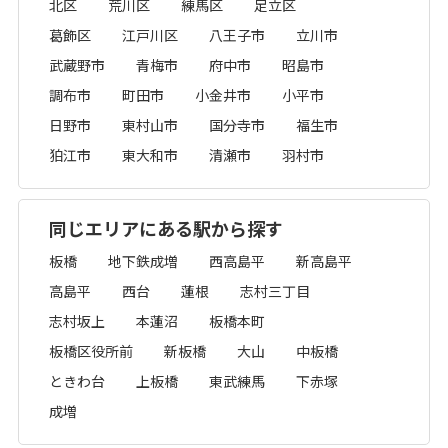
北区
荒川区
練馬区
足立区
葛飾区
江戸川区
八王子市
立川市
武蔵野市
青梅市
府中市
昭島市
調布市
町田市
小金井市
小平市
日野市
東村山市
国分寺市
福生市
狛江市
東大和市
清瀬市
羽村市
同じエリアにある駅から探す
板橋
地下鉄成増
西高島平
新高島平
高島平
西台
蓮根
志村三丁目
志村坂上
本蓮沼
板橋本町
板橋区役所前
新板橋
大山
中板橋
ときわ台
上板橋
東武練馬
下赤塚
成増