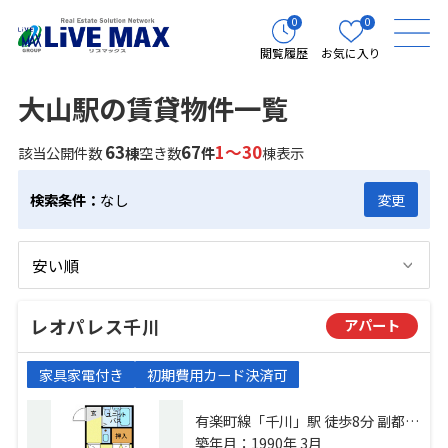
0
0
閲覧履歴
お気に入り
大山駅の賃貸物件一覧
63
67
1～30
該当公開件数
棟
空き数
件
棟表示
検索条件：
なし
変更
レオパレス千川
アパート
家具家電付き
初期費用カード決済可
有楽町線「千川」駅 徒歩8分 副都心
線「小竹向原」駅 徒歩10分 東武東
築年月：1990年 3月