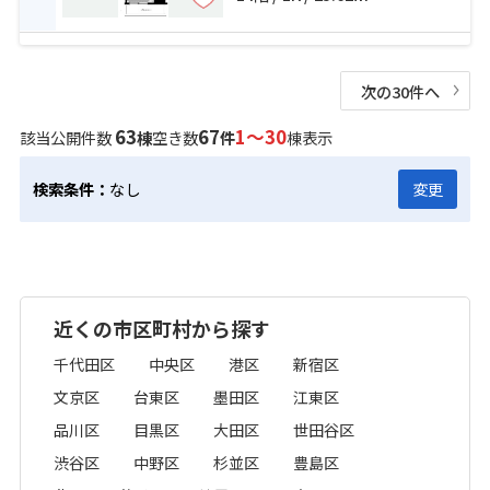
次の30件へ
63
67
1～30
該当公開件数
棟
空き数
件
棟表示
検索条件：
なし
変更
近くの市区町村から探す
千代田区
中央区
港区
新宿区
文京区
台東区
墨田区
江東区
品川区
目黒区
大田区
世田谷区
渋谷区
中野区
杉並区
豊島区