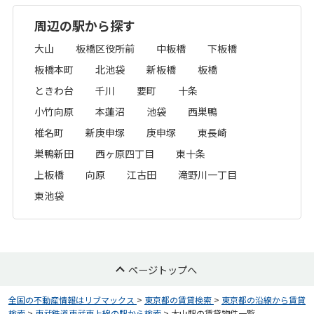
周辺の駅から探す
大山
板橋区役所前
中板橋
下板橋
板橋本町
北池袋
新板橋
板橋
ときわ台
千川
要町
十条
小竹向原
本蓮沼
池袋
西巣鴨
椎名町
新庚申塚
庚申塚
東長崎
巣鴨新田
西ヶ原四丁目
東十条
上板橋
向原
江古田
滝野川一丁目
東池袋
ページトップへ
全国の不動産情報はリブマックス
>
東京都の賃貸検索
>
東京都の沿線から賃貸
検索
>
東武鉄道東武東上線の駅から検索
>
大山駅の賃貸物件一覧