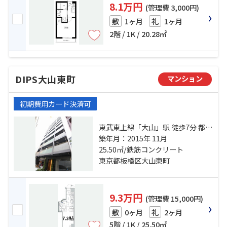
8.1万円
(管理費 3,000円)
1ヶ月
1ヶ月
敷
礼
2階 / 1K / 20.28㎡
DIPS大山東町
マンション
初期費用カード決済可
東武東上線「大山」駅 徒歩7分 都営
三田線「板橋区役所前」駅 徒歩5分
築年月：2015年 11月
埼京線「板橋」駅 徒歩15分
25.50㎡/鉄筋コンクリート
東京都板橋区大山東町
9.3万円
(管理費 15,000円)
0ヶ月
2ヶ月
敷
礼
5階 / 1K / 25.50㎡