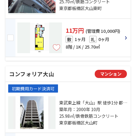
三田線「板橋区役所前」駅 徒歩4分
25.70㎡/鉄筋コンクリート
東京都板橋区大山東町
11万円
(管理費 10,000円)
1ヶ月
0ヶ月
敷
礼
8階 / 1K / 25.70㎡
コンフォリア大山
マンション
初期費用カード決済可
東武東上線「大山」駅 徒歩1分 都営
三田線「板橋区役所前」駅 徒歩12
築年月：2000年 10月
分 東武東上線「中板橋」駅 徒歩17
25.98㎡/鉄骨鉄筋コンクリート
分
東京都板橋区大山町