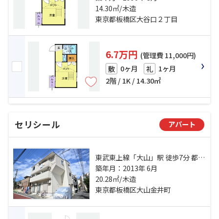
上線「大山」駅 徒歩18分
14.30㎡/木造
東京都板橋区大谷口２丁目
6.7万円
(管理費 11,000円)
0ヶ月
1ヶ月
敷
礼
2階 / 1K / 14.30㎡
セリシール
アパート
東武東上線「大山」駅 徒歩7分 都営
三田線「板橋区役所前」駅 徒歩14
築年月：2013年 6月
20.28㎡/木造
分 埼京線「板橋」駅 徒歩19分
東京都板橋区大山金井町