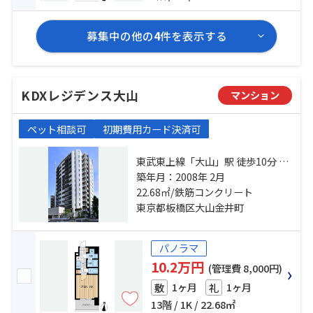
募集中の他の
4
件を表示する
KDXレジデンス大山
マンション
ペット相談可
初期費用カード決済可
東武東上線「大山」駅 徒歩10分 都
営三田線「板橋区役所前」駅 徒歩
築年月：2008年 2月
10分 東武東上線「下板橋」駅 徒歩
22.68㎡/鉄筋コンクリート
8分
東京都板橋区大山金井町
パノラマ
10.2万円
(管理費 8,000円)
1ヶ月
1ヶ月
敷
礼
13階 / 1K / 22.68㎡