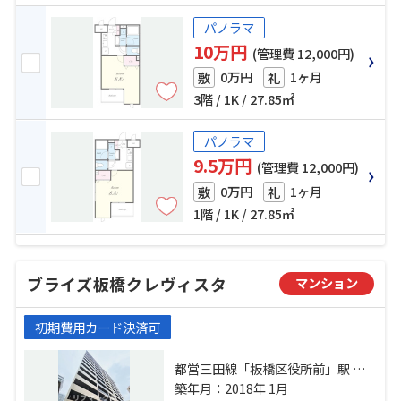
パノラマ
10万円
(管理費 12,000円)
0万円
1ヶ月
敷
礼
3階 / 1K / 27.85㎡
パノラマ
9.5万円
(管理費 12,000円)
0万円
1ヶ月
敷
礼
1階 / 1K / 27.85㎡
ブライズ板橋クレヴィスタ
マンション
初期費用カード決済可
都営三田線「板橋区役所前」駅 徒
歩6分 都営三田線「板橋本町」駅 徒
築年月：2018年 1月