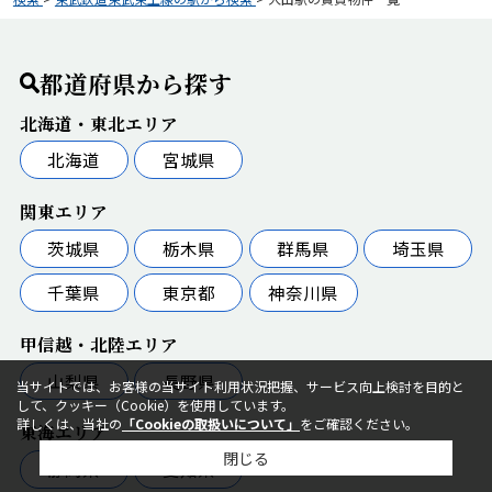
都道府県から探す
北海道・東北エリア
北海道
宮城県
関東エリア
茨城県
栃木県
群馬県
埼玉県
千葉県
東京都
神奈川県
甲信越・北陸エリア
山梨県
長野県
当サイトでは、お客様の当サイト利用状況把握、サービス向上検討を目的と
して、クッキー（Cookie）を使用しています。
詳しくは、当社の
「Cookieの取扱いについて」
をご確認ください。
東海エリア
閉じる
静岡県
愛知県