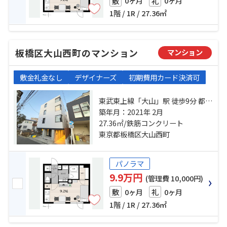
0ヶ月
0ヶ月
敷
礼
1階 / 1R / 27.36㎡
板橋区大山西町のマンション
マンション
敷金礼金なし
デザイナーズ
初期費用カード決済可
東武東上線「大山」駅 徒歩9分 都営
三田線「板橋区役所前」駅 徒歩19
築年月：2021年 2月
27.36㎡/鉄筋コンクリート
分 有楽町線「千川」駅 徒歩18分
東京都板橋区大山西町
パノラマ
9.9万円
(管理費 10,000円)
0ヶ月
0ヶ月
敷
礼
1階 / 1R / 27.36㎡