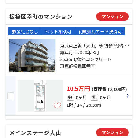
板橋区幸町のマンション
マンション
敷金礼金なし
ペット相談可
初期費用カード決済可
東武東上線「大山」駅 徒歩7分 都営
三田線「板橋区役所前」駅 徒歩19
築年月：2020年 3月
26.36㎡/鉄筋コンクリート
分 有楽町線「千川」駅 徒歩21分
東京都板橋区幸町
10.5万円
(管理費 12,000円)
0ヶ月
0ヶ月
敷
礼
1階 / 1K / 26.36㎡
メインステージ大山
マンション