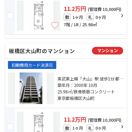
11.2万円
(管理費 10,000円)
1ヶ月
0ヶ月
敷
礼
7階 / 1R / 25.98㎡
板橋区大山町のマンション
マンション
初期費用カード決済可
東武東上線「大山」駅 徒歩1分 都営
三田線「板橋区役所前」駅 徒歩12
築年月：2000年 10月
分 東武東上線「中板橋」駅 徒歩17
25.98㎡/鉄骨鉄筋コンクリート
分
東京都板橋区大山町
11.2万円
(管理費 10,000円)
1ヶ月
0ヶ月
敷
礼