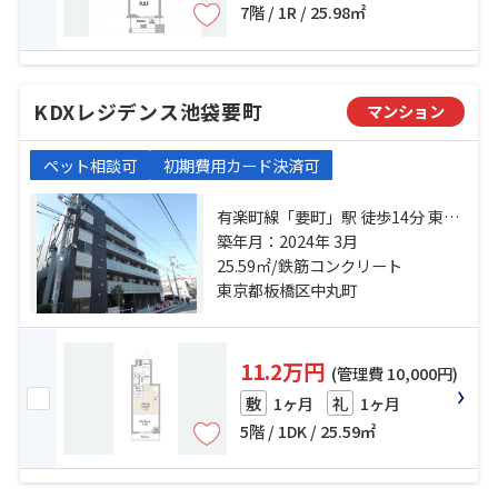
7階 / 1R / 25.98㎡
KDXレジデンス池袋要町
マンション
ペット相談可
初期費用カード決済可
有楽町線「要町」駅 徒歩14分 東武
東上線「大山」駅 徒歩15分 山手線
築年月：2024年 3月
「池袋」駅 徒歩18分
25.59㎡/鉄筋コンクリート
東京都板橋区中丸町
11.2万円
(管理費 10,000円)
1ヶ月
1ヶ月
敷
礼
5階 / 1DK / 25.59㎡