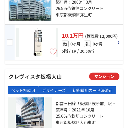
武東上線「ときわ台」駅 徒歩16分
築年月：2008年 3月
東武東上線「大山」駅 徒歩14分
26.59㎡/鉄筋コンクリート
東京都板橋区弥生町
10.1万円
(管理費 12,000円)
0ヶ月
0ヶ月
敷
礼
5階 / 1K / 26.59㎡
クレヴィスタ板橋大山
マンション
ペット相談可
デザイナーズ
初期費用カード決済可
都営三田線「板橋区役所前」駅 徒
歩4分 東武東上線「大山」駅 徒歩6
築年月：2021年 10月
分 東武東上線「下板橋」駅 徒歩14
25.66㎡/鉄筋コンクリート
分
東京都板橋区大山東町