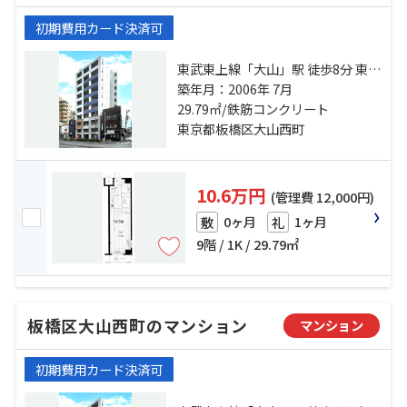
初期費用カード決済可
東武東上線「大山」駅 徒歩8分 東武
東上線「中板橋」駅 徒歩10分 都営
築年月：2006年 7月
三田線「板橋区役所前」駅 徒歩17
29.79㎡/鉄筋コンクリート
分
東京都板橋区大山西町
10.6万円
(管理費 12,000円)
0ヶ月
1ヶ月
敷
礼
9階 / 1K / 29.79㎡
板橋区大山西町のマンション
マンション
初期費用カード決済可