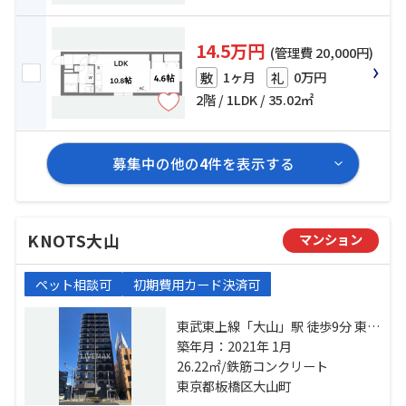
14.5万円
(管理費 20,000円)
1ヶ月
0万円
敷
礼
2階 / 1LDK / 35.02㎡
募集中の他の
4
件を表示する
KNOTS大山
マンション
ペット相談可
初期費用カード決済可
東武東上線「大山」駅 徒歩9分 東武
東上線「中板橋」駅 徒歩9分
築年月：2021年 1月
26.22㎡/鉄筋コンクリート
東京都板橋区大山町