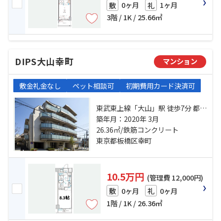
0ヶ月
1ヶ月
敷
礼
3階 / 1K / 25.66㎡
DIPS大山幸町
マンション
敷金礼金なし
ペット相談可
初期費用カード決済可
東武東上線「大山」駅 徒歩7分 都営
三田線「板橋区役所前」駅 徒歩19
築年月：2020年 3月
26.36㎡/鉄筋コンクリート
分 有楽町線「千川」駅 徒歩21分
東京都板橋区幸町
10.5万円
(管理費 12,000円)
0ヶ月
0ヶ月
敷
礼
1階 / 1K / 26.36㎡