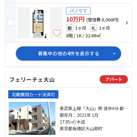
パノラマ
10万円
(管理費 8,000円)
1ヶ月
1ヶ月
敷
礼
8階 / 1K / 22.68㎡
募集中の他の
4
件を表示する
フェリーチェ大山
アパート
初期費用カード決済可
東武東上線「大山」駅 徒歩4分 都営
三田線「板橋区役所前」駅 徒歩9分
築年月：2021年 1月
東武東上線「下板橋」駅 徒歩12分
27.85㎡/木造
東京都板橋区大山東町