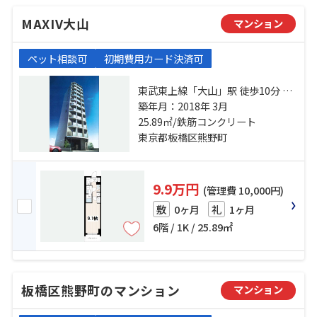
MAXIV大山
マンション
ペット相談可
初期費用カード決済可
東武東上線「大山」駅 徒歩10分 東
武東上線「下板橋」駅 徒歩10分 都
築年月：2018年 3月
営三田線「板橋区役所前」駅 徒歩
25.89㎡/鉄筋コンクリート
15分
東京都板橋区熊野町
9.9万円
(管理費 10,000円)
0ヶ月
1ヶ月
敷
礼
6階 / 1K / 25.89㎡
板橋区熊野町のマンション
マンション