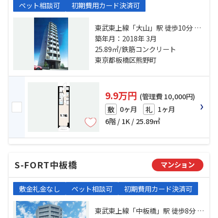
ペット相談可
初期費用カード決済可
東武東上線「大山」駅 徒歩10分 東
武東上線「下板橋」駅 徒歩10分 都
築年月：2018年 3月
営三田線「板橋区役所前」駅 徒歩
25.89㎡/鉄筋コンクリート
15分
東京都板橋区熊野町
9.9万円
(管理費 10,000円)
0ヶ月
1ヶ月
敷
礼
6階 / 1K / 25.89㎡
S-FORT中板橋
マンション
敷金礼金なし
ペット相談可
初期費用カード決済可
東武東上線「中板橋」駅 徒歩8分 東