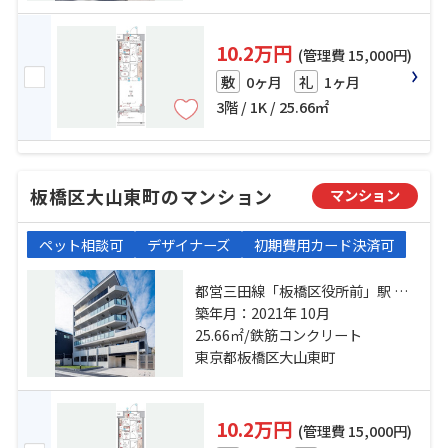
10.2万円
(管理費 15,000円)
0ヶ月
1ヶ月
敷
礼
3階 / 1K / 25.66㎡
板橋区大山東町のマンション
マンション
ペット相談可
デザイナーズ
初期費用カード決済可
都営三田線「板橋区役所前」駅 徒
歩4分 東武東上線「大山」駅 徒歩6
築年月：2021年 10月
分 東武東上線「下板橋」駅 徒歩14
25.66㎡/鉄筋コンクリート
分
東京都板橋区大山東町
10.2万円
(管理費 15,000円)