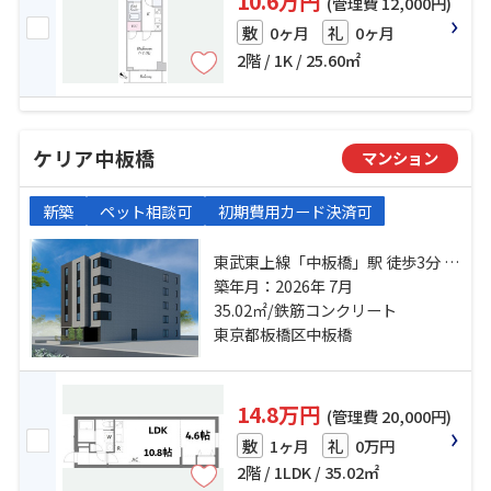
10.6万円
(管理費 12,000円)
0ヶ月
0ヶ月
敷
礼
2階 / 1K / 25.60㎡
ケリア中板橋
マンション
新築
ペット相談可
初期費用カード決済可
東武東上線「中板橋」駅 徒歩3分 東
武東上線「大山」駅 徒歩15分 都営
築年月：2026年 7月
三田線「板橋本町」駅 徒歩15分
35.02㎡/鉄筋コンクリート
東京都板橋区中板橋
14.8万円
(管理費 20,000円)
1ヶ月
0万円
敷
礼
2階 / 1LDK / 35.02㎡