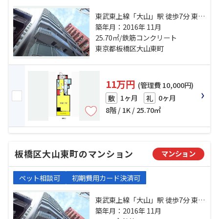
東武東上線「大山」駅 徒歩7分 東武
東上線「下板橋」駅 徒歩13分 都営
築年月：2016年 11月
三田線「板橋区役所前」駅 徒歩4分
25.70㎡/鉄筋コンクリート
東京都板橋区大山東町
11万円
(管理費 10,000円)
1ヶ月
0ヶ月
敷
礼
8階 / 1K / 25.70㎡
板橋区大山東町のマンション
マンション
ペット相談可
初期費用カード決済可
東武東上線「大山」駅 徒歩7分 東武
東上線「下板橋」駅 徒歩13分 都営
築年月：2016年 11月