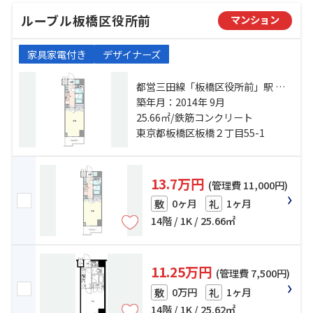
ルーブル板橋区役所前
マンション
家具家電付き
デザイナーズ
都営三田線「板橋区役所前」駅 徒
歩4分 東武東上線「大山」駅 徒歩9
築年月：2014年 9月
分 東武東上線「下板橋」駅 徒歩13
25.66㎡/鉄筋コンクリート
分
東京都板橋区板橋２丁目55-1
13.7万円
(管理費 11,000円)
0ヶ月
1ヶ月
敷
礼
14階 / 1K / 25.66㎡
11.25万円
(管理費 7,500円)
0万円
1ヶ月
敷
礼
14階 / 1K / 25.62㎡