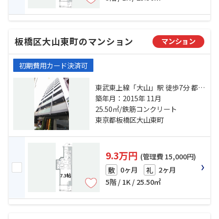
板橋区大山東町のマンション
マンション
初期費用カード決済可
東武東上線「大山」駅 徒歩7分 都営
三田線「板橋区役所前」駅 徒歩5分
築年月：2015年 11月
埼京線「板橋」駅 徒歩15分
25.50㎡/鉄筋コンクリート
東京都板橋区大山東町
9.3万円
(管理費 15,000円)
0ヶ月
2ヶ月
敷
礼
5階 / 1K / 25.50㎡