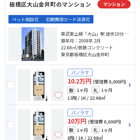
板橋区大山金井町のマンション
マンション
ペット相談可
初期費用カード決済可
東武東上線「大山」駅 徒歩10分 都
営三田線「板橋区役所前」駅 徒歩
築年月：2008年 2月
10分 東武東上線「下板橋」駅 徒歩
22.68㎡/鉄筋コンクリート
8分
東京都板橋区大山金井町
パノラマ
10.2万円
(管理費 8,000円)
1ヶ月
1ヶ月
敷
礼
13階 / 1K / 22.68㎡
パノラマ
10万円
(管理費 8,000円)
1ヶ月
1ヶ月
敷
礼
8階 / 1K / 22.68㎡