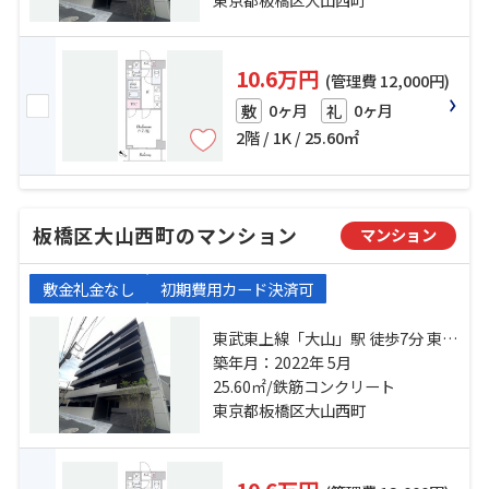
10.6万円
(管理費 12,000円)
0ヶ月
0ヶ月
敷
礼
2階 / 1K / 25.60㎡
板橋区大山西町のマンション
マンション
敷金礼金なし
初期費用カード決済可
東武東上線「大山」駅 徒歩7分 東武
東上線「中板橋」駅 徒歩13分 都営
築年月：2022年 5月
三田線「板橋区役所前」駅 徒歩18
25.60㎡/鉄筋コンクリート
分
東京都板橋区大山西町