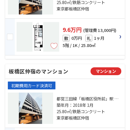
歩13分 東武東上線「大山」駅 徒歩
25.80㎡/鉄筋コンクリート
17分
東京都板橋区仲宿
9.6万円
(管理費 13,000円)
0万円
1ヶ月
敷
礼
5階 / 1K / 25.80㎡
板橋区仲宿のマンション
マンション
初期費用カード決済可
都営三田線「板橋区役所前」駅 徒
歩6分 都営三田線「板橋本町」駅 徒
築年月：2018年 1月
歩13分 東武東上線「大山」駅 徒歩
25.80㎡/鉄筋コンクリート
17分
東京都板橋区仲宿