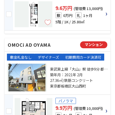
9.6万円
(管理費 13,000円)
0万円
1ヶ月
敷
礼
5階 / 1K / 25.80㎡
OMOCi AD OYAMA
マンション
敷金礼金なし
デザイナーズ
初期費用カード決済可
東武東上線「大山」駅 徒歩9分 都営
三田線「板橋区役所前」駅 徒歩19
築年月：2021年 2月
27.36㎡/鉄筋コンクリート
分 有楽町線「千川」駅 徒歩18分
東京都板橋区大山西町
パノラマ
9.9万円
(管理費 10,000円)