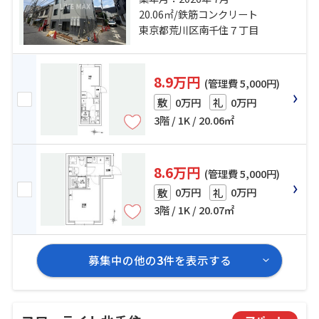
荒川線「三ノ輪橋」駅 徒歩12分
20.06㎡/鉄筋コンクリート
東京都荒川区南千住７丁目
8.9万円
(管理費 5,000円)
0万円
0万円
敷
礼
3階 / 1K / 20.06㎡
8.6万円
(管理費 5,000円)
0万円
0万円
敷
礼
3階 / 1K / 20.07㎡
募集中の他の
3
件を表示する