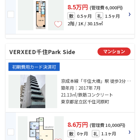
8.5万円
(管理費 6,000円)
0.5ヶ月
1.5ヶ月
敷
礼
2階 / 1K / 30.15㎡
VERXEED千住Park Side
マンション
初期費用カード決済可
京成本線「千住大橋」駅 徒歩3分 千
代田線「北千住」駅 徒歩14分 都電
築年月：2017年 7月
荒川線「荒川七丁目」駅 徒歩28分
21.13㎡/鉄筋コンクリート
東京都足立区千住河原町
8.6万円
(管理費 10,000円)
0ヶ月
1.1ヶ月
敷
礼