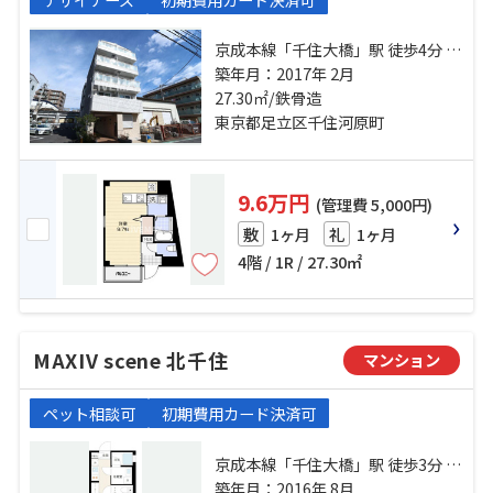
京成本線「千住大橋」駅 徒歩4分 常
磐線「南千住」駅 徒歩16分 常磐線
築年月：2017年 2月
「北千住」駅 徒歩17分
27.30㎡/鉄骨造
東京都足立区千住河原町
9.6万円
(管理費 5,000円)
1ヶ月
1ヶ月
敷
礼
4階 / 1R / 27.30㎡
MAXIV scene 北千住
マンション
ペット相談可
初期費用カード決済可
京成本線「千住大橋」駅 徒歩3分 常
磐線「南千住」駅 徒歩12分 日比谷
築年月：2016年 8月