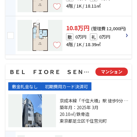
4階 / 1K / 18.11㎡
10.8万円
(管理費 12,000円)
0万円
0万円
敷
礼
4階 / 1K / 18.39㎡
ＢＥＬ ＦＩＯＲＥ ＳＥＮＪＵ
マンション
敷金礼金なし
初期費用カード決済可
京成本線「千住大橋」駅 徒歩9分 常
磐緩行線「北千住」駅 徒歩12分 千
築年月：2025年 3月
代田線「北千住」駅 徒歩12分
20.10㎡/鉄骨造
東京都足立区千住宮元町