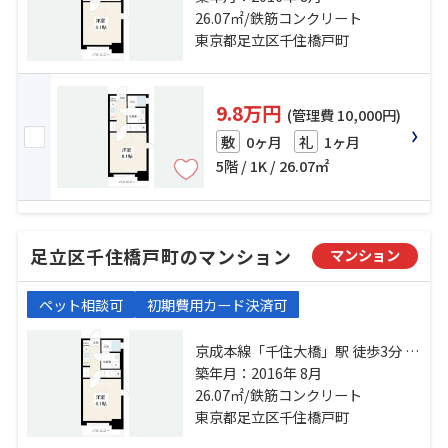
線「北千住」駅 徒歩16分
26.07㎡/鉄筋コンクリート
東京都足立区千住橋戸町
9.8万円
(管理費 10,000円)
0ヶ月
1ヶ月
敷
礼
5階 / 1K / 26.07㎡
足立区千住橋戸町のマンション
マンション
ペット相談可
初期費用カード決済可
京成本線「千住大橋」駅 徒歩3分 常
磐線「南千住」駅 徒歩12分 日比谷
築年月：2016年 8月
線「北千住」駅 徒歩16分
26.07㎡/鉄筋コンクリート
東京都足立区千住橋戸町