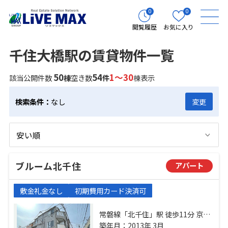
0
0
閲覧履歴
お気に入り
千住大橋駅の賃貸物件一覧
50
54
1～30
該当公開件数
棟
空き数
件
棟表示
検索条件：
なし
変更
ブルーム北千住
アパート
敷金礼金なし
初期費用カード決済可
常磐線「北千住」駅 徒歩11分 京成
本線「千住大橋」駅 徒歩17分 東武
築年月：2013年 3月