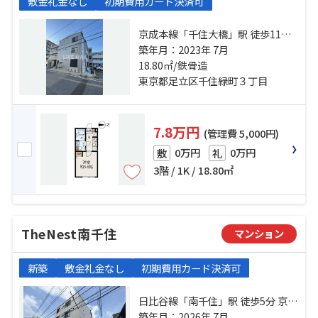
敷金礼金なし
初期費用カード決済可
京成本線「千住大橋」駅 徒歩11分
都電荒川線「荒川七丁目」駅 徒歩
築年月：2023年 7月
18.80㎡/鉄骨造
37分 千代田線「町屋」駅 徒歩37分
東京都足立区千住緑町３丁目
7.8万円
(管理費 5,000円)
0万円
0万円
敷
礼
3階 / 1K / 18.80㎡
TheNest南千住
マンション
新築
敷金礼金なし
初期費用カード決済可
日比谷線「南千住」駅 徒歩5分 京成
本線「千住大橋」駅 徒歩10分 都電
築年月：2026年 7月