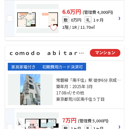
6.6万円
(管理費 4,000円)
0万円
1ヶ月
敷
礼
1階 / 1R / 11.70㎡
ｃｏｍｏｄｏ ａｂｉｔａｒｅ（コモドアビターレ）
マンション
家具家電付き
初期費用カード決済可
常磐線「南千住」駅 徒歩6分 京成本
線「千住大橋」駅 徒歩10分 日比谷
築年月：2025年 3月
線「南千住」駅 徒歩7分
17.08㎡/その他
東京都荒川区南千住５丁目
7万円
(管理費 5,000円)
1ヶ月
1ヶ月
敷
礼