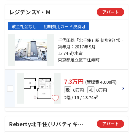
レジデンスY・M
アパート
敷金礼金なし
初期費用カード決済可
千代田線「北千住」駅 徒歩9分 常磐
緩行線「北千住」駅 徒歩9分 京成本
築年月：2017年 9月
線「千住大橋」駅 徒歩16分
13.74㎡/木造
東京都足立区千住寿町
7.3万円
(管理費 4,000円)
0万円
0万円
敷
礼
2階 / 1R / 13.74㎡
Reberty北千住(リバティキタセンジュ)
アパート