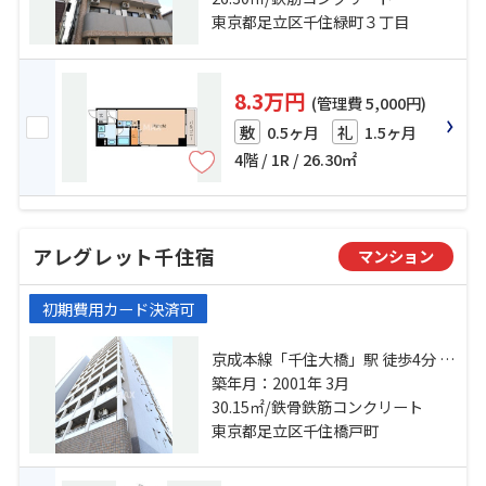
東京都足立区千住緑町３丁目
8.3万円
(管理費 5,000円)
0.5ヶ月
1.5ヶ月
敷
礼
4階 / 1R / 26.30㎡
アレグレット千住宿
マンション
初期費用カード決済可
京成本線「千住大橋」駅 徒歩4分 千
代田線「北千住」駅 徒歩15分 常磐
築年月：2001年 3月
線「南千住」駅 徒歩14分
30.15㎡/鉄骨鉄筋コンクリート
東京都足立区千住橋戸町