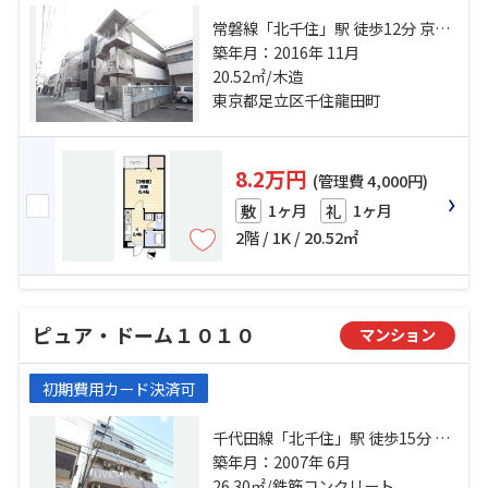
常磐線「北千住」駅 徒歩12分 京成
本線「千住大橋」駅 徒歩16分 都電
築年月：2016年 11月
荒川線「荒川七丁目」駅 徒歩33分
20.52㎡/木造
東京都足立区千住龍田町
8.2万円
(管理費 4,000円)
1ヶ月
1ヶ月
敷
礼
2階 / 1K / 20.52㎡
ピュア・ドーム１０１０
マンション
初期費用カード決済可
千代田線「北千住」駅 徒歩15分 京
成本線「千住大橋」駅 徒歩9分 常磐
築年月：2007年 6月
線「南千住」駅 徒歩25分
26.30㎡/鉄筋コンクリート