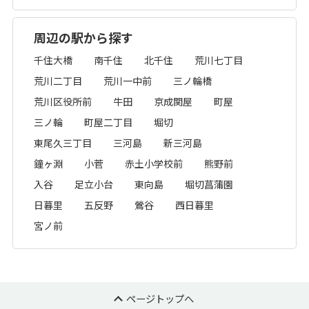
周辺の駅から探す
千住大橋
南千住
北千住
荒川七丁目
荒川二丁目
荒川一中前
三ノ輪橋
荒川区役所前
牛田
京成関屋
町屋
三ノ輪
町屋二丁目
堀切
東尾久三丁目
三河島
新三河島
鐘ヶ淵
小菅
赤土小学校前
熊野前
入谷
足立小台
東向島
堀切菖蒲園
日暮里
五反野
鶯谷
西日暮里
宮ノ前
ページトップへ