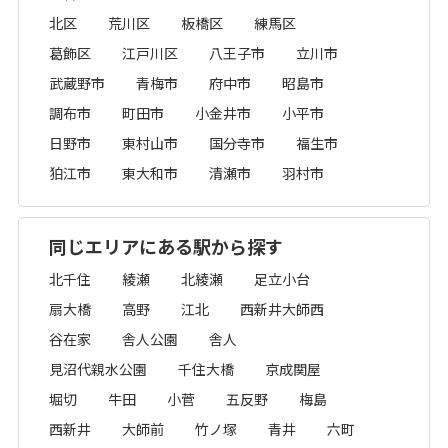
北区
荒川区
板橋区
練馬区
葛飾区
江戸川区
八王子市
立川市
武蔵野市
青梅市
府中市
昭島市
調布市
町田市
小金井市
小平市
日野市
東村山市
国分寺市
福生市
狛江市
東大和市
清瀬市
羽村市
同じエリアにある駅から探す
北千住
綾瀬
北綾瀬
足立小台
扇大橋
高野
江北
西新井大師西
谷在家
舎人公園
舎人
見沼代親水公園
千住大橋
京成関屋
堀切
牛田
小菅
五反野
梅島
西新井
大師前
竹ノ塚
青井
六町