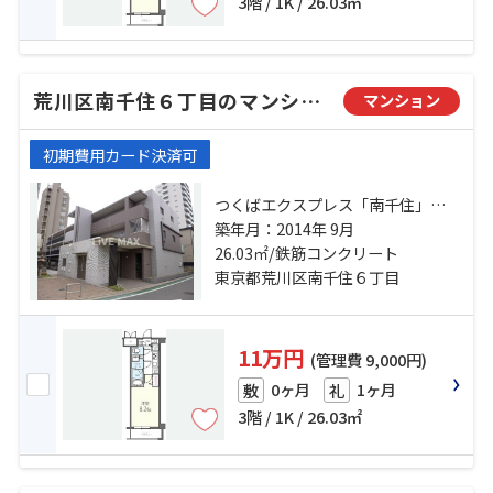
3階 / 1K / 26.03㎡
荒川区南千住６丁目のマンション
マンション
初期費用カード決済可
つくばエクスプレス「南千住」
駅 徒歩9分 日比谷線「三ノ輪」
築年月：2014年 9月
駅 徒歩12分 京成本線「千住大橋」
26.03㎡/鉄筋コンクリート
駅 徒歩10分
東京都荒川区南千住６丁目
11万円
(管理費 9,000円)
0ヶ月
1ヶ月
敷
礼
3階 / 1K / 26.03㎡