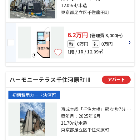
伊勢崎線「牛田」駅 徒歩25分
12.09㎡/木造
東京都足立区千住龍田町
6.2万円
(管理費 3,000円)
0万円
0万円
敷
礼
1階 / 1R / 12.09㎡
ハーモニーテラス千住河原町Ⅲ
アパート
初期費用カード決済可
京成本線「千住大橋」駅 徒歩7分 常
磐線「北千住」駅 徒歩14分 東武伊
築年月：2025年 6月
勢崎線「牛田」駅 徒歩14分
11.70㎡/木造
東京都足立区千住河原町