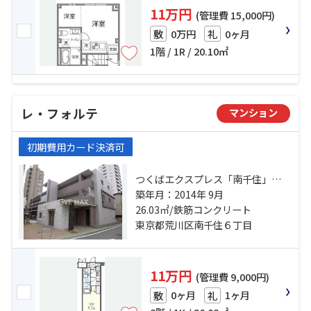
11万円
(管理費 15,000円)
0万円
0ヶ月
敷
礼
1階 / 1R / 20.10㎡
レ・フォルテ
マンション
初期費用カード決済可
つくばエクスプレス「南千住」
駅 徒歩9分 日比谷線「三ノ輪」
築年月：2014年 9月
駅 徒歩12分 京成本線「千住大橋」
26.03㎡/鉄筋コンクリート
駅 徒歩10分
東京都荒川区南千住６丁目
11万円
(管理費 9,000円)
0ヶ月
1ヶ月
敷
礼