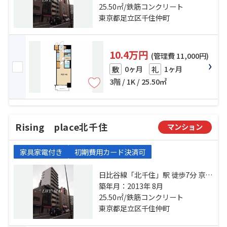
線「北千住」駅 徒歩7分
25.50㎡/鉄筋コンクリート
東京都足立区千住仲町
10.4万円
(管理費 11,000円)
0ヶ月
1ヶ月
敷
礼
3階 / 1K / 25.50㎡
Rising place北千住
マンション
家具家電付き
初期費用カード決済可
日比谷線「北千住」駅 徒歩7分 京成
本線「千住大橋」駅 徒歩7分 千代田
築年月：2013年 8月
線「北千住」駅 徒歩7分
25.50㎡/鉄筋コンクリート
東京都足立区千住仲町