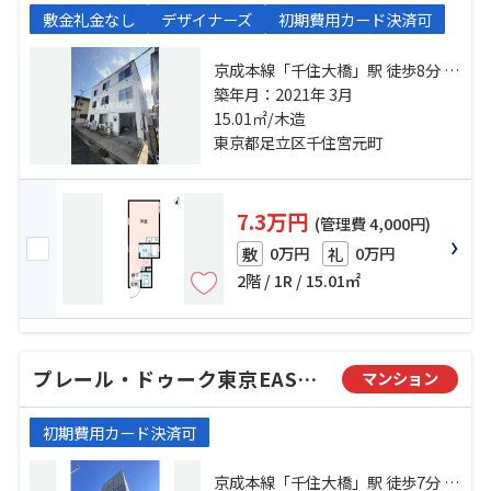
敷金礼金なし
デザイナーズ
初期費用カード決済可
京成本線「千住大橋」駅 徒歩8分 常
磐線「北千住」駅 徒歩10分 都電荒
築年月：2021年 3月
川線「荒川七丁目」駅 徒歩20分
15.01㎡/木造
東京都足立区千住宮元町
7.3万円
(管理費 4,000円)
0万円
0万円
敷
礼
2階 / 1R / 15.01㎡
プレール・ドゥーク東京EAST Ⅳ RiverSide
マンション
初期費用カード決済可
京成本線「千住大橋」駅 徒歩7分 日