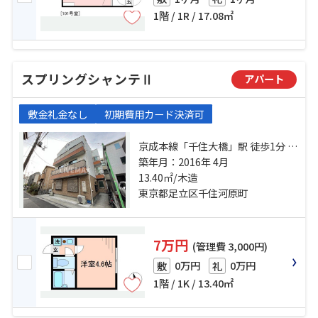
1階 / 1R / 17.08㎡
スプリングシャンテⅡ
アパート
敷金礼金なし
初期費用カード決済可
京成本線「千住大橋」駅 徒歩1分 常
磐線「北千住」駅 徒歩17分 都電荒
築年月：2016年 4月
川線「荒川七丁目」駅 徒歩19分
13.40㎡/木造
東京都足立区千住河原町
7万円
(管理費 3,000円)
0万円
0万円
敷
礼
1階 / 1K / 13.40㎡