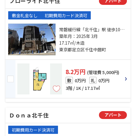
フローライト北千住
アパート
敷金礼金なし
初期費用カード決済可
常磐緩行線「北千住」駅 徒歩10分
京成本線「千住大橋」駅 徒歩9分 東
築年月：2025年 3月
武伊勢崎線「牛田」駅 徒歩19分
17.17㎡/木造
東京都足立区千住中居町
8.2万円
(管理費 5,000円)
0万円
0万円
敷
礼
3階 / 1K / 17.17㎡
Ｄｏｎａ北千住
アパート
初期費用カード決済可