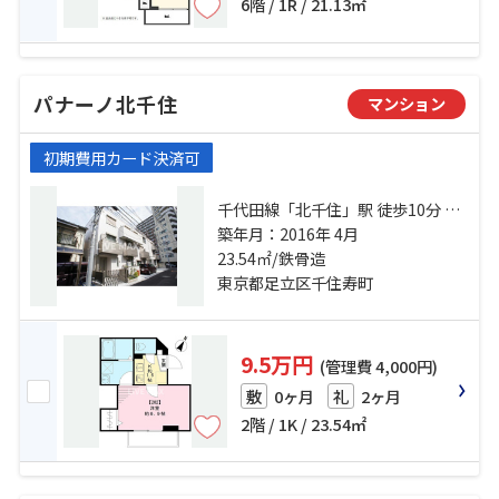
6階 / 1R / 21.13㎡
パナーノ北千住
マンション
初期費用カード決済可
千代田線「北千住」駅 徒歩10分 京
成本線「千住大橋」駅 徒歩18分 東
築年月：2016年 4月
武伊勢崎線「小菅」駅 徒歩24分
23.54㎡/鉄骨造
東京都足立区千住寿町
9.5万円
(管理費 4,000円)
0ヶ月
2ヶ月
敷
礼
2階 / 1K / 23.54㎡