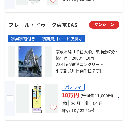
プレール・ドゥーク東京EASTⅣ RiverSide
マンション
家具家電付き
初期費用カード決済可
京成本線「千住大橋」駅 徒歩7分 常
磐線「南千住」駅 徒歩10分 都電荒
築年月：2008年 10月
川線「三ノ輪橋」駅 徒歩14分
22.41㎡/鉄筋コンクリート
東京都荒川区南千住７丁目
パノラマ
10万円
(管理費 11,000円)
0ヶ月
1ヶ月
敷
礼
5階 / 1K / 22.41㎡