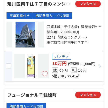
荒川区南千住７丁目のマンション
マンション
家具家電付き
初期費用カード決済可
京成本線「千住大橋」駅 徒歩7分 常
磐線「南千住」駅 徒歩10分 都電荒
築年月：2008年 10月
川線「三ノ輪橋」駅 徒歩14分
22.41㎡/鉄筋コンクリート
東京都荒川区南千住７丁目
パノラマ
10万円
(管理費 11,000円)
0ヶ月
1ヶ月
敷
礼
5階 / 1K / 22.41㎡
フュージョナル千住緑町
マンション
初期費用カード決済可