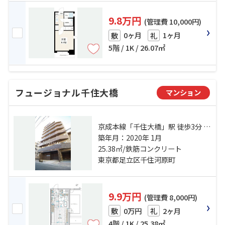
9.8万円
(管理費 10,000円)
0ヶ月
1ヶ月
敷
礼
5階 / 1K / 26.07㎡
フュージョナル千住大橋
マンション
京成本線「千住大橋」駅 徒歩3分 千
代田線「北千住」駅 徒歩12分 日比
築年月：2020年 1月
谷線「南千住」駅 徒歩19分
25.38㎡/鉄筋コンクリート
東京都足立区千住河原町
9.9万円
(管理費 8,000円)
0万円
2ヶ月
敷
礼
4階 / 1K / 25.38㎡