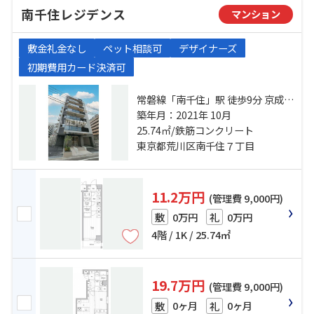
南千住レジデンス
マンション
敷金礼金なし
ペット相談可
デザイナーズ
初期費用カード決済可
常磐線「南千住」駅 徒歩9分 京成本
線「千住大橋」駅 徒歩8分 都電荒川
築年月：2021年 10月
線「三ノ輪橋」駅 徒歩14分
25.74㎡/鉄筋コンクリート
東京都荒川区南千住７丁目
11.2万円
(管理費 9,000円)
0万円
0万円
敷
礼
4階 / 1K / 25.74㎡
19.7万円
(管理費 9,000円)
0ヶ月
0ヶ月
敷
礼