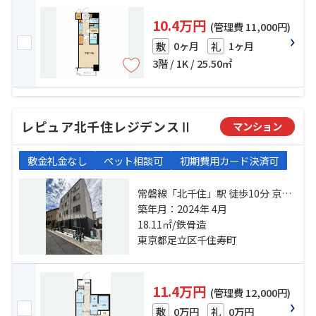
10.4万円
(管理費 11,000円)
0ヶ月
1ヶ月
敷
礼
3階 / 1K / 25.50㎡
レピュア北千住レジデンスⅡ
マンション
敷金礼金なし
ペット相談可
初期費用カード決済可
常磐線「北千住」駅 徒歩10分 京成
本線「千住大橋」駅 徒歩18分 東武
築年月：2024年 4月
伊勢崎線「小菅」駅 徒歩25分
18.11㎡/鉄骨造
東京都足立区千住寿町
11.4万円
(管理費 12,000円)
0万円
0万円
敷
礼