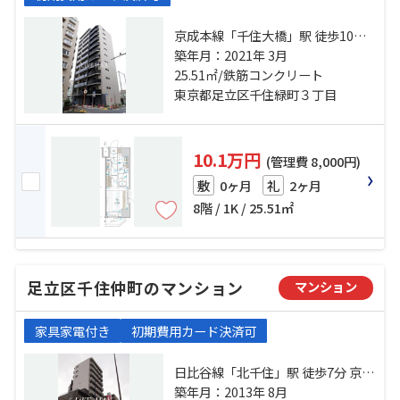
京成本線「千住大橋」駅 徒歩10分
日比谷線「北千住」駅 徒歩15分 都
築年月：2021年 3月
電荒川線「荒川七丁目」駅 徒歩36
25.51㎡/鉄筋コンクリート
分
東京都足立区千住緑町３丁目
10.1万円
(管理費 8,000円)
0ヶ月
2ヶ月
敷
礼
8階 / 1K / 25.51㎡
足立区千住仲町のマンション
マンション
家具家電付き
初期費用カード決済可
日比谷線「北千住」駅 徒歩7分 京成
本線「千住大橋」駅 徒歩7分 千代田
築年月：2013年 8月