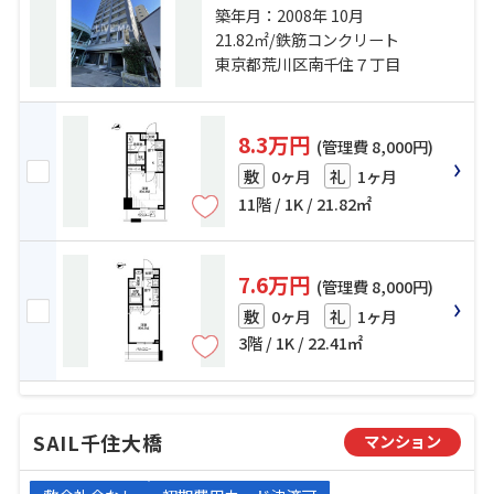
比谷線「南千住」駅 徒歩10分 都電
築年月：2008年 10月
荒川線「三ノ輪橋」駅 徒歩14分
21.82㎡/鉄筋コンクリート
東京都荒川区南千住７丁目
8.3万円
(管理費 8,000円)
0ヶ月
1ヶ月
敷
礼
11階 / 1K / 21.82㎡
7.6万円
(管理費 8,000円)
0ヶ月
1ヶ月
敷
礼
3階 / 1K / 22.41㎡
SAIL千住大橋
マンション