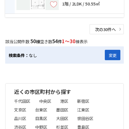
1階 / 2LDK / 50.55㎡
次の30件へ
50
54
1～30
該当公開件数
棟
空き数
件
棟表示
検索条件：
なし
変更
近くの市区町村から探す
千代田区
中央区
港区
新宿区
文京区
台東区
墨田区
江東区
品川区
目黒区
大田区
世田谷区
渋谷区
中野区
杉並区
豊島区