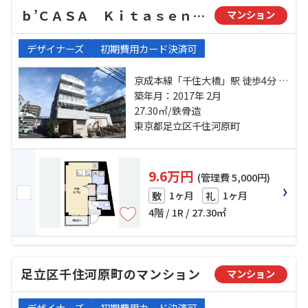
ｂ’ＣＡＳＡ Ｋｉｔａｓｅｎｊｕ
マンション
デザイナーズ
初期費用カード決済可
京成本線「千住大橋」駅 徒歩4分 常
磐線「南千住」駅 徒歩16分 常磐線
築年月：2017年 2月
「北千住」駅 徒歩17分
27.30㎡/鉄骨造
東京都足立区千住河原町
9.6万円
(管理費 5,000円)
1ヶ月
1ヶ月
敷
礼
4階 / 1R / 27.30㎡
足立区千住河原町のマンション
マンション
デザイナーズ
初期費用カード決済可