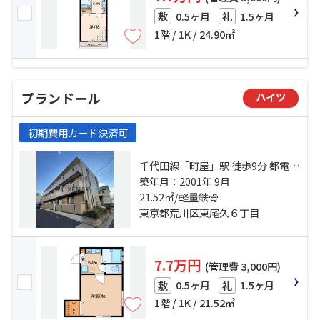
0.5ヶ月
1.5ヶ月
敷
礼
1階 / 1K / 24.90㎡
プランドール
ハイツ
初期費用カード決済可
千代田線「町屋」駅 徒歩9分 都電荒
川線「町屋二丁目」駅 徒歩5分 都電
築年月：2001年 9月
荒川線「東尾久三丁目」駅 徒歩2分
21.52㎡/軽量鉄骨
東京都荒川区東尾久６丁目
7.7万円
(管理費 3,000円)
0.5ヶ月
1.5ヶ月
敷
礼
1階 / 1K / 21.52㎡