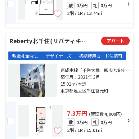
0万円
0万円
敷
礼
2階 / 1R / 13.74㎡
Reberty北千住(リバティキタセンジュ)
アパート
敷金礼金なし
デザイナーズ
初期費用カード決済可
京成本線「千住大橋」駅 徒歩8分 常
磐線「北千住」駅 徒歩10分 都電荒
築年月：2021年 3月
川線「荒川七丁目」駅 徒歩20分
15.01㎡/木造
東京都足立区千住宮元町
7.3万円
(管理費 4,000円)
0万円
0万円
敷
礼
2階 / 1R / 15.01㎡