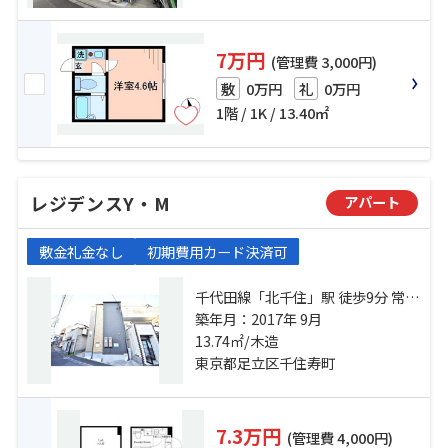
7万円
(管理費 3,000円)
0万円
0万円
敷
礼
1階 / 1K / 13.40㎡
レジデンスY・M
アパート
敷金礼金なし
初期費用カード決済可
千代田線「北千住」駅 徒歩9分 常磐
緩行線「北千住」駅 徒歩9分 京成本
築年月：2017年 9月
線「千住大橋」駅 徒歩16分
13.74㎡/木造
東京都足立区千住寿町
7.3万円
(管理費 4,000円)