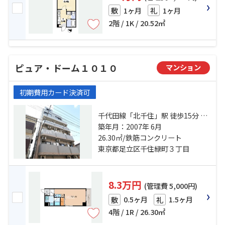
1ヶ月
1ヶ月
敷
礼
2階 / 1K / 20.52㎡
ピュア・ドーム１０１０
マンション
初期費用カード決済可
千代田線「北千住」駅 徒歩15分 京
成本線「千住大橋」駅 徒歩9分 常磐
築年月：2007年 6月
線「南千住」駅 徒歩25分
26.30㎡/鉄筋コンクリート
東京都足立区千住緑町３丁目
8.3万円
(管理費 5,000円)
0.5ヶ月
1.5ヶ月
敷
礼
4階 / 1R / 26.30㎡