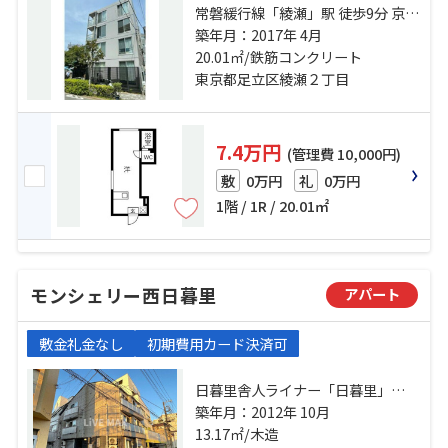
常磐緩行線「綾瀬」駅 徒歩9分 京成
本線「堀切菖蒲園」駅 徒歩17分 東
築年月：2017年 4月
武伊勢崎線「小菅」駅 徒歩22分
20.01㎡/鉄筋コンクリート
東京都足立区綾瀬２丁目
7.4万円
(管理費 10,000円)
0万円
0万円
敷
礼
1階 / 1R / 20.01㎡
モンシェリー西日暮里
アパート
敷金礼金なし
初期費用カード決済可
日暮里舎人ライナー「日暮里」
駅 徒歩7分 山手線「西日暮里」
築年月：2012年 10月
駅 徒歩7分 常磐線「三河島」駅 徒
13.17㎡/木造