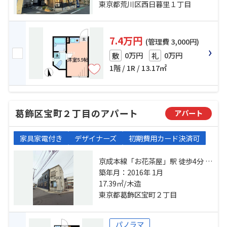
歩7分
東京都荒川区西日暮里１丁目
7.4万円
(管理費 3,000円)
0万円
0万円
敷
礼
1階 / 1R / 13.17㎡
葛飾区宝町２丁目のアパート
アパート
家具家電付き
デザイナーズ
初期費用カード決済可
京成本線「お花茶屋」駅 徒歩4分 京
成本線「堀切菖蒲園」駅 徒歩12分
築年月：2016年 1月
京成押上線「京成立石」駅 徒歩24
17.39㎡/木造
分
東京都葛飾区宝町２丁目
パノラマ