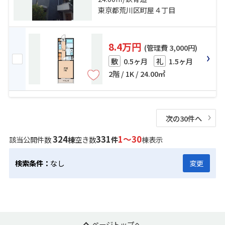
東京都荒川区町屋４丁目
8.4万円
(管理費 3,000円)
0.5ヶ月
1.5ヶ月
敷
礼
2階 / 1K / 24.00㎡
次の30件へ
324
331
1～30
該当公開件数
棟
空き数
件
棟表示
検索条件：
なし
変更
ページトップへ