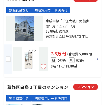
敷金礼金なし
初期費用カード決済可
京成本線「千住大橋」駅 徒歩11分
都電荒川線「荒川七丁目」駅 徒歩
築年月：2023年 7月
18.80㎡/鉄骨造
37分 千代田線「町屋」駅 徒歩37分
東京都足立区千住緑町３丁目
7.8万円
(管理費 5,000円)
0万円
0万円
敷
礼
3階 / 1K / 18.80㎡
葛飾区白鳥２丁目のマンション
マンション
家具家電付き
初期費用カード決済可