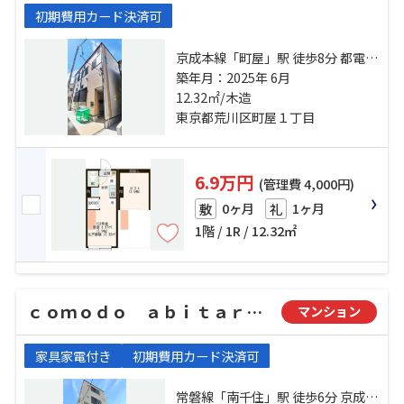
初期費用カード決済可
京成本線「町屋」駅 徒歩8分 都電荒
川線「町屋駅前」駅 徒歩8分 都電荒
築年月：2025年 6月
川線「荒川七丁目」駅 徒歩7分
12.32㎡/木造
東京都荒川区町屋１丁目
6.9万円
(管理費 4,000円)
0ヶ月
1ヶ月
敷
礼
1階 / 1R / 12.32㎡
ｃｏｍｏｄｏ ａｂｉｔａｒｅ（コモドアビターレ）
マンション
家具家電付き
初期費用カード決済可
常磐線「南千住」駅 徒歩6分 京成本