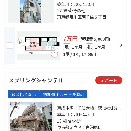
線「千住大橋」駅 徒歩10分 日比谷
築年月：2025年 3月
線「南千住」駅 徒歩7分
17.08㎡/その他
東京都荒川区南千住５丁目
7万円
(管理費 5,000円)
1ヶ月
1ヶ月
敷
礼
1階 / 1R / 17.08㎡
スプリングシャンテⅡ
アパート
敷金礼金なし
初期費用カード決済可
京成本線「千住大橋」駅 徒歩1分 常
磐線「北千住」駅 徒歩17分 都電荒
築年月：2016年 4月
川線「荒川七丁目」駅 徒歩19分
13.40㎡/木造
東京都足立区千住河原町