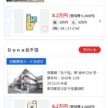
8.2万円
(管理費 5,000円)
0万円
0万円
敷
礼
3階 / 1K / 17.17㎡
Ｄｏｎａ北千住
アパート
初期費用カード決済可
常磐線「北千住」駅 徒歩12分 京成
本線「千住大橋」駅 徒歩16分 都電
築年月：2016年 11月
荒川線「荒川七丁目」駅 徒歩33分
20.52㎡/木造
東京都足立区千住龍田町
8.2万円
(管理費 4,000円)