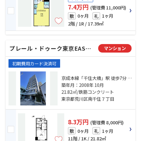
7.4万円
(管理費 11,000円)
0ヶ月
1ヶ月
敷
礼
2階 / 1R / 17.39㎡
プレール・ドゥーク東京EAST Ⅳ RiverSide
マンション
初期費用カード決済可
京成本線「千住大橋」駅 徒歩7分 日
比谷線「南千住」駅 徒歩10分 都電
築年月：2008年 10月
荒川線「三ノ輪橋」駅 徒歩14分
21.82㎡/鉄筋コンクリート
東京都荒川区南千住７丁目
8.3万円
(管理費 8,000円)
0ヶ月
1ヶ月
敷
礼
11階 / 1K / 21.82㎡