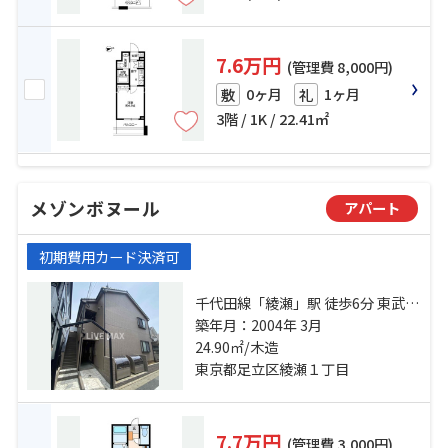
7.6万円
(管理費 8,000円)
0ヶ月
1ヶ月
敷
礼
3階 / 1K / 22.41㎡
メゾンボヌール
アパート
初期費用カード決済可
千代田線「綾瀬」駅 徒歩6分 東武伊
勢崎線「小菅」駅 徒歩15分 京成本
築年月：2004年 3月
線「堀切菖蒲園」駅 徒歩19分
24.90㎡/木造
東京都足立区綾瀬１丁目
7.7万円
(管理費 3,000円)