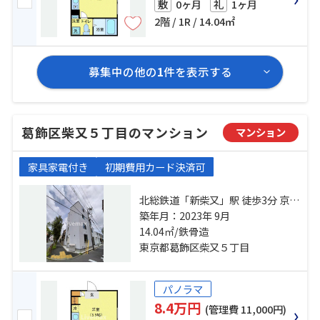
0ヶ月
1ヶ月
敷
礼
2階 / 1R / 14.04㎡
募集中の他の
1
件を表示する
葛飾区柴又５丁目のマンション
マンション
家具家電付き
初期費用カード決済可
北総鉄道「新柴又」駅 徒歩3分 京成
金町線「柴又」駅 徒歩13分 京成本
築年月：2023年 9月
線「京成小岩」駅 徒歩15分
14.04㎡/鉄骨造
東京都葛飾区柴又５丁目
パノラマ
8.4万円
(管理費 11,000円)