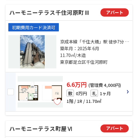
ハーモニーテラス千住河原町Ⅲ
アパート
初期費用カード決済可
京成本線「千住大橋」駅 徒歩7分 常
磐線「北千住」駅 徒歩14分 東武伊
築年月：2025年 6月
勢崎線「牛田」駅 徒歩14分
11.70㎡/木造
東京都足立区千住河原町
6.6万円
(管理費 4,000円)
0万円
1ヶ月
敷
礼
1階 / 1R / 11.70㎡
ハーモニーテラス町屋Ⅵ
アパート