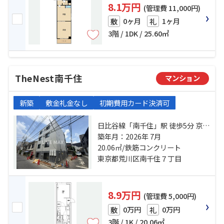
8.1万円
(管理費 11,000円)
0ヶ月
1ヶ月
敷
礼
3階 / 1DK / 25.60㎡
TheNest南千住
マンション
新築
敷金礼金なし
初期費用カード決済可
日比谷線「南千住」駅 徒歩5分 京成
本線「千住大橋」駅 徒歩10分 都電
築年月：2026年 7月
荒川線「三ノ輪橋」駅 徒歩12分
20.06㎡/鉄筋コンクリート
東京都荒川区南千住７丁目
8.9万円
(管理費 5,000円)
0万円
0万円
敷
礼
3階 / 1K / 20.06㎡