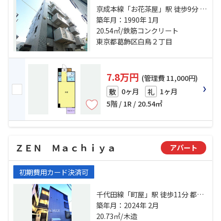
京成本線「お花茶屋」駅 徒歩9分 京
成本線「青砥」駅 徒歩17分 京成押
築年月：1990年 1月
上線「京成立石」駅 徒歩20分
20.54㎡/鉄筋コンクリート
東京都葛飾区白鳥２丁目
7.8万円
(管理費 11,000円)
0ヶ月
1ヶ月
敷
礼
5階 / 1R / 20.54㎡
ＺＥＮ Ｍａｃｈｉｙａ
アパート
初期費用カード決済可
千代田線「町屋」駅 徒歩11分 都電
荒川線「東尾久三丁目」駅 徒歩3分
築年月：2024年 2月
都電荒川線「熊野前」駅 徒歩5分
20.73㎡/木造