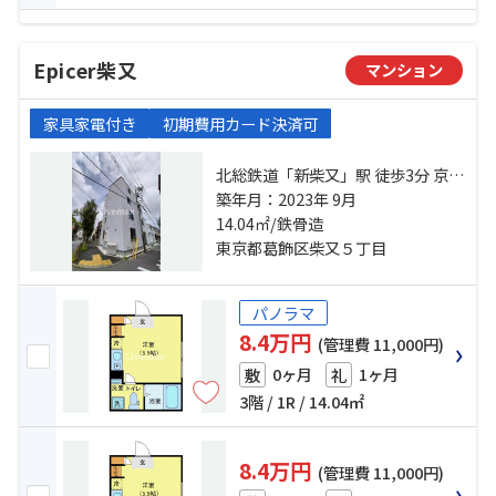
Epicer柴又
マンション
家具家電付き
初期費用カード決済可
北総鉄道「新柴又」駅 徒歩3分 京成
金町線「柴又」駅 徒歩13分 京成本
築年月：2023年 9月
線「京成小岩」駅 徒歩15分
14.04㎡/鉄骨造
東京都葛飾区柴又５丁目
パノラマ
8.4万円
(管理費 11,000円)
0ヶ月
1ヶ月
敷
礼
3階 / 1R / 14.04㎡
8.4万円
(管理費 11,000円)