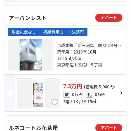
アーバンレスト
アパート
敷金礼金なし
初期費用カード決済可
京成本線「新三河島」駅 徒歩4分 都
電荒川線「町屋二丁目」駅 徒歩7分
築年月：2018年 10月
千代田線「町屋」駅 徒歩8分
19.15㎡/木造
東京都荒川区荒川５丁目
7.3万円
(管理費 5,000円)
0万円
0万円
敷
礼
3階 / 1K / 19.15㎡
ルネコートお花茶屋
アパート