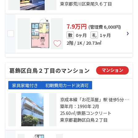
東京都荒川区東尾久６丁目
7.9万円
(管理費 6,000円)
0ヶ月
1ヶ月
敷
礼
2階 / 1K / 20.73㎡
葛飾区白鳥２丁目のマンション
マンション
家具家電付き
初期費用カード決済可
京成本線「お花茶屋」駅 徒歩5分 京
成押上線「青砥」駅 徒歩17分
築年月：1990年 2月
25.60㎡/鉄筋コンクリート
東京都葛飾区白鳥２丁目