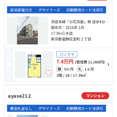
家具家電付き
デザイナーズ
初期費用カード決済可
京成本線「お花茶屋」駅 徒歩4分 京
成本線「堀切菖蒲園」駅 徒歩12分
築年月：2016年 1月
京成押上線「京成立石」駅 徒歩24
17.39㎡/木造
分
東京都葛飾区宝町２丁目
パノラマ
7.4万円
(管理費 11,000円)
0ヶ月
1ヶ月
敷
礼
2階 / 1R / 17.39㎡
ayase212
マンション
敷金礼金なし
デザイナーズ
初期費用カード決済可