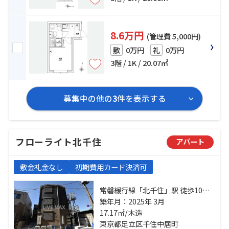
8.6万円
(管理費 5,000円)
0万円
0万円
敷
礼
3階 / 1K / 20.07㎡
募集中の他の
3
件を表示する
フローライト北千住
アパート
敷金礼金なし
初期費用カード決済可
常磐緩行線「北千住」駅 徒歩10分
京成本線「千住大橋」駅 徒歩9分 東
築年月：2025年 3月
武伊勢崎線「牛田」駅 徒歩19分
17.17㎡/木造
東京都足立区千住中居町