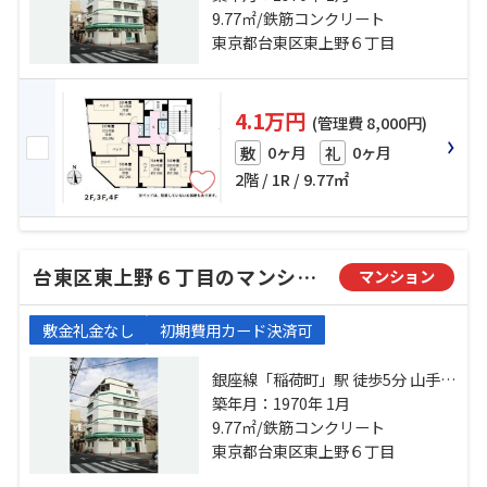
谷」駅 徒歩11分
9.77㎡/鉄筋コンクリート
東京都台東区東上野６丁目
4.1万円
(管理費 8,000円)
0ヶ月
0ヶ月
敷
礼
2階 / 1R / 9.77㎡
台東区東上野６丁目のマンション
マンション
敷金礼金なし
初期費用カード決済可
銀座線「稲荷町」駅 徒歩5分 山手線
「上野」駅 徒歩9分 日比谷線「入
築年月：1970年 1月
谷」駅 徒歩11分
9.77㎡/鉄筋コンクリート
東京都台東区東上野６丁目