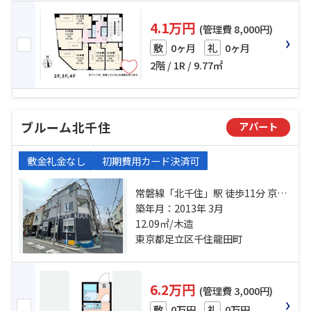
4.1万円
(管理費 8,000円)
0ヶ月
0ヶ月
敷
礼
2階 / 1R / 9.77㎡
ブルーム北千住
アパート
敷金礼金なし
初期費用カード決済可
常磐線「北千住」駅 徒歩11分 京成
本線「千住大橋」駅 徒歩17分 東武
築年月：2013年 3月
伊勢崎線「牛田」駅 徒歩25分
12.09㎡/木造
東京都足立区千住龍田町
6.2万円
(管理費 3,000円)
0万円
0万円
敷
礼