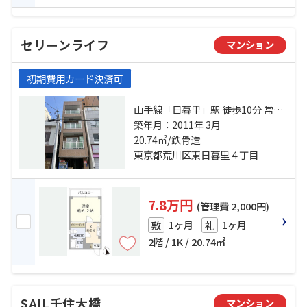
セリーンライフ
マンション
初期費用カード決済可
山手線「日暮里」駅 徒歩10分 常磐
線「三河島」駅 徒歩9分 山手線「鶯
築年月：2011年 3月
谷」駅 徒歩15分
20.74㎡/鉄骨造
東京都荒川区東日暮里４丁目
7.8万円
(管理費 2,000円)
1ヶ月
1ヶ月
敷
礼
2階 / 1K / 20.74㎡
SAIL千住大橋
マンション