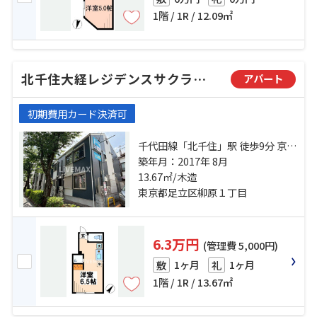
1階 / 1R / 12.09㎡
北千住大経レジデンスサクラ弐番館
アパート
初期費用カード決済可
千代田線「北千住」駅 徒歩9分 京成
本線「京成関屋」駅 徒歩4分 東武伊
築年月：2017年 8月
勢崎線「堀切」駅 徒歩12分
13.67㎡/木造
東京都足立区柳原１丁目
6.3万円
(管理費 5,000円)
1ヶ月
1ヶ月
敷
礼
1階 / 1R / 13.67㎡