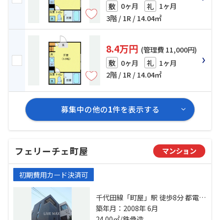
0ヶ月
1ヶ月
敷
礼
3階 / 1R / 14.04㎡
8.4万円
(管理費 11,000円)
0ヶ月
1ヶ月
敷
礼
2階 / 1R / 14.04㎡
募集中の他の
1
件を表示する
フェリーチェ町屋
マンション
初期費用カード決済可
千代田線「町屋」駅 徒歩8分 都電荒
川線「町屋二丁目」駅 徒歩6分 都電
築年月：2008年 6月
荒川線「東尾久三丁目」駅 徒歩7分
24.00㎡/鉄骨造