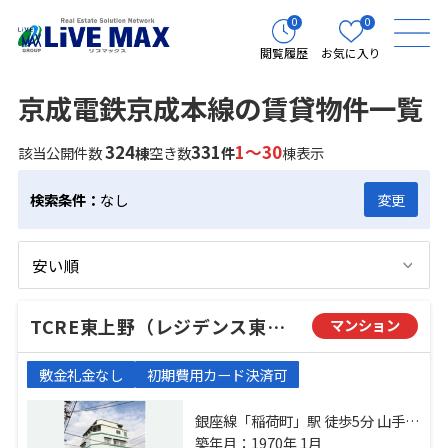
0
0
閲覧履歴
お気に入り
京成電鉄京成本線の賃貸物件一覧
324
331
1～30
該当公開件数
棟
空き数
件
棟表示
検索条件：
なし
変更
TCRE東上野（レジデンス東上野）
マンション
敷金礼金なし
初期費用カード決済可
銀座線「稲荷町」駅 徒歩5分 山手線
「上野」駅 徒歩9分 日比谷線「入
築年月：1970年 1月