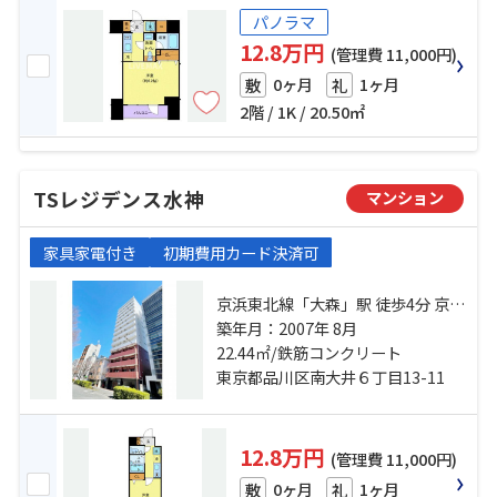
パノラマ
12.8万円
(管理費 11,000円)
0ヶ月
1ヶ月
敷
礼
2階 / 1K / 20.50㎡
TSレジデンス水神
マンション
家具家電付き
初期費用カード決済可
京浜東北線「大森」駅 徒歩4分 京急
本線「大森海岸」駅 徒歩10分 東京
築年月：2007年 8月
モノレール「大井競馬場前」駅 徒
22.44㎡/鉄筋コンクリート
歩25分
東京都品川区南大井６丁目13-11
12.8万円
(管理費 11,000円)
0ヶ月
1ヶ月
敷
礼