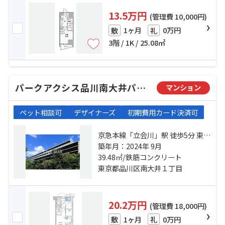
13.5万円
(管理費 10,000円)
1ヶ月
0万円
敷
礼
3階 / 1K / 25.08㎡
パークアクシス品川南大井パークフロント
マンション
ペット相談可
デザイナーズ
初期費用カード決済可
京急本線「立会川」駅 徒歩5分 東京
モノレール「大井競馬場前」駅 徒
築年月：2024年 9月
歩9分 京浜東北線「大井町」駅 徒歩
39.48㎡/鉄筋コンクリート
19分
東京都品川区南大井１丁目
20.2万円
(管理費 18,000円)
1ヶ月
0万円
敷
礼