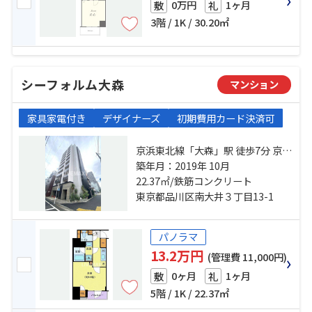
0万円
1ヶ月
敷
礼
3階 / 1K / 30.20㎡
シーフォルム大森
マンション
家具家電付き
デザイナーズ
初期費用カード決済可
京浜東北線「大森」駅 徒歩7分 京急
本線「大森海岸」駅 徒歩7分 東京モ
築年月：2019年 10月
ノレール「大井競馬場前」駅 徒歩
22.37㎡/鉄筋コンクリート
22分
東京都品川区南大井３丁目13-1
パノラマ
13.2万円
(管理費 11,000円)
0ヶ月
1ヶ月
敷
礼
5階 / 1K / 22.37㎡