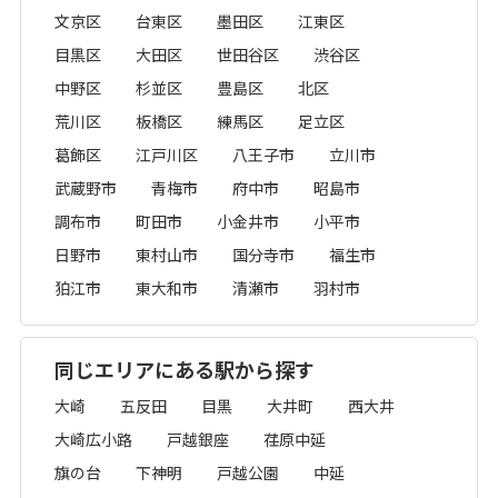
文京区
台東区
墨田区
江東区
目黒区
大田区
世田谷区
渋谷区
中野区
杉並区
豊島区
北区
荒川区
板橋区
練馬区
足立区
葛飾区
江戸川区
八王子市
立川市
武蔵野市
青梅市
府中市
昭島市
調布市
町田市
小金井市
小平市
日野市
東村山市
国分寺市
福生市
狛江市
東大和市
清瀬市
羽村市
同じエリアにある駅から探す
大崎
五反田
目黒
大井町
西大井
大崎広小路
戸越銀座
荏原中延
旗の台
下神明
戸越公園
中延