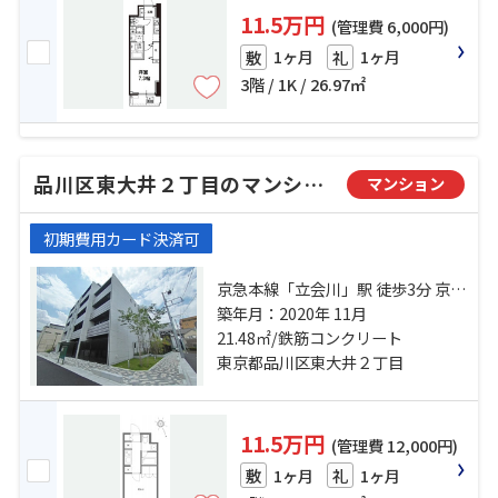
11.5万円
(管理費 6,000円)
1ヶ月
1ヶ月
敷
礼
3階 / 1K / 26.97㎡
品川区東大井２丁目のマンション
マンション
初期費用カード決済可
京急本線「立会川」駅 徒歩3分 京浜
東北線「大井町」駅 徒歩15分 東京
築年月：2020年 11月
モノレール「大井競馬場前」駅 徒
21.48㎡/鉄筋コンクリート
歩14分
東京都品川区東大井２丁目
11.5万円
(管理費 12,000円)
1ヶ月
1ヶ月
敷
礼