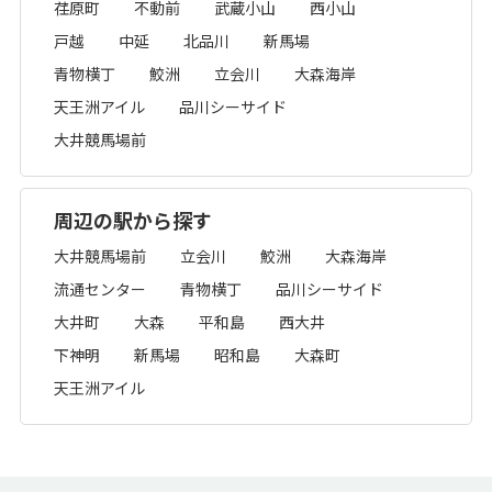
荏原町
不動前
武蔵小山
西小山
戸越
中延
北品川
新馬場
青物横丁
鮫洲
立会川
大森海岸
天王洲アイル
品川シーサイド
大井競馬場前
周辺の駅から探す
大井競馬場前
立会川
鮫洲
大森海岸
流通センター
青物横丁
品川シーサイド
大井町
大森
平和島
西大井
下神明
新馬場
昭和島
大森町
天王洲アイル