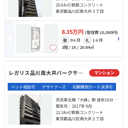
モノレール「大井競馬場前」駅 徒
20.64㎡/鉄筋コンクリート
歩18分
東京都品川区東大井３丁目
8.35万円
(管理費 10,000円)
0ヶ月
1ヶ月
敷
礼
3階 / 1K / 20.64㎡
レガリス品川南大井パークサイド
マンション
ペット相談可
デザイナーズ
初期費用カード決済可
京浜東北線「大森」駅 徒歩10分 京
急本線「大森海岸」駅 徒歩6分 東京
築年月：2017年 9月
モノレール「大井競馬場前」駅 徒
21.24㎡/鉄筋コンクリート
歩16分
東京都品川区南大井２丁目