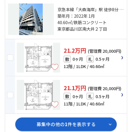
京急本線「大森海岸」駅 徒歩8分 京
浜東北線「大森」駅 徒歩13分 東京
築年月：2022年 1月
モノレール「大井競馬場前」駅 徒
40.60㎡/鉄筋コンクリート
歩16分
東京都品川区南大井２丁目
21.2万円
(管理費 20,000円)
0ヶ月
0.5ヶ月
敷
礼
12階 / 1LDK / 40.60㎡
21.1万円
(管理費 20,000円)
0ヶ月
0.5ヶ月
敷
礼
11階 / 1LDK / 40.60㎡
募集中の他の
1
件を表示する