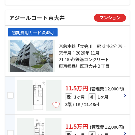
アジールコート東大井
マンション
初期費用カード決済可
京急本線「立会川」駅 徒歩3分 京浜
東北線「大井町」駅 徒歩15分 東京
築年月：2020年 11月
モノレール「大井競馬場前」駅 徒
21.48㎡/鉄筋コンクリート
歩14分
東京都品川区東大井２丁目
11.5万円
(管理費 12,000円)
1ヶ月
1ヶ月
敷
礼
3階 / 1K / 21.48㎡
11.5万円
(管理費 12,000円)
1ヶ月
1ヶ月
敷
礼