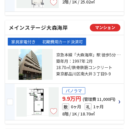
2階 / 1K / 25.02㎡
メインステージ大森海岸
マンション
家具家電付き
初期費用カード決済可
京急本線「大森海岸」駅 徒歩5分 京
浜東北線「大森」駅 徒歩10分 東京
築年月：1997年 2月
モノレール「大井競馬場前」駅 徒
18.70㎡/鉄骨鉄筋コンクリート
歩19分
東京都品川区南大井３丁目9-9
パノラマ
9.9万円
(管理費 11,000円)
0ヶ月
1ヶ月
敷
礼
8階 / 1K / 18.70㎡