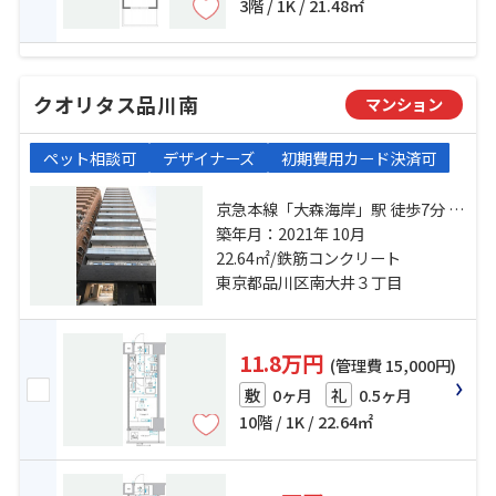
3階 / 1K / 21.48㎡
クオリタス品川南
マンション
ペット相談可
デザイナーズ
初期費用カード決済可
京急本線「大森海岸」駅 徒歩7分 京
浜東北線「大森」駅 徒歩11分 東京
築年月：2021年 10月
モノレール「大井競馬場前」駅 徒
22.64㎡/鉄筋コンクリート
歩17分
東京都品川区南大井３丁目
11.8万円
(管理費 15,000円)
0ヶ月
0.5ヶ月
敷
礼
10階 / 1K / 22.64㎡