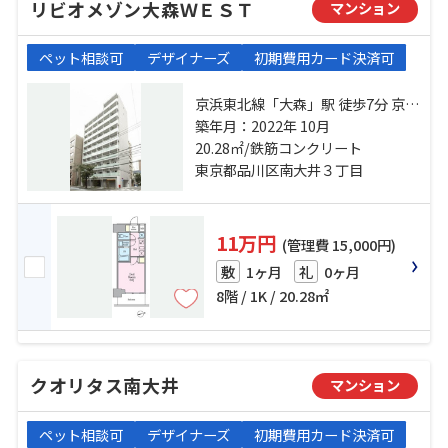
リビオメゾン大森ＷＥＳＴ
マンション
ペット相談可
デザイナーズ
初期費用カード決済可
京浜東北線「大森」駅 徒歩7分 京急
本線「大森海岸」駅 徒歩4分 東京モ
築年月：2022年 10月
ノレール「大井競馬場前」駅 徒歩
20.28㎡/鉄筋コンクリート
22分
東京都品川区南大井３丁目
11万円
(管理費 15,000円)
1ヶ月
0ヶ月
敷
礼
8階 / 1K / 20.28㎡
クオリタス南大井
マンション
ペット相談可
デザイナーズ
初期費用カード決済可