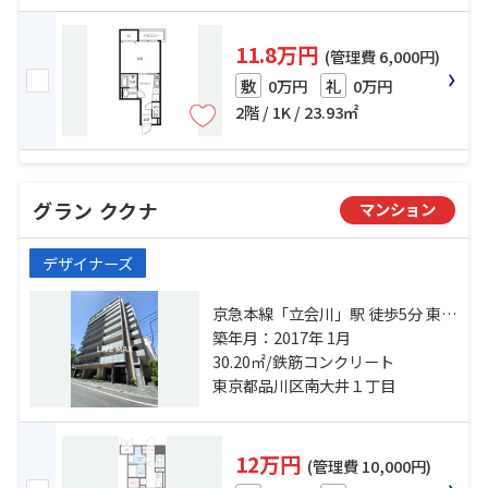
11.8万円
(管理費 6,000円)
0万円
0万円
敷
礼
2階 / 1K / 23.93㎡
グラン ククナ
マンション
デザイナーズ
京急本線「立会川」駅 徒歩5分 東京
モノレール「大井競馬場前」駅 徒
築年月：2017年 1月
歩13分 京浜東北線「大井町」駅 徒
30.20㎡/鉄筋コンクリート
歩19分
東京都品川区南大井１丁目
12万円
(管理費 10,000円)