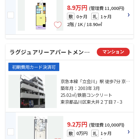
8.9万円
(管理費 11,000円)
0ヶ月
1ヶ月
敷
礼
2階 / 1K / 18.90㎡
ラグジュアリーアパートメント品川シーサイド
マンション
初期費用カード決済可
京急本線「立会川」駅 徒歩7分 京浜
東北線「大井町」駅 徒歩13分 東京
築年月：2003年 3月
モノレール「大井競馬場前」駅 徒
25.02㎡/鉄筋コンクリート
歩17分
東京都品川区東大井２丁目７-３
9.2万円
(管理費 10,000円)
0万円
1ヶ月
敷
礼