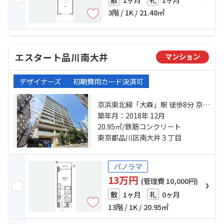
3階 / 1K / 21.48㎡
エスタート品川南大井
マンション
デザイナーズ
初期費用カード決済可
京浜東北線「大森」駅 徒歩8分 京急
本線「大森海岸」駅 徒歩3分 東京モ
築年月：2018年 12月
ノレール「大井競馬場前」駅 徒歩
20.95㎡/鉄筋コンクリート
22分
東京都品川区南大井３丁目
パノラマ
13万円
(管理費 10,000円)
1ヶ月
0ヶ月
敷
礼
13階 / 1K / 20.95㎡