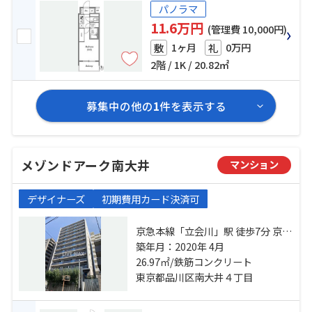
パノラマ
11.6万円
(管理費 10,000円)
1ヶ月
0万円
敷
礼
2階 / 1K / 20.82㎡
募集中の他の
1
件を表示する
メゾンドアーク南大井
マンション
デザイナーズ
初期費用カード決済可
京急本線「立会川」駅 徒歩7分 京浜
東北線「大森」駅 徒歩10分 東京モ
築年月：2020年 4月
ノレール「大井競馬場前」駅 徒歩
26.97㎡/鉄筋コンクリート
16分
東京都品川区南大井４丁目