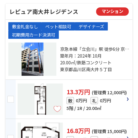
レピュア南大井レジデンス
マンション
敷金礼金なし
ペット相談可
デザイナーズ
初期費用カード決済可
京急本線「立会川」駅 徒歩6分 京浜
東北線「大井町」駅 徒歩14分 東京
築年月：2024年 10月
モノレール「大井競馬場前」駅 徒
20.00㎡/鉄筋コンクリート
歩17分
東京都品川区南大井５丁目
13.3万円
(管理費 12,000円)
0万円
0万円
敷
礼
5階 / 1R / 20.00㎡
16.8万円
(管理費 15,000円)