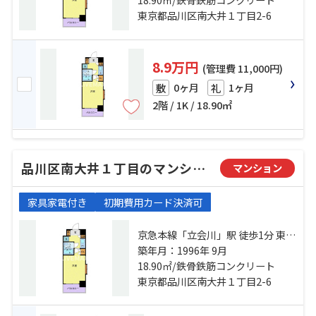
歩18分
東京都品川区南大井１丁目2-6
8.9万円
(管理費 11,000円)
0ヶ月
1ヶ月
敷
礼
2階 / 1K / 18.90㎡
品川区南大井１丁目のマンション
マンション
家具家電付き
初期費用カード決済可
京急本線「立会川」駅 徒歩1分 東京
モノレール「大井競馬場前」駅 徒
築年月：1996年 9月
歩12分 京浜東北線「大井町」駅 徒
18.90㎡/鉄骨鉄筋コンクリート
歩18分
東京都品川区南大井１丁目2-6