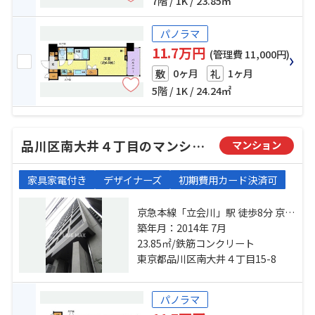
7階 / 1K / 23.85㎡
パノラマ
11.7万円
(管理費 11,000円)
0ヶ月
1ヶ月
敷
礼
5階 / 1K / 24.24㎡
品川区南大井４丁目のマンション
マンション
家具家電付き
デザイナーズ
初期費用カード決済可
京急本線「立会川」駅 徒歩8分 京浜
東北線「大森」駅 徒歩15分 東京モ
築年月：2014年 7月
ノレール「大井競馬場前」駅 徒歩
23.85㎡/鉄筋コンクリート
17分
東京都品川区南大井４丁目15-8
パノラマ