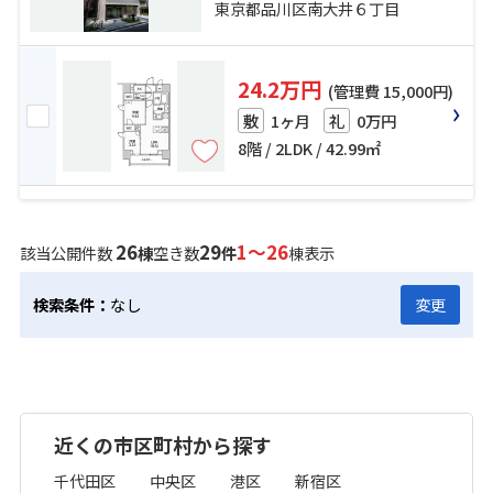
25分
東京都品川区南大井６丁目
24.2万円
(管理費 15,000円)
1ヶ月
0万円
敷
礼
8階 / 2LDK / 42.99㎡
26
29
1～26
該当公開件数
棟
空き数
件
棟表示
検索条件：
なし
変更
近くの市区町村から探す
千代田区
中央区
港区
新宿区