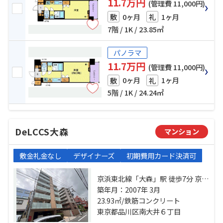
11.7万円
(管理費 11,000円)
0ヶ月
1ヶ月
敷
礼
7階 / 1K / 23.85㎡
パノラマ
11.7万円
(管理費 11,000円)
0ヶ月
1ヶ月
敷
礼
5階 / 1K / 24.24㎡
DeLCCS大森
マンション
敷金礼金なし
デザイナーズ
初期費用カード決済可
京浜東北線「大森」駅 徒歩7分 京急
本線「大森海岸」駅 徒歩11分 東京
築年月：2007年 3月
モノレール「大井競馬場前」駅 徒
23.93㎡/鉄筋コンクリート
歩23分
東京都品川区南大井６丁目