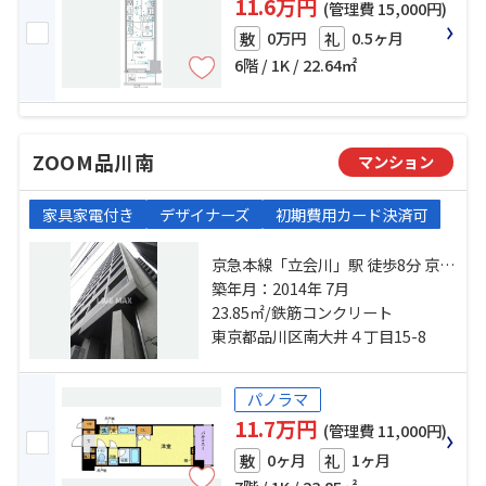
11.6万円
(管理費 15,000円)
0万円
0.5ヶ月
敷
礼
6階 / 1K / 22.64㎡
ZOOM品川南
マンション
家具家電付き
デザイナーズ
初期費用カード決済可
京急本線「立会川」駅 徒歩8分 京浜
東北線「大森」駅 徒歩15分 東京モ
築年月：2014年 7月
ノレール「大井競馬場前」駅 徒歩
23.85㎡/鉄筋コンクリート
17分
東京都品川区南大井４丁目15-8
パノラマ
11.7万円
(管理費 11,000円)
0ヶ月
1ヶ月
敷
礼