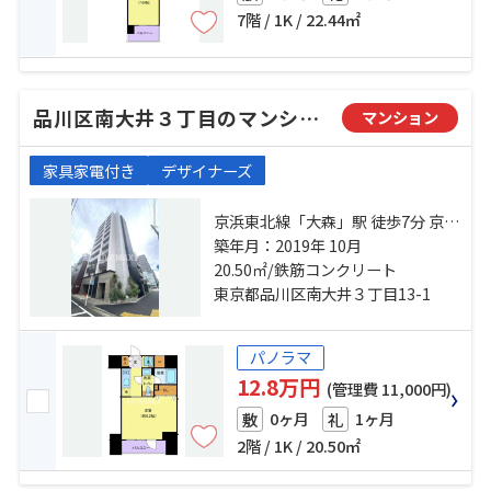
7階 / 1K / 22.44㎡
品川区南大井３丁目のマンション
マンション
家具家電付き
デザイナーズ
京浜東北線「大森」駅 徒歩7分 京急
本線「大森海岸」駅 徒歩7分 東京モ
築年月：2019年 10月
ノレール「大井競馬場前」駅 徒歩
20.50㎡/鉄筋コンクリート
21分
東京都品川区南大井３丁目13-1
パノラマ
12.8万円
(管理費 11,000円)
0ヶ月
1ヶ月
敷
礼
2階 / 1K / 20.50㎡