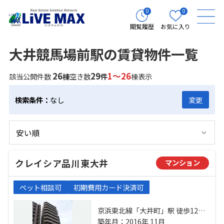
0
0
閲覧履歴
お気に入り
大井競馬場前駅の賃貸物件一覧
26
29
1～26
該当公開件数
棟
空き数
件
棟表示
検索条件：
なし
変更
クレイシア品川東大井
マンション
ペット相談可
初期費用カード決済可
京浜東北線「大井町」駅 徒歩12分
京急本線「立会川」駅 徒歩5分 東京
築年月：2016年 11月