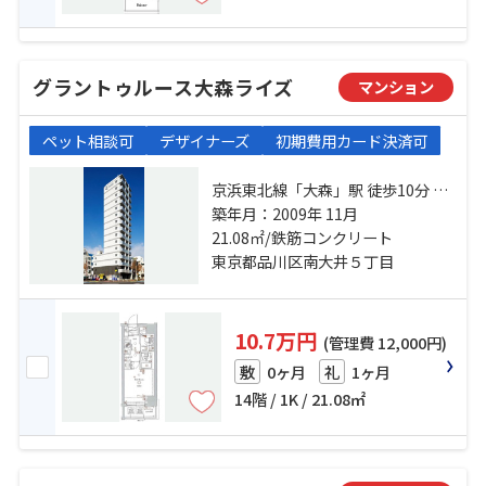
グラントゥルース大森ライズ
マンション
ペット相談可
デザイナーズ
初期費用カード決済可
京浜東北線「大森」駅 徒歩10分 京
急本線「大森海岸」駅 徒歩11分 東
築年月：2009年 11月
京モノレール「大井競馬場前」
21.08㎡/鉄筋コンクリート
駅 徒歩20分
東京都品川区南大井５丁目
10.7万円
(管理費 12,000円)
0ヶ月
1ヶ月
敷
礼
14階 / 1K / 21.08㎡