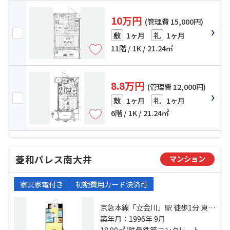
10万円
(管理費 15,000円)
1ヶ月
1ヶ月
敷
礼
11階 / 1K / 21.24㎡
8.8万円
(管理費 12,000円)
1ヶ月
1ヶ月
敷
礼
6階 / 1K / 21.24㎡
菱和パレス南大井
マンション
家具家電付き
初期費用カード決済可
京急本線「立会川」駅 徒歩1分 東京
モノレール「大井競馬場前」駅 徒
築年月：1996年 9月
歩12分 京浜東北線「大井町」駅 徒
18.90㎡/鉄骨鉄筋コンクリート