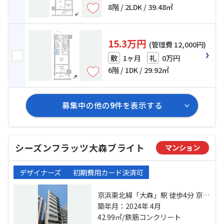
8階 / 2LDK / 39.48㎡
15.3万円
(管理費 12,000円)
1ヶ月
0万円
敷
礼
6階 / 1DK / 29.92㎡
募集中の他の
9
件を表示する
シーズンフラッツ大森ブライト
マンション
デザイナーズ
初期費用カード決済可
京浜東北線「大森」駅 徒歩4分 京急
本線「大森海岸」駅 徒歩7分 東京モ
築年月：2024年 4月
ノレール「大井競馬場前」駅 徒歩
42.99㎡/鉄筋コンクリート