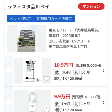
ラフィスタ品川ベイ
マンション
ペット相談可
初期費用カード決済可
東京モノレール「大井競馬場前」
駅 徒歩8分 京急本線「鮫洲」駅 徒
築年月：2013年 8月
歩12分 りんかい線「品川シーサイ
20.66㎡/鉄筋コンクリート
ド」駅 徒歩18分
東京都品川区勝島１丁目
10.9万円
(管理費 5,000円)
0万円
1ヶ月
敷
礼
2階 / 1K / 20.66㎡
9.9万円
(管理費 10,000円)
1ヶ月
1ヶ月
敷
礼
2階 / 1K / 20.66㎡