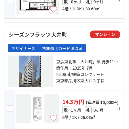
0ヶ月
0ヶ月
敷
礼
4階 / 1LDK / 30.60㎡
シーズンフラッツ大井町
マンション
デザイナーズ
初期費用カード決済可
京浜東北線「大井町」駅 徒歩11分
京急本線「立会川」駅 徒歩6分 東京
築年月：2025年 7月
モノレール「大井競馬場前」駅 徒
26.08㎡/鉄筋コンクリート
歩18分
東京都品川区東大井３丁目
14.3万円
(管理費 10,000円)
1ヶ月
0ヶ月
敷
礼
6階 / 1K / 26.08㎡