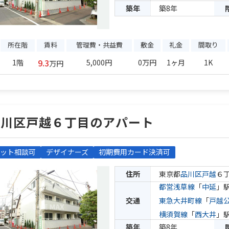
築年
築8年
所在階
賃料
管理費・共益費
敷金
礼金
間取り
9.3
1階
5,000円
0万円
1ヶ月
1K
万円
品川区戸越６丁目のアパート
ット相談可
デザイナーズ
初期費用カード決済可
住所
東京都
品川区
戸越
６
都営浅草線
「
中延
」駅
交通
東急大井町線
「
戸越
横須賀線
「
西大井
」駅
築年
築8年