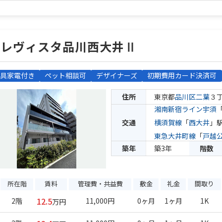
クレヴィスタ品川西大井Ⅱ
具家電付き
ペット相談可
デザイナーズ
初期費用カード決済可
住所
東京都
品川区
二葉
３
湘南新宿ライン宇須
交通
横須賀線
「
西大井
」駅
東急大井町線
「
戸越
築年
築3年
階数
所在階
賃料
管理費・共益費
敷金
礼金
間取り
12.5
2階
11,000円
0ヶ月
1ヶ月
1K
万円