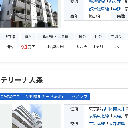
交通
横須賀線
「
西大井
」駅
都営浅草線
「
中延
」駅
築年
築17年
階数
所在階
賃料
管理費・共益費
敷金
礼金
間取り
9.1
4階
10,000円
0万円
1ヶ月
1K
万円
カテリーナ大森
具家電付き
初期費用カード決済可
パノラマ
住所
東京都
品川区
南大井
京浜東北線
「
大森
」駅
交通
京急本線
「
大森海岸