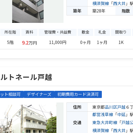
横須賀線
「
西大井
」駅
築年
築28年
階数
所在階
賃料
管理費・共益費
敷金
礼金
間取り
9.2
5階
11,000円
0ヶ月
1ヶ月
1K
万円
パルトネール戸越
ット相談可
デザイナーズ
初期費用カード決済可
住所
東京都
品川区
戸越
６
都営浅草線
「
中延
」駅
交通
東急大井町線
「
戸越
横須賀線
「
西大井
」駅