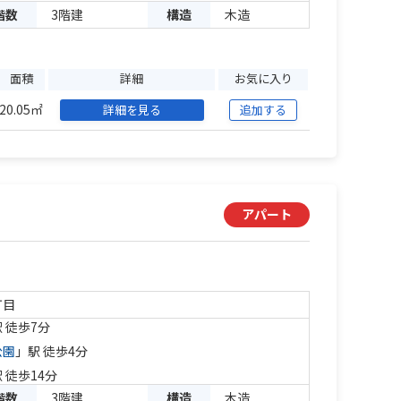
階数
3階建
構造
木造
面積
詳細
お気に入り
20.05㎡
詳細を見る
追加する
アパート
丁目
 徒歩7分
公園
」駅 徒歩4分
 徒歩14分
階数
3階建
構造
木造