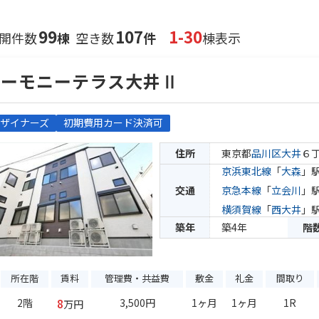
99
107
1-30
開件数
棟
空き数
件
棟表示
ハーモニーテラス大井Ⅱ
ザイナーズ
初期費用カード決済可
住所
東京都
品川区
大井
６
京浜東北線
「
大森
」駅
交通
京急本線
「
立会川
」駅
横須賀線
「
西大井
」駅
築年
築4年
階
所在階
賃料
管理費・共益費
敷金
礼金
間取り
8
2階
3,500円
1ヶ月
1ヶ月
1R
万円