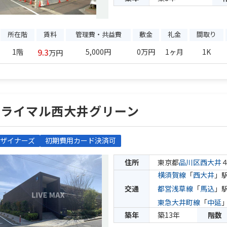
所在階
賃料
管理費・共益費
敷金
礼金
間取り
9.3
1階
5,000円
0万円
1ヶ月
1K
万円
プライマル西大井グリーン
ザイナーズ
初期費用カード決済可
住所
東京都
品川区
西大井
横須賀線
「
西大井
」駅
交通
都営浅草線
「
馬込
」駅
東急大井町線
「
中延
築年
築13年
階数