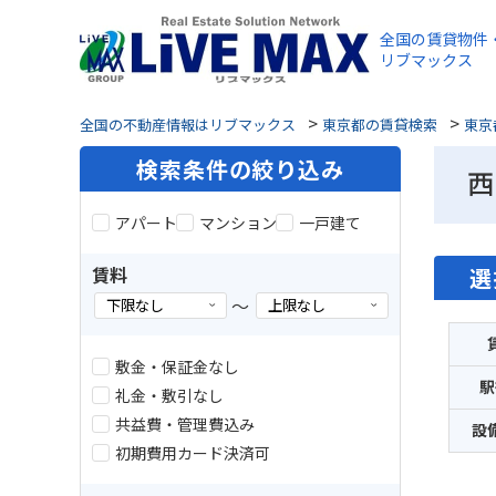
全国の賃貸物件
リブマックス
>
>
全国の不動産情報はリブマックス
東京都の賃貸検索
東京
検索条件の絞り込み
西
アパート
マンション
一戸建て
賃料
選
～
敷金・保証金なし
駅
礼金・敷引なし
共益費・管理費込み
設
初期費用カード決済可