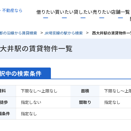
・不動産なら
借りたい
買いたい
貸したい
売りたい
店舗一覧
>
>
都の沿線から賃貸検索
JR埼京線の駅から検索
西大井駅の賃貸物件一
大井駅の賃貸物件一覧
択中の検索条件
賃料
下限なし～上限なし
面積
下限なし～上
徒歩
指定しない
間取り
指定なし
備条件
指定なし