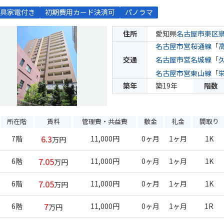
具家電付き
初期費用カード決済可
パノラマ
住所
愛知県
名古屋市東区
名古屋市営桜通線
「
交通
名古屋市営名城線
「
名古屋市営東山線
「
築年
築19年
階数
所在階
賃料
管理費・共益費
敷金
礼金
間取り
6.3
7階
11,000円
0ヶ月
1ヶ月
1K
万円
7.05
6階
11,000円
0ヶ月
1ヶ月
1K
万円
7.05
6階
11,000円
0ヶ月
1ヶ月
1K
万円
7
6階
11,000円
0ヶ月
1ヶ月
1R
万円