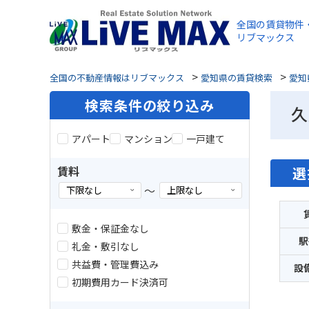
全国の賃貸物件
リブマックス
>
>
全国の不動産情報はリブマックス
愛知県の賃貸検索
愛知
検索条件の絞り込み
久
アパート
マンション
一戸建て
賃料
選
～
敷金・保証金なし
駅
礼金・敷引なし
共益費・管理費込み
設
初期費用カード決済可