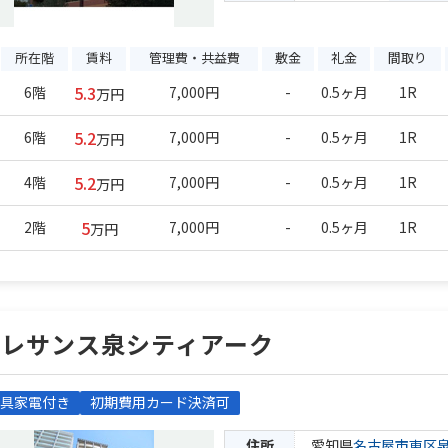
所在階
賃料
管理費・共益費
敷金
礼金
間取り
5.3
6階
7,000円
-
0.5ヶ月
1R
万円
5.2
6階
7,000円
-
0.5ヶ月
1R
万円
5.2
4階
7,000円
-
0.5ヶ月
1R
万円
5
2階
7,000円
-
0.5ヶ月
1R
万円
プレサンス泉シティアーク
具家電付き
初期費用カード決済可
住所
愛知県
名古屋市東区