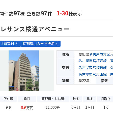
97
97
1-30
開件数
棟
空き数
件
棟表示
プレサンス桜通アベニュー
具家電付き
初期費用カード決済可
住所
愛知県
名古屋市東区
名古屋市営桜通線
「
交通
名古屋市営桜通線
「
名古屋市営東山線
「
築年
築22年
階数
所在階
賃料
管理費・共益費
敷金
礼金
間取り
6.6
9階
11,000円
0ヶ月
1ヶ月
1K
万円