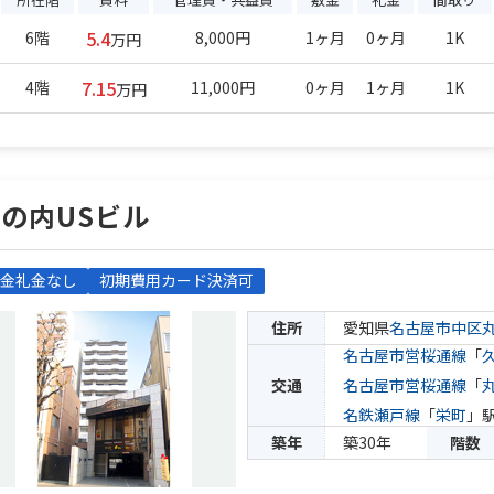
5.4
6階
8,000円
1ヶ月
0ヶ月
1K
万円
7.15
4階
11,000円
0ヶ月
1ヶ月
1K
万円
の内USビル
金礼金なし
初期費用カード決済可
住所
愛知県
名古屋市中区
名古屋市営桜通線
「
交通
名古屋市営桜通線
「
名鉄瀬戸線
「
栄町
」駅
築年
築30年
階数