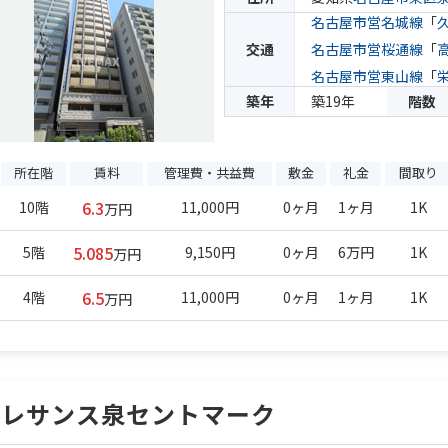
名古屋市営名城線
「
交通
名古屋市営桜通線
「
名古屋市営東山線
「
築年
築19年
階数
所在階
賃料
管理費・共益費
敷金
礼金
間取り
6.3
10階
11,000円
0ヶ月
1ヶ月
1K
万円
5.085
5階
9,150円
0ヶ月
6万円
1K
万円
6.5
4階
11,000円
0ヶ月
1ヶ月
1K
万円
プレサンス泉セントマーク