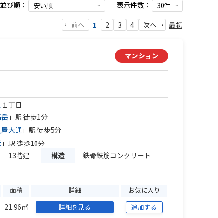
並び順：
表示件数：
前へ
最初
1
2
3
4
次へ
マンション
泉
１丁目
高岳
」駅 徒歩1分
久屋大通
」駅 徒歩5分
栄
」駅 徒歩10分
13階建
構造
鉄骨鉄筋コンクリート
面積
詳細
お気に入り
21.96㎡
詳細を見る
追加する