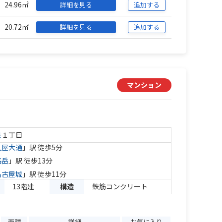
24.96㎡
詳細を見る
追加する
20.72㎡
詳細を見る
追加する
マンション
泉
１丁目
久屋大通
」駅 徒歩5分
高岳
」駅 徒歩13分
名古屋城
」駅 徒歩11分
13階建
構造
鉄筋コンクリート
面積
詳細
お気に入り