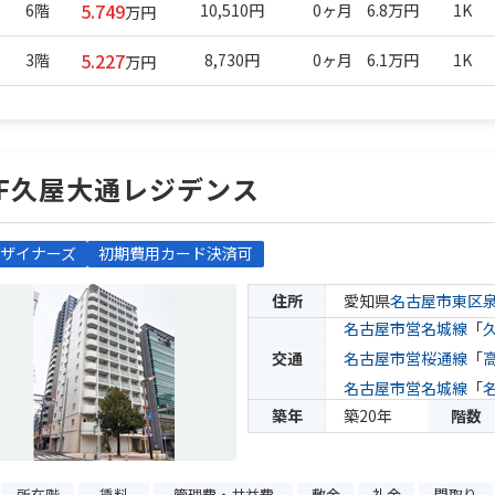
5.749
6階
10,510円
0ヶ月
6.8万円
1K
万円
5.227
3階
8,730円
0ヶ月
6.1万円
1K
万円
F久屋大通レジデンス
ザイナーズ
初期費用カード決済可
住所
愛知県
名古屋市東区
名古屋市営名城線
「
交通
名古屋市営桜通線
「
名古屋市営名城線
「
築年
築20年
階数
所在階
賃料
管理費・共益費
敷金
礼金
間取り