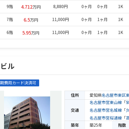
4.712
9階
8,880円
0ヶ月
0ヶ月
1K
万円
6.5
7階
11,000円
0ヶ月
1ヶ月
1K
万円
5.95
6階
11,000円
0ヶ月
1ヶ月
1K
万円
葵ビル
期費用カード決済可
住所
愛知県
名古屋市東区
名古屋市営東山線
「
交通
名古屋市営名城線
「
名古屋市営桜通線
「
築年
築25年
階数