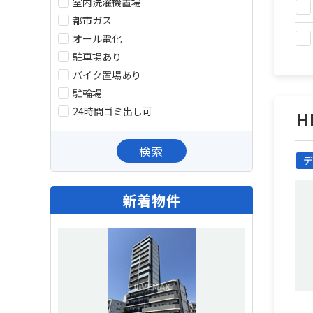
室内洗濯機置場
都市ガス
オール電化
駐車場あり
バイク置場あり
駐輪場
24時間ゴミ出し可
H
検索
デ
新着物件