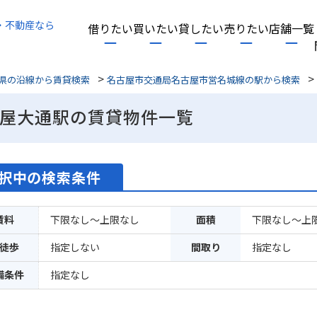
・不動産なら
借りたい
買いたい
貸したい
売りたい
店舗一覧
>
>
県の沿線から賃貸検索
名古屋市交通局名古屋市営名城線の駅から検索
屋大通駅の賃貸物件一覧
択中の検索条件
賃料
下限なし～上限なし
面積
下限なし～上
徒歩
指定しない
間取り
指定なし
備条件
指定なし