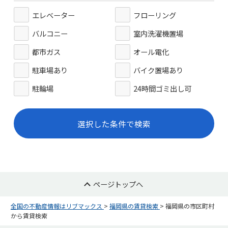
エレベーター
フローリング
バルコニー
室内洗濯機置場
都市ガス
オール電化
駐車場あり
バイク置場あり
駐輪場
24時間ゴミ出し可
選択した条件で検索
ページトップへ
全国の不動産情報はリブマックス
>
福岡県の賃貸検索
>
福岡県の市区町村
から賃貸検索