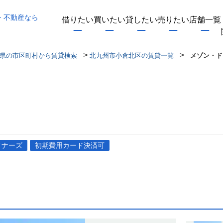
・不動産なら
借りたい
買いたい
貸したい
売りたい
店舗一覧
>
>
県の市区町村から賃貸検索
北九州市小倉北区の賃貸一覧
メゾン・ド
イナーズ
初期費用カード決済可