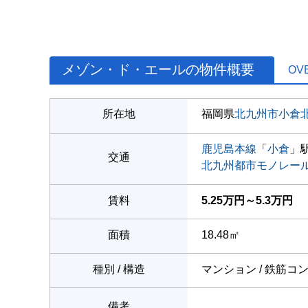
メゾン・ド・エールの物件概要
OV
所在地
福岡県
北九州市小倉
鹿児島本線
「
小倉
」駅
交通
北九州都市モノレー
賃料
5.25万円～5.3万円
面積
18.48㎡
種別 / 構造
マンション / 鉄筋コ
備考