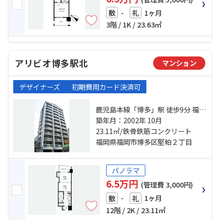
-
1ヶ月
敷
礼
3階 / 1K / 23.63㎡
アリビオ博多駅北
マンション
デザイナーズ
初期費用カード決済可
鹿児島本線「博多」駅 徒歩9分 福岡
市空港線「祇園」駅 徒歩10分 福岡
築年月：2002年 10月
市箱崎線「千代県庁口」駅 徒歩14
23.11㎡/鉄骨鉄筋コンクリート
分
福岡県福岡市博多区堅粕２丁目
パノラマ
6.5万円
(管理費 3,000円)
-
1ヶ月
敷
礼
12階 / 2K / 23.11㎡