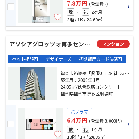
7.8万円
(管理費 -)
-
2ヶ月
敷
礼
3階 / 1K / 24.60㎡
アソシアグロッツォ博多セントラルタワー
マンション
ペット相談可
デザイナーズ
初期費用カード決済可
福岡市箱崎線「呉服町」駅 徒歩5分
福岡市空港線「中洲川端」駅 徒歩5
築年月：2008年 1月
分 福岡市空港線「祇園」駅 徒歩13
24.85㎡/鉄骨鉄筋コンクリート
分
福岡県福岡市博多区綱場町
パノラマ
6.4万円
(管理費 3,000円)
-
1ヶ月
敷
礼
13階 / 1K / 24.85㎡