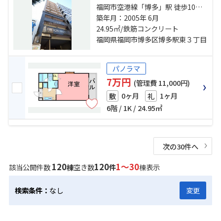
福岡市空港線「博多」駅 徒歩10分
山陽新幹線「博多」駅 徒歩10分 福
築年月：2005年 6月
岡市空港線「東比恵」駅 徒歩9分
24.95㎡/鉄筋コンクリート
福岡県福岡市博多区博多駅東３丁目
パノラマ
7万円
(管理費 11,000円)
0ヶ月
1ヶ月
敷
礼
6階 / 1K / 24.95㎡
次の30件へ
120
120
1～30
該当公開件数
棟
空き数
件
棟表示
検索条件：
なし
変更