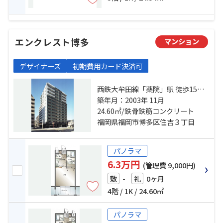
エンクレスト博多
マンション
デザイナーズ
初期費用カード決済可
西鉄大牟田線「薬院」駅 徒歩15分
鹿児島本線「博多」駅 徒歩17分 西
築年月：2003年 11月
鉄大牟田線「西鉄平尾」駅 徒歩25
24.60㎡/鉄骨鉄筋コンクリート
分
福岡県福岡市博多区住吉３丁目
パノラマ
6.3万円
(管理費 9,000円)
-
0ヶ月
敷
礼
4階 / 1K / 24.60㎡
パノラマ