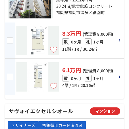
市空港線「博多」駅 徒歩10分
30.24㎡/鉄骨鉄筋コンクリート
福岡県福岡市博多区祇園町
8.3万円
(管理費 8,000円)
0ヶ月
1ヶ月
敷
礼
11階 / 1R / 30.24㎡
6.1万円
(管理費 8,000円)
0ヶ月
1ヶ月
敷
礼
4階 / 1R / 20.16㎡
サヴォイエクセルシオール
マンション
デザイナーズ
初期費用カード決済可