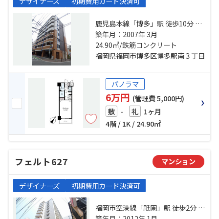
デザイナーズ
初期費用カード決済可
鹿児島本線「博多」駅 徒歩10分 福
岡市空港線「東比恵」駅 徒歩13分
築年月：2007年 3月
福岡市七隈線「櫛田神社前」駅 徒
24.90㎡/鉄筋コンクリート
歩26分
福岡県福岡市博多区博多駅南３丁目
パノラマ
6万円
(管理費 5,000円)
-
1ヶ月
敷
礼
4階 / 1K / 24.90㎡
フェルト627
マンション
デザイナーズ
初期費用カード決済可
福岡市空港線「祇園」駅 徒歩2分 鹿
児島本線「博多」駅 徒歩10分 福岡
築年月：2012年 1月