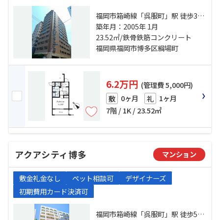
福岡市箱崎線「呉服町」駅 徒歩3分
福岡市空港線「中洲川端」駅 徒歩5
築年月：2005年 1月
分 福岡市空港線「祇園」駅 徒歩10
23.52㎡/鉄骨鉄筋コンクリート
分
福岡県福岡市博多区綱場町
6.2万円
(管理費 5,000円)
0ヶ月
1ヶ月
敷
礼
7階 / 1K / 23.52㎡
アクアシティ博多
マンション
敷金礼金なし
ペット相談可
デザイナーズ
初期費用カード決済可
福岡市箱崎線「呉服町」駅 徒歩5分