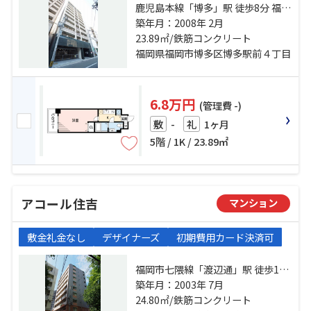
鹿児島本線「博多」駅 徒歩8分 福岡
市七隈線「博多」駅 徒歩8分 福岡市
築年月：2008年 2月
七隈線「櫛田神社前」駅 徒歩18分
23.89㎡/鉄筋コンクリート
福岡県福岡市博多区博多駅前４丁目
6.8万円
(管理費 -)
-
1ヶ月
敷
礼
5階 / 1K / 23.89㎡
アコール住吉
マンション
敷金礼金なし
デザイナーズ
初期費用カード決済可
福岡市七隈線「渡辺通」駅 徒歩10
分 西鉄大牟田線「薬院」駅 徒歩13
築年月：2003年 7月
分 福岡市七隈線「天神南」駅 徒歩
24.80㎡/鉄筋コンクリート