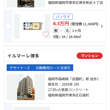
福岡県福岡市博多区博多駅前４丁目
パノラマ
6.3万円
(管理費 11,000円)
-
1ヶ月
敷
礼
5階 / 1K / 24.09㎡
イルマーレ博多
マンション
デザイナーズ
初期費用カード決済可
福岡市箱崎線「呉服町」駅 徒歩12
分 福岡市箱崎線「千代県庁口」
築年月：2009年 3月
駅 徒歩14分 福岡市空港線「中洲川
27.85㎡/鉄筋コンクリート
端」駅 徒歩19分
福岡県福岡市博多区石城町