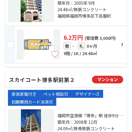
福岡市箱崎線「千代県庁口」駅 徒
築年月：2005年 9月
歩9分 福岡市空港線「中洲川端」
24.48㎡/鉄筋コンクリート
駅 徒歩13分
福岡県福岡市博多区下呉服町
6.2万円
(管理費 3,000円)
-
0ヶ月
敷
礼
9階 / 1K / 24.48㎡
スカイコート博多駅前第２
マンション
家具家電付き
ペット相談可
デザイナーズ
初期費用カード決済可
福岡市空港線「博多」駅 徒歩9分 鹿
児島本線「博多」駅 徒歩9分 福岡市
築年月：2008年 11月
七隈線「櫛田神社前」駅 徒歩17分
24.09㎡/鉄骨鉄筋コンクリート