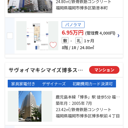
14分 福岡市箱崎線「呉服町」駅 徒
24.80㎡/鉄骨鉄筋コンクリート
歩15分
福岡県福岡市博多区築港本町
パノラマ
6.95万円
(管理費 4,000円)
-
1ヶ月
敷
礼
8階 / 1R / 24.80㎡
サヴォイマキシマイズ博多ステーション
マンション
家具家電付き
デザイナーズ
初期費用カード決済可
鹿児島本線「博多」駅 徒歩5分 福岡
市空港線「博多」駅 徒歩5分 福岡市
築年月：2005年 7月
七隈線「博多」駅 徒歩5分
23.42㎡/鉄骨鉄筋コンクリート
福岡県福岡市博多区博多駅前４丁目