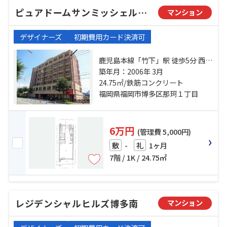
ピュアドームサンミッシェル博多
マンション
デザイナーズ
初期費用カード決済可
鹿児島本線「竹下」駅 徒歩5分 西鉄
大牟田線「大橋」駅 徒歩23分 西鉄
築年月：2006年 3月
大牟田線「高宮」駅 徒歩35分
24.75㎡/鉄筋コンクリート
福岡県福岡市博多区那珂１丁目
6万円
(管理費 5,000円)
-
1ヶ月
敷
礼
7階 / 1K / 24.75㎡
レジデンシャルヒルズ博多南
マンション