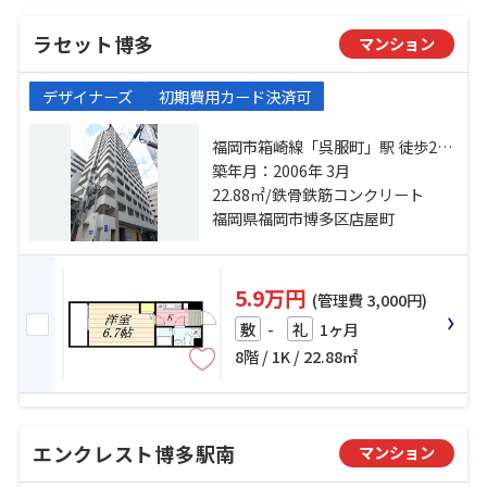
ラセット博多
マンション
デザイナーズ
初期費用カード決済可
福岡市箱崎線「呉服町」駅 徒歩2分
福岡市空港線「中洲川端」駅 徒歩5
築年月：2006年 3月
22.88㎡/鉄骨鉄筋コンクリート
分 鹿児島本線「博多」駅 徒歩19分
福岡県福岡市博多区店屋町
5.9万円
(管理費 3,000円)
-
1ヶ月
敷
礼
8階 / 1K / 22.88㎡
エンクレスト博多駅南
マンション