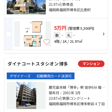
鹿児島本線「竹下」駅 徒歩29分
21.97㎡/鉄骨造
福岡県福岡市博多区比恵町
5万円
(管理費 5,500円)
-
-
敷
礼
4階 / 1K / 21.97㎡
ダイナコートスタシオン博多
マンション
デザイナーズ
初期費用カード決済可
鹿児島本線「博多」駅 徒歩6分 福岡
市空港線「祇園」駅 徒歩15分 福岡
築年月：2001年 3月
市空港線「東比恵」駅 徒歩22分
23.87㎡/鉄筋コンクリート
福岡県福岡市博多区博多駅前４丁目