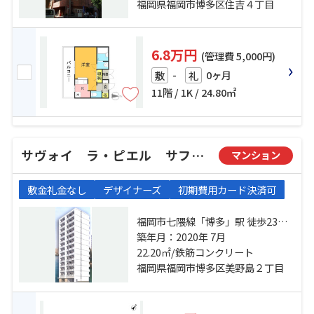
17分
福岡県福岡市博多区住吉４丁目
6.8万円
(管理費 5,000円)
-
0ヶ月
敷
礼
11階 / 1K / 24.80㎡
サヴォイ ラ・ピエル サフィール
マンション
敷金礼金なし
デザイナーズ
初期費用カード決済可
福岡市七隈線「博多」駅 徒歩23分
西鉄大牟田線「西鉄平尾」駅 徒歩
築年月：2020年 7月
15分 西鉄大牟田線「高宮」駅 徒歩
22.20㎡/鉄筋コンクリート
23分
福岡県福岡市博多区美野島２丁目