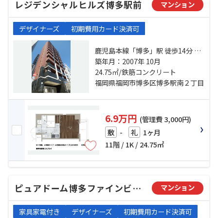
レジデンシャルヒルズ博多駅前
マンション
デザイナーズ
初期費用カード決済可
鹿児島本線「博多」駅 徒歩14分 福
岡市空港線「東比恵」駅 徒歩15分
築年月：2007年 10月
西鉄大牟田線「西鉄平尾」駅 徒歩
24.75㎡/鉄筋コンクリート
20分
福岡県福岡市博多区博多駅南２丁目
6.9万円
(管理費 3,000円)
-
1ヶ月
敷
礼
11階 / 1K / 24.75㎡
ピュアドーム博多ファインビュー
マンション
家具家電付き
デザイナーズ
初期費用カード決済可