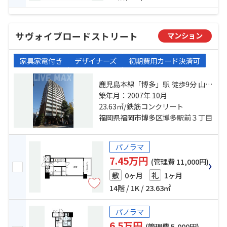
サヴォイブロードストリート
マンション
家具家電付き
デザイナーズ
初期費用カード決済可
鹿児島本線「博多」駅 徒歩9分 山陽
新幹線「博多」駅 徒歩9分 西鉄大牟
築年月：2007年 10月
田線「薬院」駅 徒歩20分
23.63㎡/鉄筋コンクリート
福岡県福岡市博多区博多駅前３丁目
パノラマ
7.45万円
(管理費 11,000円)
0ヶ月
1ヶ月
敷
礼
14階 / 1K / 23.63㎡
パノラマ
6.5万円
(管理費 5,000円)