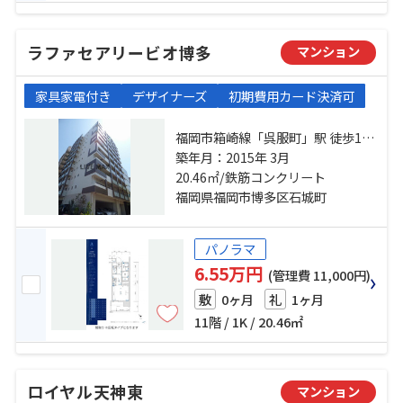
ラファセアリービオ博多
マンション
家具家電付き
デザイナーズ
初期費用カード決済可
福岡市箱崎線「呉服町」駅 徒歩11
分 福岡市空港線「中洲川端」駅 徒
築年月：2015年 3月
歩17分 福岡市箱崎線「千代県庁
20.46㎡/鉄筋コンクリート
口」駅 徒歩16分
福岡県福岡市博多区石城町
パノラマ
6.55万円
(管理費 11,000円)
0ヶ月
1ヶ月
敷
礼
11階 / 1K / 20.46㎡
ロイヤル天神東
マンション