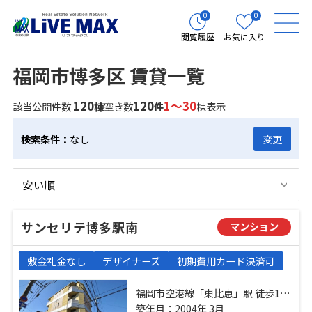
0
0
閲覧履歴
お気に入り
福岡市博多区 賃貸一覧
120
120
1～30
該当公開件数
棟
空き数
件
棟表示
検索条件：
なし
変更
サンセリテ博多駅南
マンション
敷金礼金なし
デザイナーズ
初期費用カード決済可
福岡市空港線「東比恵」駅 徒歩10
分 鹿児島本線「博多」駅 徒歩14分
築年月：2004年 3月