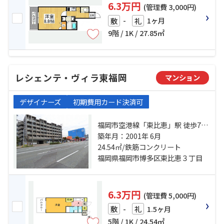
6.3万円
(管理費 3,000円)
-
1ヶ月
敷
礼
9階 / 1K / 27.85㎡
レシェンテ・ヴィラ東福岡
マンション
デザイナーズ
初期費用カード決済可
福岡市空港線「東比恵」駅 徒歩7分
鹿児島本線「博多」駅 徒歩20分 鹿
築年月：2001年 6月
児島本線「吉塚」駅 徒歩22分
24.54㎡/鉄筋コンクリート
福岡県福岡市博多区東比恵３丁目
6.3万円
(管理費 5,000円)
-
1.5ヶ月
敷
礼
5階 / 1K / 24.54㎡