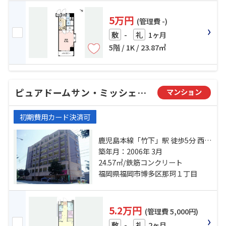
5万円
(管理費 -)
-
1ヶ月
敷
礼
5階 / 1K / 23.87㎡
ピュアドームサン・ミッシェル博多
マンション
初期費用カード決済可
鹿児島本線「竹下」駅 徒歩5分 西鉄
大牟田線「大橋」駅 徒歩24分 西鉄
築年月：2006年 3月
大牟田線「高宮」駅 徒歩35分
24.57㎡/鉄筋コンクリート
福岡県福岡市博多区那珂１丁目
5.2万円
(管理費 5,000円)
-
2ヶ月
敷
礼