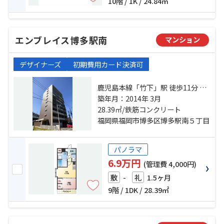
10階 / 1K / 24.84㎡
エンブレイス博多駅南
マンション
デザイナーズ
初期費用カード決済可
鹿児島本線「竹下」駅 徒歩11分 鹿
児島本線「博多」駅 徒歩26分 西鉄
築年月：2014年 3月
大牟田線「高宮」駅 徒歩21分
28.39㎡/鉄筋コンクリート
福岡県福岡市博多区博多駅南５丁目
パノラマ
6.9万円
(管理費 4,000円)
-
1.5ヶ月
敷
礼
9階 / 1DK / 28.39㎡