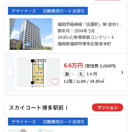
デザイナーズ
初期費用カード決済可
福岡市箱崎線「呉服町」駅 徒歩10
分 福岡市空港線「天神」駅 徒歩15
築年月：2004年 5月
分 福岡市空港線「中洲川端」駅 徒
34.85㎡/鉄骨鉄筋コンクリート
歩14分
福岡県福岡市博多区築港本町
6.6万円
(管理費 3,000円)
-
1ヶ月
敷
礼
11階 / 1LDK / 34.85㎡
スカイコート博多駅前Ⅰ
マンション
デザイナーズ
初期費用カード決済可