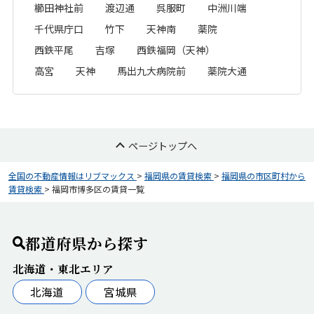
櫛田神社前
渡辺通
呉服町
中洲川端
千代県庁口
竹下
天神南
薬院
西鉄平尾
吉塚
西鉄福岡（天神）
高宮
天神
馬出九大病院前
薬院大通
ページトップへ
全国の不動産情報はリブマックス
>
福岡県の賃貸検索
>
福岡県の市区町村から
賃貸検索
>
福岡市博多区の賃貸一覧
都道府県から探す
北海道・東北エリア
北海道
宮城県