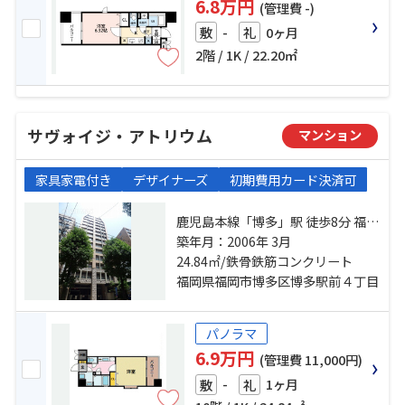
6.8万円
(管理費 -)
-
0ヶ月
敷
礼
2階 / 1K / 22.20㎡
サヴォイジ・アトリウム
マンション
家具家電付き
デザイナーズ
初期費用カード決済可
鹿児島本線「博多」駅 徒歩8分 福岡
市空港線「博多」駅 徒歩8分 福岡市
築年月：2006年 3月
七隈線「博多」駅 徒歩8分
24.84㎡/鉄骨鉄筋コンクリート
福岡県福岡市博多区博多駅前４丁目
パノラマ
6.9万円
(管理費 11,000円)
-
1ヶ月
敷
礼