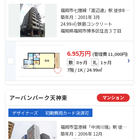
福岡市七隈線「渡辺通」駅 徒歩8分
福岡市七隈線「櫛田神社前」駅 徒
築年月：2001年 3月
歩12分 鹿児島本線「博多」駅 徒歩
24.99㎡/鉄筋コンクリート
10分
福岡県福岡市博多区住吉３丁目
6.95万円
(管理費 11,000円)
0ヶ月
1ヶ月
敷
礼
7階 / 1K / 24.99㎡
アーバンパーク天神東
マンション
デザイナーズ
初期費用カード決済可
福岡市空港線「中洲川端」駅 徒歩
12分 福岡市空港線「天神」駅 徒歩
築年月：2006年 12月