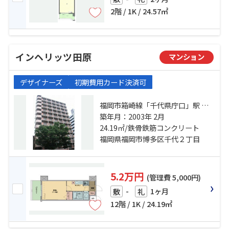
2階 / 1K / 24.57㎡
インヘリッツ田原
マンション
デザイナーズ
初期費用カード決済可
福岡市箱崎線「千代県庁口」駅 徒
歩1分 福岡市箱崎線「呉服町」駅 徒
築年月：2003年 2月
歩7分 福岡市箱崎線「中洲川端」
24.19㎡/鉄骨鉄筋コンクリート
駅 徒歩12分
福岡県福岡市博多区千代２丁目
5.2万円
(管理費 5,000円)
-
1ヶ月
敷
礼
12階 / 1K / 24.19㎡