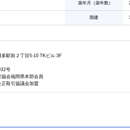
築年月（築年数）
階建
駅前２丁目5-10 TKビル 3F
032号
産協会福岡県本部会員
公正取引協議会加盟