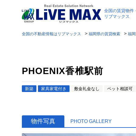
全国の賃貸物件
リブマックス
>
>
全国の不動産情報はリブマックス
福岡県の賃貸検索
福岡
PHOENIX香椎駅前
新築
家具家電付き
敷金礼金なし
ペット相談可
物件写真
PHOTO GALLERY