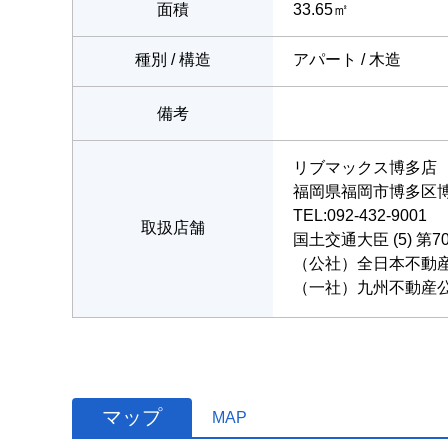
面積
33.65㎡
種別 / 構造
アパート / 木造
備考
リブマックス博多店
福岡県福岡市博多区博多
TEL:092-432-9001
取扱店舗
国土交通大臣 (5) 第7
（公社）全日本不動
（一社）九州不動産
マップ
MAP