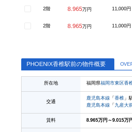
8.965
2階
11,000円
万円
8.965
2階
11,000円
万円
PHOENIX香椎駅前の物件概要
OVE
所在地
福岡県
福岡市東区
香
鹿児島本線
「
香椎
」駅
交通
鹿児島本線
「
九産大
賃料
8.965万円～9.015万