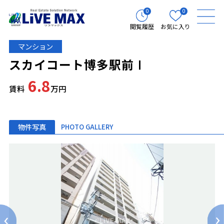
0
0
閲覧履歴
お気に入り
マンション
スカイコート博多駅前Ⅰ
6.8
賃料
万円
物件写真
PHOTO GALLERY