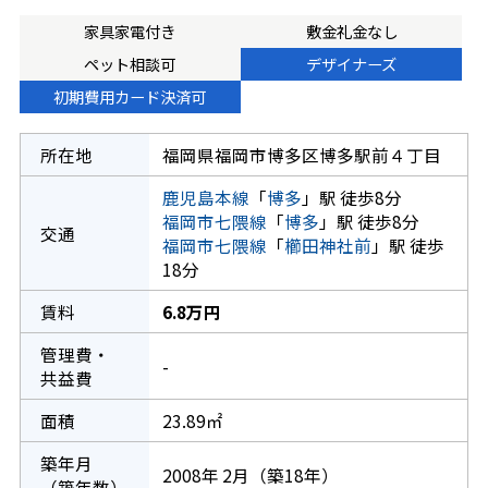
家具家電付き
敷金礼金なし
ペット相談可
デザイナーズ
初期費用カード決済可
所在地
福岡県福岡市博多区博多駅前４丁目
鹿児島本線
「
博多
」駅 徒歩8分
福岡市七隈線
「
博多
」駅 徒歩8分
交通
福岡市七隈線
「
櫛田神社前
」駅 徒歩
18分
賃料
6.8万円
管理費・
-
共益費
面積
23.89㎡
築年月
2008年 2月（築18年）
（築年数）