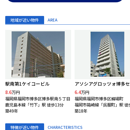
地域が近い物件
AREA
駅南第1ケイコービル
8.6
6.4
万円
万円
福岡県福岡市博多区博多駅南５丁目
福岡県福岡市博多区綱場町
鹿児島本線「竹下」駅 徒歩13分
福岡市箱崎線「呉服町」駅 徒
築49年
築18年
特徴が近い物件
CHARACTERISTICS