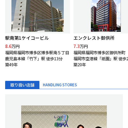
駅南第1ケイコービル
エンクレスト御供所
8.6
7.3
万円
万円
福岡県福岡市博多区博多駅南５丁目
福岡県福岡市博多区御供所町
鹿児島本線「竹下」駅 徒歩13分
福岡市空港線「祇園」駅 徒歩
築49年
築20年
取り扱い店舗
HANDLING STORES