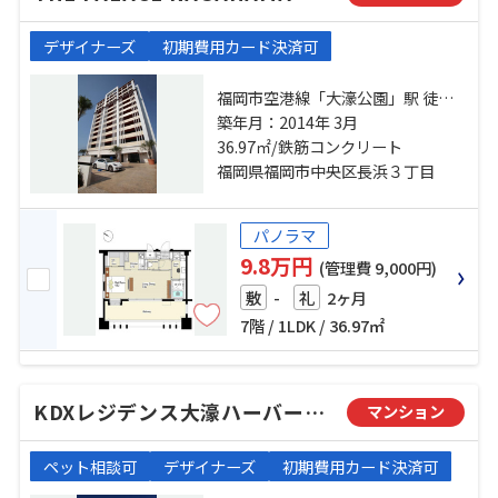
デザイナーズ
初期費用カード決済可
福岡市空港線「大濠公園」駅 徒歩
14分 福岡市空港線「赤坂」駅 徒歩
築年月：2014年 3月
12分 福岡市空港線「唐人町」駅 徒
36.97㎡/鉄筋コンクリート
歩23分
福岡県福岡市中央区長浜３丁目
パノラマ
9.8万円
(管理費 9,000円)
-
2ヶ月
敷
礼
7階 / 1LDK / 36.97㎡
KDXレジデンス大濠ハーバービュータワー
マンション
ペット相談可
デザイナーズ
初期費用カード決済可