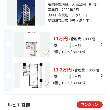
福岡市空港線「大濠公園」駅 徒歩9
分 福岡市空港線「赤坂」駅 徒歩13
築年月：2009年 3月
分 福岡市空港線「唐人町」駅 徒歩
38.41㎡/鉄筋コンクリート
20分
福岡県福岡市中央区港１丁目
11万円
(管理費 6,000円)
-
1ヶ月
敷
礼
7階 / 1LDK / 38.41㎡
11.2万円
(管理費 6,000円)
-
1ヶ月
敷
礼
6階 / 1LDK / 38.41㎡
ルピエ舞鶴
マンション