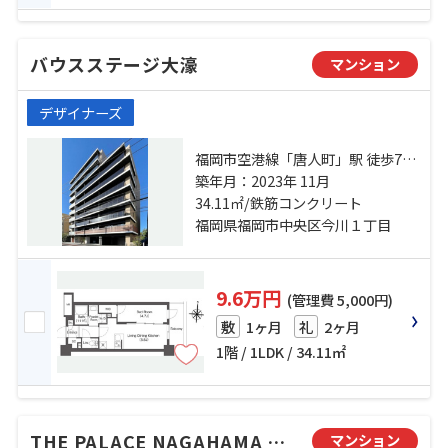
バウスステージ大濠
マンション
デザイナーズ
福岡市空港線「唐人町」駅 徒歩7分
福岡市空港線「西新」駅 徒歩15分
築年月：2023年 11月
福岡市空港線「大濠公園」駅 徒歩
34.11㎡/鉄筋コンクリート
16分
福岡県福岡市中央区今川１丁目
9.6万円
(管理費 5,000円)
1ヶ月
2ヶ月
敷
礼
1階 / 1LDK / 34.11㎡
THE PALACE NAGAHAMA BAY
マンション