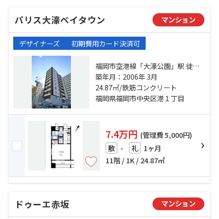
パリス大濠ベイタウン
マンション
デザイナーズ
初期費用カード決済可
福岡市空港線「大濠公園」駅 徒歩
10分 福岡市空港線「赤坂」駅 徒歩
築年月：2006年 3月
12分 福岡市空港線「天神」駅 徒歩
24.87㎡/鉄筋コンクリート
20分
福岡県福岡市中央区港１丁目
7.4万円
(管理費 5,000円)
-
1ヶ月
敷
礼
11階 / 1K / 24.87㎡
ドゥーエ赤坂
マンション