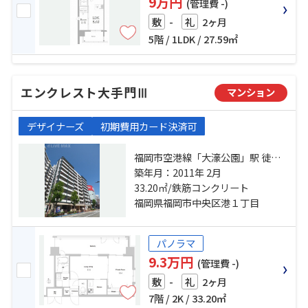
9万円
(管理費 -)
-
2ヶ月
敷
礼
5階 / 1LDK / 27.59㎡
エンクレスト大手門Ⅲ
マンション
デザイナーズ
初期費用カード決済可
福岡市空港線「大濠公園」駅 徒歩8
分 福岡市空港線「赤坂」駅 徒歩9分
築年月：2011年 2月
福岡市空港線「天神」駅 徒歩18分
33.20㎡/鉄筋コンクリート
福岡県福岡市中央区港１丁目
パノラマ
9.3万円
(管理費 -)
-
2ヶ月
敷
礼
7階 / 2K / 33.20㎡