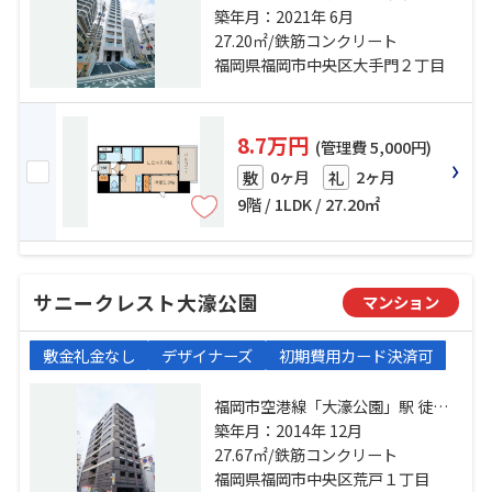
岡市空港線「大濠公園」駅 徒歩7分
築年月：2021年 6月
西鉄大牟田線「西鉄福岡（天神）」
27.20㎡/鉄筋コンクリート
駅 徒歩20分
福岡県福岡市中央区大手門２丁目
8.7万円
(管理費 5,000円)
0ヶ月
2ヶ月
敷
礼
9階 / 1LDK / 27.20㎡
サニークレスト大濠公園
マンション
敷金礼金なし
デザイナーズ
初期費用カード決済可
福岡市空港線「大濠公園」駅 徒歩4
分 福岡市空港線「唐人町」駅 徒歩
築年月：2014年 12月
12分 福岡市空港線「赤坂」駅 徒歩
27.67㎡/鉄筋コンクリート
16分
福岡県福岡市中央区荒戸１丁目