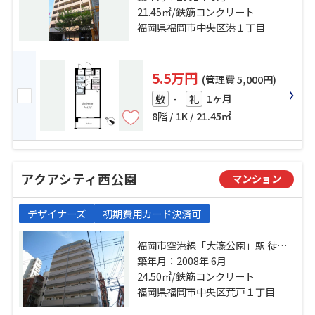
13分 福岡市空港線「天神」駅 徒歩
21.45㎡/鉄筋コンクリート
22分
福岡県福岡市中央区港１丁目
5.5万円
(管理費 5,000円)
-
1ヶ月
敷
礼
8階 / 1K / 21.45㎡
アクアシティ西公園
マンション
デザイナーズ
初期費用カード決済可
福岡市空港線「大濠公園」駅 徒歩5
分 福岡市空港線「唐人町」駅 徒歩
築年月：2008年 6月
10分 福岡市空港線「赤坂」駅 徒歩
24.50㎡/鉄筋コンクリート
22分
福岡県福岡市中央区荒戸１丁目