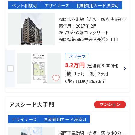
ペット相談可
デザイナーズ
初期費用カード決済可
福岡市空港線「赤坂」駅 徒歩6分 福
岡市空港線「大濠公園」駅 徒歩14
築年月：2017年 2月
分 福岡市空港線「天神」駅 徒歩18
26.73㎡/鉄筋コンクリート
分
福岡県福岡市中央区長浜２丁目
パノラマ
8.2万円
(管理費 3,000円)
1ヶ月
2ヶ月
敷
礼
6階 / 1LDK / 26.73㎡
アスシード大手門
マンション
デザイナーズ
初期費用カード決済可
福岡市空港線「赤坂」駅 徒歩8分 福