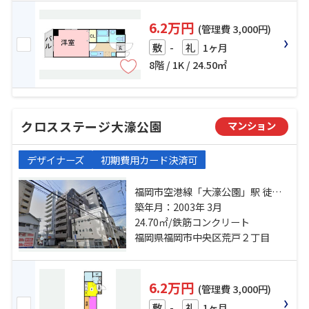
6.2万円
(管理費 3,000円)
-
1ヶ月
敷
礼
8階 / 1K / 24.50㎡
クロスステージ大濠公園
マンション
デザイナーズ
初期費用カード決済可
福岡市空港線「大濠公園」駅 徒歩4
分 福岡市空港線「唐人町」駅 徒歩
築年月：2003年 3月
10分 福岡市空港線「赤坂」駅 徒歩
24.70㎡/鉄筋コンクリート
20分
福岡県福岡市中央区荒戸２丁目
6.2万円
(管理費 3,000円)
-
1ヶ月
敷
礼