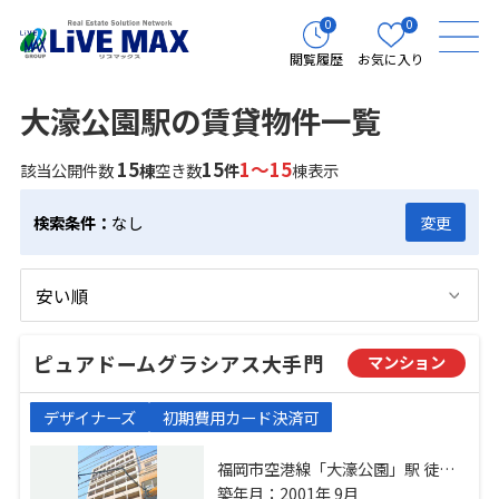
0
0
閲覧履歴
お気に入り
大濠公園駅の賃貸物件一覧
15
15
1～15
該当公開件数
棟
空き数
件
棟表示
検索条件：
なし
変更
ピュアドームグラシアス大手門
マンション
デザイナーズ
初期費用カード決済可
福岡市空港線「大濠公園」駅 徒歩
10分 福岡市空港線「赤坂」駅 徒歩
築年月：2001年 9月