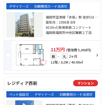
デザイナーズ
初期費用カード決済可
福岡市空港線「赤坂」駅 徒歩5分 福
岡市空港線「天神」駅 徒歩11分 福
築年月：1996年 8月
岡市空港線「大濠公園」駅 徒歩18
40.00㎡/鉄骨鉄筋コンクリート
分
福岡県福岡市中央区舞鶴２丁目
11万円
(管理費 5,000円)
-
2ヶ月
敷
礼
11階 / 1LDK / 40.00㎡
レジディア西新
マンション
ペット相談可
デザイナーズ
初期費用カード決済可