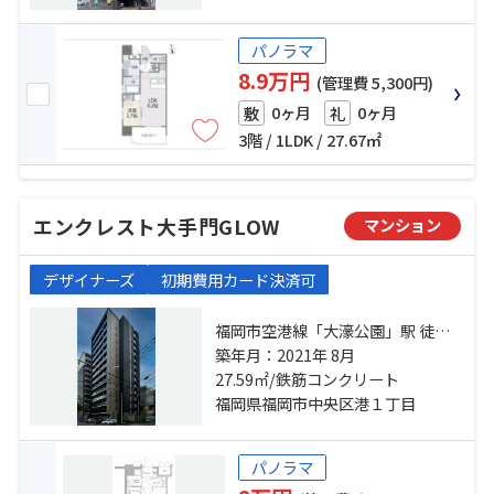
パノラマ
8.9万円
(管理費 5,300円)
0ヶ月
0ヶ月
敷
礼
3階 / 1LDK / 27.67㎡
エンクレスト大手門GLOW
マンション
デザイナーズ
初期費用カード決済可
福岡市空港線「大濠公園」駅 徒歩
10分 福岡市空港線「赤坂」駅 徒歩
築年月：2021年 8月
12分 福岡市空港線「天神」駅 徒歩
27.59㎡/鉄筋コンクリート
22分
福岡県福岡市中央区港１丁目
パノラマ