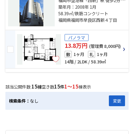
福岡市空港線「西新」駅 徒歩2分 福
岡市空港線「唐人町」駅 徒歩15分
築年月：2008年 1月
福岡市空港線「大濠公園」駅 徒歩
58.39㎡/鉄筋コンクリート
23分
福岡県福岡市早良区西新４丁目
パノラマ
13.8万円
(管理費 8,000円)
1ヶ月
1ヶ月
敷
礼
14階 / 2LDK / 58.39㎡
15
15
1～15
該当公開件数
棟
空き数
件
棟表示
検索条件：
なし
変更