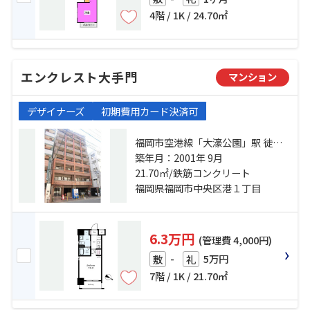
4階 / 1K / 24.70㎡
エンクレスト大手門
マンション
デザイナーズ
初期費用カード決済可
福岡市空港線「大濠公園」駅 徒歩9
分 福岡市空港線「赤坂」駅 徒歩14
築年月：2001年 9月
分 福岡市空港線「唐人町」駅 徒歩
21.70㎡/鉄筋コンクリート
19分
福岡県福岡市中央区港１丁目
6.3万円
(管理費 4,000円)
-
5万円
敷
礼
7階 / 1K / 21.70㎡