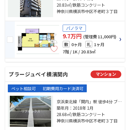
20.83㎡/鉄筋コンクリート
分 京浜東北線「石川町」駅 徒歩8分
神奈川県横浜市中区不老町３丁目
パノラマ
9.7万円
(管理費 11,000円)
0ヶ月
1ヶ月
敷
礼
7階 / 1K / 20.83㎡
プラージュベイ横濱関内
マンション
ペット相談可
初期費用カード決済可
京浜東北線「関内」駅 徒歩4分 ブル
ーライン「伊勢佐木長者町」駅 徒
築年月：2018年 1月
歩6分 みなとみらい線「日本大通
28.68㎡/鉄筋コンクリート
り」駅 徒歩15分
神奈川県横浜市中区不老町３丁目