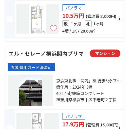
パノラマ
10.5万円
(管理費 8,000円)
1ヶ月
1ヶ月
敷
礼
4階 / 1K / 28.68㎡
エル・セレーノ横浜関内プリマ
マンション
初期費用カード決済可
京浜東北線「関内」駅 徒歩5分 ブル
ーライン「伊勢佐木長者町」駅 徒
築年月：2024年 3月
歩3分 京浜東北線「石川町」駅 徒歩
40.17㎡/鉄筋コンクリート
13分
神奈川県横浜市中区不老町２丁目
パノラマ
17.9万円
(管理費 15,000円)