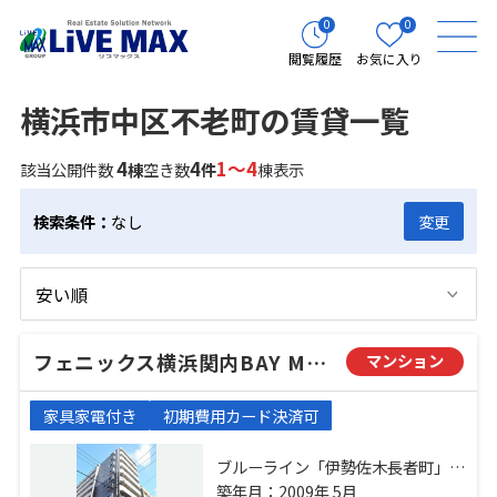
0
0
閲覧履歴
お気に入り
横浜市中区不老町の賃貸一覧
4
4
1～4
該当公開件数
棟
空き数
件
棟表示
検索条件：
なし
変更
フェニックス横浜関内BAY MARKS
マンション
家具家電付き
初期費用カード決済可
ブルーライン「伊勢佐木長者町」
駅 徒歩3分 根岸線「関内」駅 徒歩6
築年月：2009年 5月