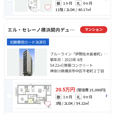
1ヶ月
0ヶ月
敷
礼
11階 / 2LDK / 40.17㎡
エル・セレーノ横浜関内デューエ
マンション
初期費用カード決済可
ブルーライン「伊勢佐木長者町」
駅 徒歩4分 京浜東北線「関内」
築年月：2023年 4月
駅 徒歩4分 みなとみらい線「日本大
54.22㎡/鉄筋コンクリート
通り」駅 徒歩14分
神奈川県横浜市中区不老町２丁目
20.5万円
(管理費 15,000円)
1ヶ月
0ヶ月
敷
礼
3階 / 2LDK / 54.22㎡