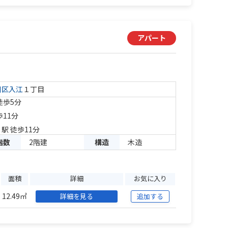
アパート
川区
入江
１丁目
徒歩5分
歩11分
」駅 徒歩11分
階数
2階建
構造
木造
面積
詳細
お気に入り
12.49㎡
詳細を見る
追加する