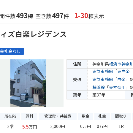
493
497
1-30
開件数
棟
空き数
件
棟表示
ウィズ白楽レジデンス
金礼金なし
住所
神奈川県
横浜市神奈
東急東横線
「
東白楽
交通
東急東横線
「
白楽
」駅
横浜線
「
東神奈川
」駅
築年
築37年
所在階
賃料
管理費・共益費
敷金
礼金
間取り
5.5
2階
2,000円
0万円
0万円
1R
万円