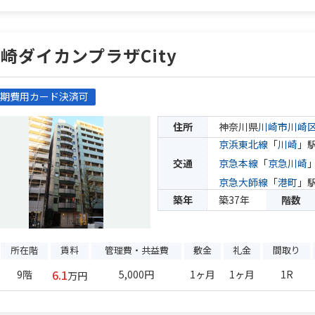
崎ダイカンプラザCity
期費用カード決済可
住所
神奈川県
川崎市川崎
京浜東北線
「
川崎
」駅
交通
京急本線
「
京急川崎
京急大師線
「
港町
」駅
築年
築37年
階数
所在階
賃料
管理費・共益費
敷金
礼金
間取り
6.1
9階
5,000円
1ヶ月
1ヶ月
1R
万円