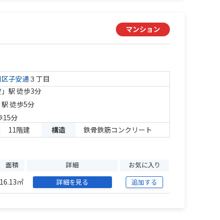
マンション
川区
子安通
３丁目
安
」駅 徒歩3分
」駅 徒歩5分
歩15分
11階建
構造
鉄骨鉄筋コンクリート
面積
詳細
お気に入り
16.13㎡
詳細を見る
追加する