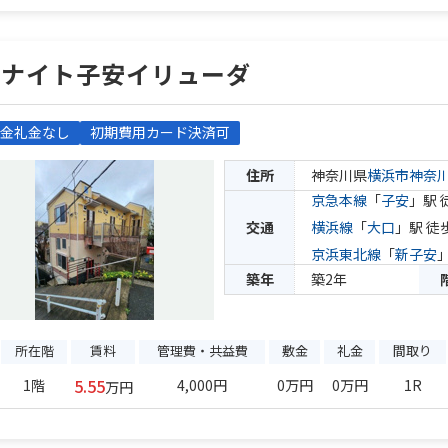
ユナイト子安イリューダ
金礼金なし
初期費用カード決済可
住所
神奈川県
横浜市神奈
京急本線
「
子安
」駅 
交通
横浜線
「
大口
」駅 徒
京浜東北線
「
新子安
築年
築2年
所在階
賃料
管理費・共益費
敷金
礼金
間取り
5.55
1階
4,000円
0万円
0万円
1R
万円