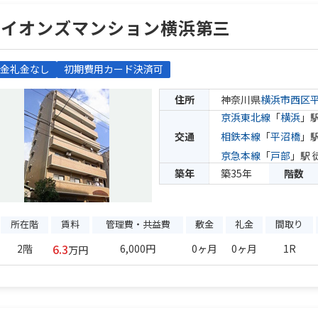
ライオンズマンション横浜第三
金礼金なし
初期費用カード決済可
住所
神奈川県
横浜市西区
京浜東北線
「
横浜
」駅
交通
相鉄本線
「
平沼橋
」駅
京急本線
「
戸部
」駅 
築年
築35年
階数
所在階
賃料
管理費・共益費
敷金
礼金
間取り
6.3
2階
6,000円
0ヶ月
0ヶ月
1R
万円