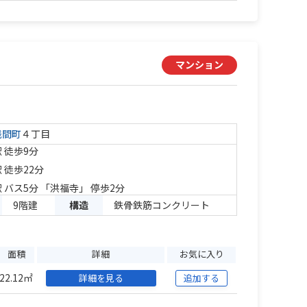
マンション
浅間町
４丁目
 徒歩9分
 徒歩22分
 バス5分 「洪福寺」 停歩2分
9階建
構造
鉄骨鉄筋コンクリート
面積
詳細
お気に入り
22.12㎡
詳細を見る
追加する