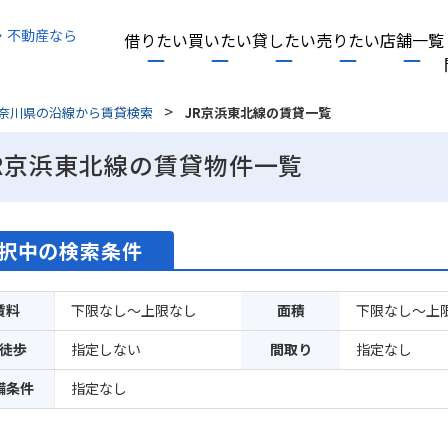
・不動産なら
借りたい
買いたい
貸したい
売りたい
店舗一覧
>
奈川県の沿線から賃貸検索
JR京浜東北線の賃貸一覧
R京浜東北線の賃貸物件一覧
択中の検索条件
賃料
下限なし～上限なし
面積
下限なし～上
徒歩
指定しない
間取り
指定なし
備条件
指定なし