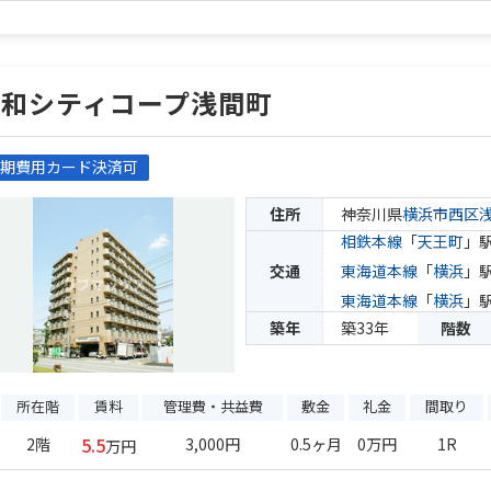
藤和シティコープ浅間町
期費用カード決済可
住所
神奈川県
横浜市西区
相鉄本線
「
天王町
」駅
交通
東海道本線
「
横浜
」駅
東海道本線
「
横浜
」駅
築年
築33年
階数
所在階
賃料
管理費・共益費
敷金
礼金
間取り
5.5
2階
3,000円
0.5ヶ月
0万円
1R
万円