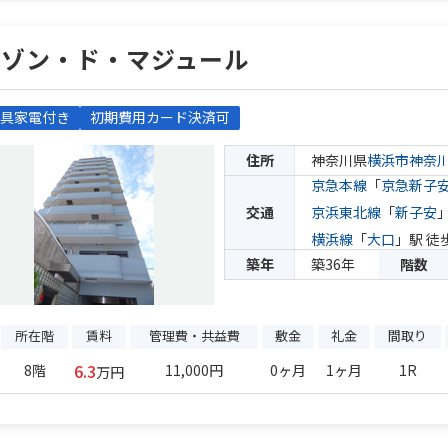
メゾン・ド・マジュール
具家電付き
初期費用カード決済可
住所
神奈川県
横浜市神奈
京急本線
「
京急新子
交通
京浜東北線
「
新子安
横浜線
「
大口
」駅 徒
築年
築36年
階数
所在階
賃料
管理費・共益費
敷金
礼金
間取り
6.3
8階
11,000円
0ヶ月
1ヶ月
1R
万円