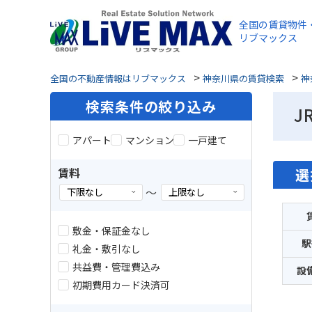
全国の賃貸物件
リブマックス
>
>
全国の不動産情報はリブマックス
神奈川県の賃貸検索
神
検索条件の絞り込み
J
アパート
マンション
一戸建て
賃料
選
～
敷金・保証金なし
駅
礼金・敷引なし
共益費・管理費込み
設
初期費用カード決済可