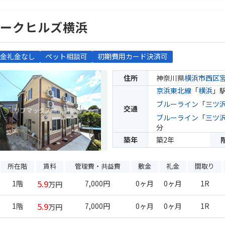
アークヒルズ横浜
金礼金なし
ペット相談可
初期費用カード決済可
住所
神奈川県
横浜市西区
京浜東北線
「
横浜
」駅
ブルーライン
「
三ツ
交通
ブルーライン
「
三ツ
分
築年
築2年
所在階
賃料
管理費・共益費
敷金
礼金
間取り
5.9
1階
7,000円
0ヶ月
0ヶ月
1R
万円
5.9
1階
7,000円
0ヶ月
0ヶ月
1R
万円