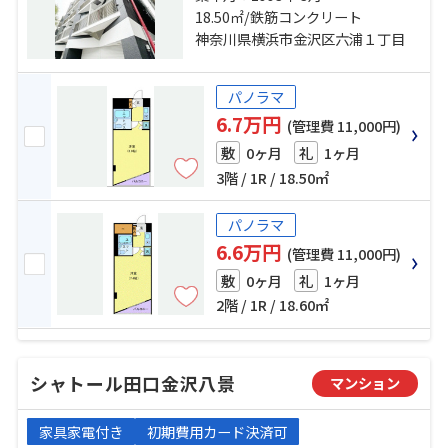
駅 徒歩5分 京急逗子線「六浦」
18.50㎡/鉄筋コンクリート
駅 徒歩17分
神奈川県横浜市金沢区六浦１丁目
パノラマ
6.7万円
(管理費 11,000円)
0ヶ月
1ヶ月
敷
礼
3階 / 1R / 18.50㎡
パノラマ
6.6万円
(管理費 11,000円)
0ヶ月
1ヶ月
敷
礼
2階 / 1R / 18.60㎡
シャトール田口金沢八景
マンション
家具家電付き
初期費用カード決済可