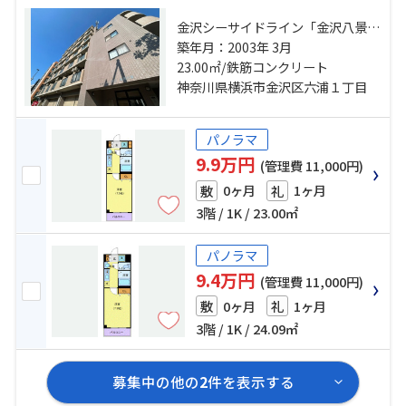
金沢シーサイドライン「金沢八景」
駅 徒歩8分 金沢シーサイドライン
築年月：2003年 3月
「野島公園」駅 徒歩19分 京急逗子
23.00㎡/鉄筋コンクリート
線「六浦」駅 徒歩17分
神奈川県横浜市金沢区六浦１丁目
パノラマ
9.9万円
(管理費 11,000円)
0ヶ月
1ヶ月
敷
礼
3階 / 1K / 23.00㎡
パノラマ
9.4万円
(管理費 11,000円)
0ヶ月
1ヶ月
敷
礼
3階 / 1K / 24.09㎡
募集中の他の
2
件を表示する