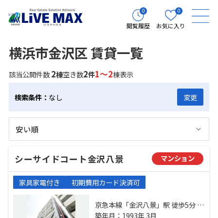
0
0
閲覧履歴
お気に入り
横浜市金沢区 賃貸一覧
2
2
1～2
該当公開件数
棟
空き数
件
棟表示
検索条件：
なし
変更
シーサイドコート金沢八景
マンション
家具家電付き
初期費用カード決済可
京急本線「金沢八景」駅 徒歩5分 金
沢シーサイドライン「金沢八景」
築年月：1993年 3月