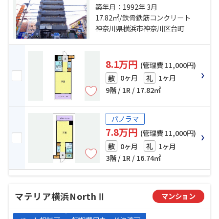
本線「神奈川」駅 徒歩5分 東急東横
築年月：1992年 3月
線「反町」駅 徒歩11分
17.82㎡/鉄骨鉄筋コンクリート
神奈川県横浜市神奈川区台町
8.1万円
(管理費 11,000円)
0ヶ月
1ヶ月
敷
礼
9階 / 1R / 17.82㎡
パノラマ
7.8万円
(管理費 11,000円)
0ヶ月
1ヶ月
敷
礼
3階 / 1R / 16.74㎡
マテリア横浜NorthⅡ
マンション