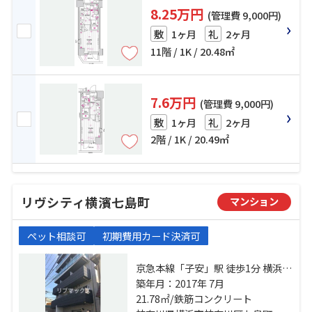
8.25万円
(管理費 9,000円)
1ヶ月
2ヶ月
敷
礼
11階 / 1K / 20.48㎡
7.6万円
(管理費 9,000円)
1ヶ月
2ヶ月
敷
礼
2階 / 1K / 20.49㎡
リヴシティ横濱七島町
マンション
ペット相談可
初期費用カード決済可
京急本線「子安」駅 徒歩1分 横浜線
「大口」駅 徒歩12分 京浜東北線
築年月：2017年 7月
「新子安」駅 徒歩17分
21.78㎡/鉄筋コンクリート