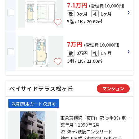
7.1万円
(管理費 10,000円)
0ヶ月
1ヶ月
敷
礼
5階 / 1K / 20.62㎡
7万円
(管理費 10,000円)
0万円
1ヶ月
敷
礼
3階 / 1K / 21.00㎡
ベイサイドテラス松ヶ丘
マンション
初期費用カード決済可
東急東横線「反町」駅 徒歩8分 京浜
東北線「横浜」駅 徒歩15分 ブルー
築年月：1999年 2月
ライン「三ツ沢下町」駅 徒歩10分
23.88㎡/鉄筋コンクリート
神奈川県横浜市神奈川区松ケ丘