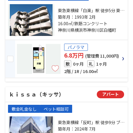
東急東横線「白楽」駅 徒歩5分 東急
東横線「妙蓮寺」駅 徒歩7分 東急東
築年月：1993年 2月
横線「東白楽」駅 徒歩16分
16.00㎡/鉄筋コンクリート
神奈川県横浜市神奈川区白幡町
パノラマ
6.8万円
(管理費 11,000円)
0ヶ月
1ヶ月
敷
礼
2階 / 1R / 16.00㎡
ｋｉｓｓａ（キッサ）
アパート
敷金礼金なし
ペット相談可
東急東横線「反町」駅 徒歩9分 ブル
ーライン「三ツ沢下町」駅 徒歩8分
築年月：2024年 7月