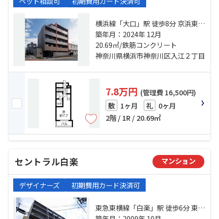
ペット相談可
初期費用カード決済可
横浜線「大口」駅 徒歩8分 京浜東北
線「新子安」駅 徒歩12分 京急本線
築年月：2024年 12月
「京急新子安」駅 徒歩13分
20.69㎡/鉄筋コンクリート
神奈川県横浜市神奈川区入江２丁目
7.8万円
(管理費 16,500円)
1ヶ月
0ヶ月
敷
礼
2階 / 1R / 20.69㎡
セントラル白楽
マンション
デザイナーズ
初期費用カード決済可
東急東横線「白楽」駅 徒歩6分 東急
東横線「東白楽」駅 徒歩10分 ブル
築年月：2009年 10月