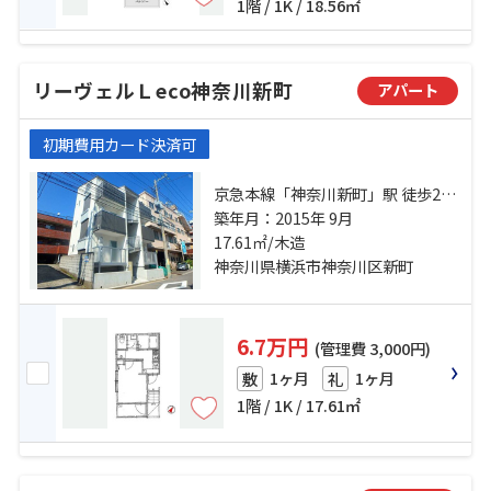
1階 / 1K / 18.56㎡
リーヴェルＬeco神奈川新町
アパート
初期費用カード決済可
京急本線「神奈川新町」駅 徒歩2分
京急本線「京急東神奈川」駅 徒歩7
築年月：2015年 9月
分 京浜東北線「東神奈川」駅 徒歩9
17.61㎡/木造
分
神奈川県横浜市神奈川区新町
6.7万円
(管理費 3,000円)
1ヶ月
1ヶ月
敷
礼
1階 / 1K / 17.61㎡