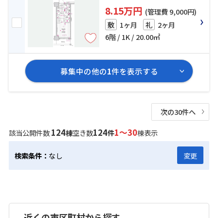
8.15万円
(管理費 9,000円)
1ヶ月
2ヶ月
敷
礼
6階 / 1K / 20.00㎡
募集中の他の
1
件を表示する
次の30件へ
124
124
1～30
該当公開件数
棟
空き数
件
棟表示
検索条件：
なし
変更
近くの市区町村から探す