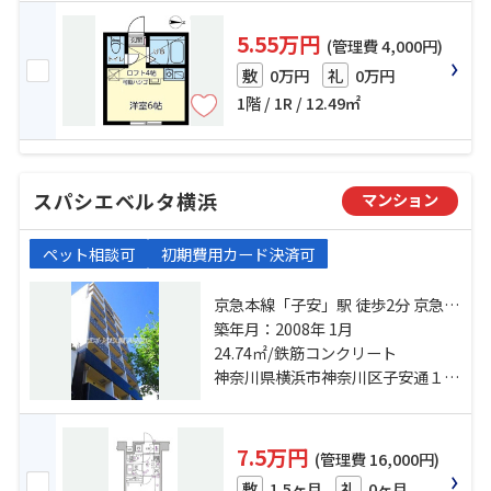
5.55万円
(管理費 4,000円)
0万円
0万円
敷
礼
1階 / 1R / 12.49㎡
スパシエベルタ横浜
マンション
ペット相談可
初期費用カード決済可
京急本線「子安」駅 徒歩2分 京急本
線「神奈川新町」駅 徒歩8分 横浜線
築年月：2008年 1月
「大口」駅 徒歩13分
24.74㎡/鉄筋コンクリート
神奈川県横浜市神奈川区子安通１丁目
7.5万円
(管理費 16,000円)
1.5ヶ月
0ヶ月
敷
礼