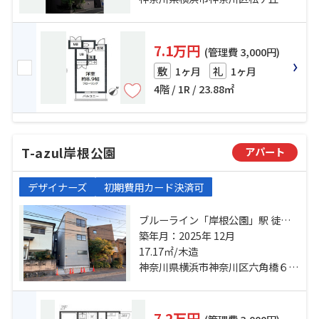
7.1万円
(管理費 3,000円)
1ヶ月
1ヶ月
敷
礼
4階 / 1R / 23.88㎡
T-azul岸根公園
アパート
デザイナーズ
初期費用カード決済可
ブルーライン「岸根公園」駅 徒歩6
分 東急東横線「白楽」駅 徒歩20分
築年月：2025年 12月
東急新横浜線「新横浜」駅 徒歩26
17.17㎡/木造
分
神奈川県横浜市神奈川区六角橋６丁目
7.2万円