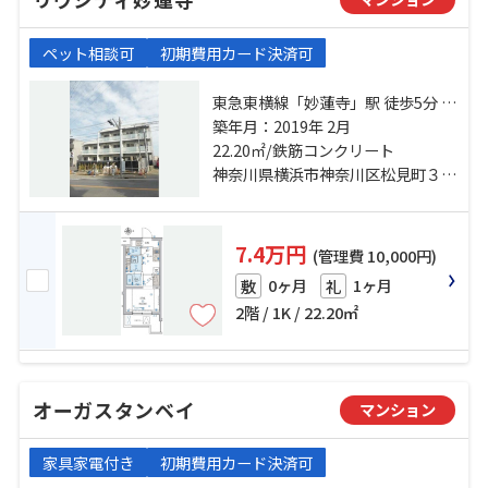
ペット相談可
初期費用カード決済可
東急東横線「妙蓮寺」駅 徒歩5分 東
急東横線「菊名」駅 徒歩16分 横浜
築年月：2019年 2月
線「大口」駅 徒歩15分
22.20㎡/鉄筋コンクリート
神奈川県横浜市神奈川区松見町３丁目
7.4万円
(管理費 10,000円)
0ヶ月
1ヶ月
敷
礼
2階 / 1K / 22.20㎡
オーガスタンベイ
マンション
家具家電付き
初期費用カード決済可