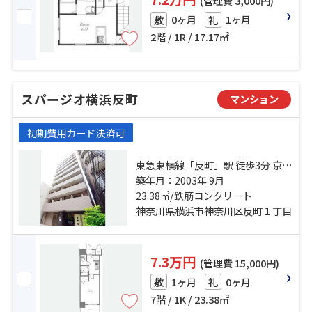
(管理費 3,000円)
0ヶ月
1ヶ月
敷
礼
2階 / 1R / 17.17㎡
スパージオ横浜反町
マンション
初期費用カード決済可
東急東横線「反町」駅 徒歩3分 京急
本線「神奈川」駅 徒歩10分 京浜東
築年月：2003年 9月
北線「東神奈川」駅 徒歩10分
23.38㎡/鉄筋コンクリート
神奈川県横浜市神奈川区反町１丁目
7.3万円
(管理費 15,000円)
1ヶ月
0ヶ月
敷
礼
7階 / 1K / 23.38㎡