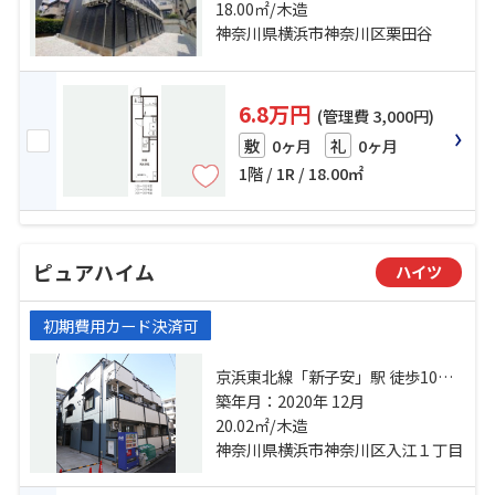
京浜東北線「東神奈川」駅 徒歩24
18.00㎡/木造
分
神奈川県横浜市神奈川区栗田谷
6.8万円
(管理費 3,000円)
0ヶ月
0ヶ月
敷
礼
1階 / 1R / 18.00㎡
ピュアハイム
ハイツ
初期費用カード決済可
京浜東北線「新子安」駅 徒歩10分
京急本線「子安」駅 徒歩7分 横浜線
築年月：2020年 12月
「大口」駅 徒歩9分
20.02㎡/木造
神奈川県横浜市神奈川区入江１丁目