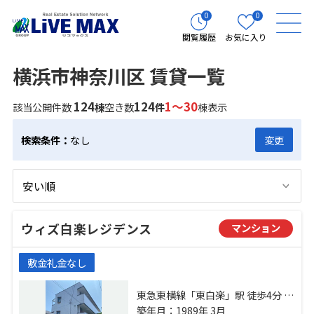
0
0
閲覧履歴
お気に入り
横浜市神奈川区 賃貸一覧
124
124
1～30
該当公開件数
棟
空き数
件
棟表示
検索条件：
なし
変更
ウィズ白楽レジデンス
マンション
敷金礼金なし
東急東横線「東白楽」駅 徒歩4分 東
急東横線「白楽」駅 徒歩5分 横浜線
築年月：1989年 3月