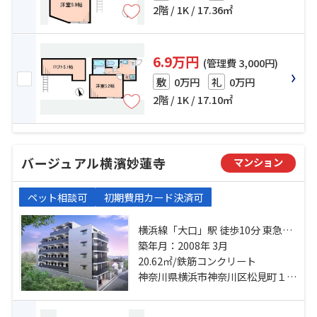
2階 / 1K / 17.36㎡
6.9万円
(管理費 3,000円)
0万円
0万円
敷
礼
2階 / 1K / 17.10㎡
バージュアル横濱妙蓮寺
マンション
ペット相談可
初期費用カード決済可
横浜線「大口」駅 徒歩10分 東急東
横線「妙蓮寺」駅 徒歩12分 東急東
築年月：2008年 3月
横線「白楽」駅 徒歩23分
20.62㎡/鉄筋コンクリート
神奈川県横浜市神奈川区松見町１丁目