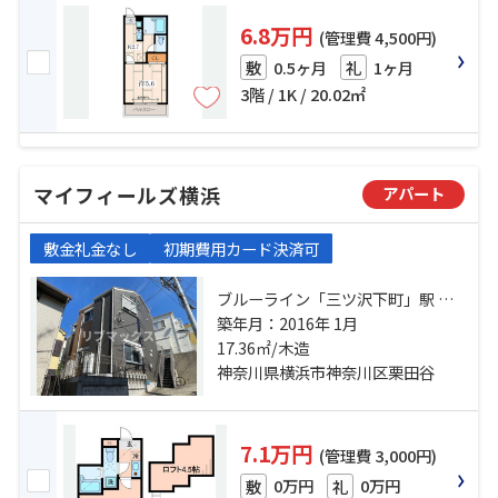
6.8万円
(管理費 4,500円)
0.5ヶ月
1ヶ月
敷
礼
3階 / 1K / 20.02㎡
マイフィールズ横浜
アパート
敷金礼金なし
初期費用カード決済可
ブルーライン「三ツ沢下町」駅 徒
歩6分 東急東横線「反町」駅 徒歩9
築年月：2016年 1月
分 東急東横線「東白楽」駅 徒歩17
17.36㎡/木造
分
神奈川県横浜市神奈川区栗田谷
7.1万円
(管理費 3,000円)
0万円
0万円
敷
礼