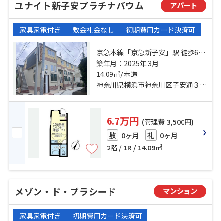
ユナイト新子安プラチナバウム
アパート
家具家電付き
敷金礼金なし
初期費用カード決済可
京急本線「京急新子安」駅 徒歩6分
京浜東北線「新子安」駅 徒歩6分 京
築年月：2025年 3月
急本線「生麦」駅 徒歩15分
14.09㎡/木造
神奈川県横浜市神奈川区子安通３丁目
6.7万円
(管理費 3,500円)
0ヶ月
0ヶ月
敷
礼
2階 / 1R / 14.09㎡
メゾン・ド・プラシード
マンション
家具家電付き
初期費用カード決済可