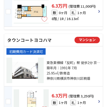
6.3万円
(管理費 11,000円)
0ヶ月
1ヶ月
敷
礼
8階 / 1R / 16.13㎡
タウンコートヨコハマ
マンション
初期費用カード決済可
東急東横線「反町」駅 徒歩2分 京急
本線「神奈川」駅 徒歩8分 京浜東北
築年月：1991年 7月
線「東神奈川」駅 徒歩14分
25.95㎡/鉄骨造
神奈川県横浜市神奈川区桐畑
6.3万円
(管理費 3,250円)
1ヶ月
1ヶ月
敷
礼