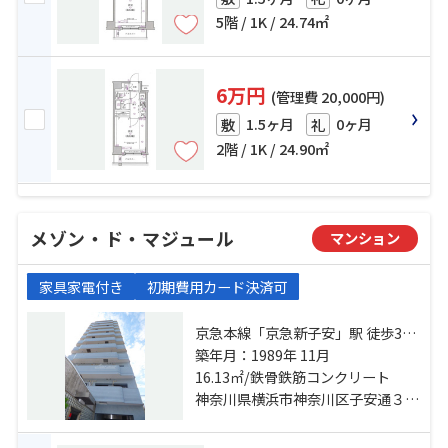
5階 / 1K / 24.74㎡
6万円
(管理費 20,000円)
1.5ヶ月
0ヶ月
敷
礼
2階 / 1K / 24.90㎡
メゾン・ド・マジュール
マンション
家具家電付き
初期費用カード決済可
京急本線「京急新子安」駅 徒歩3分
京浜東北線「新子安」駅 徒歩5分 横
築年月：1989年 11月
浜線「大口」駅 徒歩15分
16.13㎡/鉄骨鉄筋コンクリート
神奈川県横浜市神奈川区子安通３丁目