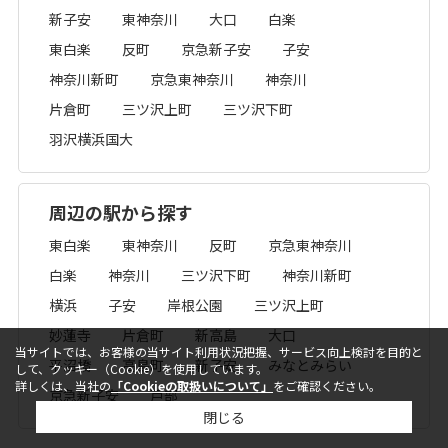
新子安
東神奈川
大口
白楽
東白楽
反町
京急新子安
子安
神奈川新町
京急東神奈川
神奈川
片倉町
三ツ沢上町
三ツ沢下町
羽沢横浜国大
周辺の駅から探す
東白楽
東神奈川
反町
京急東神奈川
白楽
神奈川
三ツ沢下町
神奈川新町
横浜
子安
岸根公園
三ツ沢上町
妙蓮寺
片倉町
新高島
大口
当サイトでは、お客様の当サイト利用状況把握、サービス向上検討を目的と
平沼橋
高島町
新子安
みなとみらい
して、クッキー（Cookie）を使用しています。
詳しくは、当社の
「Cookieの取扱いについて」
をご確認ください。
京急新子安
戸部
閉じる