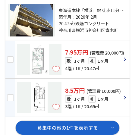
東海道本線「横浜」駅 徒歩11分 東
急東横線「反町」駅 徒歩10分 京急
築年月：2020年 2月
本線「神奈川」駅 徒歩5分
20.47㎡/鉄筋コンクリート
神奈川県横浜市神奈川区青木町
7.95万円
(管理費 20,000円)
1ヶ月
1ヶ月
敷
礼
4階 / 1K / 20.47㎡
8.5万円
(管理費 10,000円)
1ヶ月
1ヶ月
敷
礼
3階 / 1K / 20.69㎡
募集中の他の
1
件を表示する