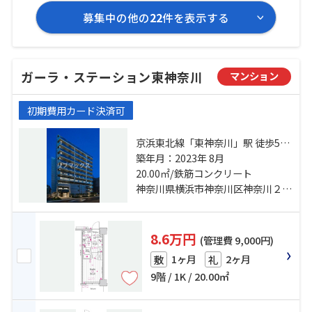
募集中の他の
22
件を表示する
ガーラ・ステーション東神奈川
マンション
初期費用カード決済可
京浜東北線「東神奈川」駅 徒歩5分
京急本線「京急東神奈川」駅 徒歩4
築年月：2023年 8月
20.00㎡/鉄筋コンクリート
分 東急東横線「反町」駅 徒歩14分
神奈川県横浜市神奈川区神奈川２丁目
8.6万円
(管理費 9,000円)
1ヶ月
2ヶ月
敷
礼
9階 / 1K / 20.00㎡