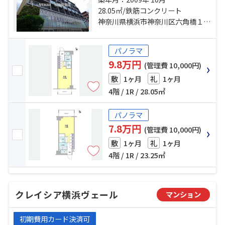
ーライン「岸根公園」駅 徒歩16分
28.05㎡/鉄筋コンクリート
神奈川県横浜市神奈川区六角橋１丁目
パノラマ
9.8万円
(管理費 10,000円)
1ヶ月
1ヶ月
敷
礼
4階 / 1R / 28.05㎡
パノラマ
7.8万円
(管理費 10,000円)
1ヶ月
1ヶ月
敷
礼
4階 / 1R / 23.25㎡
クレイシア横浜ヴェール
マンション
初期費用カード決済可