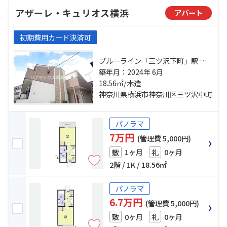
アザーレ・キュリオス横浜
アパート
初期費用カード決済可
ブルーライン「三ツ沢下町」駅 徒
歩7分 ブルーライン「三ツ沢上町」
築年月：2024年 6月
駅 徒歩13分 東急東横線「横浜」
18.56㎡/木造
駅 バス20分 グリーンヒル三ツ沢 停
神奈川県横浜市神奈川区三ツ沢中町
歩8分
パノラマ
7万円
(管理費 5,000円)
1ヶ月
0ヶ月
敷
礼
2階 / 1K / 18.56㎡
パノラマ
6.7万円
(管理費 5,000円)
0ヶ月
0ヶ月
敷
礼