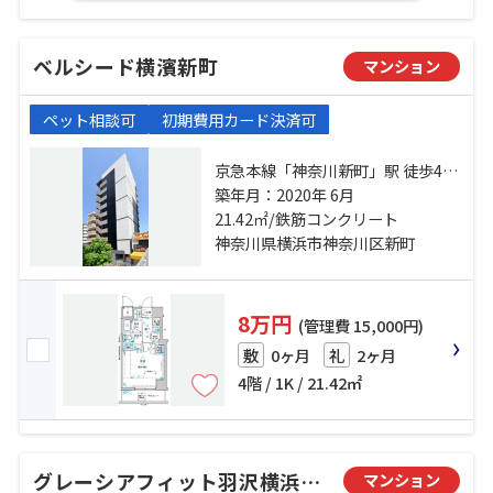
ベルシード横濱新町
マンション
ペット相談可
初期費用カード決済可
京急本線「神奈川新町」駅 徒歩4分
京急本線「京急東神奈川」駅 徒歩
築年月：2020年 6月
12分 京浜東北線「東神奈川」駅 徒
21.42㎡/鉄筋コンクリート
歩13分
神奈川県横浜市神奈川区新町
8万円
(管理費 15,000円)
0ヶ月
2ヶ月
敷
礼
4階 / 1K / 21.42㎡
グレーシアフィット羽沢横浜国大
マンション