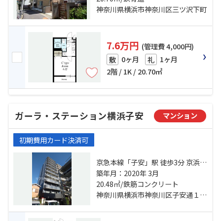
駅 徒歩13分
神奈川県横浜市神奈川区三ツ沢下町
7.6万円
(管理費 4,000円)
0ヶ月
1ヶ月
敷
礼
2階 / 1K / 20.70㎡
ガーラ・ステーション横浜子安
マンション
初期費用カード決済可
京急本線「子安」駅 徒歩3分 京浜東
北線「新子安」駅 徒歩12分 横浜線
築年月：2020年 3月
「大口」駅 徒歩14分
20.48㎡/鉄筋コンクリート
神奈川県横浜市神奈川区子安通１丁目