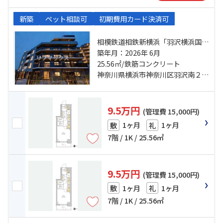
新築
ペット相談可
初期費用カード決済可
相模鉄道相鉄新横浜「羽沢横浜国
大」駅 徒歩3分 相鉄本線「上星川」
築年月：2026年 6月
駅 バス6分 高山〔神奈川区〕 停歩3
25.56㎡/鉄筋コンクリート
分 相鉄本線「西谷」駅 バス3分 高
神奈川県横浜市神奈川区羽沢南２丁目
山〔神奈川区〕 停歩3分
9.5万円
(管理費 15,000円)
1ヶ月
1ヶ月
敷
礼
7階 / 1K / 25.56㎡
9.5万円
(管理費 15,000円)
1ヶ月
1ヶ月
敷
礼
7階 / 1K / 25.56㎡