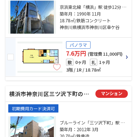
京浜東北線「横浜」駅 徒歩12分 京
浜東北線「東神奈川」駅 徒歩9分 京
築年月：1990年 11月
急本線「神奈川」駅 徒歩3分
18.78㎡/鉄筋コンクリート
神奈川県横浜市神奈川区幸ケ谷
パノラマ
7.6万円
(管理費 11,000円)
0ヶ月
1ヶ月
敷
礼
3階 / 1R / 18.78㎡
横浜市神奈川区三ツ沢下町のマンション
マンション
初期費用カード決済可
ブルーライン「三ツ沢下町」駅 徒
歩3分 東急東横線「反町」駅 徒歩
築年月：2012年 3月
13分 ブルーライン「三ツ沢上町」
20.70㎡/鉄骨造