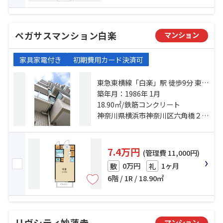
ペガサスマンション白楽
マンション
家具家電付き
初期費用カード決済可
東急東横線「白楽」駅 徒歩9分 東急
東横線「東白楽」駅 徒歩12分 ブル
築年月：1986年 1月
ーライン「岸根公園」駅 徒歩13分
18.90㎡/鉄筋コンクリート
神奈川県横浜市神奈川区六角橋２丁目
7.4万円
(管理費 11,000円)
0万円
1ヶ月
敷
礼
6階 / 1R / 18.90㎡
リヴシティ妙蓮寺
マンション