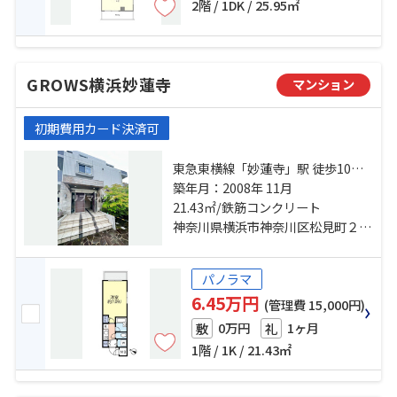
2階 / 1DK / 25.95㎡
GROWS横浜妙蓮寺
マンション
初期費用カード決済可
東急東横線「妙蓮寺」駅 徒歩10分
横浜線「大口」駅 徒歩14分 横浜線
築年月：2008年 11月
「菊名」駅 徒歩23分
21.43㎡/鉄筋コンクリート
神奈川県横浜市神奈川区松見町２丁目
パノラマ
6.45万円
(管理費 15,000円)
0万円
1ヶ月
敷
礼
1階 / 1K / 21.43㎡