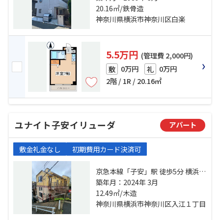
「東神奈川」駅 徒歩14分
20.16㎡/鉄骨造
神奈川県横浜市神奈川区白楽
5.5万円
(管理費 2,000円)
0万円
0万円
敷
礼
2階 / 1R / 20.16㎡
ユナイト子安イリューダ
アパート
敷金礼金なし
初期費用カード決済可
京急本線「子安」駅 徒歩5分 横浜線
「大口」駅 徒歩11分 京浜東北線
築年月：2024年 3月
「新子安」駅 徒歩11分
12.49㎡/木造
神奈川県横浜市神奈川区入江１丁目