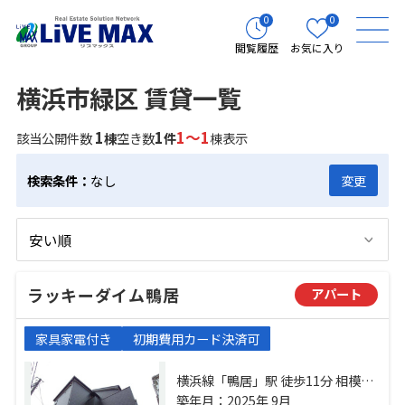
0
0
閲覧履歴
お気に入り
横浜市緑区 賃貸一覧
1
1
1～1
該当公開件数
棟
空き数
件
棟表示
検索条件：
なし
変更
ラッキーダイム鴨居
アパート
家具家電付き
初期費用カード決済可
横浜線「鴨居」駅 徒歩11分 相模鉄
道相鉄新横浜「西谷」駅 バス18
築年月：2025年 9月