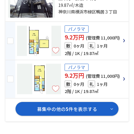
分 鴨居町 停歩9分 東急新横浜線
19.87㎡/木造
「新横浜」駅 バス22分 西菅田団地
神奈川県横浜市緑区鴨居３丁目
入口 停歩17分
パノラマ
9.2万円
(管理費 11,000円)
0ヶ月
1ヶ月
敷
礼
2階 / 1K / 19.87㎡
パノラマ
9.2万円
(管理費 11,000円)
0ヶ月
1ヶ月
敷
礼
2階 / 1K / 19.87㎡
募集中の他の
5
件を表示する