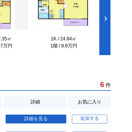
2.35㎡
1K / 24.84㎡
1K / 22
8.7万円
1階 / 8.8万円
1階 / 8
6
件
詳細
お気に入り
追加する
詳細を見る