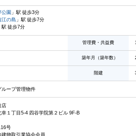
岸公園
」駅 徒歩3分
南江の島
」駅 徒歩7分
」駅 徒歩7分
管理費・共益費
築年月（築年数）
階建
グループ管理物件
前店
１丁目5-4 四谷学院第２ビル 9F-B
116号
地建物取引業協会会員