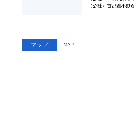
（公社）首都圏不動
マップ
MAP