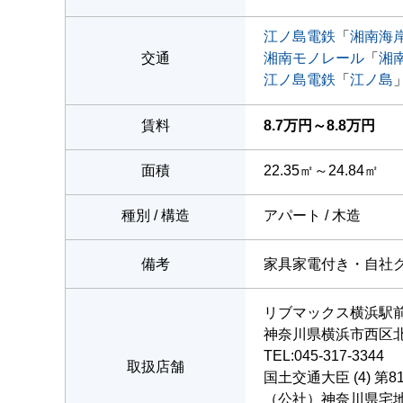
江ノ島電鉄
「
湘南海
交通
湘南モノレール
「
湘
江ノ島電鉄
「
江ノ島
賃料
8.7万円～8.8万円
面積
22.35㎡～24.84㎡
種別 / 構造
アパート / 木造
備考
家具家電付き・自社
リブマックス横浜駅
神奈川県横浜市西区北幸
TEL:045-317-3344
取扱店舗
国土交通大臣 (4) 第8
（公社）神奈川県宅