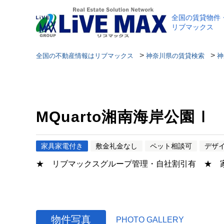
全国の賃貸物件
リブマックス
>
>
全国の不動産情報はリブマックス
神奈川県の賃貸検索
神
MQuarto湘南海岸公園Ⅰ
家具家電付き
敷金礼金なし
ペット相談可
デザ
★ リブマックスグループ管理・自社割引有 ★ 
物件写真
PHOTO GALLERY