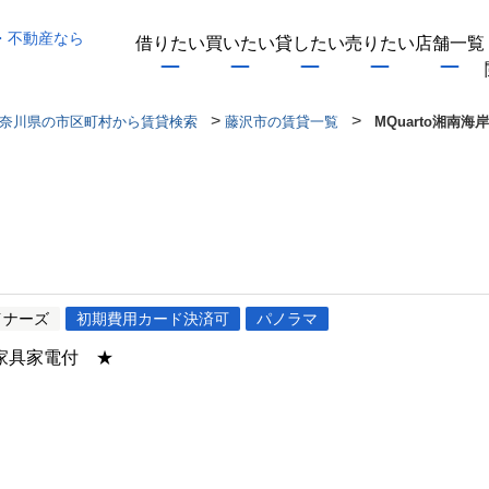
・不動産なら
借りたい
買いたい
貸したい
売りたい
店舗一覧
>
>
奈川県の市区町村から賃貸検索
藤沢市の賃貸一覧
MQuarto湘南海
イナーズ
初期費用カード決済可
パノラマ
家具家電付 ★