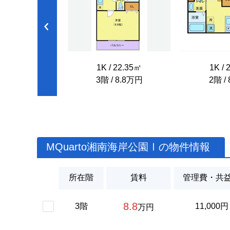
 22.35㎡
1K / 22.35㎡
1K / 
/ 8.7万円
3階 / 8.8万円
2階 /
MQuarto湘南海岸公園Ⅰの物件情報
所在階
賃料
管理費・共
8.8
3階
11,000円
万円