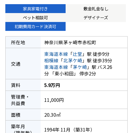
家具家電付き
敷金礼金なし
ペット相談可
デザイナーズ
初期費用カード決済可
所在地
神奈川県茅ヶ崎市赤松町
東海道本線
「
辻堂
」駅 徒歩9分
相模線
「
北茅ケ崎
」駅 徒歩39分
交通
東海道本線
「
茅ケ崎
」駅 バス26
分 「東小和田」 停歩2分
賃料
5.9万円
管理費・
11,000円
共益費
面積
20.30㎡
築年月
1994年 11月（築31年）
（築年数）