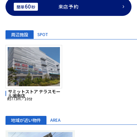
60
来店予約
簡単
秒
周辺施設
SPOT
サミットストア テラスモー
ル湘南店
約773m／10分
地域が近い物件
AREA