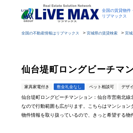
全国の賃貸物件
リブマックス
>
>
全国の不動産情報はリブマックス
宮城県の賃貸検索
宮城
仙台堤町ロングビーチマ
家具家電付き
敷金礼金なし
ペット相談可
デザ
仙台堤町ロングビーチマンション：仙台市営南北線北
なので行動範囲も広がります。こちらはマンション
物件情報を取り扱っているので、きっと希望する物