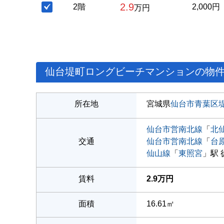
2.9
2階
2,000円
万円
仙台堤町ロングビーチマンションの物
所在地
宮城県
仙台市青葉区
仙台市営南北線
「
北
交通
仙台市営南北線
「
台
仙山線
「
東照宮
」駅 
賃料
2.9万円
面積
16.61㎡