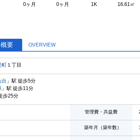
0ヶ月
0ヶ月
1K
16.61㎡
件概要
OVERVIEW
堤町
１丁目
仙台
」駅 徒歩5分
原
」駅 徒歩11分
徒歩25分
管理費・共益費
築年月（築年数）