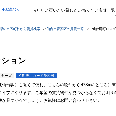
・不動産なら
借りたい
買いたい
貸したい
売りたい
店舗一覧
>
>
県の市区町村から賃貸検索
仙台市青葉区の賃貸一覧
仙台堤町ロング
ンション
イナーズ
初期費用カード決済可
仙台駅にも近くて便利。こちらの物件から478mのところに
タイプになります。ご希望の賃貸物件が見つからなくてお困り
件が見つかるでしょう。お気軽にお問い合わせ下さい。