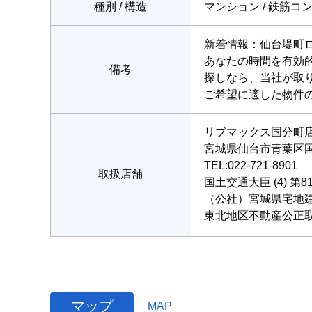
種別 / 構造
マンション / 鉄筋コ
新着情報：仙台堤町ロ
あなたの時間を有効
備考
探しなら、当社が取
ご希望に適した物件
リブマックス国分町
宮城県仙台市青葉区国
TEL:022-721-8901
取扱店舗
国土交通大臣 (4) 第8
（公社）宮城県宅地
東北地区不動産公正
マップ
MAP