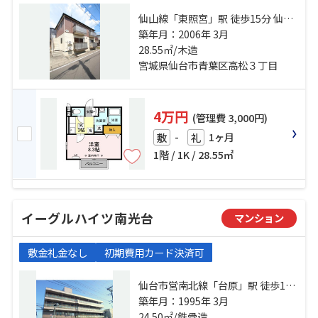
仙山線「東照宮」駅 徒歩15分 仙台
市営南北線「台原」駅 徒歩28分 東
築年月：2006年 3月
北本線「東仙台」駅 徒歩30分
28.55㎡/木造
宮城県仙台市青葉区高松３丁目
4万円
(管理費 3,000円)
-
1ヶ月
敷
礼
1階 / 1K / 28.55㎡
イーグルハイツ南光台
マンション
敷金礼金なし
初期費用カード決済可
仙台市営南北線「台原」駅 徒歩15
分 仙山線「東照宮」駅 徒歩19分 東
築年月：1995年 3月
北本線「東仙台」駅 徒歩45分
24.50㎡/鉄骨造