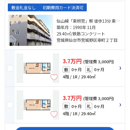
敷金礼金なし
初期費用カード決済可
仙山線「東照宮」駅 徒歩13分 東北
本線「東仙台」駅 徒歩25分 幸町一
築年月：1990年 11月
丁目（宮城県）バス停下車 徒歩4
29.40㎡/鉄筋コンクリート
分
宮城県仙台市宮城野区幸町２丁目
3.7万円
(管理費 3,000円)
0ヶ月
0ヶ月
敷
礼
4階 / 1R / 29.40㎡
3.7万円
(管理費 3,000円)
0ヶ月
0ヶ月
敷
礼
4階 / 1R / 29.40㎡