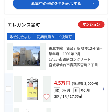
募集中の他の
2
件を表示する
エレガンス宮町
マンション
敷金礼金なし
初期費用カード決済可
東北本線「仙台」駅 徒歩12分 仙山
線「東照宮」駅 徒歩12分 仙台市営
築年月：1991年 2月
南北線「広瀬通」駅 徒歩15分
17.55㎡/鉄筋コンクリート
宮城県仙台市青葉区宮町２丁目
4.5万円
(管理費 3,000円)
0ヶ月
0ヶ月
敷
礼
3階 / 1R / 17.55㎡