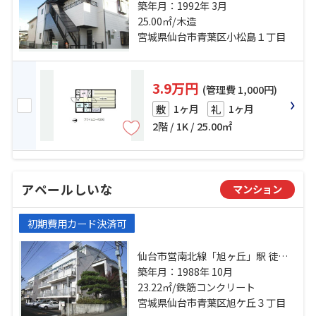
営南北線「台原」駅 徒歩25分 東照
築年月：1992年 3月
宮一丁目バス停下車 徒歩2分
25.00㎡/木造
宮城県仙台市青葉区小松島１丁目
3.9万円
(管理費 1,000円)
1ヶ月
1ヶ月
敷
礼
2階 / 1K / 25.00㎡
アペールしいな
マンション
初期費用カード決済可
仙台市営南北線「旭ヶ丘」駅 徒歩3
分 仙台市営南北線「黒松」駅 徒歩
築年月：1988年 10月
23.22㎡/鉄筋コンクリート
11分 仙山線「東照宮」駅 徒歩28分
宮城県仙台市青葉区旭ケ丘３丁目