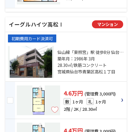
イーグルハイツ高松Ⅰ
マンション
初期費用カード決済可
仙山線「東照宮」駅 徒歩8分 仙台市
営南北線「台原」駅 徒歩30分 仙台
築年月：1986年 3月
市営南北線「北四番丁」駅 徒歩31
28.30㎡/鉄筋コンクリート
分
宮城県仙台市青葉区高松１丁目
4.6万円
(管理費 3,000円)
1ヶ月
1ヶ月
敷
礼
2階 / 2K / 28.30㎡
4.4万円
(管理費 3,000円)