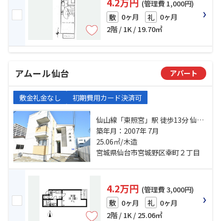
4.2万円
(管理費 1,000円)
0ヶ月
0ヶ月
敷
礼
2階 / 1K / 19.70㎡
アムール仙台
アパート
敷金礼金なし
初期費用カード決済可
仙山線「東照宮」駅 徒歩13分 仙石
線「宮城野原」駅 徒歩34分 中江一
築年月：2007年 7月
丁目バス停下車 徒歩4分
25.06㎡/木造
宮城県仙台市宮城野区幸町２丁目
4.2万円
(管理費 3,000円)
0ヶ月
0ヶ月
敷
礼
2階 / 1K / 25.06㎡