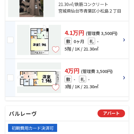
台市営南北線「北仙台」駅 徒歩30
21.30㎡/鉄筋コンクリート
分
宮城県仙台市青葉区小松島２丁目
4.1万円
(管理費 3,500円)
0ヶ月
-
敷
礼
5階 / 1K / 21.30㎡
4万円
(管理費 3,500円)
-
-
敷
礼
3階 / 1K / 21.30㎡
パルレーヴ
アパート
初期費用カード決済可