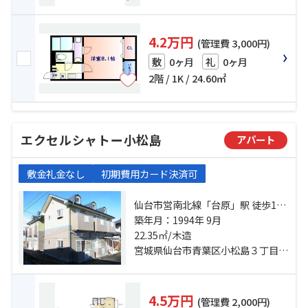
4.2万円
(管理費 3,000円)
0ヶ月
0ヶ月
敷
礼
2階 / 1K / 24.60㎡
エクセルシャトー小松島
アパート
敷金礼金なし
初期費用カード決済可
仙台市営南北線「台原」駅 徒歩13
分 仙山線「東照宮」駅 徒歩14分 仙
築年月：1994年 9月
山線「北仙台」駅 徒歩23分
22.35㎡/木造
宮城県仙台市青葉区小松島３丁目13-10
4.5万円
(管理費 2,000円)