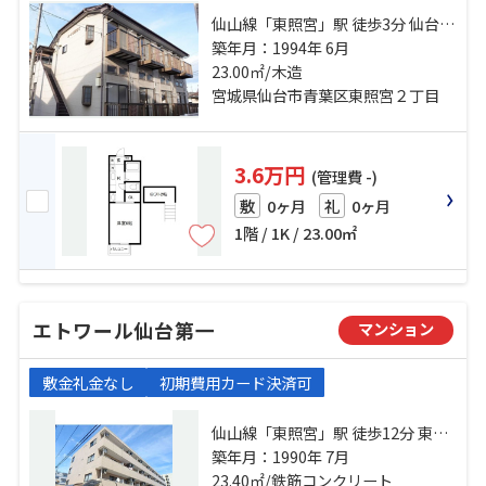
仙山線「東照宮」駅 徒歩3分 仙台市
営南北線「台原」駅 徒歩24分 仙山
築年月：1994年 6月
線「北仙台」駅 徒歩26分
23.00㎡/木造
宮城県仙台市青葉区東照宮２丁目
3.6万円
(管理費 -)
0ヶ月
0ヶ月
敷
礼
1階 / 1K / 23.00㎡
エトワール仙台第一
マンション
敷金礼金なし
初期費用カード決済可
仙山線「東照宮」駅 徒歩12分 東北
本線「仙台」駅 徒歩17分 仙台市営
築年月：1990年 7月
南北線「勾当台公園」駅 徒歩17分
23.40㎡/鉄筋コンクリート