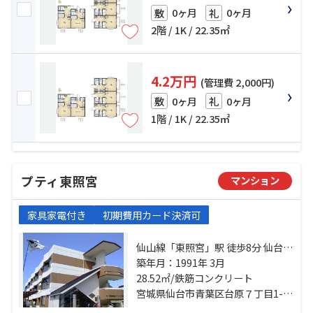
0ヶ月
0ヶ月
敷
礼
2階 / 1K / 22.35㎡
4.2万円
(管理費 2,000円)
0ヶ月
0ヶ月
敷
礼
1階 / 1K / 22.35㎡
プティ東照宮
マンション
家具家電付き
初期費用カード決済可
仙山線「東照宮」駅 徒歩8分 仙台市
営南北線「台原」駅 徒歩15分 瞑想
築年月：1991年 3月
の松バス停下車 徒歩6分
28.52㎡/鉄筋コンクリート
宮城県仙台市青葉区台原７丁目1-18