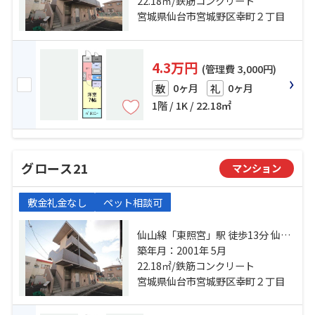
目バス停下車 徒歩7分
22.18㎡/鉄筋コンクリート
宮城県仙台市宮城野区幸町２丁目
4.3万円
(管理費 3,000円)
0ヶ月
0ヶ月
敷
礼
1階 / 1K / 22.18㎡
グロース21
マンション
敷金礼金なし
ペット相談可
仙山線「東照宮」駅 徒歩13分 仙石
線「榴ケ岡」駅 徒歩29分 中江一丁
築年月：2001年 5月
目バス停下車 徒歩7分
22.18㎡/鉄筋コンクリート
宮城県仙台市宮城野区幸町２丁目