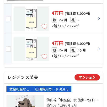
4万円
(管理費 3,000円)
2ヶ月
-
敷
礼
2階 / 1K / 23.22㎡
4万円
(管理費 3,000円)
2ヶ月
0ヶ月
敷
礼
1階 / 1K / 23.22㎡
レジデンス芙美
マンション
敷金礼金なし
初期費用カード決済可
仙山線「東照宮」駅 徒歩12分 仙台
市営南北線「台原」駅 徒歩19分 仙
築年月：1998年 3月