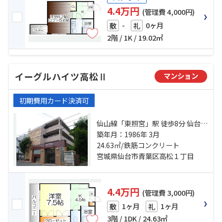
4.4万円
(管理費 4,000円)
-
0ヶ月
敷
礼
2階 / 1K / 19.02㎡
イーグルハイツ高松Ⅱ
マンション
初期費用カード決済可
仙山線「東照宮」駅 徒歩8分 仙台市
営南北線「台原」駅 徒歩29分 小松
築年月：1986年 3月
島小学校前バス停下車 徒歩4分
24.63㎡/鉄筋コンクリート
宮城県仙台市青葉区高松１丁目
4.4万円
(管理費 3,000円)
1ヶ月
1ヶ月
敷
礼
3階 / 1DK / 24.63㎡