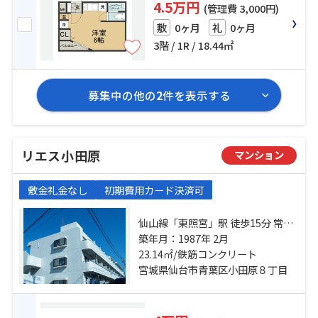
4.5万円
(管理費 3,000円)
0ヶ月
0ヶ月
敷
礼
3階 / 1R / 18.44㎡
募集中の他の
2
件を表示する
リエス小田原
マンション
敷金礼金なし
初期費用カード決済可
仙山線「東照宮」駅 徒歩15分 常磐
線「仙台」駅 徒歩23分 中江郵便局
築年月：1987年 2月
前バス停下車 徒歩3分
23.14㎡/鉄筋コンクリート
宮城県仙台市青葉区小田原８丁目