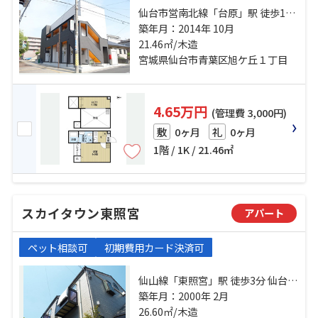
仙台市営南北線「台原」駅 徒歩11
分 仙山線「東照宮」駅 徒歩18分 仙
築年月：2014年 10月
台市営南北線「旭ヶ丘」駅 徒歩12
21.46㎡/木造
分
宮城県仙台市青葉区旭ケ丘１丁目
4.65万円
(管理費 3,000円)
0ヶ月
0ヶ月
敷
礼
1階 / 1K / 21.46㎡
スカイタウン東照宮
アパート
ペット相談可
初期費用カード決済可
仙山線「東照宮」駅 徒歩3分 仙台市
営南北線「北四番丁」駅 徒歩26分
築年月：2000年 2月
福沢市民センター前バス停下車 徒
26.60㎡/木造