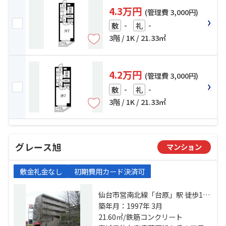
4.3万円
(管理費 3,000円)
-
-
敷
礼
3階 / 1K / 21.33㎡
4.2万円
(管理費 3,000円)
-
-
敷
礼
3階 / 1K / 21.33㎡
グレース旭
マンション
敷金礼金なし
初期費用カード決済可
仙台市営南北線「台原」駅 徒歩10
築年月：1997年 3月
分 仙山線「東照宮」駅 徒歩21分
21.60㎡/鉄筋コンクリート