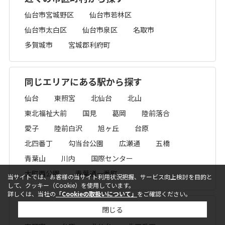
仙台市宮城野区
仙台市若林区
仙台市太白区
仙台市泉区
名取市
多賀城市
宮城郡利府町
同じエリアにある駅から探す
仙台
東照宮
北仙台
北山
東北福祉大前
国見
葛岡
陸前落合
愛子
陸前白沢
旭ヶ丘
台原
北四番丁
勾当台公園
広瀬通
五橋
青葉山
川内
国際センター
大町西公園
青葉通一番町
当サイトでは、お客様の当サイト利用状況把握、サービス向上検討を目的と
して、クッキー（Cookie）を使用しています。
詳しくは、当社の
「Cookieの取扱いについて」
をご確認ください。
周辺の駅から探す
閉じる