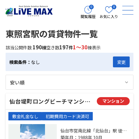
0
0
閲覧履歴
お気に入り
東照宮駅の賃貸物件一覧
190
197
1～30
該当公開件数
棟
空き数
件
棟表示
検索条件：
なし
変更
仙台堤町ロングビーチマンション
マンション
敷金礼金なし
初期費用カード決済可
仙台市営南北線「北仙台」駅 徒歩5
分 仙台市営南北線「台原」駅 徒歩
築年月：1988年 10月