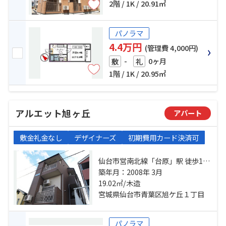
2階 / 1K / 20.91㎡
パノラマ
4.4万円
(管理費 4,000円)
-
0ヶ月
敷
礼
1階 / 1K / 20.95㎡
アルエット旭ヶ丘
アパート
敷金礼金なし
デザイナーズ
初期費用カード決済可
仙台市営南北線「台原」駅 徒歩10
分 仙台市営南北線「旭ヶ丘」駅 徒
築年月：2008年 3月
歩12分 仙山線「東照宮」駅 徒歩19
19.02㎡/木造
分
宮城県仙台市青葉区旭ケ丘１丁目
パノラマ