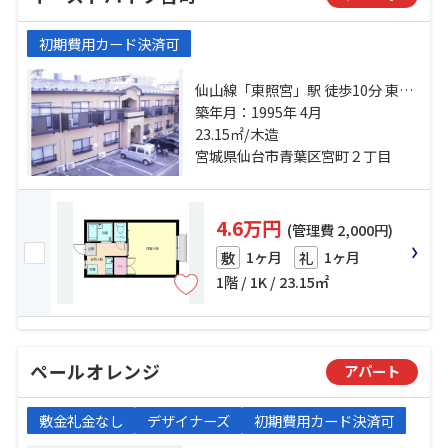
初期費用カード決済可
仙山線「東照宮」駅 徒歩10分 東北
本線「仙台」駅 徒歩19分 仙台市営
築年月：1995年 4月
南北線「仙台」駅 徒歩19分
23.15㎡/木造
宮城県仙台市青葉区宮町２丁目
4.6万円
(管理費 2,000円)
1ヶ月
1ヶ月
敷
礼
1階 / 1K / 23.15㎡
ペールオレンジ
アパート
敷金礼金なし
デザイナーズ
初期費用カード決済可