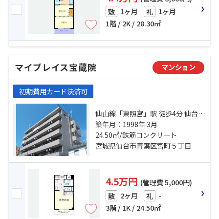
1ヶ月
1ヶ月
敷
礼
1階 / 2K / 28.30㎡
マイプレイス宝蔵院
マンション
初期費用カード決済可
仙山線「東照宮」駅 徒歩4分 仙台市
営南北線「北四番丁」駅 徒歩23分
築年月：1998年 3月
仙台市営南北線「台原」駅 徒歩26
24.50㎡/鉄筋コンクリート
分
宮城県仙台市青葉区宮町５丁目
4.5万円
(管理費 5,000円)
2ヶ月
-
敷
礼
3階 / 1K / 24.50㎡