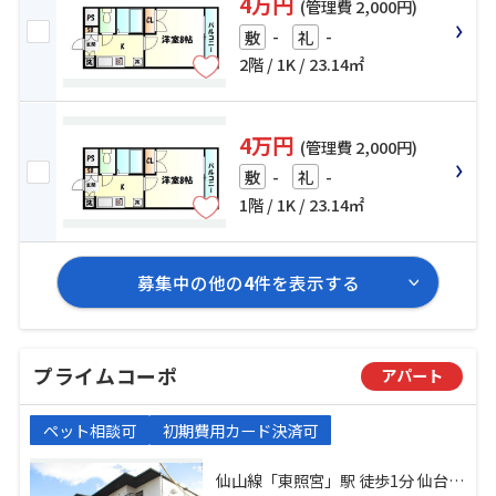
4万円
(管理費 2,000円)
-
-
敷
礼
2階 / 1K / 23.14㎡
4万円
(管理費 2,000円)
-
-
敷
礼
1階 / 1K / 23.14㎡
募集中の他の
4
件を表示する
プライムコーポ
アパート
ペット相談可
初期費用カード決済可
仙山線「東照宮」駅 徒歩1分 仙台市