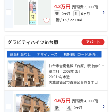
4.3万円
(管理費 3,000円)
0ヶ月
0ヶ月
敷
礼
1階 / 1K / 22.18㎡
グラビティハイツin台原
アパート
敷金礼金なし
デザイナーズ
初期費用カード決済可
仙台市営南北線「台原」駅 徒歩9分
仙山線「東照宮」駅 徒歩15分 仙台
築年月：2008年 3月
市営南北線「旭ヶ丘」駅 徒歩17分
20.91㎡/木造
宮城県仙台市青葉区台原５丁目
4.6万円
(管理費 4,000円)
-
0ヶ月
敷
礼