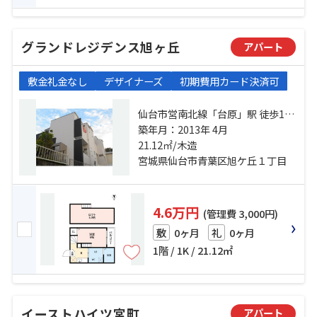
グランドレジデンス旭ヶ丘
アパート
敷金礼金なし
デザイナーズ
初期費用カード決済可
仙台市営南北線「台原」駅 徒歩10
分 仙台市営南北線「旭ヶ丘」駅 徒
築年月：2013年 4月
歩14分 仙山線「東照宮」駅 徒歩19
21.12㎡/木造
分
宮城県仙台市青葉区旭ケ丘１丁目
4.6万円
(管理費 3,000円)
0ヶ月
0ヶ月
敷
礼
1階 / 1K / 21.12㎡
イーストハイツ宮町
アパート