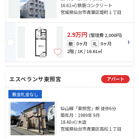
16.61㎡/鉄筋コンクリート
11分 仙山線「東照宮」駅 徒歩25分
宮城県仙台市青葉区堤町１丁目
2.9万円
(管理費 2,000円)
0ヶ月
0ヶ月
敷
礼
2階 / 1K / 16.61㎡
エスペランサ東照宮
アパート
敷金礼金なし
仙山線「東照宮」駅 徒歩6分
築年月：1989年 9月
18.40㎡/木造
宮城県仙台市青葉区高松１丁目