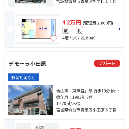
宮城県仙台市青葉区旭ケ丘１丁目
4.2万円
(管理費 2,000円)
-
-
敷
礼
4階 / 1K / 21.60㎡
デモーラ小田原
アパート
敷金礼金なし
仙山線「東照宮」駅 徒歩13分 仙台
市地下鉄東西線「仙台」駅 徒歩19
築年月：1993年 8月
分 仙台市営南北線「仙台」駅 徒歩
19.70㎡/木造
19分
宮城県仙台市青葉区小田原５丁目