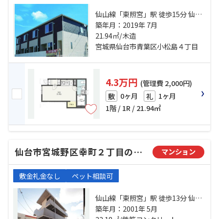
仙山線「東照宮」駅 徒歩15分 仙台
市営南北線「台原」駅 徒歩17分 仙
築年月：2019年 7月
台市営南北線「旭ヶ丘」駅 徒歩17
21.94㎡/木造
分
宮城県仙台市青葉区小松島４丁目
4.3万円
(管理費 2,000円)
0ヶ月
1ヶ月
敷
礼
1階 / 1R / 21.94㎡
仙台市宮城野区幸町２丁目のマンション
マンション
敷金礼金なし
ペット相談可
仙山線「東照宮」駅 徒歩13分 仙石
線「榴ケ岡」駅 徒歩29分 中江一丁
築年月：2001年 5月