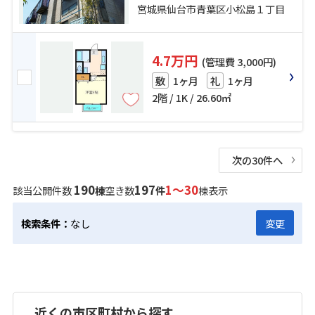
歩4分
宮城県仙台市青葉区小松島１丁目
4.7万円
(管理費 3,000円)
1ヶ月
1ヶ月
敷
礼
2階 / 1K / 26.60㎡
次の30件へ
190
197
1～30
該当公開件数
棟
空き数
件
棟表示
検索条件：
なし
変更
近くの市区町村から探す