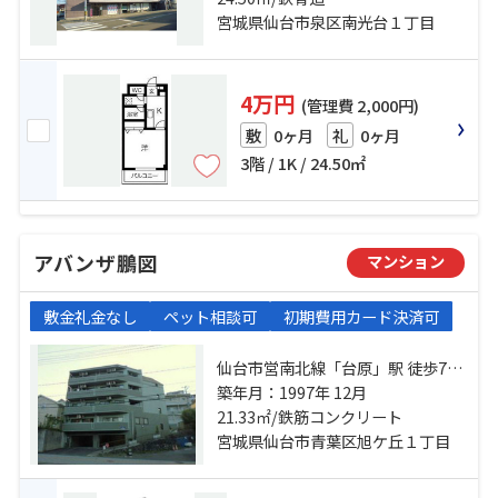
宮城県仙台市泉区南光台１丁目
4万円
(管理費 2,000円)
0ヶ月
0ヶ月
敷
礼
3階 / 1K / 24.50㎡
アバンザ鵬図
マンション
敷金礼金なし
ペット相談可
初期費用カード決済可
仙台市営南北線「台原」駅 徒歩7分
仙台市営南北線「旭ヶ丘」駅 徒歩
築年月：1997年 12月
21.33㎡/鉄筋コンクリート
11分 仙山線「東照宮」駅 徒歩21分
宮城県仙台市青葉区旭ケ丘１丁目