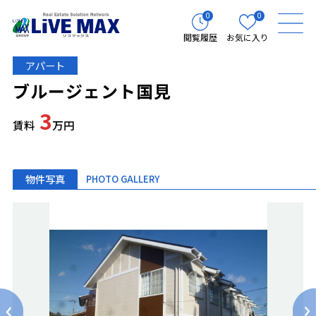
0
0
閲覧履歴
お気に入り
アパート
ブルージェント国見
3
賃料
万円
物件写真
PHOTO GALLERY