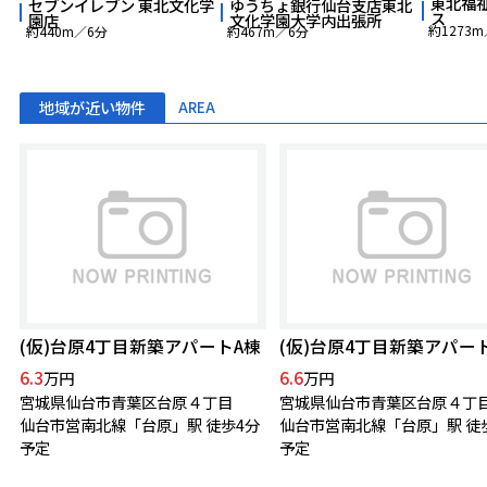
東北福
セブンイレブン 東北文化学
ゆうちょ銀行仙台支店東北
ス
園店
文化学園大学内出張所
約1273m
約440m／6分
約467m／6分
地域が近い物件
AREA
(仮)台原4丁目新築アパートA棟
(仮)台原4丁目新築アパー
6.3
6.6
万円
万円
宮城県仙台市青葉区台原４丁目
宮城県仙台市青葉区台原４丁
仙台市営南北線「台原」駅 徒歩4分
仙台市営南北線「台原」駅 徒
予定
予定