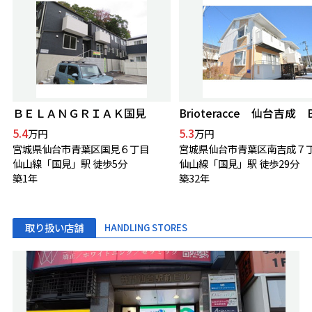
ＢＥＬＡＮＧＲＩＡＫ国見
Brioteracce 仙台吉成 
5.4
5.3
万円
万円
宮城県仙台市青葉区国見６丁目
宮城県仙台市青葉区南吉成７
仙山線「国見」駅 徒歩5分
仙山線「国見」駅 徒歩29分
築1年
築32年
取り扱い店舗
HANDLING STORES