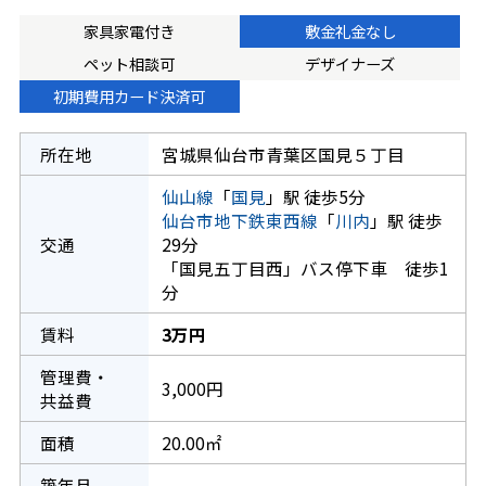
家具家電付き
敷金礼金なし
ペット相談可
デザイナーズ
初期費用カード決済可
所在地
宮城県仙台市青葉区国見５丁目
仙山線
「
国見
」駅 徒歩5分
仙台市地下鉄東西線
「
川内
」駅 徒歩
交通
29分
「国見五丁目西」バス停下車 徒歩1
分
賃料
3万円
管理費・
3,000円
共益費
面積
20.00㎡
築年月