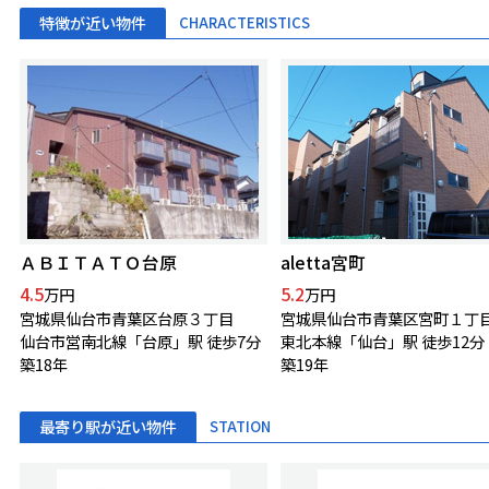
特徴が近い物件
CHARACTERISTICS
ＡＢＩＴＡＴＯ台原
aletta宮町
4.5
5.2
万円
万円
宮城県仙台市青葉区台原３丁目
宮城県仙台市青葉区宮町１丁
仙台市営南北線「台原」駅 徒歩7分
東北本線「仙台」駅 徒歩12分
築18年
築19年
最寄り駅が近い物件
STATION