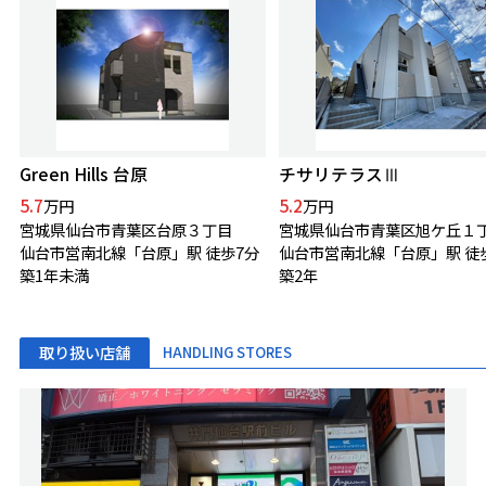
Green Hills 台原
チサリテラスⅢ
5.7
5.2
万円
万円
宮城県仙台市青葉区台原３丁目
宮城県仙台市青葉区旭ケ丘１
仙台市営南北線「台原」駅 徒歩7分
仙台市営南北線「台原」駅 徒
築1年未満
築2年
取り扱い店舗
HANDLING STORES