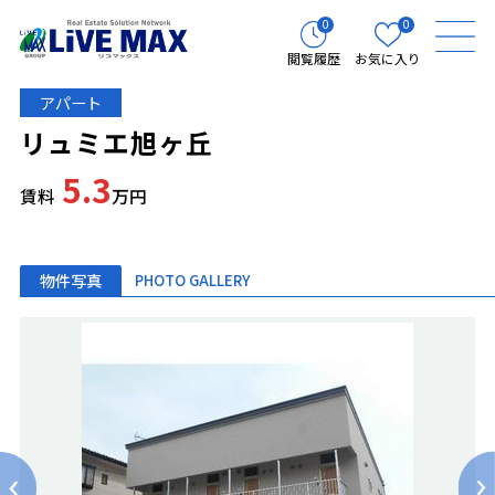
0
0
閲覧履歴
お気に入り
アパート
リュミエ旭ヶ丘
5.3
賃料
万円
物件写真
PHOTO GALLERY