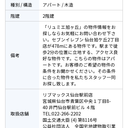
種別 / 構造
アパート / 木造
階建
2階建
「リュミエ旭ヶ丘」の物件情報をお
探しならお気軽にお問い合わせ下さ
い。セブンイレブン 仙台旭ケ丘2丁目
店が478mにある物件です。駅まで徒
歩2分の位置に立地する、アクセス良
備考
好な物件です。こちらの物件はアパ
ートです。お客様のご希望の物件の
条件をお聞かせください。その条件
に合った物件を私たちスタッフ一同
お探し致します。
リブマックス仙台駅前店
宮城県仙台市青葉区中央１丁目8-
40 井門仙台駅前ビル ４階
取扱店舗
TEL:022-266-2202
国土交通大臣 (4) 第8116号
公益社団法人 全国宅地建物取引業