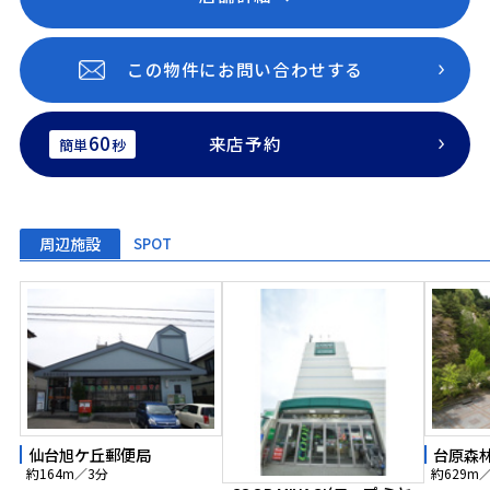
この物件にお問い合わせする
60
来店予約
簡単
秒
周辺施設
SPOT
仙台旭ケ丘郵便局
台原森
約164m／3分
約629m