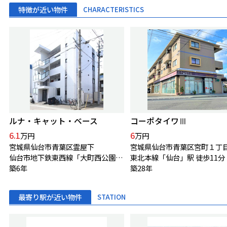
特徴が近い物件
CHARACTERISTICS
ルナ・キャット・ベース
コーポタイワⅢ
6.1
6
万円
万円
宮城県仙台市青葉区霊屋下
宮城県仙台市青葉区宮町１丁
仙台市地下鉄東西線「大町西公園」駅 徒歩11分
東北本線「仙台」駅 徒歩11分
築6年
築28年
最寄り駅が近い物件
STATION