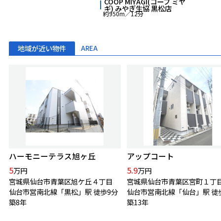
COOP MIYAGI(コープ ミヤ
ギ) みやぎ生協 黒松店
約950m／12分
地域が近い物件
AREA
ハーモニーテラス旭ヶ丘
アップコート
5
5.9
万円
万円
宮城県仙台市青葉区旭ケ丘４丁目
宮城県仙台市青葉区宮町１丁
仙台市営南北線「黒松」駅 徒歩9分
仙台市営南北線「仙台」駅 徒
築8年
築13年