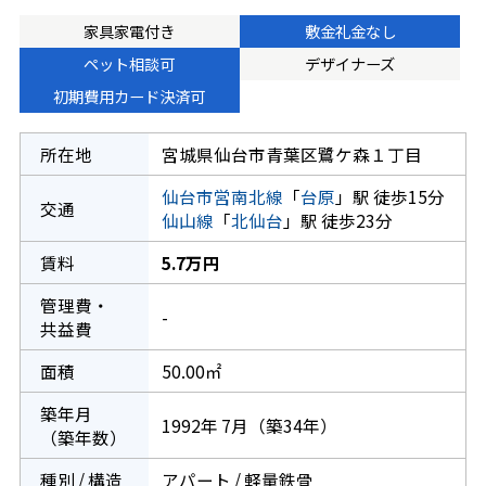
家具家電付き
敷金礼金なし
ペット相談可
デザイナーズ
初期費用カード決済可
所在地
宮城県仙台市青葉区鷺ケ森１丁目
仙台市営南北線
「
台原
」駅 徒歩15分
交通
仙山線
「
北仙台
」駅 徒歩23分
賃料
5.7万円
管理費・
-
共益費
面積
50.00㎡
築年月
1992年 7月（築34年）
（築年数）
種別 / 構造
アパート / 軽量鉄骨