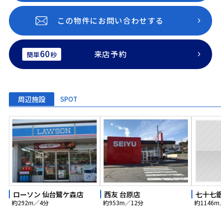
この物件にお問い合わせする
60
来店予約
簡単
秒
周辺施設
SPOT
ローソン 仙台鷺ケ森店
西友 台原店
七十七
約292m／4分
約953m／12分
約1146m