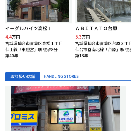
イーグルハイツ高松Ⅰ
ＡＢＩＴＡＴＯ台原
4.4
5.3
万円
万円
宮城県仙台市青葉区高松１丁目
宮城県仙台市青葉区台原３丁
仙山線「東照宮」駅 徒歩8分
仙台市営南北線「台原」駅 徒
築40年
築18年
取り扱い店舗
HANDLING STORES