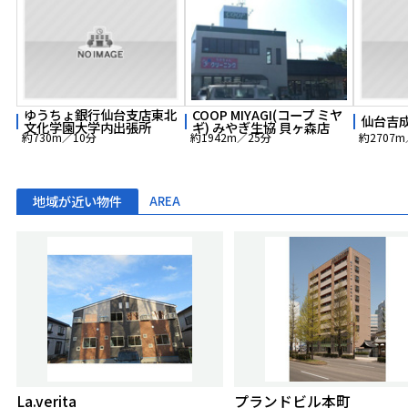
ゆうちょ銀行仙台支店東北
COOP MIYAGI(コープ ミヤ
仙台吉
文化学園大学内出張所
ギ) みやぎ生協 貝ヶ森店
約730m／10分
約1942m／25分
約2707m
地域が近い物件
AREA
La.verita
プランドビル本町