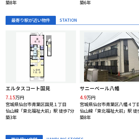
築8年
築6年
最寄り駅が近い物件
STATION
エルタスコート国見
サニーベール八幡
7.15
4.9
万円
万円
宮城県仙台市青葉区国見１丁目
宮城県仙台市青葉区八幡４丁
仙山線「東北福祉大前」駅 徒歩7分
築3年
築8年