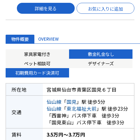
詳細を見る
お気に入りに追加
物件概要
OVERVIEW
家具家電付き
敷金礼金なし
ペット相談可
デザイナーズ
初期費用カード決済可
所在地
宮城県仙台市青葉区国見６丁目
仙山線
「
国見
」駅 徒歩5分
仙山線
「
東北福祉大前
」駅 徒歩23分
交通
「西雷神」バス停下車 徒歩3分
「国見東山」バス停下車 徒歩3分
賃料
3.5万円～3.7万円