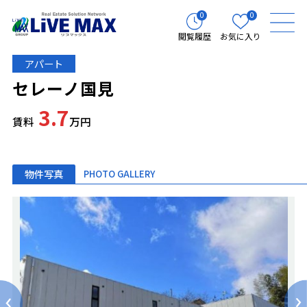
0
0
閲覧履歴
お気に入り
アパート
セレーノ国見
3.7
賃料
万円
物件写真
PHOTO GALLERY