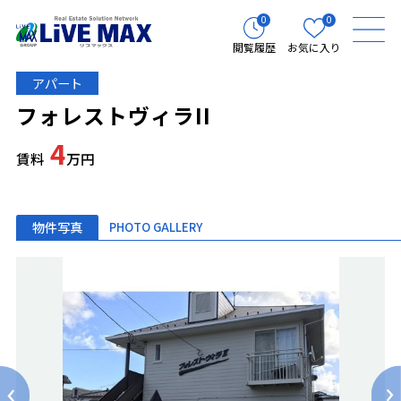
0
0
閲覧履歴
お気に入り
アパート
フォレストヴィラII
4
賃料
万円
物件写真
PHOTO GALLERY