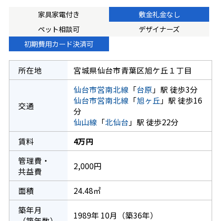
家具家電付き
敷金礼金なし
ペット相談可
デザイナーズ
初期費用カード決済可
所在地
宮城県仙台市青葉区旭ケ丘１丁目
仙台市営南北線
「
台原
」駅 徒歩3分
仙台市営南北線
「
旭ヶ丘
」駅 徒歩16
交通
分
仙山線
「
北仙台
」駅 徒歩22分
賃料
4万円
管理費・
2,000円
共益費
面積
24.48㎡
築年月
1989年 10月（築36年）
（築年数）