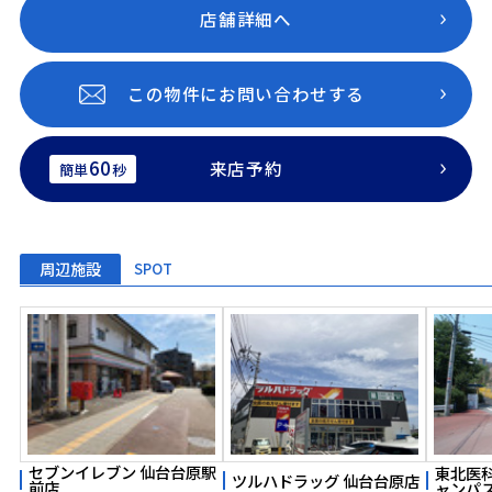
店舗詳細へ
この物件にお問い合わせする
60
来店予約
簡単
秒
周辺施設
SPOT
セブンイレブン 仙台台原駅
東北医
ツルハドラッグ 仙台台原店
前店
ャンパ