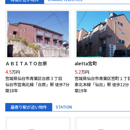
ＡＢＩＴＡＴＯ台原
aletta宮町
4.5
5.2
万円
万円
宮城県仙台市青葉区台原３丁目
宮城県仙台市青葉区宮町１丁
仙台市営南北線「台原」駅 徒歩7分
東北本線「仙台」駅 徒歩12分
築18年
築19年
最寄り駅が近い物件
STATION