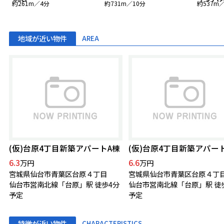
約261m／4分
約731m／10分
約537m
地域が近い物件
AREA
(仮)台原4丁目新築アパートA棟
(仮)台原4丁目新築アパー
6.3
6.6
万円
万円
宮城県仙台市青葉区台原４丁目
宮城県仙台市青葉区台原４丁
仙台市営南北線「台原」駅 徒歩4分
仙台市営南北線「台原」駅 徒
予定
予定
特徴が近い物件
CHARACTERISTICS