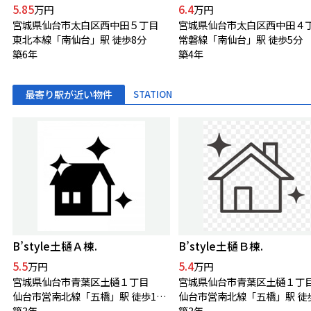
5.85
6.4
万円
万円
宮城県仙台市太白区西中田５丁目
宮城県仙台市太白区西中田４
東北本線「南仙台」駅 徒歩8分
常磐線「南仙台」駅 徒歩5分
築6年
築4年
最寄り駅が近い物件
STATION
B’style土樋Ａ棟.
B’style土樋Ｂ棟.
5.5
5.4
万円
万円
宮城県仙台市青葉区土樋１丁目
宮城県仙台市青葉区土樋１丁
仙台市営南北線「五橋」駅 徒歩11分
築3年
築3年