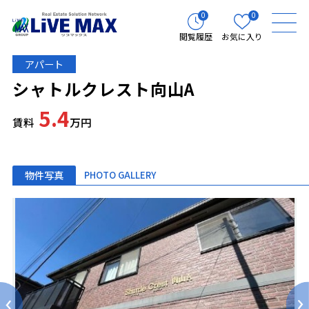
0
0
閲覧履歴
お気に入り
アパート
シャトルクレスト向山A
5.4
賃料
万円
物件写真
PHOTO GALLERY