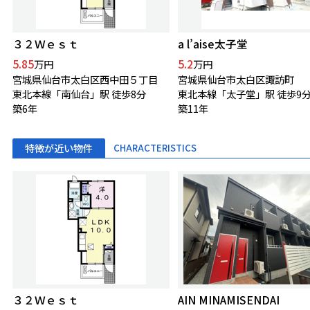
３２Ｗｅｓｔ
a l’aise太子堂
5.85
5.2
万円
万円
宮城県仙台市太白区西中田５丁目
宮城県仙台市太白区諏訪町
東北本線「南仙台」駅 徒歩8分
東北本線「太子堂」駅 徒歩9
築6年
築11年
特徴が近い物件
CHARACTERISTICS
３２Ｗｅｓｔ
AIN MINAMISENDAI