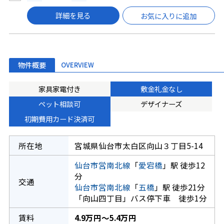
詳細を見る
お気に入りに追加
物件概要
OVERVIEW
家具家電付き
敷金礼金なし
ペット相談可
デザイナーズ
初期費用カード決済可
所在地
宮城県仙台市太白区向山３丁目5-14
仙台市営南北線
「
愛宕橋
」駅 徒歩12
分
交通
仙台市営南北線
「
五橋
」駅 徒歩21分
「向山四丁目」バス停下車 徒歩1分
賃料
4.9万円～5.4万円