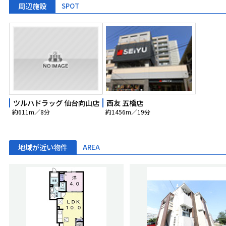
周辺施設
SPOT
西友 五橋店
ツルハドラッグ 仙台向山店
約1456m／19分
約611m／8分
地域が近い物件
AREA