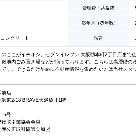
管理費・共益費
築年月（築年数）
筋コンクリート
階建
」のここがイチオシ。セブンイレブン 大阪靱本町2丁目店まで
・敷地内ごみ置き場などが揃っております。こちらは高層階の
ンです。できるだけ早めに不動産情報を集めたい方は当社スタ
。
駅前店
東2-18 BRAVE天満橋Ⅱ1階
116号
建物取引業協会会員
動産公正取引協議会加盟