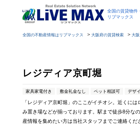
全国の賃貸物件
リブマックス
>
>
全国の不動産情報はリブマックス
大阪府の賃貸検索
大阪
レジディア京町堀
家具家電付き
敷金礼金なし
ペット相談可
デザ
「レジディア京町堀」のここがイチオシ。近くにはロ
み置き場などが揃っております。駅まで徒歩8分な
産情報を集めたい方は当社スタッフまでご連絡くだ