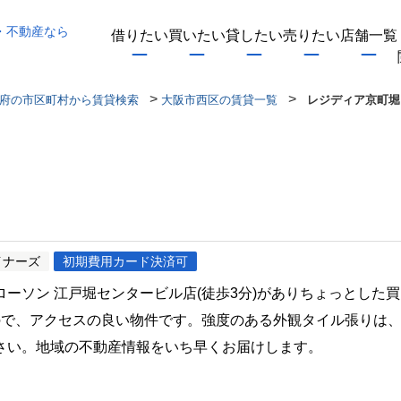
・不動産なら
借りたい
買いたい
貸したい
売りたい
店舗一覧
>
>
府の市区町村から賃貸検索
大阪市西区の賃貸一覧
レジディア京町堀
イナーズ
初期費用カード決済可
ーソン 江戸堀センタービル店(徒歩3分)がありちょっとした
ので、アクセスの良い物件です。強度のある外観タイル張りは
さい。地域の不動産情報をいち早くお届けします。