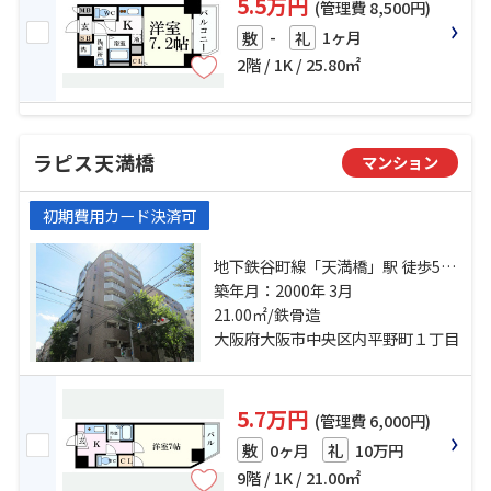
5.5万円
(管理費 8,500円)
-
1ヶ月
敷
礼
2階 / 1K / 25.80㎡
ラピス天満橋
マンション
初期費用カード決済可
地下鉄谷町線「天満橋」駅 徒歩5分
京阪電鉄中之島線「天満橋」駅 徒
築年月：2000年 3月
歩7分 地下鉄中央線「谷町四丁目」
21.00㎡/鉄骨造
駅 徒歩12分
大阪府大阪市中央区内平野町１丁目
5.7万円
(管理費 6,000円)
0ヶ月
10万円
敷
礼
9階 / 1K / 21.00㎡