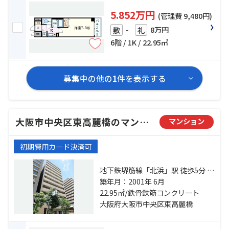
5.852万円
(管理費 9,480円)
-
8万円
敷
礼
6階 / 1K / 22.95㎡
募集中の他の
1
件を表示する
大阪市中央区東高麗橋のマンション
マンション
初期費用カード決済可
地下鉄堺筋線「北浜」駅 徒歩5分 地
下鉄谷町線「天満橋」駅 徒歩9分 京
築年月：2001年 6月
阪電鉄中之島線「なにわ橋」駅 徒
22.95㎡/鉄骨鉄筋コンクリート
歩10分
大阪府大阪市中央区東高麗橋