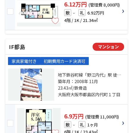
6.12万円
(管理費 8,000円)
-
6.92万円
敷
礼
4階 / 1K / 21.34㎡
IF都島
マンション
家具家電付き
初期費用カード決済可
地下鉄谷町線「野江内代」駅 徒歩3
分 地下鉄谷町線「都島」駅 徒歩15
築年月：2008年 11月
23.43㎡/鉄骨造
分 大阪環状線「京橋」駅 徒歩18分
大阪府大阪市都島区内代町１丁目
6.9万円
(管理費 11,000円)
-
1ヶ月
敷
礼
6階 / 1K / 23.43㎡