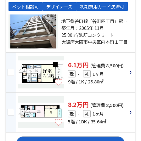
ペット相談可
デザイナーズ
初期費用カード決済可
地下鉄谷町線「谷町四丁目」駅 徒
歩2分 地下鉄堺筋線「堺筋本町」
築年月：2005年 11月
駅 徒歩8分 地下鉄谷町線「天満橋」
25.80㎡/鉄筋コンクリート
駅 徒歩10分
大阪府大阪市中央区内本町１丁目
6.1万円
(管理費 8,500円)
-
1ヶ月
敷
礼
9階 / 1K / 25.80㎡
8.2万円
(管理費 8,500円)
-
1ヶ月
敷
礼
5階 / 1DK / 35.64㎡