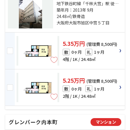
地下鉄谷町線「千林大宮」駅 徒歩
16分 京阪本線「千林」駅 徒歩18分
築年月：2013年 9月
地下鉄今里筋線「太子橋今市」
24.48㎡/鉄骨造
駅 徒歩18分
大阪府大阪市旭区中宮５丁目
5.35万円
(管理費 8,500円)
0ヶ月
1ヶ月
敷
礼
4階 / 1K / 24.48㎡
5.25万円
(管理費 8,500円)
0ヶ月
1ヶ月
敷
礼
2階 / 1K / 24.48㎡
グレンパーク内本町
マンション