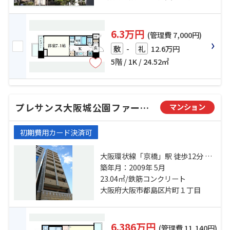
6.3万円
(管理費 7,000円)
-
12.6万円
敷
礼
5階 / 1K / 24.52㎡
プレサンス大阪城公園ファーストシート
マンション
初期費用カード決済可
大阪環状線「京橋」駅 徒歩12分 東
西線「京橋」駅 徒歩12分 東西線
築年月：2009年 5月
「大阪城北詰」駅 徒歩3分
23.04㎡/鉄筋コンクリート
大阪府大阪市都島区片町１丁目
6.386万円
(管理費 11,140円)