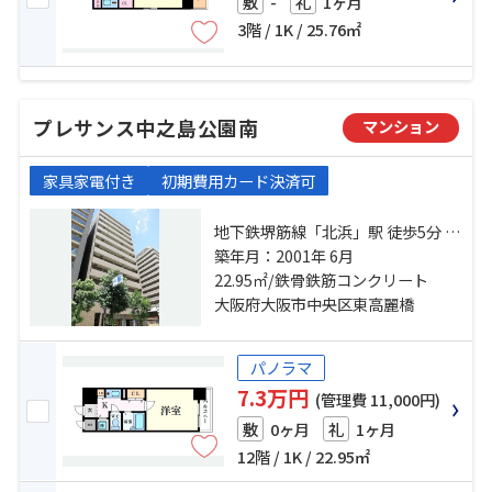
-
1ヶ月
敷
礼
3階 / 1K / 25.76㎡
プレサンス中之島公園南
マンション
家具家電付き
初期費用カード決済可
地下鉄堺筋線「北浜」駅 徒歩5分 京
阪本線「北浜」駅 徒歩4分 地下鉄谷
築年月：2001年 6月
町線「天満橋」駅 徒歩9分
22.95㎡/鉄骨鉄筋コンクリート
大阪府大阪市中央区東高麗橋
パノラマ
7.3万円
(管理費 11,000円)
0ヶ月
1ヶ月
敷
礼
12階 / 1K / 22.95㎡