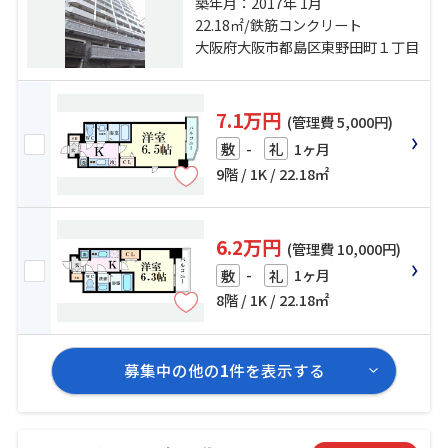
歩2分 京阪本線「京橋」駅 徒歩5分
築年月：2017年 1月
大阪環状線「京橋」駅 徒歩8分
22.18㎡/鉄筋コンクリート
大阪府大阪市都島区東野田町１丁目
7.1万円
(管理費 5,000円)
-
1ヶ月
敷
礼
9階 / 1K / 22.18㎡
6.2万円
(管理費 10,000円)
-
1ヶ月
敷
礼
8階 / 1K / 22.18㎡
募集中の他の
1
件を表示する