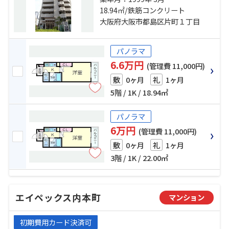
ーク」駅 徒歩2分 京阪本線「京橋」
18.94㎡/鉄筋コンクリート
駅 徒歩7分
大阪府大阪市都島区片町１丁目
パノラマ
6.6万円
(管理費 11,000円)
0ヶ月
1ヶ月
敷
礼
5階 / 1K / 18.94㎡
パノラマ
6万円
(管理費 11,000円)
0ヶ月
1ヶ月
敷
礼
3階 / 1K / 22.00㎡
エイペックス内本町
マンション
初期費用カード決済可