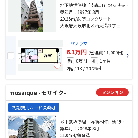
地下鉄堺筋線「南森町」駅 徒歩6分
東西線「大阪天満宮」駅 徒歩8分 地
築年月：1997年 3月
下鉄堺筋線「北浜」駅 徒歩9分
20.25㎡/鉄筋コンクリート
大阪府大阪市北区西天満３丁目
パノラマ
6.1万円
(管理費 11,000円)
0万円
1ヶ月
敷
礼
2階 / 1K / 20.25㎡
mosaique -モザイク-
マンション
初期費用カード決済可
地下鉄堺筋線「堺筋本町」駅 徒歩
11分 地下鉄谷町線「天満橋」駅 徒
築年月：2008年 8月
歩8分 地下鉄中央線「谷町四丁目」
21.04㎡/鉄骨造