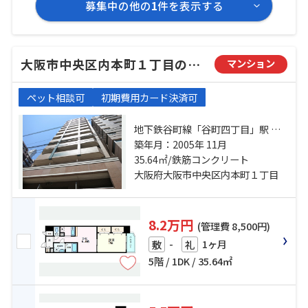
募集中の他の
1
件を表示する
大阪市中央区内本町１丁目のマンション
マンション
ペット相談可
初期費用カード決済可
地下鉄谷町線「谷町四丁目」駅 徒
歩3分 地下鉄谷町線「天満橋」駅 徒
築年月：2005年 11月
歩7分 京阪本線「天満橋」駅 徒歩7
35.64㎡/鉄筋コンクリート
分
大阪府大阪市中央区内本町１丁目
8.2万円
(管理費 8,500円)
-
1ヶ月
敷
礼
5階 / 1DK / 35.64㎡