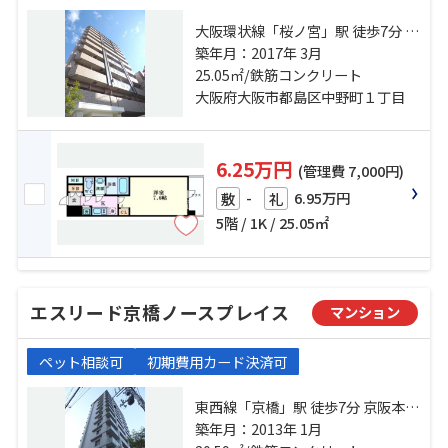
大阪環状線「桜ノ宮」駅 徒歩7分 地
下鉄谷町線「都島」駅 徒歩13分 京
築年月：2017年 3月
阪本線「京橋」駅 徒歩12分
25.05㎡/鉄筋コンクリート
大阪府大阪市都島区中野町１丁目
6.25万円
(管理費 7,000円)
-
6.95万円
敷
礼
5階 / 1K / 25.05㎡
エスリード京橋ノースプレイス
マンション
ペット相談可
初期費用カード決済可
東西線「京橋」駅 徒歩7分 京阪本線
「京橋」駅 徒歩7分 地下鉄長堀鶴見
築年月：2013年 1月