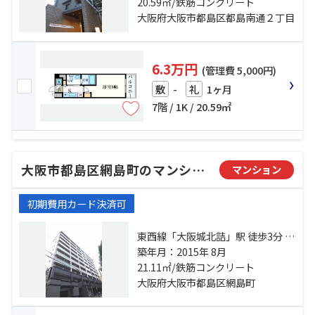
緑地「京橋」駅 徒歩7分
20.59㎡/鉄筋コンクリート
大阪府大阪市都島区都島南通２丁目
6.3万円
(管理費 5,000円)
-
1ヶ月
敷
礼
7階 / 1K / 20.59㎡
大阪市都島区網島町のマンション
マンション
初期費用カード決済可
東西線「大阪城北詰」駅 徒歩3分 地
下鉄長堀鶴見緑地「大阪ビジネスパ
築年月：2015年 8月
ーク」駅 徒歩3分 京阪本線「天満
21.11㎡/鉄筋コンクリート
橋」駅 徒歩10分
大阪府大阪市都島区網島町