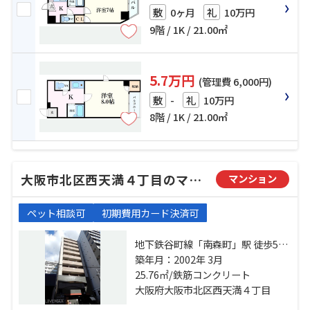
0ヶ月
10万円
敷
礼
9階 / 1K / 21.00㎡
5.7万円
(管理費 6,000円)
-
10万円
敷
礼
8階 / 1K / 21.00㎡
大阪市北区西天満４丁目のマンション
マンション
ペット相談可
初期費用カード決済可
地下鉄谷町線「南森町」駅 徒歩5分
地下鉄谷町線「東梅田」駅 徒歩8分
築年月：2002年 3月
地下鉄堺筋線「北浜」駅 徒歩9分
25.76㎡/鉄筋コンクリート
大阪府大阪市北区西天満４丁目