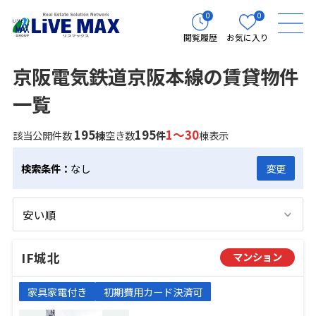
0
0
閲覧履歴
お気に入り
京阪電気鉄道京阪本線の賃貸物件
一覧
195
195
1～30
該当公開件数
棟
空き数
件
棟表示
検索条件：
なし
変更
IF城北
マンション
家具家電付き
初期費用カード決済可