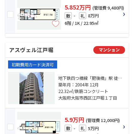
5.852万円
(管理費 9,480円)
-
8万円
敷
礼
6階 / 1K / 22.95㎡
アスヴェル江戸堀
マンション
初期費用カード決済可
地下鉄四つ橋線「肥後橋」駅 徒歩5
分 地下鉄御堂筋線「淀屋橋」駅 徒
築年月：2004年 12月
歩10分 地下鉄御堂筋線「本町」
22.32㎡/鉄筋コンクリート
駅 徒歩9分
大阪府大阪市西区江戸堀１丁目
5.9万円
(管理費 12,000円)
-
5万円
敷
礼