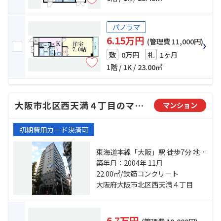
パノラマ
6.15万円
(管理費 11,000円)
0万円
1ヶ月
敷
礼
1階 / 1K / 23.00㎡
大阪市北区西天満４丁目のマンション
マンション
初期費用カード決済可
東海道本線「大阪」駅 徒歩7分 地下
鉄御堂筋線「梅田」駅 徒歩7分 地下
築年月：2004年 11月
鉄御堂筋線「淀屋橋」駅 徒歩7分
22.00㎡/鉄筋コンクリート
大阪府大阪市北区西天満４丁目
6.7万円