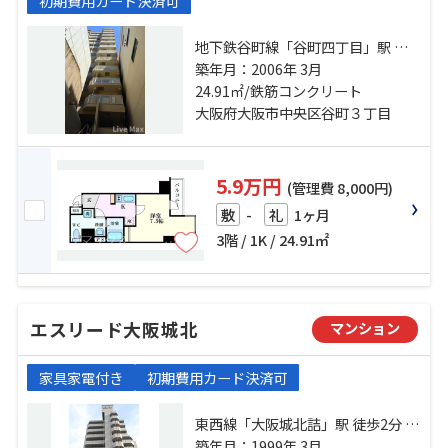
初期費用カード決済可
地下鉄谷町線「谷町四丁目」駅 徒
歩4分 地下鉄谷町線「天満橋」駅 徒
築年月：2006年 3月
歩11分 京阪電鉄中之島線「天満
24.91㎡/鉄筋コンクリート
橋」駅 徒歩12分
大阪府大阪市中央区谷町３丁目
5.9万円
(管理費 8,000円)
-
1ヶ月
敷
礼
3階 / 1K / 24.91㎡
エスリード大阪城北
マンション
家具家電付き
初期費用カード決済可
東西線「大阪城北詰」駅 徒歩2分 地
下鉄長堀鶴見緑地「大阪ビジネスパ
築年月：1999年 3月