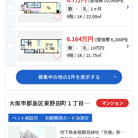
(管理費 10,000円)
-
1ヶ月
敷
礼
9階 / 1K / 22.00㎡
6.164万円
(管理費 6,200円)
-
10万円
敷
礼
9階 / 1R / 21.75㎡
募集中の他の
1
件を表示する
大阪市都島区東野田町１丁目のマンション
マンション
ペット相談可
初期費用カード決済可
地下鉄長堀鶴見緑地「京橋」駅 徒