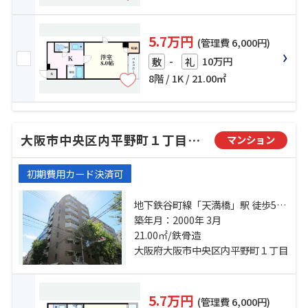
5.7万円
(管理費 6,000円)
-
10万円
敷
礼
8階 / 1K / 21.00㎡
大阪市中央区内平野町１丁目のマンション
マンション
初期費用カード決済可
地下鉄谷町線「天満橋」駅 徒歩5分
京阪電鉄中之島線「天満橋」駅 徒
築年月：2000年 3月
歩7分 地下鉄中央線「谷町四丁目」
21.00㎡/鉄骨造
駅 徒歩12分
大阪府大阪市中央区内平野町１丁目
5.7万円
(管理費 6,000円)