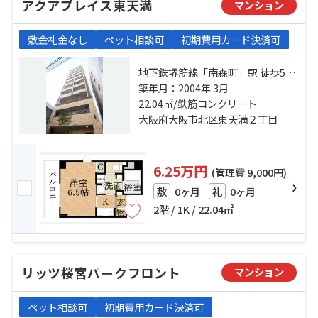
アクアプレイス東天満
マンション
敷金礼金なし
ペット相談可
初期費用カード決済可
地下鉄堺筋線「南森町」駅 徒歩5分
東西線「大阪天満宮」駅 徒歩5分 京
築年月：2004年 3月
阪本線「天満橋」駅 徒歩14分
22.04㎡/鉄筋コンクリート
大阪府大阪市北区東天満２丁目
6.25万円
(管理費 9,000円)
0ヶ月
0ヶ月
敷
礼
2階 / 1K / 22.04㎡
リッツ桜宮パークフロント
マンション
ペット相談可
初期費用カード決済可