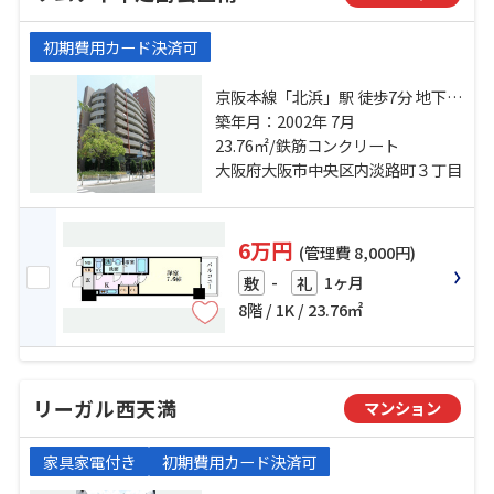
初期費用カード決済可
京阪本線「北浜」駅 徒歩7分 地下鉄
堺筋線「堺筋本町」駅 徒歩9分 地下
築年月：2002年 7月
鉄谷町線「天満橋」駅 徒歩10分
23.76㎡/鉄筋コンクリート
大阪府大阪市中央区内淡路町３丁目
6万円
(管理費 8,000円)
-
1ヶ月
敷
礼
8階 / 1K / 23.76㎡
リーガル西天満
マンション
家具家電付き
初期費用カード決済可