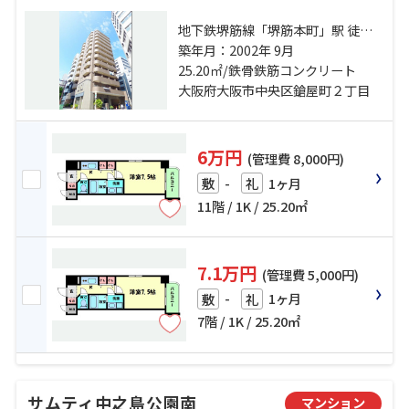
地下鉄堺筋線「堺筋本町」駅 徒歩5
分 地下鉄谷町線「谷町四丁目」
築年月：2002年 9月
駅 徒歩5分 京阪本線「天満橋」
25.20㎡/鉄骨鉄筋コンクリート
駅 徒歩10分
大阪府大阪市中央区鎗屋町２丁目
6万円
(管理費 8,000円)
-
1ヶ月
敷
礼
11階 / 1K / 25.20㎡
7.1万円
(管理費 5,000円)
-
1ヶ月
敷
礼
7階 / 1K / 25.20㎡
サムティ中之島公園南
マンション