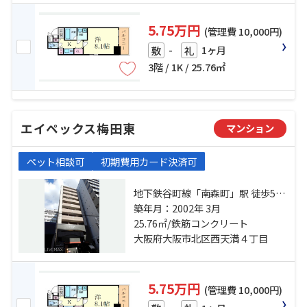
5.75万円
(管理費 10,000円)
-
1ヶ月
敷
礼
3階 / 1K / 25.76㎡
エイペックス梅田東
マンション
ペット相談可
初期費用カード決済可
地下鉄谷町線「南森町」駅 徒歩5分
地下鉄谷町線「東梅田」駅 徒歩8分
築年月：2002年 3月
地下鉄堺筋線「北浜」駅 徒歩9分
25.76㎡/鉄筋コンクリート
大阪府大阪市北区西天満４丁目
5.75万円
(管理費 10,000円)