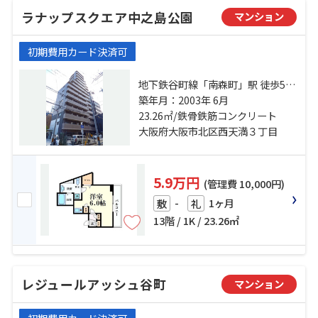
ラナップスクエア中之島公園
マンション
初期費用カード決済可
地下鉄谷町線「南森町」駅 徒歩5分
地下鉄堺筋線「北浜」駅 徒歩5分 東
築年月：2003年 6月
西線「大阪天満宮」駅 徒歩7分
23.26㎡/鉄骨鉄筋コンクリート
大阪府大阪市北区西天満３丁目
5.9万円
(管理費 10,000円)
-
1ヶ月
敷
礼
13階 / 1K / 23.26㎡
レジュールアッシュ谷町
マンション