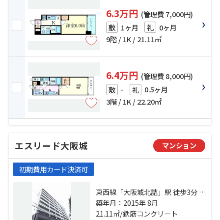
6.3万円
(管理費 7,000円)
1ヶ月
0ヶ月
敷
礼
9階 / 1K / 21.11㎡
6.4万円
(管理費 8,000円)
-
0.5ヶ月
敷
礼
3階 / 1K / 22.20㎡
エスリード大阪城
マンション
初期費用カード決済可
東西線「大阪城北詰」駅 徒歩3分 地
下鉄長堀鶴見緑地「大阪ビジネスパ
築年月：2015年 8月
ーク」駅 徒歩3分 京阪本線「天満
21.11㎡/鉄筋コンクリート