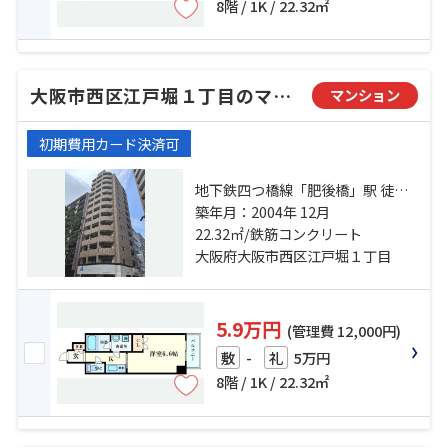
8階 / 1K / 22.32㎡
大阪市西区江戸堀１丁目のマンション
マンション
初期費用カード決済可
地下鉄四つ橋線「肥後橋」駅 徒歩5
分 地下鉄御堂筋線「淀屋橋」駅 徒
築年月：2004年 12月
歩10分 地下鉄御堂筋線「本町」
22.32㎡/鉄筋コンクリート
駅 徒歩9分
大阪府大阪市西区江戸堀１丁目
5.9万円
(管理費 12,000円)
-
5万円
敷
礼
8階 / 1K / 22.32㎡