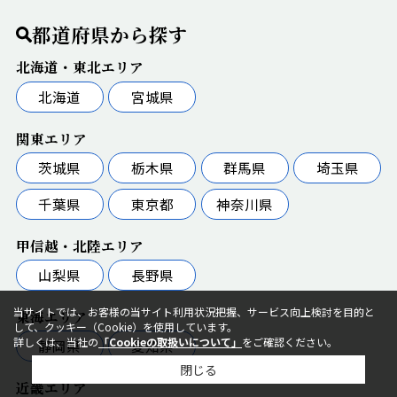
都道府県から探す
北海道・東北エリア
北海道
宮城県
関東エリア
茨城県
栃木県
群馬県
埼玉県
千葉県
東京都
神奈川県
甲信越・北陸エリア
山梨県
長野県
当サイトでは、お客様の当サイト利用状況把握、サービス向上検討を目的と
東海エリア
して、クッキー（Cookie）を使用しています。
詳しくは、当社の
「Cookieの取扱いについて」
をご確認ください。
静岡県
愛知県
閉じる
近畿エリア