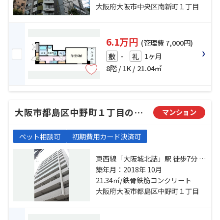
駅 徒歩2分
大阪府大阪市中央区南新町１丁目
6.1万円
(管理費 7,000円)
-
1ヶ月
敷
礼
8階 / 1K / 21.04㎡
大阪市都島区中野町１丁目のマンション
マンション
ペット相談可
初期費用カード決済可
東西線「大阪城北詰」駅 徒歩7分 地
下鉄長堀鶴見緑地「京橋」駅 徒歩8
築年月：2018年 10月
21.34㎡/鉄骨鉄筋コンクリート
分 京阪本線「京橋」駅 徒歩9分
大阪府大阪市都島区中野町１丁目