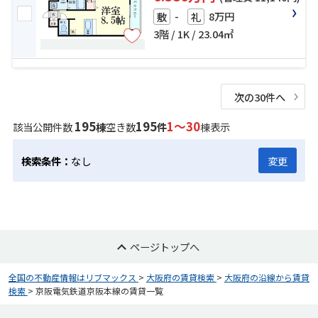
-
8万円
敷
礼
3階 / 1K / 23.04㎡
次の30件へ
195
195
1～30
該当公開件数
棟
空き数
件
棟表示
検索条件：
なし
変更
ページトップへ
全国の不動産情報はリブマックス
>
大阪府の賃貸検索
>
大阪府の沿線から賃貸
検索
>
京阪電気鉄道京阪本線の賃貸一覧