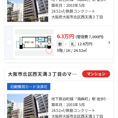
東西線「大阪天満宮」駅 徒歩7分 京
築年月：2003年 5月
阪本線「北浜」駅 徒歩10分
24.52㎡/鉄筋コンクリート
大阪府大阪市北区西天満３丁目
6.3万円
(管理費 7,000円)
-
12.6万円
敷
礼
5階 / 1K / 24.52㎡
大阪市北区西天満３丁目のマンション
マンション
初期費用カード決済可
地下鉄谷町線「南森町」駅 徒歩5分
東西線「大阪天満宮」駅 徒歩7分 京
築年月：2003年 5月
阪本線「北浜」駅 徒歩10分
24.52㎡/鉄筋コンクリート
大阪府大阪市北区西天満３丁目