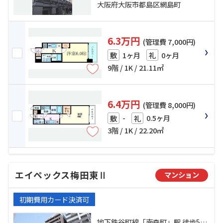
橋」駅 徒歩10分
大阪府大阪市都島区網島町
6.3万円
(管理費 7,000円)
1ヶ月
0ヶ月
敷
礼
9階 / 1K / 21.11㎡
6.4万円
(管理費 8,000円)
-
0.5ヶ月
敷
礼
3階 / 1K / 22.20㎡
エイペックス梅田東Ⅱ
マンション
初期費用カード決済可
地下鉄谷町線「南森町」駅 徒歩5分