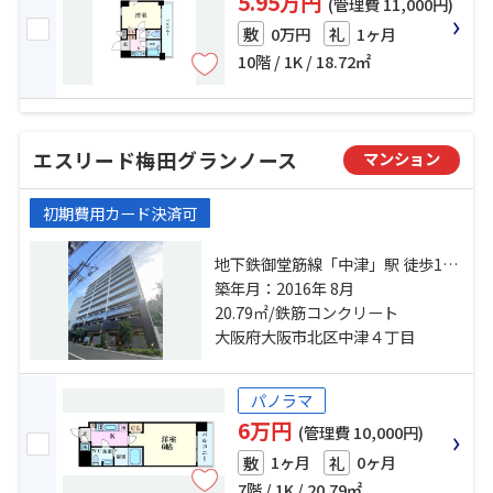
5.95万円
(管理費 11,000円)
0万円
1ヶ月
敷
礼
10階 / 1K / 18.72㎡
エスリード梅田グランノース
マンション
初期費用カード決済可
地下鉄御堂筋線「中津」駅 徒歩10
分 阪急神戸本線「中津」駅 徒歩5分
築年月：2016年 8月
地下鉄御堂筋線「梅田」駅 徒歩19
20.79㎡/鉄筋コンクリート
分
大阪府大阪市北区中津４丁目
パノラマ
6万円
(管理費 10,000円)
1ヶ月
0ヶ月
敷
礼
7階 / 1K / 20.79㎡