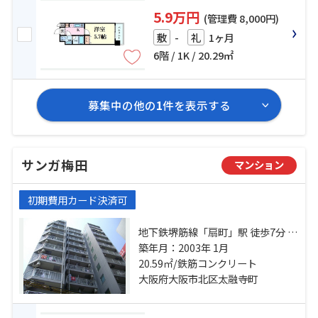
5.9万円
(管理費 8,000円)
-
1ヶ月
敷
礼
6階 / 1K / 20.29㎡
募集中の他の
1
件を表示する
サンガ梅田
マンション
初期費用カード決済可
地下鉄堺筋線「扇町」駅 徒歩7分 阪
急宝塚本線「大阪梅田」駅 徒歩10
築年月：2003年 1月
分 地下鉄谷町線「東梅田」駅 徒歩6
20.59㎡/鉄筋コンクリート
分
大阪府大阪市北区太融寺町