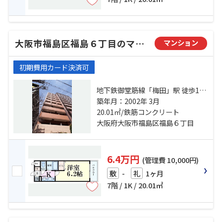
大阪市福島区福島６丁目のマンション
マンション
初期費用カード決済可
地下鉄御堂筋線「梅田」駅 徒歩10
分 大阪環状線「大阪」駅 徒歩9分
築年月：2002年 3月
大阪環状線「福島」駅 徒歩4分
20.01㎡/鉄筋コンクリート
大阪府大阪市福島区福島６丁目
6.4万円
(管理費 10,000円)
-
1ヶ月
敷
礼
7階 / 1K / 20.01㎡