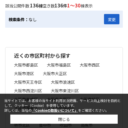
136
136
1～30
該当公開件数
棟
空き数
件
棟表示
検索条件：
なし
変更
近くの市区町村から探す
大阪市都島区
大阪市福島区
大阪市西区
大阪市港区
大阪市大正区
大阪市天王寺区
大阪市浪速区
大阪市西淀川区
大阪市東淀川区
大阪市東成区
大阪市生野区
大阪市旭区
当サイトでは、お客様の当サイト利用状況把握、サービス向上検討を目的と
して、クッキー（Cookie）を使用しています。
大阪市城東区
大阪市阿倍野区
詳しくは、当社の
「Cookieの取扱いについて」
をご確認ください。
大阪市淀川区
大阪市中央区
堺市堺区
閉じる
堺市北区
豊中市
吹田市
高槻市