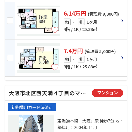
6.14万円
(管理費 9,300円)
-
1ヶ月
敷
礼
4階 / 1K / 25.83㎡
7.4万円
(管理費 5,000円)
-
1ヶ月
敷
礼
3階 / 1K / 25.83㎡
大阪市北区西天満４丁目のマンション
マンション
初期費用カード決済可
東海道本線「大阪」駅 徒歩7分 地下
鉄御堂筋線「梅田」駅 徒歩7分 地下
築年月：2004年 11月