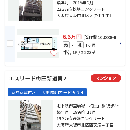
急神戸本線「中津」駅 徒歩9分 大阪
築年月：2015年 2月
環状線「福島」駅 徒歩15分
22.23㎡/鉄筋コンクリート
大阪府大阪市北区大淀中１丁目
6.6万円
(管理費 10,000円)
-
1ヶ月
敷
礼
7階 / 1K / 22.23㎡
エスリード梅田新道第2
マンション
家具家電付き
初期費用カード決済可
地下鉄御堂筋線「梅田」駅 徒歩8分
大阪環状線「大阪」駅 徒歩7分 京阪
築年月：1999年 11月
本線「淀屋橋」駅 徒歩7分
19.32㎡/鉄筋コンクリート
大阪府大阪市北区西天満４丁目