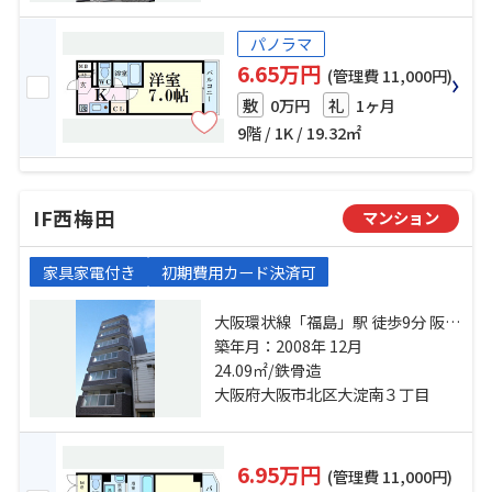
パノラマ
6.65万円
(管理費 11,000円)
0万円
1ヶ月
敷
礼
9階 / 1K / 19.32㎡
IF西梅田
マンション
家具家電付き
初期費用カード決済可
大阪環状線「福島」駅 徒歩9分 阪神
本線「福島」駅 徒歩15分 大阪環状
築年月：2008年 12月
線「大阪」駅 徒歩15分
24.09㎡/鉄骨造
大阪府大阪市北区大淀南３丁目
6.95万円
(管理費 11,000円)