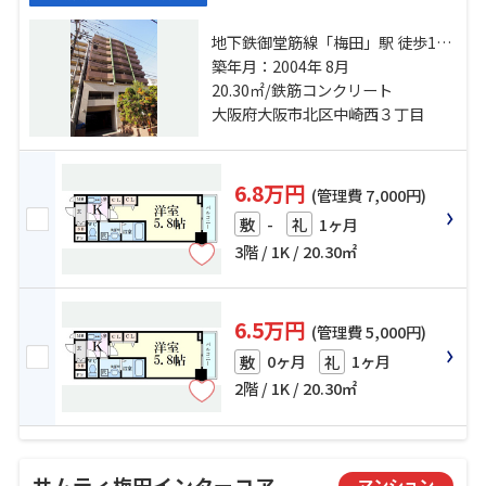
地下鉄御堂筋線「梅田」駅 徒歩12
分 地下鉄御堂筋線「中津」駅 徒歩
築年月：2004年 8月
11分 地下鉄谷町線「中崎町」駅 徒
20.30㎡/鉄筋コンクリート
歩6分
大阪府大阪市北区中崎西３丁目
6.8万円
(管理費 7,000円)
-
1ヶ月
敷
礼
3階 / 1K / 20.30㎡
6.5万円
(管理費 5,000円)
0ヶ月
1ヶ月
敷
礼
2階 / 1K / 20.30㎡
サムティ梅田インターコア
マンション