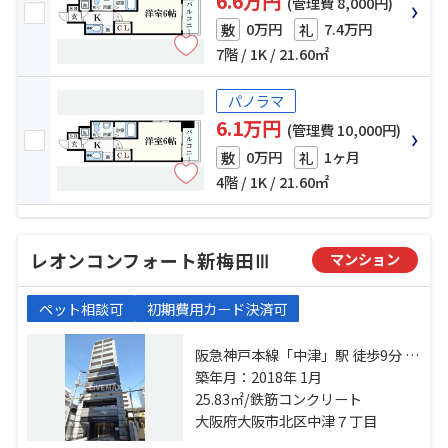
6.6万円
(管理費 8,000円)
0万円
7.4万円
敷
礼
7階 / 1K / 21.60㎡
パノラマ
6.1万円
(管理費 10,000円)
0万円
1ヶ月
敷
礼
4階 / 1K / 21.60㎡
レオンコンフォート新梅田Ⅲ
マンション
ペット相談可
初期費用カード決済可
阪急神戸本線「中津」駅 徒歩9分 地
下鉄御堂筋線「中津」駅 徒歩14分
築年月：2018年 1月
東海道本線「大阪」駅 徒歩19分
25.83㎡/鉄筋コンクリート
大阪府大阪市北区中津７丁目