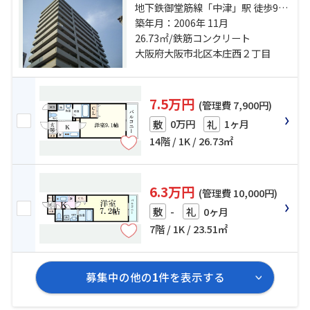
地下鉄御堂筋線「中津」駅 徒歩9分
阪急京都本線「大阪梅田」駅 徒歩
築年月：2006年 11月
19分 地下鉄谷町線「中崎町」駅 徒
26.73㎡/鉄筋コンクリート
歩10分
大阪府大阪市北区本庄西２丁目
7.5万円
(管理費 7,900円)
0万円
1ヶ月
敷
礼
14階 / 1K / 26.73㎡
6.3万円
(管理費 10,000円)
-
0ヶ月
敷
礼
7階 / 1K / 23.51㎡
募集中の他の
1
件を表示する