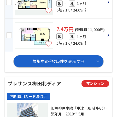
-
1ヶ月
敷
礼
6階 / 1K / 24.09㎡
7.4万円
(管理費 11,000円)
-
1ヶ月
敷
礼
5階 / 1K / 24.09㎡
募集中の他の
5
件を表示する
プレサンス梅田北ディア
マンション
初期費用カード決済可
阪急神戸本線「中津」駅 徒歩6分 東
海道本線「大阪」駅 徒歩15分 地下
築年月：2019年 5月