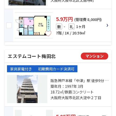
分
大阪府大阪市北区太融寺町
5.9万円
(管理費 8,000円)
-
1ヶ月
敷
礼
7階 / 1K / 20.59㎡
エステムコート梅田北
マンション
家具家電付き
初期費用カード決済可
阪急神戸本線「中津」駅 徒歩9分 地
下鉄御堂筋線「梅田」駅 徒歩15分
築年月：1997年 3月
東海道本線「大阪」駅 徒歩15分
18.72㎡/鉄筋コンクリート
大阪府大阪市北区大淀中２丁目