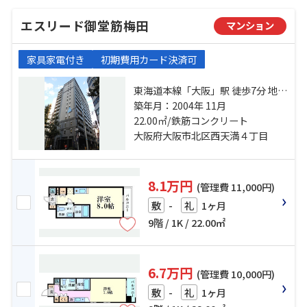
エスリード御堂筋梅田
マンション
家具家電付き
初期費用カード決済可
東海道本線「大阪」駅 徒歩7分 地下
鉄御堂筋線「梅田」駅 徒歩7分 地下
築年月：2004年 11月
鉄御堂筋線「淀屋橋」駅 徒歩7分
22.00㎡/鉄筋コンクリート
大阪府大阪市北区西天満４丁目
8.1万円
(管理費 11,000円)
-
1ヶ月
敷
礼
9階 / 1K / 22.00㎡
6.7万円
(管理費 10,000円)
-
1ヶ月
敷
礼