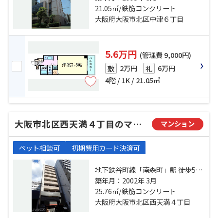
阪急宝塚本線「大阪梅田」駅 徒歩
21.05㎡/鉄筋コンクリート
13分
大阪府大阪市北区中津６丁目
5.6万円
(管理費 9,000円)
2万円
6万円
敷
礼
4階 / 1K / 21.05㎡
大阪市北区西天満４丁目のマンション
マンション
ペット相談可
初期費用カード決済可
地下鉄谷町線「南森町」駅 徒歩5分
地下鉄谷町線「東梅田」駅 徒歩8分
築年月：2002年 3月
地下鉄堺筋線「北浜」駅 徒歩9分
25.76㎡/鉄筋コンクリート
大阪府大阪市北区西天満４丁目