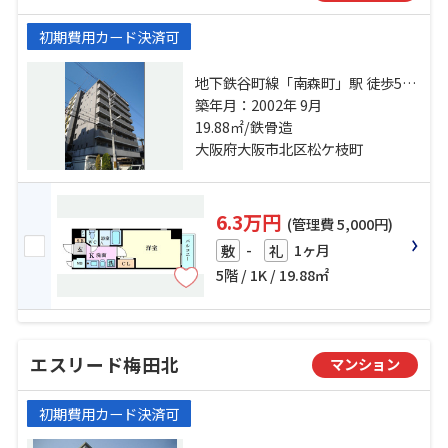
初期費用カード決済可
地下鉄谷町線「南森町」駅 徒歩5分
地下鉄堺筋線「天神橋筋六丁目」
築年月：2002年 9月
駅 徒歩15分 地下鉄御堂筋線「梅
19.88㎡/鉄骨造
田」駅 徒歩17分
大阪府大阪市北区松ケ枝町
6.3万円
(管理費 5,000円)
-
1ヶ月
敷
礼
5階 / 1K / 19.88㎡
エスリード梅田北
マンション
初期費用カード決済可