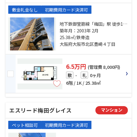
敷金礼金なし
初期費用カード決済可
地下鉄御堂筋線「梅田」駅 徒歩15
分 地下鉄御堂筋線「中津」駅 徒歩7
築年月：2003年 2月
分 地下鉄谷町線「中崎町」駅 徒歩
25.38㎡/鉄骨造
11分
大阪府大阪市北区豊崎４丁目
6.5万円
(管理費 8,000円)
-
0ヶ月
敷
礼
6階 / 1K / 25.38㎡
エスリード梅田グレイス
マンション
ペット相談可
初期費用カード決済可