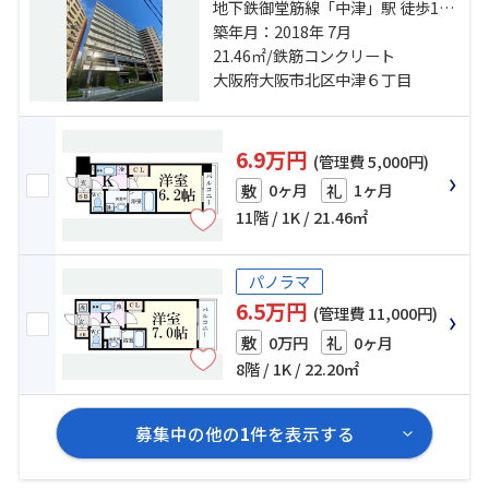
地下鉄御堂筋線「中津」駅 徒歩10
分 阪急神戸本線「中津」駅 徒歩5分
築年月：2018年 7月
大阪環状線「大阪」駅 徒歩15分
21.46㎡/鉄筋コンクリート
大阪府大阪市北区中津６丁目
6.9万円
(管理費 5,000円)
0ヶ月
1ヶ月
敷
礼
11階 / 1K / 21.46㎡
パノラマ
6.5万円
(管理費 11,000円)
0万円
0ヶ月
敷
礼
8階 / 1K / 22.20㎡
募集中の他の
1
件を表示する