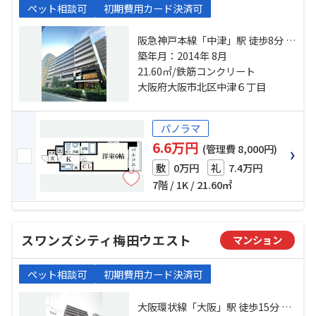
ペット相談可
初期費用カード決済可
阪急神戸本線「中津」駅 徒歩8分 大
阪環状線「大阪」駅 徒歩13分 地下
築年月：2014年 8月
鉄御堂筋線「中津」駅 徒歩13分
21.60㎡/鉄筋コンクリート
大阪府大阪市北区中津６丁目
パノラマ
6.6万円
(管理費 8,000円)
0万円
7.4万円
敷
礼
7階 / 1K / 21.60㎡
スワンズシティ梅田ウエスト
マンション
ペット相談可
初期費用カード決済可
大阪環状線「大阪」駅 徒歩15分 阪