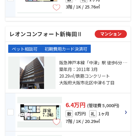
3階 / 1K / 25.76㎡
レオンコンフォート新梅田Ⅱ
マンション
ペット相談可
初期費用カード決済可
阪急神戸本線「中津」駅 徒歩6分 地
下鉄御堂筋線「中津」駅 徒歩13分
築年月：2011年 3月
大阪環状線「大阪」駅 徒歩18分
20.29㎡/鉄筋コンクリート
大阪府大阪市北区中津６丁目
6.4万円
(管理費 5,000円)
0万円
1ヶ月
敷
礼
7階 / 1K / 20.29㎡