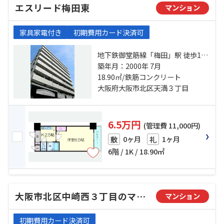
エスリード梅田東
マンション
家具家電付き
初期費用カード決済可
地下鉄御堂筋線「梅田」駅 徒歩10
分 東西線「大阪天満宮」駅 徒歩3分
築年月：2000年 7月
地下鉄谷町線「南森町」駅 徒歩5分
18.90㎡/鉄筋コンクリート
大阪府大阪市北区天満３丁目
6.5万円
(管理費 11,000円)
0ヶ月
1ヶ月
敷
礼
6階 / 1K / 18.90㎡
大阪市北区中崎西３丁目のマンション
マンション
初期費用カード決済可