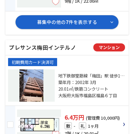
9階 / 1K / 22.00㎡
募集中の他の
7
件を表示する
プレサンス梅田インテルノ
マンション
初期費用カード決済可
地下鉄御堂筋線「梅田」駅 徒歩10
分 大阪環状線「大阪」駅 徒歩9分
築年月：2002年 3月
大阪環状線「福島」駅 徒歩4分
20.01㎡/鉄筋コンクリート
大阪府大阪市福島区福島６丁目
6.4万円
(管理費 10,000円)
-
1ヶ月
敷
礼
7階 / 1K / 20.01㎡