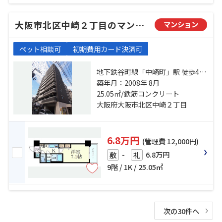
大阪市北区中崎２丁目のマンション
マンション
ペット相談可
初期費用カード決済可
地下鉄谷町線「中崎町」駅 徒歩4分
地下鉄堺筋線「天神橋筋六丁目」
築年月：2008年 8月
駅 徒歩5分 阪急神戸本線「大阪梅
25.05㎡/鉄筋コンクリート
田」駅 徒歩15分
大阪府大阪市北区中崎２丁目
6.8万円
(管理費 12,000円)
-
6.8万円
敷
礼
9階 / 1K / 25.05㎡
次の30件へ