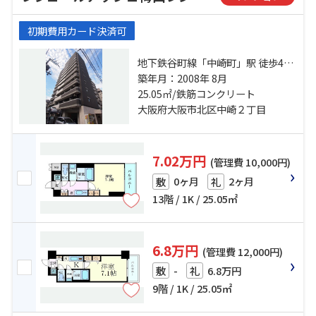
初期費用カード決済可
地下鉄谷町線「中崎町」駅 徒歩4分
地下鉄堺筋線「天神橋筋六丁目」
築年月：2008年 8月
駅 徒歩5分 阪急神戸本線「大阪梅
25.05㎡/鉄筋コンクリート
田」駅 徒歩15分
大阪府大阪市北区中崎２丁目
7.02万円
(管理費 10,000円)
0ヶ月
2ヶ月
敷
礼
13階 / 1K / 25.05㎡
6.8万円
(管理費 12,000円)
-
6.8万円
敷
礼
9階 / 1K / 25.05㎡