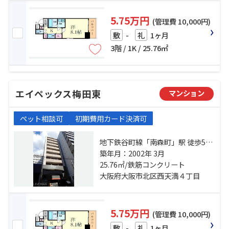
5.75万円
(管理費 10,000円)
-
1ヶ月
敷
礼
3階 / 1K / 25.76㎡
エイペックス梅田東
マンション
ペット相談可
初期費用カード決済可
地下鉄谷町線「南森町」駅 徒歩5分
地下鉄谷町線「東梅田」駅 徒歩8分
築年月：2002年 3月
地下鉄堺筋線「北浜」駅 徒歩9分
25.76㎡/鉄筋コンクリート
大阪府大阪市北区西天満４丁目
5.75万円
(管理費 10,000円)
-
1ヶ月
敷
礼