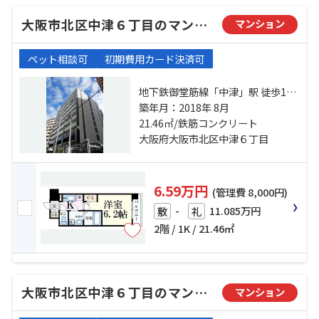
大阪市北区中津６丁目のマンション
マンション
ペット相談可
初期費用カード決済可
地下鉄御堂筋線「中津」駅 徒歩10
分 大阪環状線「大阪」駅 徒歩15分
築年月：2018年 8月
阪急神戸本線「中津」駅 徒歩5分
21.46㎡/鉄筋コンクリート
大阪府大阪市北区中津６丁目
6.59万円
(管理費 8,000円)
-
11.085万円
敷
礼
2階 / 1K / 21.46㎡
大阪市北区中津６丁目のマンション
マンション