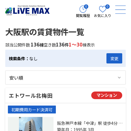
0
0
閲覧履歴
お気に入り
大阪駅の賃貸物件一覧
136
136
1～30
該当公開件数
棟
空き数
件
棟表示
検索条件：
なし
変更
エトワール北梅田
マンション
初期費用カード決済可
阪急神戸本線「中津」駅 徒歩4分 地
下鉄御堂筋線「中津」駅 徒歩10分
築年月：1995年 3月