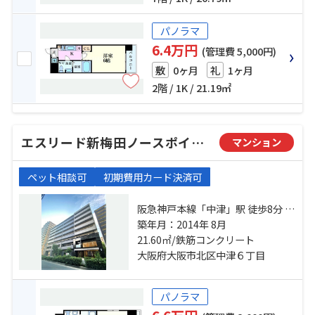
パノラマ
6.4万円
(管理費 5,000円)
0ヶ月
1ヶ月
敷
礼
2階 / 1K / 21.19㎡
エスリード新梅田ノースポイント
マンション
ペット相談可
初期費用カード決済可
阪急神戸本線「中津」駅 徒歩8分 大
阪環状線「大阪」駅 徒歩13分 地下
築年月：2014年 8月
鉄御堂筋線「中津」駅 徒歩13分
21.60㎡/鉄筋コンクリート
大阪府大阪市北区中津６丁目
パノラマ