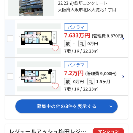
鉄御堂筋線「中津」駅 徒歩12分
22.23㎡/鉄筋コンクリート
大阪府大阪市北区大淀北１丁目
パノラマ
7.633万円
(管理費 8,670円)
-
0万円
敷
礼
7階 / 1K / 22.23㎡
パノラマ
7.2万円
(管理費 9,000円)
0万円
1.5ヶ月
敷
礼
7階 / 1K / 22.23㎡
募集中の他の
3
件を表示する
レジュールアッシュ梅田レジデンス
マンション