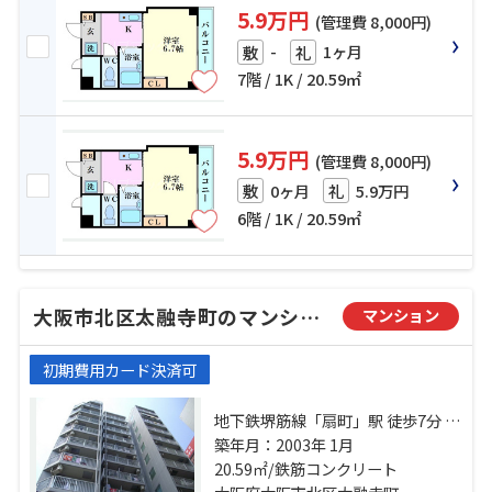
5.9万円
(管理費 8,000円)
-
1ヶ月
敷
礼
7階 / 1K / 20.59㎡
5.9万円
(管理費 8,000円)
0ヶ月
5.9万円
敷
礼
6階 / 1K / 20.59㎡
大阪市北区太融寺町のマンション
マンション
初期費用カード決済可
地下鉄堺筋線「扇町」駅 徒歩7分 阪
急宝塚本線「大阪梅田」駅 徒歩10
築年月：2003年 1月
分 地下鉄谷町線「東梅田」駅 徒歩6
20.59㎡/鉄筋コンクリート