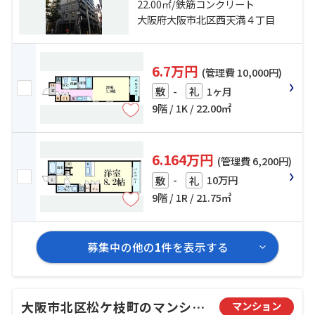
鉄御堂筋線「淀屋橋」駅 徒歩7分
22.00㎡/鉄筋コンクリート
大阪府大阪市北区西天満４丁目
6.7万円
(管理費 10,000円)
-
1ヶ月
敷
礼
9階 / 1K / 22.00㎡
6.164万円
(管理費 6,200円)
-
10万円
敷
礼
9階 / 1R / 21.75㎡
募集中の他の
1
件を表示する
大阪市北区松ケ枝町のマンション
マンション