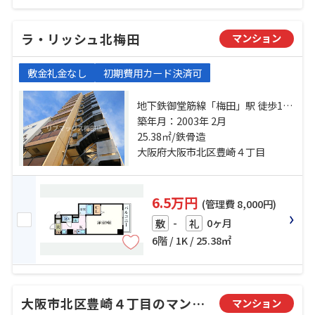
ラ・リッシュ北梅田
マンション
敷金礼金なし
初期費用カード決済可
地下鉄御堂筋線「梅田」駅 徒歩15
分 地下鉄御堂筋線「中津」駅 徒歩7
築年月：2003年 2月
分 地下鉄谷町線「中崎町」駅 徒歩
25.38㎡/鉄骨造
11分
大阪府大阪市北区豊崎４丁目
6.5万円
(管理費 8,000円)
-
0ヶ月
敷
礼
6階 / 1K / 25.38㎡
大阪市北区豊崎４丁目のマンション
マンション