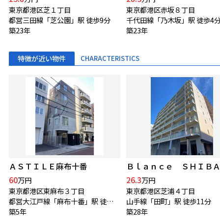
東京都港区芝１丁目
東京都港区赤坂８丁目
都営三田線「芝公園」駅 徒歩9分
千代田線「乃木坂」駅 徒歩4
築23年
築23年
特徴が近い物件
CHARACTERISTICS
ＡＳＴＩＬＥ麻布十番
60
26.3
万円
万円
東京都港区東麻布３丁目
東京都港区芝浦４丁目
都営大江戸線「麻布十番」駅 徒歩3分
山手線「田町」駅 徒歩11分
築5年
築28年