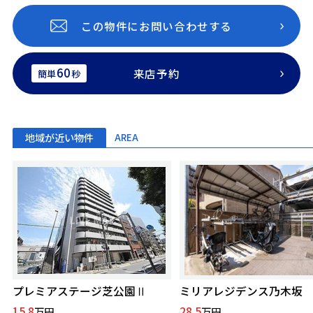
この物件にお問い合わせする
60
来店予約
簡単
秒
地域が近い物件
AREA
プレミアステージ芝公園Ⅱ
ミリアレジデンス乃木坂
15.8
28.5
万円
万円