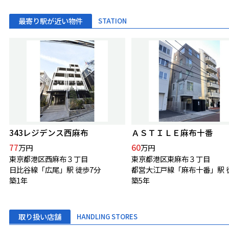
最寄り駅が近い物件
STATION
343レジデンス西麻布
ＡＳＴＩＬＥ麻布十番
77
60
万円
万円
東京都港区西麻布３丁目
東京都港区東麻布３丁目
日比谷線「広尾」駅 徒歩7分
築1年
築5年
取り扱い店舗
HANDLING STORES