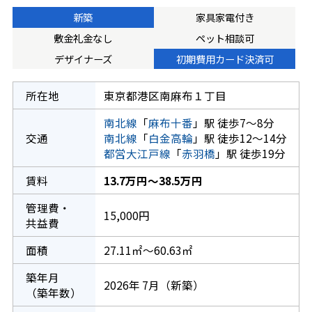
新築
家具家電付き
敷金礼金なし
ペット相談可
デザイナーズ
初期費用カード決済可
所在地
東京都港区南麻布１丁目
南北線
「
麻布十番
」駅 徒歩7～8分
交通
南北線
「
白金高輪
」駅 徒歩12～14分
都営大江戸線
「
赤羽橋
」駅 徒歩19分
賃料
13.7万円～38.5万円
管理費・
15,000円
共益費
面積
27.11㎡～60.63㎡
築年月
2026年 7月（新築）
（築年数）