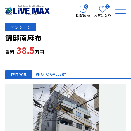
0
0
閲覧履歴
お気に入り
マンション
錦邸南麻布
38.5
賃料
万円
物件写真
PHOTO GALLERY