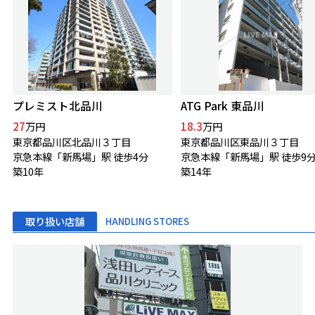
プレミスト北品川
ATG Park 東品川
27
18.3
万円
万円
東京都品川区北品川３丁目
東京都品川区東品川３丁目
京急本線「新馬場」駅 徒歩4分
京急本線「新馬場」駅 徒歩9
築10年
築14年
取り扱い店舗
HANDLING STORES