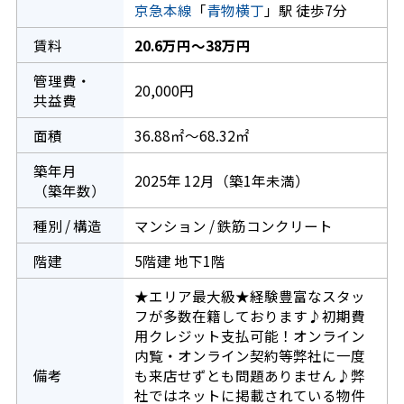
京急本線
「
青物横丁
」駅 徒歩7分
賃料
20.6万円～38万円
管理費・
20,000円
共益費
面積
36.88㎡～68.32㎡
築年月
2025年 12月（築1年未満）
（築年数）
種別 / 構造
マンション / 鉄筋コンクリート
階建
5階建 地下1階
★エリア最大級★経験豊富なスタッ
フが多数在籍しております♪初期費
用クレジット支払可能！オンライン
内覧・オンライン契約等弊社に一度
備考
も来店せずとも問題ありません♪弊
社ではネットに掲載されている物件