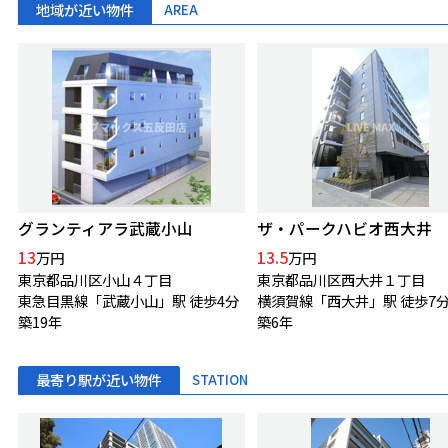
地域が近い物件
AREA
グランティアラ武蔵小山
ザ・パークハビオ西大井
13
13.5
万円
万円
東京都品川区小山４丁目
東京都品川区西大井１丁目
東急目黒線「武蔵小山」駅 徒歩4分
横須賀線「西大井」駅 徒歩7
築19年
築6年
最寄り駅が近い物件
STATION