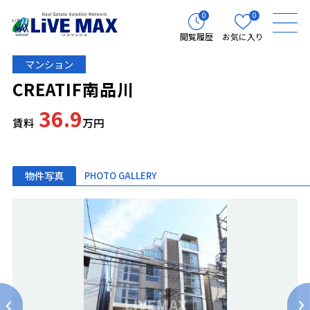
0
0
閲覧履歴
お気に入り
マンション
CREATIF南品川
36.9
賃料
万円
物件写真
PHOTO GALLERY