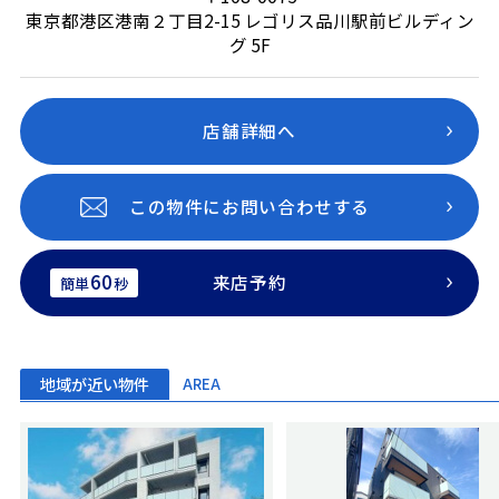
東京都港区港南２丁目2-15 レゴリス品川駅前ビルディン
グ 5F
店舗詳細へ
この物件にお問い合わせする
60
来店予約
簡単
秒
地域が近い物件
AREA