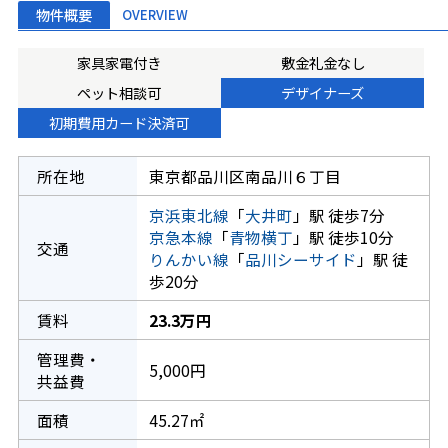
物件概要
OVERVIEW
家具家電付き
敷金礼金なし
ペット相談可
デザイナーズ
初期費用カード決済可
所在地
東京都品川区南品川６丁目
京浜東北線
「
大井町
」駅 徒歩7分
京急本線
「
青物横丁
」駅 徒歩10分
交通
りんかい線
「
品川シーサイド
」駅 徒
歩20分
賃料
23.3万円
管理費・
5,000円
共益費
面積
45.27㎡