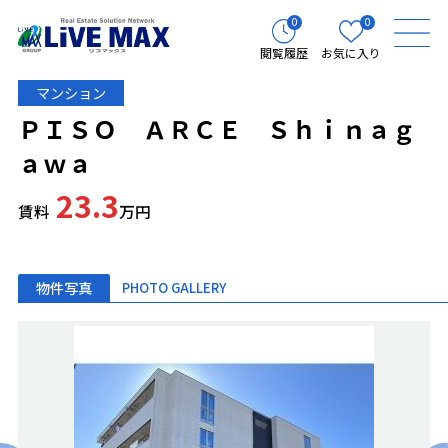
0
0
閲覧履歴
お気に入り
マンション
ＰＩＳＯ ＡＲＣＥ Ｓｈｉｎａｇ
ａｗａ
23.3
賃料
万円
物件写真
PHOTO GALLERY