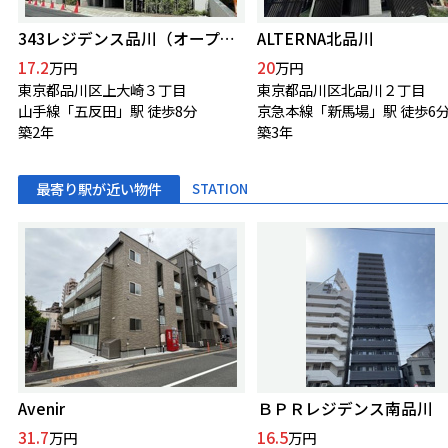
343レジデンス品川（オープンレジデンシア）
ALTERNA北品川
17.2
20
万円
万円
東京都品川区上大崎３丁目
東京都品川区北品川２丁目
山手線「五反田」駅 徒歩8分
京急本線「新馬場」駅 徒歩6
築2年
築3年
最寄り駅が近い物件
STATION
Avenir
ＢＰＲレジデンス南品川
31.7
16.5
万円
万円