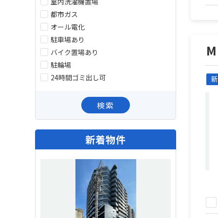
室内洗濯機置場
都市ガス
オール電化
駐車場あり
M
バイク置場あり
駐輪場
24時間ゴミ出し可
新
検索
新着物件