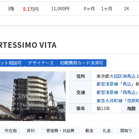
8.1
3階
11,000円
0ヶ月
1ヶ月
1K
万円
RTESSIMO VITA
ット相談可
デザイナーズ
初期費用カード決済可
住所
東京都
大田区
南馬込
都営浅草線
「
馬込
」駅
交通
都営浅草線
「
西馬込
東急大井町線
「
荏原
築年
築13年
階数
所在階
賃料
管理費・共益費
敷金
礼金
間取り