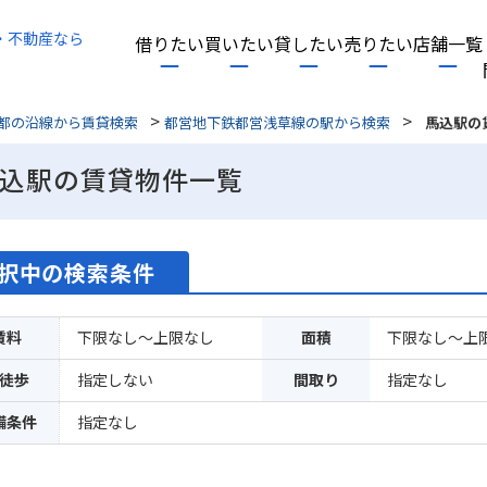
・不動産なら
借りたい
買いたい
貸したい
売りたい
店舗一覧
>
>
都の沿線から賃貸検索
都営地下鉄都営浅草線の駅から検索
馬込駅の
込駅の賃貸物件一覧
択中の検索条件
賃料
下限なし～上限なし
面積
下限なし～上
徒歩
指定しない
間取り
指定なし
備条件
指定なし