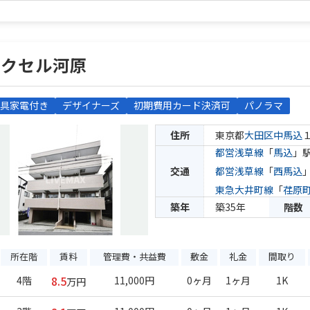
エクセル河原
具家電付き
デザイナーズ
初期費用カード決済可
パノラマ
住所
東京都
大田区
中馬込
都営浅草線
「
馬込
」駅
交通
都営浅草線
「
西馬込
東急大井町線
「
荏原
築年
築35年
階数
所在階
賃料
管理費・共益費
敷金
礼金
間取り
8.5
4階
11,000円
0ヶ月
1ヶ月
1K
万円