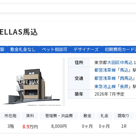
ELLAS馬込
築
敷金礼金なし
ペット相談可
デザイナーズ
初期費用カード
住所
東京都
大田区
中馬込
都営浅草線
「
馬込
」駅
交通
都営浅草線
「
西馬込
東急池上線
「
長原
」駅
築年
2026年 7月予定
所在階
賃料
管理費・共益費
敷金
礼金
間取り
8.9
3階
8,000円
0ヶ月
0ヶ月
1R
万円