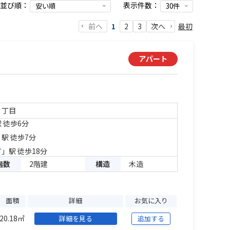
並び順：
表示件数：
前へ
最初
1
2
3
次へ
アパート
１丁目
 徒歩6分
」駅 徒歩7分
町
」駅 徒歩18分
階数
2階建
構造
木造
面積
詳細
お気に入り
20.18㎡
詳細を見る
追加する