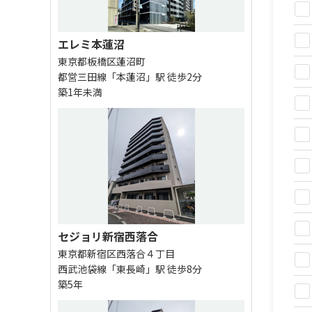
エレミ本蓮沼
東京都板橋区蓮沼町
都営三田線「本蓮沼」駅 徒歩2分
築1年未満
セジョリ新宿西落合
東京都新宿区西落合４丁目
西武池袋線「東長崎」駅 徒歩8分
築5年