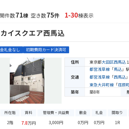
71
75
1-30
開件数
棟
空き数
件
棟表示
スカイスクエア西馬込
金礼金なし
初期費用カード決済可
住所
東京都
大田区
西馬込
都営浅草線
「
馬込
」駅
交通
都営浅草線
「
西馬込
東急大井町線
「
荏原
築年
築8年
所在階
賃料
管理費・共益費
敷金
礼金
間取り
7.8
2階
3,000円
0万円
0万円
1R
万円