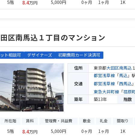
8.4
5階
5,000円
0ヶ月
1ヶ月
1K
万円
大田区南馬込１丁目のマンション
ット相談可
デザイナーズ
初期費用カード決済可
住所
東京都
大田区
南馬込
都営浅草線
「
馬込
」駅
交通
都営浅草線
「
西馬込
東急大井町線
「
荏原
築年
築13年
階数
所在階
賃料
管理費・共益費
敷金
礼金
間取り
8.4
5階
5,000円
0ヶ月
1ヶ月
1K
万円