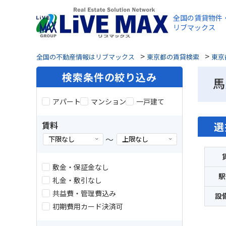
全国の賃貸物件
リブマックス
>
>
全国の不動産情報はリブマックス
東京都の賃貸検索
東京
検索条件の絞り込み
馬
アパート
マンション
一戸建て
賃料
選
～
敷金・保証金なし
駅
礼金・敷引なし
共益費・管理費込み
設
初期費用カード決済可