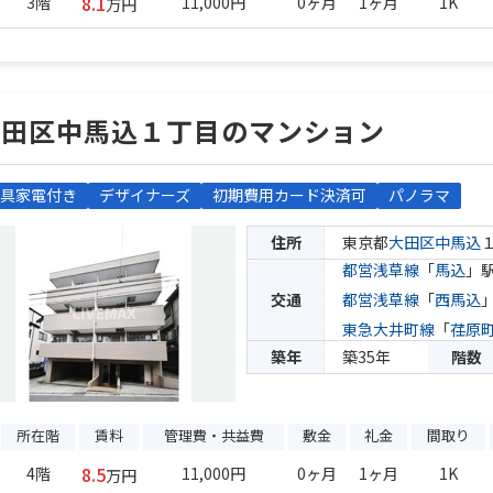
8.1
3階
11,000円
0ヶ月
1ヶ月
1K
万円
大田区中馬込１丁目のマンション
具家電付き
デザイナーズ
初期費用カード決済可
パノラマ
住所
東京都
大田区
中馬込
都営浅草線
「
馬込
」駅
交通
都営浅草線
「
西馬込
東急大井町線
「
荏原
築年
築35年
階数
所在階
賃料
管理費・共益費
敷金
礼金
間取り
8.5
4階
11,000円
0ヶ月
1ヶ月
1K
万円