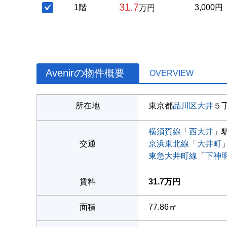
31.7
1階
3,000円
万円
Avenirの物件概要
OVERVIEW
所在地
東京都
品川区
大井
５
横須賀線
「
西大井
」駅
交通
京浜東北線
「
大井町
東急大井町線
「
下神
賃料
31.7万円
面積
77.86㎡