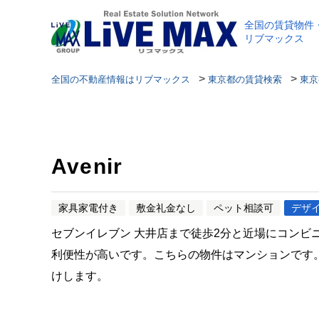
全国の賃貸物件
リブマックス
>
>
全国の不動産情報はリブマックス
東京都の賃貸検索
東京
Avenir
家具家電付き
敷金礼金なし
ペット相談可
デザ
セブンイレブン 大井店まで徒歩2分と近場にコン
利便性が高いです。こちらの物件はマンションです
けします。