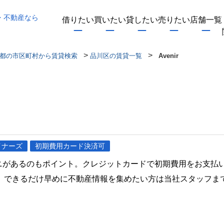
・不動産なら
借りたい
買いたい
貸したい
売りたい
店舗一覧
>
>
都の市区町村から賃貸検索
品川区の賃貸一覧
Avenir
イナーズ
初期費用カード決済可
ビニがあるのもポイント。クレジットカードで初期費用をお支払
。できるだけ早めに不動産情報を集めたい方は当社スタッフま