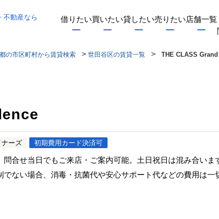
・不動産なら
借りたい
買いたい
貸したい
売りたい
店舗一覧
>
>
都の市区町村から賃貸検索
世田谷区の賃貸一覧
THE CLASS Grand 
dence
イナーズ
初期費用カード決済可
。問合せ当日でもご来店・ご案内可能。土日祝日は混み合いま
制でない場合、消毒・抗菌代や安心サポート代などの費用は一