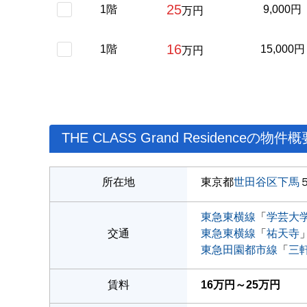
25
1階
9,000円
万円
16
1階
15,000円
万円
THE CLASS Grand Residenceの物件概
所在地
東京都
世田谷区
下馬
東急東横線
「
学芸大
交通
東急東横線
「
祐天寺
東急田園都市線
「
三
賃料
16万円～25万円