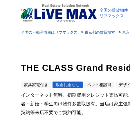
全国の賃貸物件
リブマックス
>
>
全国の不動産情報はリブマックス
東京都の賃貸検索
東京
THE CLASS Grand Resi
家具家電付き
敷金礼金なし
ペット相談可
デザ
インターネット無料。初期費用クレジット支払可能
者・新婚・学生向け物件多数取扱有。当店は家主強
契約等来店不要でご契約可能。