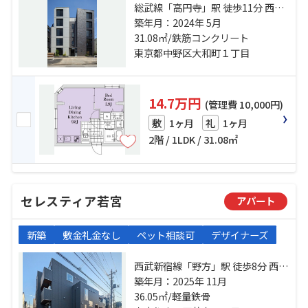
総武線「高円寺」駅 徒歩11分 西武
新宿線「野方」駅 徒歩15分 総武線
築年月：2024年 5月
「阿佐ケ谷」駅 徒歩24分
31.08㎡/鉄筋コンクリート
東京都中野区大和町１丁目
14.7万円
(管理費 10,000円)
1ヶ月
1ヶ月
敷
礼
2階 / 1LDK / 31.08㎡
セレスティア若宮
アパート
新築
敷金礼金なし
ペット相談可
デザイナーズ
西武新宿線「野方」駅 徒歩8分 西武
新宿線「都立家政」駅 徒歩11分 総
築年月：2025年 11月
武線「高円寺」駅 徒歩19分
36.05㎡/軽量鉄骨