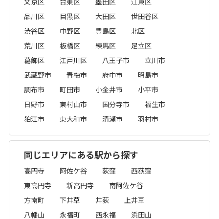
文京区
台東区
墨田区
江東区
品川区
目黒区
大田区
世田谷区
渋谷区
中野区
豊島区
北区
荒川区
板橋区
練馬区
足立区
葛飾区
江戸川区
八王子市
立川市
武蔵野市
青梅市
府中市
昭島市
調布市
町田市
小金井市
小平市
日野市
東村山市
国分寺市
福生市
狛江市
東大和市
清瀬市
羽村市
同じエリアにある駅から探す
高円寺
阿佐ケ谷
荻窪
西荻窪
東高円寺
新高円寺
南阿佐ケ谷
方南町
下井草
井荻
上井草
八幡山
永福町
西永福
浜田山