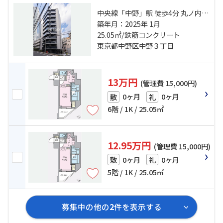
中央線「中野」駅 徒歩4分 丸ノ内線
「新中野」駅 徒歩10分 総武線「高
築年月：2025年 1月
円寺」駅 徒歩20分
25.05㎡/鉄筋コンクリート
東京都中野区中野３丁目
13万円
(管理費 15,000円)
0ヶ月
0ヶ月
敷
礼
6階 / 1K / 25.05㎡
12.95万円
(管理費 15,000円)
0ヶ月
0ヶ月
敷
礼
5階 / 1K / 25.05㎡
募集中の他の
2
件を表示する