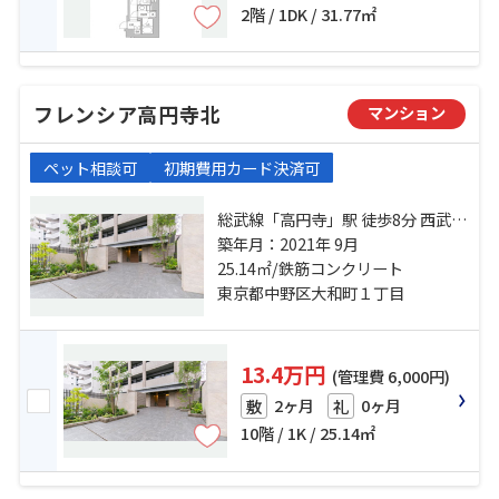
2階 / 1DK / 31.77㎡
フレンシア高円寺北
マンション
ペット相談可
初期費用カード決済可
総武線「高円寺」駅 徒歩8分 西武新
宿線「野方」駅 徒歩17分 丸ノ内線
築年月：2021年 9月
「新高円寺」駅 徒歩20分
25.14㎡/鉄筋コンクリート
東京都中野区大和町１丁目
13.4万円
(管理費 6,000円)
2ヶ月
0ヶ月
敷
礼
10階 / 1K / 25.14㎡