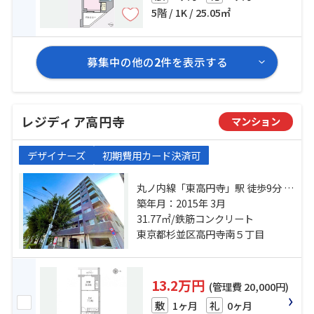
5階 / 1K / 25.05㎡
募集中の他の
2
件を表示する
レジディア高円寺
マンション
デザイナーズ
初期費用カード決済可
丸ノ内線「東高円寺」駅 徒歩9分 総
武線「高円寺」駅 徒歩10分 丸ノ内
築年月：2015年 3月
線「新高円寺」駅 徒歩14分
31.77㎡/鉄筋コンクリート
東京都杉並区高円寺南５丁目
13.2万円
(管理費 20,000円)
1ヶ月
0ヶ月
敷
礼