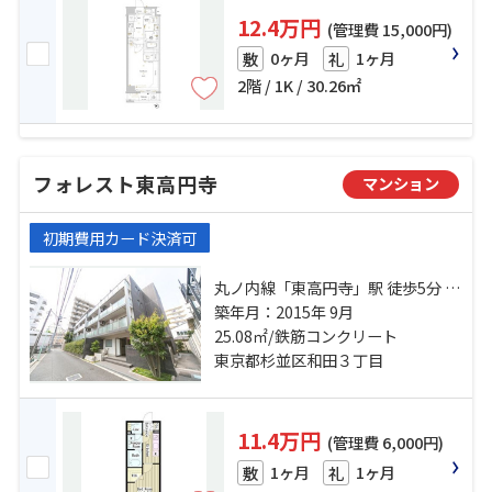
12.4万円
(管理費 15,000円)
0ヶ月
1ヶ月
敷
礼
2階 / 1K / 30.26㎡
フォレスト東高円寺
マンション
初期費用カード決済可
丸ノ内線「東高円寺」駅 徒歩5分 総
武線「高円寺」駅 徒歩19分 丸ノ内
築年月：2015年 9月
方南支線「中野富士見町」駅 徒歩
25.08㎡/鉄筋コンクリート
21分
東京都杉並区和田３丁目
11.4万円
(管理費 6,000円)
1ヶ月
1ヶ月
敷
礼