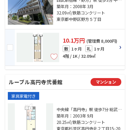
線「高円寺」駅 徒歩21分 西武新宿
築年月：2008年 3月
線「都立家政」駅 徒歩13分
32.09㎡/鉄筋コンクリート
東京都中野区野方５丁目
10.1万円
(管理費 8,000円)
1ヶ月
1ヶ月
敷
礼
4階 / 1K / 32.09㎡
ルーブル高円寺弐番館
マンション
家具家電付き
中央線「高円寺」駅 徒歩7分 総武線
「高円寺」駅 徒歩7分 東西線「中
築年月：2003年 9月
野」駅 徒歩18分
20.25㎡/鉄筋コンクリート
東京都杉並区高円寺北２丁目15-20