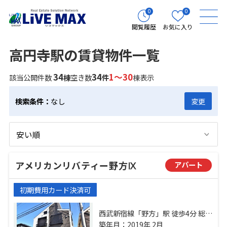
0
0
閲覧履歴
お気に入り
高円寺駅の賃貸物件一覧
34
34
1～30
該当公開件数
棟
空き数
件
棟表示
検索条件：
なし
変更
アメリカンリバティー野方Ⅸ
アパート
初期費用カード決済可
西武新宿線「野方」駅 徒歩4分 総武
線「高円寺」駅 徒歩18分 西武新宿
築年月：2019年 2月