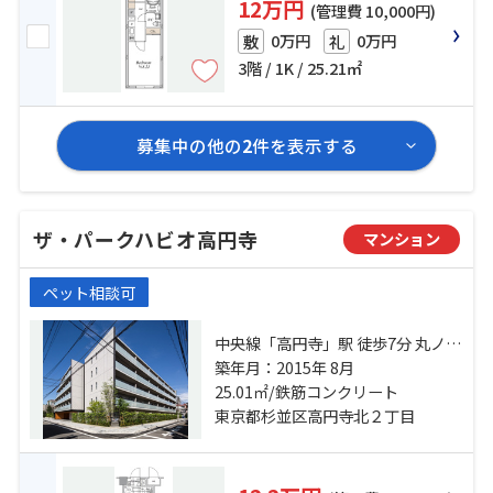
12万円
(管理費 10,000円)
0万円
0万円
敷
礼
3階 / 1K / 25.21㎡
募集中の他の
2
件を表示する
ザ・パークハビオ高円寺
マンション
ペット相談可
中央線「高円寺」駅 徒歩7分 丸ノ内
線「新高円寺」駅 徒歩18分 中央線
築年月：2015年 8月
「中野」駅 徒歩20分
25.01㎡/鉄筋コンクリート
東京都杉並区高円寺北２丁目