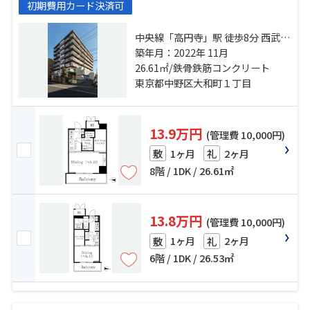
初期費用カード決済可
中央線「高円寺」駅 徒歩8分 西武新
宿線「野方」駅 徒歩19分 中央線
築年月：2022年 11月
「中野」駅 徒歩22分
26.61㎡/鉄骨鉄筋コンクリート
東京都中野区大和町１丁目
13.9万円
(管理費 10,000円)
1ヶ月
2ヶ月
敷
礼
8階 / 1DK / 26.61㎡
13.8万円
(管理費 10,000円)
1ヶ月
2ヶ月
敷
礼
6階 / 1DK / 26.53㎡