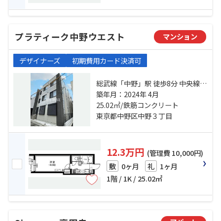
プラティーク中野ウエスト
マンション
デザイナーズ
初期費用カード決済可
総武線「中野」駅 徒歩8分 中央線
「高円寺」駅 徒歩10分 丸ノ内線
築年月：2024年 4月
「東高円寺」駅 徒歩13分
25.02㎡/鉄筋コンクリート
東京都中野区中野３丁目
12.3万円
(管理費 10,000円)
0ヶ月
1ヶ月
敷
礼
1階 / 1K / 25.02㎡