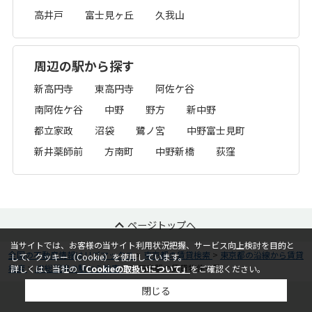
高井戸
富士見ヶ丘
久我山
周辺の駅から探す
新高円寺
東高円寺
阿佐ケ谷
南阿佐ケ谷
中野
野方
新中野
都立家政
沼袋
鷺ノ宮
中野富士見町
新井薬師前
方南町
中野新橋
荻窪
ページトップへ
当サイトでは、お客様の当サイト利用状況把握、サービス向上検討を目的と
全国の不動産情報はリブマックス
>
東京都の賃貸検索
>
東京都の沿線から賃貸
して、クッキー（Cookie）を使用しています。
検索
>
JR総武線の駅から検索
>
高円寺駅の賃貸物件一覧
詳しくは、当社の
「Cookieの取扱いについて」
をご確認ください。
閉じる