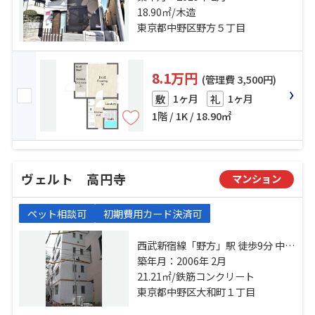
線「都立家政」駅 徒歩12分
18.90㎡/木造
東京都中野区野方５丁目
8.1万円
(管理費 3,500円)
1ヶ月
1ヶ月
敷
礼
1階 / 1K / 18.90㎡
ヴェルト 高円寺
マンション
ペット相談可
初期費用カード決済可
西武新宿線「野方」駅 徒歩9分 中央
線「高円寺」駅 徒歩10分 中央線
築年月：2006年 2月
「中野」駅 徒歩22分
21.21㎡/鉄筋コンクリート
東京都中野区大和町１丁目