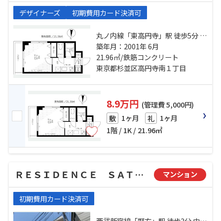
デザイナーズ
初期費用カード決済可
丸ノ内線「東高円寺」駅 徒歩5分 総
武線「高円寺」駅 徒歩12分 東西線
築年月：2001年 6月
「中野」駅 徒歩18分
21.96㎡/鉄筋コンクリート
東京都杉並区高円寺南１丁目
8.9万円
(管理費 5,000円)
1ヶ月
1ヶ月
敷
礼
1階 / 1K / 21.96㎡
ＲＥＳＩＤＥＮＣＥ ＳＡＴＳＵＭＡ
マンション
初期費用カード決済可
西武新宿線「野方」駅 徒歩3分 中央