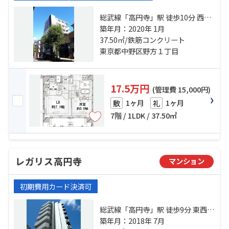
総武線「高円寺」駅 徒歩10分 西武
新宿線「野方」駅 徒歩15分 中央線
築年月：2020年 1月
「中野」駅 徒歩20分
37.50㎡/鉄筋コンクリート
東京都中野区野方１丁目
17.5万円
(管理費 15,000円)
1ヶ月
1ヶ月
敷
礼
7階 / 1LDK / 37.50㎡
レガリス高円寺
マンション
初期費用カード決済可
総武線「高円寺」駅 徒歩9分 東西線
「中野」駅 徒歩17分 西武新宿線
築年月：2018年 7月