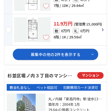
7階 / 1DK / 29.64㎡
11.9万円
(管理費 15,000円)
0万円
0万円
敷
礼
6階 / 1K / 29.58㎡
募集中の他の
2
件を表示する
杉並区堀ノ内３丁目のマンション
マンション
敷金礼金なし
ペット相談可
初期費用カード決済可
丸ノ内線「東高円寺」駅 徒歩13分
丸ノ内方南支線「方南町」駅 徒歩
築年月：2004年 1月
29.64㎡/鉄筋コンクリート
10分 中央線「高円寺」駅 徒歩22分