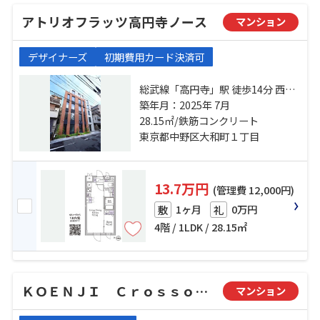
アトリオフラッツ高円寺ノース
マンション
デザイナーズ
初期費用カード決済可
総武線「高円寺」駅 徒歩14分 西武
新宿線「野方」駅 徒歩10分 中央線
築年月：2025年 7月
「中野」駅 徒歩23分
28.15㎡/鉄筋コンクリート
東京都中野区大和町１丁目
13.7万円
(管理費 12,000円)
1ヶ月
0万円
敷
礼
4階 / 1LDK / 28.15㎡
ＫＯＥＮＪＩ Ｃｒｏｓｓｏｖｅｒ
マンション