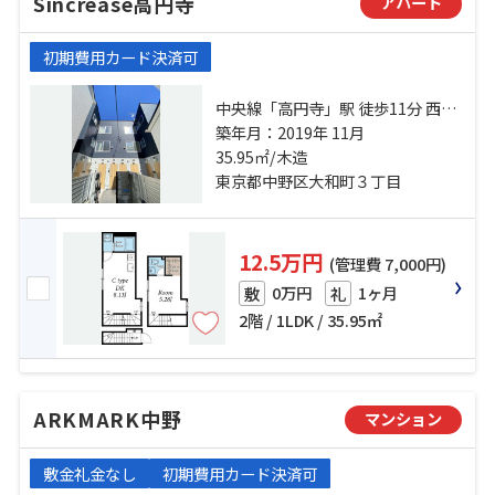
Sincrease高円寺
アパート
初期費用カード決済可
中央線「高円寺」駅 徒歩11分 西武
新宿線「野方」駅 徒歩18分 西武新
築年月：2019年 11月
宿線「都立家政」駅 徒歩19分
35.95㎡/木造
東京都中野区大和町３丁目
12.5万円
(管理費 7,000円)
0万円
1ヶ月
敷
礼
2階 / 1LDK / 35.95㎡
ARKMARK中野
マンション
敷金礼金なし
初期費用カード決済可