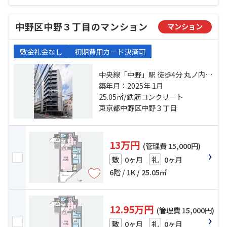
中野区中野３丁目のマンション
マンション
敷金礼金なし
初期費用カード決済可
中央線「中野」駅 徒歩4分 丸ノ内線
「新中野」駅 徒歩10分 総武線「高
築年月：2025年 1月
円寺」駅 徒歩20分
25.05㎡/鉄筋コンクリート
東京都中野区中野３丁目
13万円
(管理費 15,000円)
0ヶ月
0ヶ月
敷
礼
6階 / 1K / 25.05㎡
12.95万円
(管理費 15,000円)
0ヶ月
0ヶ月
敷
礼