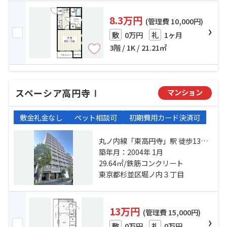
8.3万円
(管理費 10,000円)
0万円
1ヶ月
敷
礼
3階 / 1K / 21.21㎡
スペーシア高円寺Ⅰ
マンション
敷金礼金なし
ペット相談可
初期費用カード決済可
丸ノ内線「東高円寺」駅 徒歩13分
丸ノ内方南支線「方南町」駅 徒歩
築年月：2004年 1月
29.64㎡/鉄筋コンクリート
10分 中央線「高円寺」駅 徒歩22分
東京都杉並区堀ノ内３丁目
13万円
(管理費 15,000円)
0万円
0万円
敷
礼