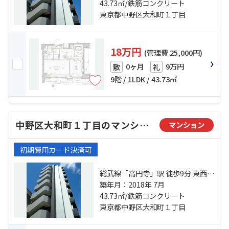
「野方」駅 徒歩12分
43.73㎡/鉄筋コンクリート
東京都中野区大和町１丁目
18万円
(管理費 25,000円)
0ヶ月
9万円
敷
礼
9階 / 1LDK / 43.73㎡
中野区大和町１丁目のマンション
マンション
初期費用カード決済可
総武線「高円寺」駅 徒歩9分 東西線
「中野」駅 徒歩17分 西武新宿線
築年月：2018年 7月
「野方」駅 徒歩12分
43.73㎡/鉄筋コンクリート
東京都中野区大和町１丁目