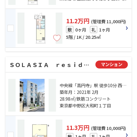
11.2万円
(管理費 11,000円)
0ヶ月
1ヶ月
敷
礼
5階 / 1K / 20.25㎡
ＳＯＬＡＳＩＡ ｒｅｓｉｄｅｎｃｅ 高円寺Ⅱ
マンション
中央線「高円寺」駅 徒歩10分 西武
新宿線「野方」駅 徒歩15分 丸ノ内
築年月：2021年 2月
線「新高円寺」駅 徒歩21分
28.98㎡/鉄筋コンクリート
東京都中野区大和町１丁目
11.3万円
(管理費 10,000円)
1ヶ月
1ヶ月
敷
礼