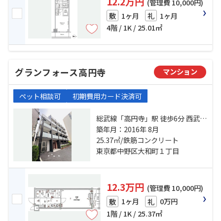
12.2万円
(管理費 10,000円)
1ヶ月
1ヶ月
敷
礼
4階 / 1K / 25.01㎡
グランフォース高円寺
マンション
ペット相談可
初期費用カード決済可
総武線「高円寺」駅 徒歩6分 西武新
宿線「野方」駅 徒歩19分 丸ノ内線
築年月：2016年 8月
「新高円寺」駅 徒歩20分
25.37㎡/鉄筋コンクリート
東京都中野区大和町１丁目
12.3万円
(管理費 10,000円)
1ヶ月
0万円
敷
礼
1階 / 1K / 25.37㎡