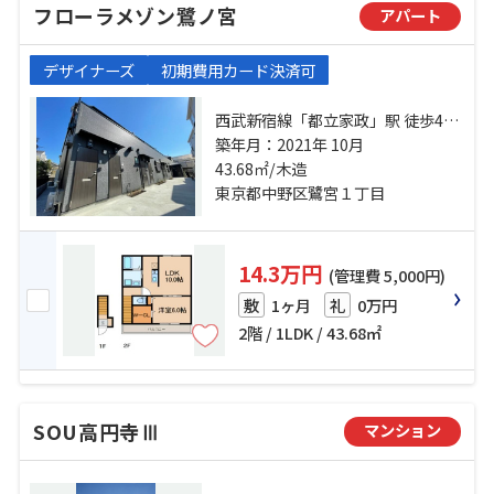
フローラメゾン鷺ノ宮
アパート
デザイナーズ
初期費用カード決済可
西武新宿線「都立家政」駅 徒歩4分
西武池袋線「練馬」駅 徒歩27分 総
築年月：2021年 10月
武線「高円寺」駅 徒歩28分
43.68㎡/木造
東京都中野区鷺宮１丁目
14.3万円
(管理費 5,000円)
1ヶ月
0万円
敷
礼
2階 / 1LDK / 43.68㎡
SOU高円寺Ⅲ
マンション