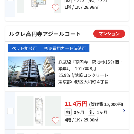
1階 / 1K / 28.98㎡
ルクレ高円寺アジールコート
マンション
ペット相談可
初期費用カード決済可
総武線「高円寺」駅 徒歩15分 西武
新宿線「野方」駅 徒歩12分 西武新
築年月：2017年 8月
宿線「都立家政」駅 徒歩12分
25.98㎡/鉄筋コンクリート
東京都中野区大和町４丁目
11.4万円
(管理費 15,000円)
0ヶ月
1ヶ月
敷
礼
4階 / 1K / 25.98㎡