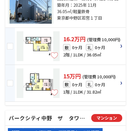
新宿線「都立家政」駅 徒歩11分 総
築年月：2025年 11月
武線「高円寺」駅 徒歩19分
36.05㎡/軽量鉄骨
東京都中野区若宮１丁目
16.2万円
(管理費 10,000円)
0ヶ月
0ヶ月
敷
礼
2階 / 1LDK / 36.05㎡
15万円
(管理費 10,000円)
0ヶ月
0ヶ月
敷
礼
1階 / 1LDK / 31.82㎡
パークシティ中野 ザ タワー ブリーズ
マンション