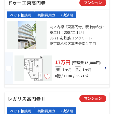
ドゥーエ東高円寺
マンション
ペット相談可
初期費用カード決済可
丸ノ内線「東高円寺」駅 徒歩5分 丸
ノ内線「新高円寺」駅 徒歩9分 総武
築年月：2007年 12月
線「高円寺」駅 徒歩11分
36.71㎡/鉄筋コンクリート
東京都杉並区高円寺南１丁目
17万円
(管理費 15,000円)
1ヶ月
1ヶ月
敷
礼
8階 / 1LDK / 36.71㎡
レガリス高円寺Ⅱ
マンション
ペット相談可
初期費用カード決済可