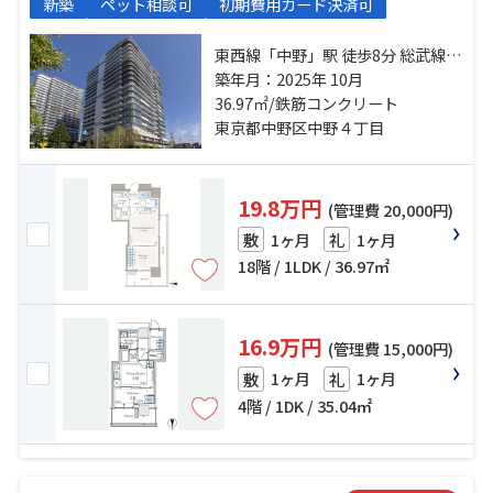
新築
ペット相談可
初期費用カード決済可
東西線「中野」駅 徒歩8分 総武線
「高円寺」駅 徒歩14分 丸ノ内線
築年月：2025年 10月
「東高円寺」駅 徒歩14分
36.97㎡/鉄筋コンクリート
東京都中野区中野４丁目
19.8万円
(管理費 20,000円)
1ヶ月
1ヶ月
敷
礼
18階 / 1LDK / 36.97㎡
16.9万円
(管理費 15,000円)
1ヶ月
1ヶ月
敷
礼
4階 / 1DK / 35.04㎡