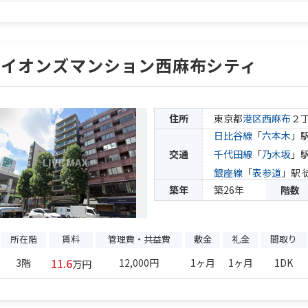
ライオンズマンション西麻布シティ
住所
東京都
港区
西麻布
２
日比谷線
「
六本木
」駅
交通
千代田線
「
乃木坂
」駅
銀座線
「
表参道
」駅 
築年
築26年
階数
所在階
賃料
管理費・共益費
敷金
礼金
間取り
11.6
3階
12,000円
1ヶ月
1ヶ月
1DK
万円