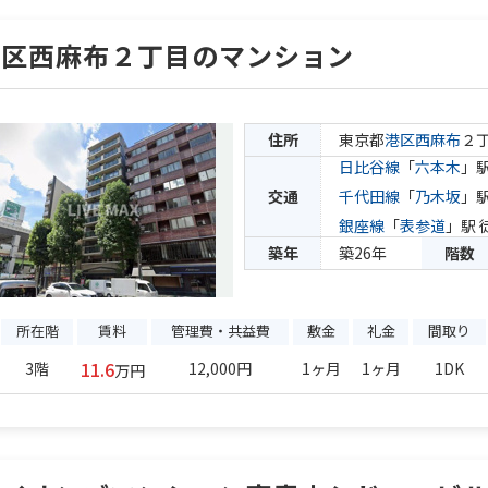
港区西麻布２丁目のマンション
住所
東京都
港区
西麻布
２
日比谷線
「
六本木
」駅
交通
千代田線
「
乃木坂
」駅
銀座線
「
表参道
」駅 
築年
築26年
階数
所在階
賃料
管理費・共益費
敷金
礼金
間取り
11.6
3階
12,000円
1ヶ月
1ヶ月
1DK
万円