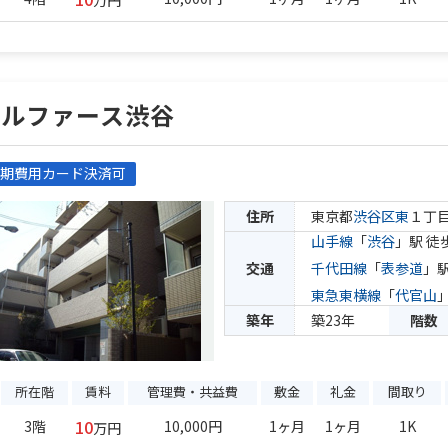
万円
ベルファース渋谷
期費用カード決済可
住所
東京都
渋谷区
東
１丁
山手線
「
渋谷
」駅 徒
交通
千代田線
「
表参道
」駅
東急東横線
「
代官山
築年
築23年
階数
所在階
賃料
管理費・共益費
敷金
礼金
間取り
10
3階
10,000円
1ヶ月
1ヶ月
1K
万円