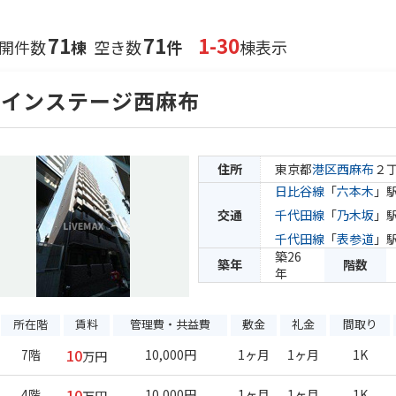
71
71
1-30
開件数
棟
空き数
件
棟表示
メインステージ西麻布
住所
東京都
港区
西麻布
２
日比谷線
「
六本木
」駅
交通
千代田線
「
乃木坂
」駅
千代田線
「
表参道
」駅
築26
築年
階数
年
所在階
賃料
管理費・共益費
敷金
礼金
間取り
10
7階
10,000円
1ヶ月
1ヶ月
1K
万円
10
4階
10,000円
1ヶ月
1ヶ月
1K