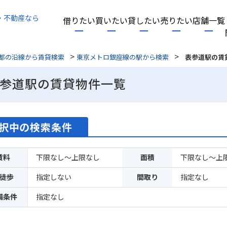
・不動産なら
借りたい
買いたい
貸したい
売りたい
店舗一覧
>
>
都の沿線から賃貸検索
東京メトロ銀座線の駅から検索
表参道駅の賃
参道駅の賃貸物件一覧
択中の検索条件
賃料
下限なし～上限なし
面積
下限なし～上
徒歩
指定しない
間取り
指定なし
備条件
指定なし