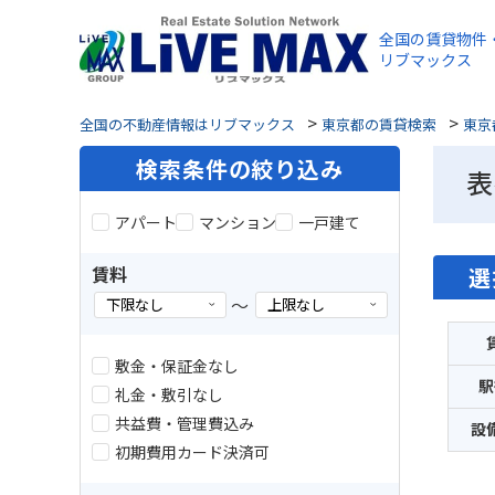
全国の賃貸物件
リブマックス
>
>
全国の不動産情報はリブマックス
東京都の賃貸検索
東京
検索条件の絞り込み
表
アパート
マンション
一戸建て
賃料
選
～
敷金・保証金なし
駅
礼金・敷引なし
共益費・管理費込み
設
初期費用カード決済可