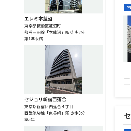
初
エレミ本蓮沼
東京都板橋区蓮沼町
都営三田線「本蓮沼」駅 徒歩2分
築1年未満
セジョリ新宿西落合
東京都新宿区西落合４丁目
西武池袋線「東長崎」駅 徒歩8分
築5年