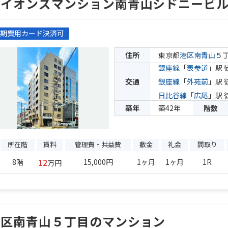
ライオンズマンション南青山シドニービ
期費用カード決済可
住所
東京都
港区
南青山
５
銀座線
「
表参道
」駅 
交通
銀座線
「
外苑前
」駅 
日比谷線
「
広尾
」駅 
築年
築42年
階数
所在階
賃料
管理費・共益費
敷金
礼金
間取り
12
8階
15,000円
1ヶ月
1ヶ月
1R
万円
港区南青山５丁目のマンション