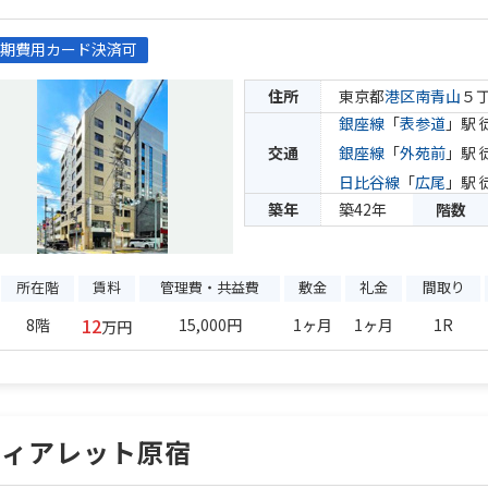
期費用カード決済可
住所
東京都
港区
南青山
５
銀座線
「
表参道
」駅 
交通
銀座線
「
外苑前
」駅 
日比谷線
「
広尾
」駅 
築年
築42年
階数
所在階
賃料
管理費・共益費
敷金
礼金
間取り
12
8階
15,000円
1ヶ月
1ヶ月
1R
万円
ヴィアレット原宿