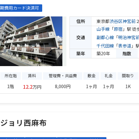
期費用カード決済可
住所
東京都
渋谷区
神宮前
山手線
「
原宿
」駅 徒
交通
副都心線
「
明治神宮
千代田線
「
表参道
」駅
築年
築20年
階数
所在階
賃料
管理費・共益費
敷金
礼金
間取り
12.2
1階
8,000円
1ヶ月
1ヶ月
1K
万円
セジョリ西麻布