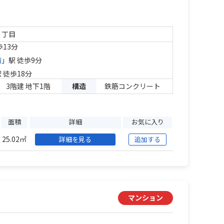
２丁目
歩13分
前
」駅 徒歩9分
 徒歩18分
3階建 地下1階
構造
鉄筋コンクリート
面積
詳細
お気に入り
25.02㎡
詳細を見る
追加する
マンション