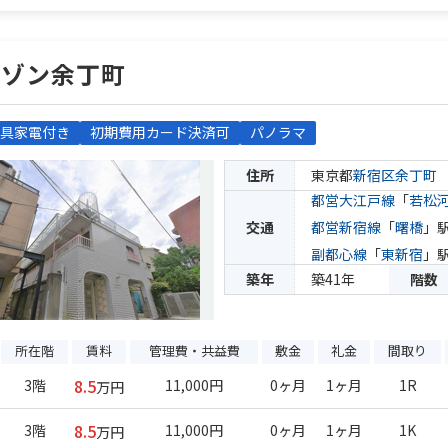
メゾン余丁町
具家電付き
初期費用カード決済可
パノラマ
住所
東京都
新宿区
余丁町
都営大江戸線
「
若松
交通
都営新宿線
「
曙橋
」駅
副都心線
「
東新宿
」駅
築年
築41年
階数
所在階
賃料
管理費・共益費
敷金
礼金
間取り
8.5
3階
11,000円
0ヶ月
1ヶ月
1R
万円
8.5
3階
11,000円
0ヶ月
1ヶ月
1K
万円