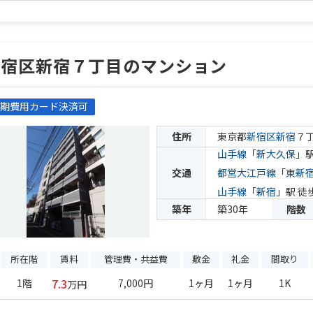
新宿区新宿７丁目のマンション
期費用カード決済可
住所
東京都
新宿区
新宿
７
山手線
「
新大久保
」駅
交通
都営大江戸線
「
東新
山手線
「
新宿
」駅 徒
築年
築30年
階数
所在階
賃料
管理費・共益費
敷金
礼金
間取り
7.3
1階
7,000円
1ヶ月
1ヶ月
1K
万円