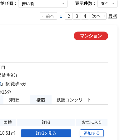
並び順：
表示件数：
前へ
最初
1
2
3
4
次へ
マンション
丁目
 徒歩9分
宿
」駅 徒歩5分
歩15分
8階建
構造
鉄筋コンクリート
面積
詳細
お気に入り
18.51㎡
詳細を見る
追加する