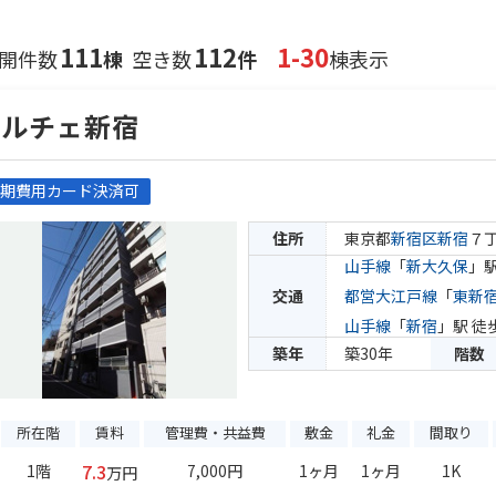
111
112
1-30
開件数
棟
空き数
件
棟表示
ドルチェ新宿
期費用カード決済可
住所
東京都
新宿区
新宿
７
山手線
「
新大久保
」駅
交通
都営大江戸線
「
東新
山手線
「
新宿
」駅 徒
築年
築30年
階数
所在階
賃料
管理費・共益費
敷金
礼金
間取り
7.3
1階
7,000円
1ヶ月
1ヶ月
1K
万円