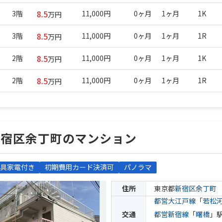
8.5
3階
11,000円
0ヶ月
1ヶ月
1K
万円
8.5
3階
11,000円
0ヶ月
1ヶ月
1R
万円
8.5
2階
11,000円
0ヶ月
1ヶ月
1K
万円
8.5
2階
11,000円
0ヶ月
1ヶ月
1R
万円
新宿区余丁町のマンション
具家電付き
初期費用カード決済可
パノラマ
住所
東京都
新宿区
余丁町
都営大江戸線
「
若松
交通
都営新宿線
「
曙橋
」駅