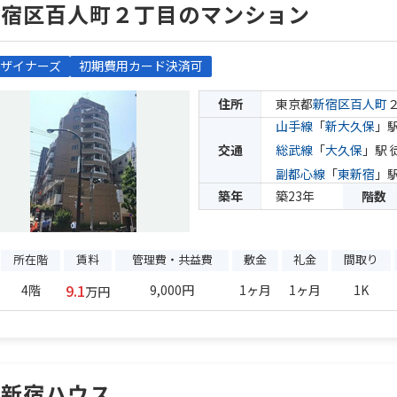
新宿区百人町２丁目のマンション
ザイナーズ
初期費用カード決済可
住所
東京都
新宿区
百人町
山手線
「
新大久保
」駅
交通
総武線
「
大久保
」駅 
副都心線
「
東新宿
」駅
築年
築23年
階数
所在階
賃料
管理費・共益費
敷金
礼金
間取り
9.1
4階
9,000円
1ヶ月
1ヶ月
1K
万円
東新宿ハウス