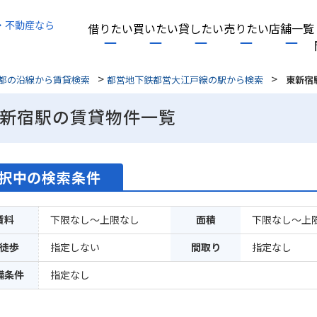
・不動産なら
借りたい
買いたい
貸したい
売りたい
店舗一覧
>
>
都の沿線から賃貸検索
都営地下鉄都営大江戸線の駅から検索
東新宿
新宿駅の賃貸物件一覧
択中の検索条件
賃料
下限なし～上限なし
面積
下限なし～上
徒歩
指定しない
間取り
指定なし
備条件
指定なし