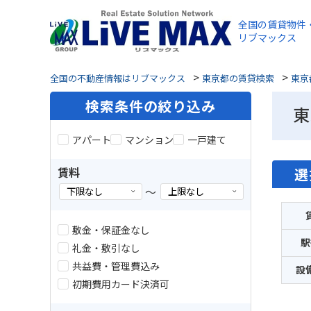
全国の賃貸物件
リブマックス
>
>
全国の不動産情報はリブマックス
東京都の賃貸検索
東京
検索条件の絞り込み
東
アパート
マンション
一戸建て
賃料
選
～
敷金・保証金なし
駅
礼金・敷引なし
共益費・管理費込み
設
初期費用カード決済可