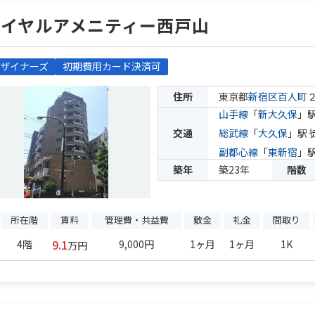
ロイヤルアメニティー西戸山
ザイナーズ
初期費用カード決済可
住所
東京都
新宿区
百人町
山手線
「
新大久保
」駅
交通
総武線
「
大久保
」駅 
副都心線
「
東新宿
」駅
築年
築23年
階数
所在階
賃料
管理費・共益費
敷金
礼金
間取り
9.1
4階
9,000円
1ヶ月
1ヶ月
1K
万円